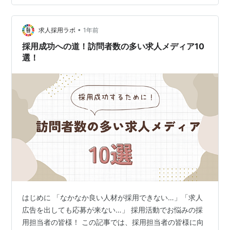
食業界では深刻な人手不足が続いており、採用は企業に
とって大きな課題と なっています。 採用コストの増大や
ターゲット層の変化など、様々な要因が複雑に絡み合っ
•
求人採用ラボ
1年前
ているため、従来…
採用成功への道！訪問者数の多い求人メディア10
選！
はじめに 「なかなか良い人材が採用できない…」「求人
広告を出しても応募が来ない…」 採用活動でお悩みの採
用担当者の皆様！ この記事では、採用担当者の皆様に向