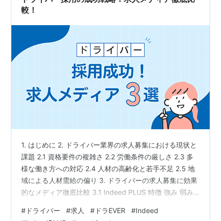
単に求人の露出を増やすだ…
較！
1. はじめに 2. ドライバー業界の求人募集における現状と
課題 2.1 資格要件の複雑さ 2.2 労働条件の厳しさ 2.3 多
様な働き方への対応 2.4 人材の高齢化と若手不足 2.5 地
域による人材需給の偏り 3. ドライバーの求人募集に効果
的なメディア徹底比較 3.1 Indeed PLUS 特徴 強み 弱み
活用ポイント 3.2 engage（エンゲージ） 特徴 強み 弱み
#
ドライバー
#
求人
#
ドラEVER
#
Indeed
活用ポイント 3.3 ドラEVER 特徴 強み 弱み 活用ポイント