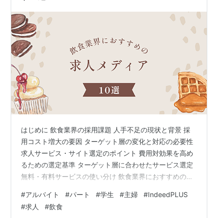
はじめに 飲食業界の採用課題 人手不足の現状と背景 採
用コスト増大の要因 ターゲット層の変化と対応の必要性
求人サービス・サイト選定のポイント 費用対効果を高め
るための選定基準 ターゲット層に合わせたサービス選定
無料・有料サービスの使い分け 飲食業界におすすめの求
人サービス・サイト10選 求人サービス・サイトの効果的
#
アルバイト
#
パート
#
学生
#
主婦
#
IndeedPLUS
な活用方法 求人情報の作成と改善 応募者対応と選考プロ
#
求人
#
飲食
セス 採用後のフォローアップ まとめ はじめに 近年、飲