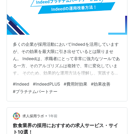
多くの企業が採用活動においてIndeedを活用しています
が、その効果を最大限に引き出せているとは限りませ
ん。 Indeedは、求職者にとって非常に強力なツールであ
る一方、そのアルゴリズムは複雑で、常に変化していま
す。 そのため、効果的な運用方法を理解し、実践するに
は、専門的な知識と豊富な経験が不可欠です。 Indeedの
#
Indeed
#
IndeedPLUS
#
費用対効果
#
効果改善
プラチナパートナーは、Indeedから特に優れた実績と専
#
プラチナムパートナー
門性を認められた代理店です。彼らは、Indeedの最新ア
ルゴリズムを深く理解し、豊富な運用ノウハウを持って
います。 本記事では、現役のIndeedプラチナムパートナ
ーである私が、その専門性を活かして、Indeedで成果を
•
求人採用ラボ
1年前
出…
飲食業界の採用におすすめの求人サービス・サイ
ト10選！