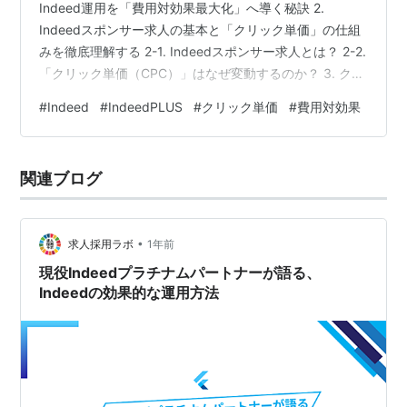
Indeed運用を「費用対効果最大化」へ導く秘訣 2.
Indeedスポンサー求人の基本と「クリック単価」の仕組
みを徹底理解する 2-1. Indeedスポンサー求人とは？ 2-2.
「クリック単価（CPC）」はなぜ変動するのか？ 3. クリ
ック単価を最適化する「予算設定」の裏ワザ！費用対効
#
Indeed
#
IndeedPLUS
#
クリック単価
#
費用対効果
果を最大化する戦略 3-1. 「高すぎるクリック単価」を避
けるための「日予算」設定のコツ 3-2. 費用対効果を最大
化する「戦略的予算配分」 4. 費用対効果を最大化する
関連ブログ
「PDCAサイクル」とレポート分析 4-1. Indeed管理画面
の主要レポート項目…
•
求人採用ラボ
1年前
現役Indeedプラチナムパートナーが語る、
Indeedの効果的な運用方法