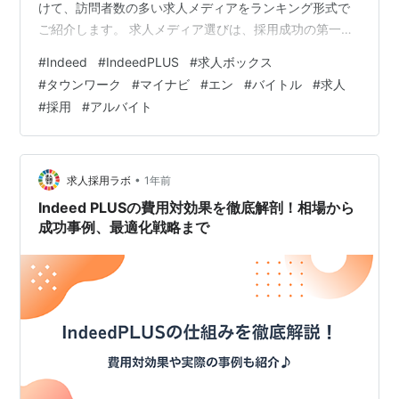
けて、訪問者数の多い求人メディアをランキング形式で
ご紹介します。 求人メディア選びは、採用成功の第一
歩。 この記事を読めば、各メディアの特徴やメリット・
#
Indeed
#
IndeedPLUS
#
求人ボックス
デメリットを理解し、自社の採用活動に最適なメディア
#
タウンワーク
#
マイナビ
#
エン
#
バイトル
#
求人
を見つけることができます。 採用成功への道を切り開き
#
採用
#
アルバイト
ましょう！ はじめに なぜ訪問者数の多い求人メディアを
選ぶべきなのか？ 訪問者数の多い求人メディアを選ぶメ
リット 訪問者数の多い求人メディア10選ランキング 1
位：Indeed 2位：タウン…
•
求人採用ラボ
1年前
Indeed PLUSの費用対効果を徹底解剖！相場から
成功事例、最適化戦略まで