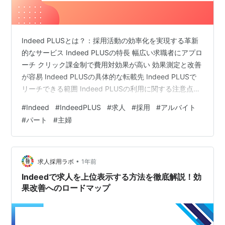
Indeed PLUSとは？：採用活動の効率化を実現する革新
的なサービス Indeed PLUSの特長 幅広い求職者にアプロ
ーチ クリック課金制で費用対効果が高い 効果測定と改善
が容易 Indeed PLUSの具体的な転載先 Indeed PLUSで
リーチできる範囲 Indeed PLUSの利用に関する注意点
Indeed PLUSの費用対効果が高い理由：データに基づい
#
Indeed
#
IndeedPLUS
#
求人
#
採用
#
アルバイト
た戦略的な採用活動 幅広い求職者にアプローチできる ク
#
パート
#
主婦
リック課金制で無駄がない 効果測定と最適化が容易
Indeed PLUSの費用相場：職種、地域、競合状況によっ
て変動 職種別の費用対効果：成功事例と最適化のポイン
ト 営業職 …
•
求人採用ラボ
1年前
Indeedで求人を上位表示する方法を徹底解説！効
果改善へのロードマップ