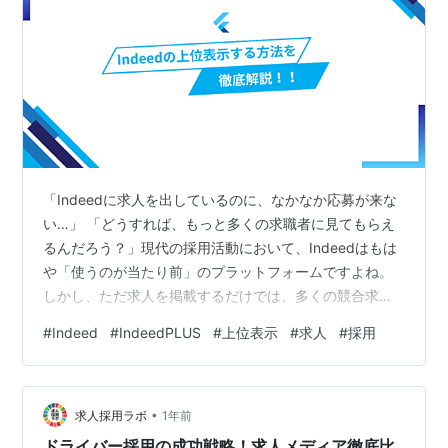
「Indeedに求人を出しているのに、なかなか応募が来な
い…」 「どうすれば、もっと多くの求職者に見てもらえ
るんだろう？」現代の採用活動において、Indeedはもは
や「使うのが当たり前」のプラットフォームですよね。
しかし、ただ求人を掲載するだけでは、多くの競合求人
の中に埋もれてしまい、本当に欲しい人材に巡り合う機
#
Indeed
#
IndeedPLUS
#
上位表示
#
求人
#
採用
会を逃してしまう可能性があります。なぜなら、求職者
の多くはIndeedで検索上位に表示される求人から優先的
に見ていくからです。つまり、あなたの会社の求人が上
•
位に表示されなければ、優秀な人材との出会いを大きく
求人採用ラボ
1年前
失ってしまうことになります。Indeedでの上位表示は、
ドライバー採用の成功戦略！求人メディア徹底比