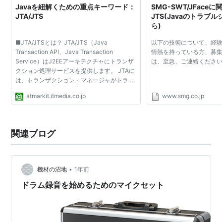
Javaを紐解くための重点キーワード：
SMG-SWT/JFace
JTA/JTS
JTS(Javaのトラブ
ら)
■JTA/JTSとは？ JTA/JTS（Java
以下の技術について、経
Transaction API、Java Transaction
情熱を持っている方、募集
Service）はJ2EEアーキテクチャにトランザ
は、至急、ご連絡くださ
クション処理サービスを提供します。 JTAに
は、トランザクション・マネージャがトラン
ザクション処理を行う際に、トランザクショ
atmarkit.itmedia.co.jp
www.smg.co.jp
ンに関与する各種コンポーネントとの間で必
要となるAPIが定義されています（ここ...
関連ブログ
•
機材の沼地
1年前
ドラム録音を始めるためのマイクセット