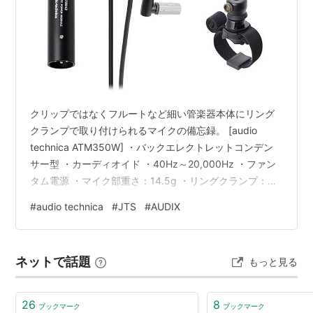
クリップではなくフルートなど細い管楽器本体にリング
クランプで取り付けられるマイクの備忘録。 [audio
technica ATM350W] ・バックエレクトレットコンデン
サー型 ・カーディオイド ・40Hz～20,000Hz ・ファン
タム電源 ・マイク部重さ：14.5g ・リングクランプ：
AT8491W www.audio-technica.co.jp [JTS CX-500F] ・
#
audio technica
#
JTS
#
AUDIX
コンデンサー型 ・無指向 ・20Hz～20,000Hz ・ファン
タム電源 ・マイク部重さ：8g ・リングクランプ：CX-
500F CLIP www.jts.com.tw ※リングクランプのみ
ネットで話題
もっと見る
[AUDIX MC-…
26
8
ブックマーク
ブックマーク