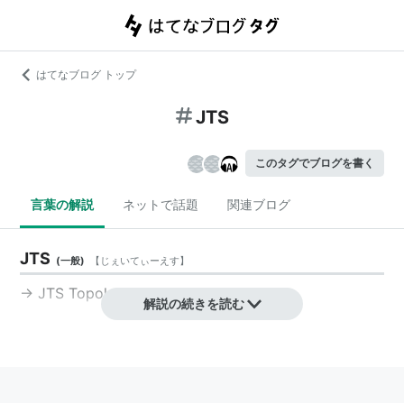
はてなブログ トップ
JTS
このタグでブログを書く
言葉の解説
ネットで話題
関連ブログ
JTS
(
一般
)
【
じぇいてぃーえす
】
→ JTS Topology Suite
解説の続きを読む