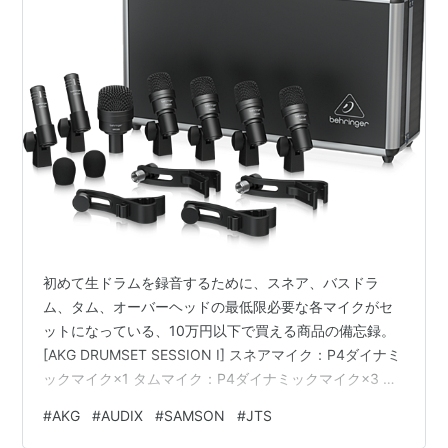
初めて生ドラムを録音するために、スネア、バスドラ
ム、タム、オーバーヘッドの最低限必要な各マイクがセ
ットになっている、10万円以下で買える商品の備忘録。
[AKG DRUMSET SESSION I] スネアマイク：P4ダイナミ
ックマイク×1 タムマイク：P4ダイナミックマイク×3 キ
ックマイク：P2ダイナミックマイク×1 オーバーヘッドマ
#
AKG
#
AUDIX
#
SAMSON
#
JTS
イク：P17コンデンサーマイク×2 marketing.hibino.co.jp