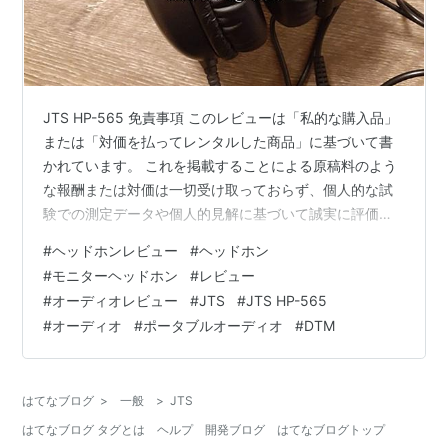
JTS HP-565 免責事項 このレビューは「私的な購入品」
または「対価を払ってレンタルした商品」に基づいて書
かれています。 これを掲載することによる原稿料のよう
な報酬または対価は一切受け取っておらず、個人的な試
験での測定データや個人的見解に基づいて誠実に評価し
たものです。 当サイトのプライバシーポリシーをご確認
#
ヘッドホンレビュー
#
ヘッドホン
ください。 こんな人におすすめ 解像度重視 音楽に包ま
#
モニターヘッドホン
#
レビュー
れたい 響きの豊かさ重視 JTS HP-565の概要 「アウトラ
#
オーディオレビュー
#
JTS
#
JTS HP-565
インレビュー」は製品の概要を簡潔に紹介するレビュー
#
オーディオ
#
ポータブルオーディオ
#
DTM
シリーズです。今回取り上げる製品は「JTS HP-565」で
す。 JTS HP-565の完全なレビューはこちらにあり…
はてなブログ
>
一般
>
JTS
はてなブログ タグとは
ヘルプ
開発ブログ
はてなブログトップ