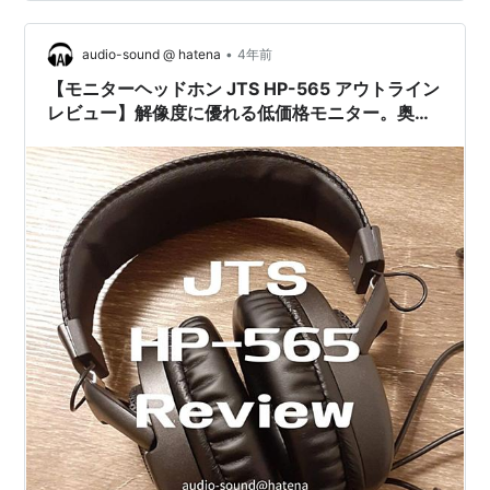
[AUDIX FP7] スネアマイク：f5ダイナミックマイク×1 タ
ムマイク：f2ダイナミックマイク×3 キックマイク：f6ダ
•
イナミックマイク×1 オーバーヘッドマイク：f9コン…
audio-sound @ hatena
4年前
【モニターヘッドホン JTS HP-565 アウトライン
レビュー】解像度に優れる低価格モニター。奥行
き感のあるリッチサウンド