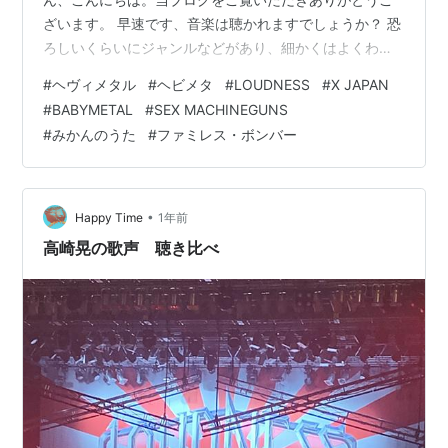
ざいます。 早速です、音楽は聴かれますでしょうか？ 恐
ろしいくらいにジャンルなどがあり、細かくはよくわか
らないですよね（笑） その中で、昔の曲ですが、「これ
#
ヘヴィメタル
#
ヘビメタ
#
LOUDNESS
#
X JAPAN
はウケる！」てなことで、ご紹介させていただきます。
#
BABYMETAL
#
SEX MACHINEGUNS
＊＊＊ 目次 ＊＊＊ ■ ヘヴィメタル■ さらに掘り下げる
#
みかんのうた
#
ファミレス・ボンバー
と 注）ここまではいつものうんちくなので、スルーもあ
りです（：；）■ メタルってなんかイメージが…？？？
■ 日本の有名バンド（一例）■ やっと本題…
•
Happy Time
1年前
高崎晃の歌声 聴き比べ