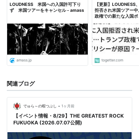
LOUDNESS 米国への入国許可下り
【更新】LOUDNES
ず 米国ツアーをキャンセル - amass
拒否され米国ツアー中
政権での新たな入国ポ
→ビザの問題では
amass.jp
togetter.com
関連ブログ
•
でゅら～の暇つぶし
1ヶ月前
【イベント情報・8/29】THE GREATEST ROCK
FUKUOKA (2026.07.07公開)