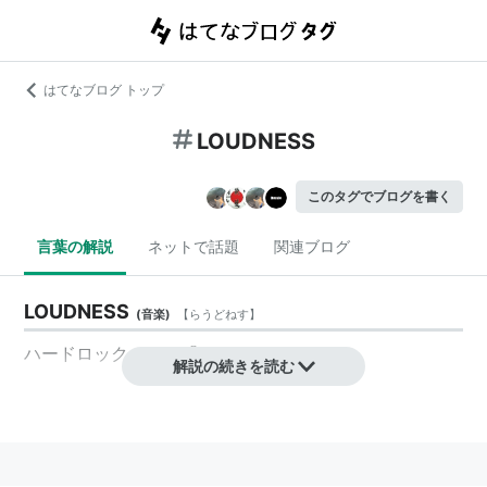
はてなブログ トップ
LOUDNESS
このタグでブログを書く
言葉の解説
ネットで話題
関連ブログ
LOUDNESS
(
音楽
)
【
らうどねす
】
ハードロックバンド『ラウドネス』のこと。
解説の続きを読む