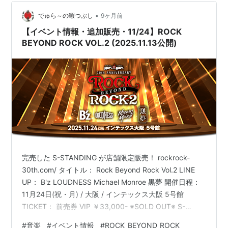
と、しかし確実に掴んで離さなかった。 『LIGHTNING
STRIKES』を初めて聴いた瞬間の衝撃は、 …
•
でゅら～の暇つぶし
9ヶ月前
【イベント情報・追加販売・11/24】ROCK
BEYOND ROCK VOL.2 (2025.11.13公開)
完売した S-STANDING が店舗限定販売！ rockrock-
30th.com/ タイトル： Rock Beyond Rock Vol.2 LINE
UP： B'z LOUDNESS Michael Monroe 黒夢 開催日程：
11月24日(祝・月) / 大阪 / インテックス大阪 5号館
TICKET： 前売券 VIP ￥33,000- ※SOLD OUT※ S-
STANDING ￥16,500- ※SOLD OUT※ S-STANDING
#
音楽
#
イベント情報
#
ROCK_BEYOND_ROCK