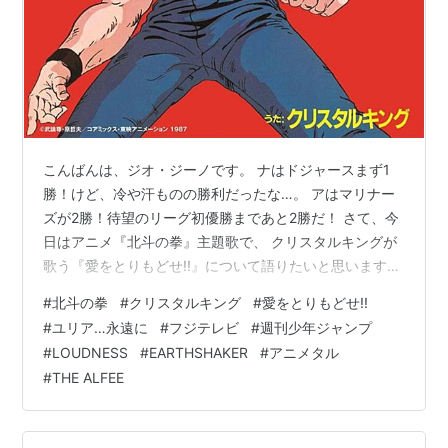
こんばんは、ジオ・ジーノです。 ナはドジャースまず1
勝！けど、冷や汗ものの勝利だったな…。 アはマリナー
ズが2勝！待望のリーグ初優勝まであと2勝だ！ さて、今
日はアニメ『北斗の拳』主題歌で、 クリスタルキングが
歌う『愛をとりもどせ!!』について語りたいと思います。
先週10月7日にも少し触れましたが、この曲の思い出につ
#
北斗の拳
#
クリスタルキング
#
愛をとりもどせ!!
いてちょい語りたいなと思いまして^^ フジテレビ系アニ
#
ユリア…永遠に
#
フジテレビ
#
週刊少年ジャンプ
メ『北斗の拳』主題歌『愛をとりもどせ!!』（歌：クリス
#
LOUDNESS
#
EARTHSHAKER
#
アニメタル
タルキング）※B面はエンディングテーマの『ユリア…永
#
THE ALFEE
遠に』です。 www.youtube.com アニメのオープニング
です。冒頭の千葉繁さんのナレーションがまたいいんだ
よね…