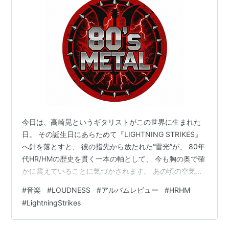
今日は、高崎晃というギタリストがこの世界に生まれた
日。 その誕生日にあらためて『LIGHTNING STRIKES』
へ針を落とすと、 彼の指先から放たれた“雷光”が、 80年
代HR/HMの歴史を貫く一本の軸として、 今も胸の奥で確
かに震えていることに気づかされます。 あの頃の空気
は、どこかざらついていて、どこか眩しかった。 深夜ラ
#
音楽
#
LOUDNESS
#
アルバムレビュー
#
HRHM
ジオのノイズ混じりの洋楽、 レコード店の棚に並ぶ輸入
#
LightningStrikes
盤の匂い、 MTV の画面越しに飛び込んでくる海外の熱。
そのすべてが、まだ何者でもなかった自分の心を、 そっ