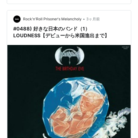
た。。。 腰痛おじさんという名称までいただきました
YO！大阪初ライブだったんですけど、会場のZeelaさん
•
めちゃくちゃ良い会場でして。 楽屋広いし音響も良いし
Rock'n'Roll Prisoner's Melancholy
3ヶ月前
本番中でもスタッフさんが袖で待機しててくれたり。演
#0488) 好きな日本のバンド（1）
奏に…
LOUDNESS【デビューから米国進出まで】