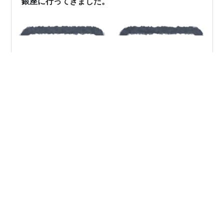
銀座に行ってきました。
らどんな…
みなさんこんにちは、ひでえぬです。 昨日は、銀座方面
に出かけてきました。 まずは、久しぶりに眼鏡のメンテ
ナンスをお願いしてきました。 hide-n64.hatenablog.jp
今回も消耗部品を取り換えていただいて、鼻パットはピ
カピカになりました。 眼鏡ケースが痛んだので、新たに
購入しました。 税込み1,100円です。 眼鏡がすっきりし
#
眼鏡
#
クラシックギター
#
Iron Maiden
たところで、ヤマハホールにクラシックギターを聴きに
#
LOUDNESS
#
Whitesnake
行きました。 lit.link こちらの公演の追加公演のチケット
が取れまして、 www.youtube.com たっぷり楽しんでま