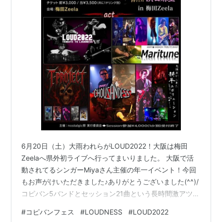
6月20日（土）大雨われらがLOUD2022！大阪は梅田
Zeelaへ県外初ライブへ行ってまいりました。 大阪で活
動されてるシンガーMiyaさん主催の年一イベント！今回
もお声がけいただきました♪ありがとうございました(^^)/
コピバン5バンドとセッション21曲という長時間激アツイ
ベントでした。 バンドメンバー紹介 わたし ケイ タク イ
#
コピバンフェス
#
LOUDNESS
#
LOUD2022
ッペイ わたし、腰が痛くてステージ動き回れませんでし