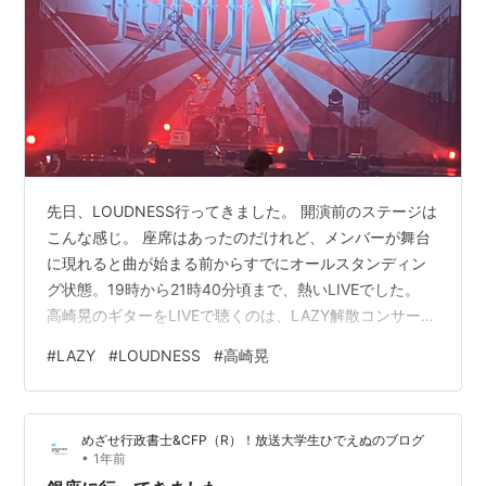
先日、LOUDNESS行ってきました。 開演前のステージは
こんな感じ。 座席はあったのだけれど、メンバーが舞台
に現れると曲が始まる前からすでにオールスタンディン
グ状態。19時から21時40分頃まで、熱いLIVEでした。
高崎晃のギターをLIVEで聴くのは、LAZY解散コンサート
以来、44年ぶり!! 相変わらず切れ良く生き物のような
#
LAZY
#
LOUDNESS
#
高崎晃
音、かつグルーブを生む希有なギタープレイで、アンコ
ールでは「LOUDNESS」の出だしの叫んでうねるギター
プレイも見られて感激。 結構後方の席だったこともあ
めざせ行政書士&CFP（R）！放送大学生ひでえぬのブログ
り、プレイ中のシルエットと動きはLAZY時代に重なり、
•
1年前
胸熱。叶わないことだけれど、樋口さんがそこにいたな