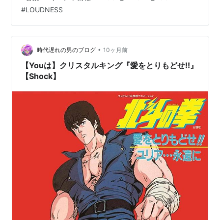
￥16,500- ※69枚限定 店頭販売※ 販売店舗：ROCK
#
LOUDNESS
ROCK 取扱時間：火曜〜土曜 19：00〜23：00 A-
STANDING …
•
時代遅れの男のブログ
10ヶ月前
【Youは】クリスタルキング『愛をとりもどせ!!』
【Shock】