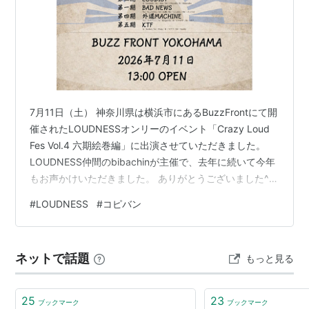
7月11日（土） 神奈川県は横浜市にあるBuzzFrontにて開
催されたLOUDNESSオンリーのイベント「Crazy Loud
Fes Vol.4 六期絵巻編」に出演させていただきました。
LOUDNESS仲間のbibachinが主催で、去年に続いて今年
もお声かけいただきました。 ありがとうございました^_^
今回のイベントのコンセプトはLOUDNESSの第1期～第6
#
LOUDNESS
#
コピバン
期それぞれの時代を各バンドが演奏するというとんでも
ない企画でした。 普通やらないというか出来ないでしょ
うね笑 演奏する人たち集めるだけでも大変なのに
ネットで話題
もっと見る
bibachinやってのけましたね。 そんなこんなで私は
tapgymさんにご紹介…
25
23
ブックマーク
ブックマーク