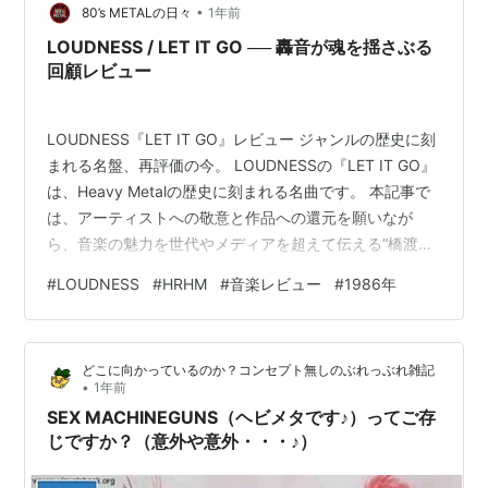
•
80’s METALの日々
1年前
LOUDNESS / LET IT GO ── 轟音が魂を揺さぶる
回顧レビュー
LOUDNESS『LET IT GO』レビュー ジャンルの歴史に刻
まれる名盤、再評価の今。 LOUDNESSの『LET IT GO』
は、Heavy Metalの歴史に刻まれる名曲です。 本記事で
は、アーティストへの敬意と作品への還元を願いなが
ら、音楽の魅力を世代やメディアを超えて伝える“橋渡し
役”としてレビューをお届けします。 疾走感・叙情性・攻
#
LOUDNESS
#
HRHM
#
音楽レビュー
#
1986年
撃性という三位一体の楽曲構成を中心に、LOUDNESSが
世界市場に挑んだ1986年という時代背景と、今だからこ
そ響く音の深みを掘り下げていきます。 この一枚が、記
どこに向かっているのか？コンセプト無しのぶれっぶれ雑記
憶の扉を開ける鍵になるかもしれません。 ※画像クリッ
•
1年前
クで商品ページへ移動します ▶ この音…
SEX MACHINEGUNS（ヘビメタです♪）ってご存
じですか？（意外や意外・・・♪）