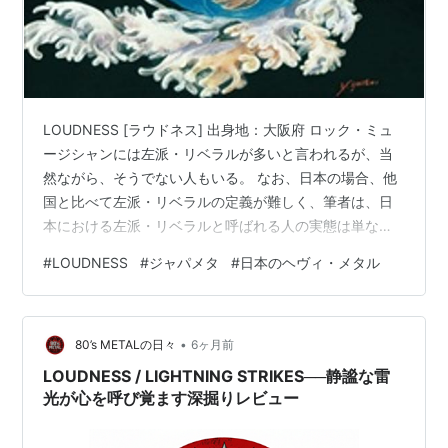
LOUDNESS [ラウドネス] 出身地：大阪府 ロック・ミュ
ージシャンには左派・リベラルが多いと言われるが、当
然ながら、そうでない人もいる。 なお、日本の場合、他
国と比べて左派・リベラルの定義が難しく、筆者は、日
本における左派・リベラルと呼ばれる人の実態は単なる
反日活動家だと思っている（ただし、これは筆者だけで
#
LOUDNESS
#
ジャパメタ
#
日本のヘヴィ・メタル
はなく多くの日本人の共通認識だろう）。 今回取り上げ
る LOUDNESS のヴォーカリスト、二井原実は愛国者で
あることを伺わせる発言があるので、どうちらかと言え
•
ば保守派であり、筆者と同様に標準的な日本人の思考を
80’s METALの日々
6ヶ月前
持つ人物なのだと思う。 「ロック・ミュージシャンに
LOUDNESS / LIGHTNING STRIKES──静謐な雷
は、何故、左派・リベラルが…
光が心を呼び覚ます深掘りレビュー