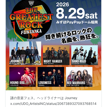
謎の音楽フェス。ヘッドライナーは Journey
x.com/UDO_ArtistsINC/status/2067389327093768514