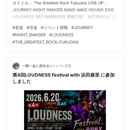
タイトル： The Greatest Rock Fukuoka LINE UP：
JOURNEY NIGHT RANGER BAND-MAID HOUND DOG
LOUDNESS RED WARRIORS 開催日程： 8月29日(土) /
福岡 / みずほ PayPayドーム (福岡ドーム) TICKET： 前
#
音楽
#
洋楽
#
イベント情報
#
JOURNEY
売券 VVIP ￥118,000- VIP ￥49,800- アリーナ
#
NIGHT_RANGER
#
LOUDNESS
￥29,800- Sスタンド ￥19,800- Aスタンド ￥17,…
#
THE_GREATEST_ROCK_FUKUOKA
•
一期一会に前向きに♪
1ヶ月前
第4回LOUDNESS Festival with 浜田麻里 に参加
しました