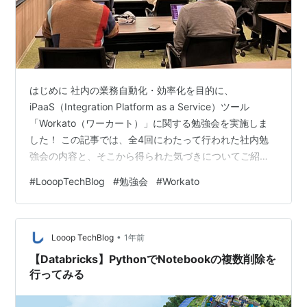
はじめに 社内の業務自動化・効率化を目的に、
iPaaS（Integration Platform as a Service）ツール
「Workato（ワーカート）」に関する勉強会を実施しま
した！ この記事では、全4回にわたって行われた社内勉
強会の内容と、そこから得られた気づきについてご紹介
します。 勉強会では「Workatoとは何か？」「どう使う
#
LooopTechBlog
#
勉強会
#
Workato
のか？」といった基本から、実際のハンズオンまでをカ
バーし、社内メンバーの理解促進と活用意欲の醸成を目
指しました。 Workatoってどんなツール？ Workatoは、
•
ノーコード／ローコードで業務の自動化を実現できる
Looop TechBlog
1年前
iPaaSツールです。 プログラミングの…
【Databricks】PythonでNotebookの複数削除を
行ってみる