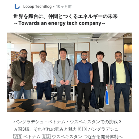
振り返ろうと思います！ 取得したAWS認定資格一覧 全冠
•
Looop TechBlog
10ヶ月前
を目指…
世界を舞台に、仲間とつくるエネルギーの未来
～Towards an energy tech company～
バングラデシュ・ベトナム・ウズベキスタンでの挑戦 3
ヵ国3様、それぞれの強みと魅力 🇧🇩 バングラデシュ
🇻🇳 ベトナム 🇺🇿 ウズベキスタン つながる開発体制へ