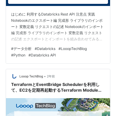
はじめに 利用するDatabricks Rest API 注意点 実践
Notebookのエクスポート編 完成形 ライブラリのインポ
ート 変数定義 リクエストの記述 Notebookのインポート
編 完成形 ライブラリのインポート 変数定義 リクエスト
の記述 エクスポートとインポートを組み合わせてみる編
完成形 ポイント 複数件実施するには？ 完成形 ポイント
#
データ分析
#
Databricks
#
LooopTechBlog
さいごに はじめに 弊社ではDatabricksを運用していく中
#
Python
#
Databricks API
で徐々にNotebookが増え、整理する必要が出てきまし
た。 そこで、手始めに一部共有フォルダ内の50件ほどの
Notebookをフォルダ間移動、一部のリネームを行うこと
となり…
•
Looop TechBlog
2年前
TerraformとEventBridge Schedulerを利用し
て、EC2を定期再起動するTerraform Moduleを
作ってみた