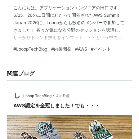
こんにちは。アプリケーションエンジニアの田口です。
6/25、26の二日間にわたって開催されたAWS Summit
Japan 2026に、Looopからも数名のメンバーで参加して
きました！ 各々が気になる分野のセッションを聴講し、
しっかりトレンド技術をインプット・・・という中で、
私はというと、AWS環境を実際に触りながらミッション
#
LooopTechBlog
#
内製開発
#
AWS
#
イベント
をクリアしていくチーム対抗イベント、AWS JamとAWS
GameDayに丸ごと時間を使ってきました。 実は、私が
GameDayに参加するのは今回が初めてではありません。
関連ブログ
以前このブログでも書いた通り、2024年12月にラスベガ
スで開催されたre:Inventで参戦…
•
Looop TechBlog
4ヶ月前
AWS認定を全冠しました！でも・・・