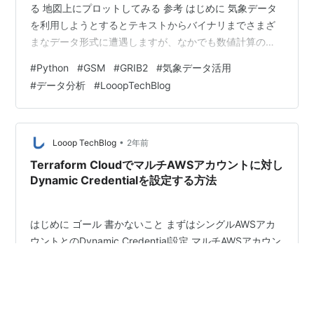
る 地図上にプロットしてみる 参考 はじめに 気象データ
を利用しようとするとテキストからバイナリまでさまざ
まなデータ形式に遭遇しますが、なかでも数値計算の出
力に使われるGRIB2は気象分野独特のデータ形式の一つ
#
Python
#
GSM
#
GRIB2
#
気象データ活用
だと思います。 GRIB2はWMOが策定したグリッドデータ
#
データ分析
#
LooopTechBlog
の標準フォーマットです。形式としてはバイナリに分類
されるため、人間が中身を読むには専用のツールやライ
ブラリを使ってデータを抽出・変換する必要がありま
す。代表的な変換ツールとしてはNOAAのwgrib2などが
•
Looop TechBlog
2年前
挙げられます…
Terraform CloudでマルチAWSアカウントに対し
Dynamic Credentialを設定する方法