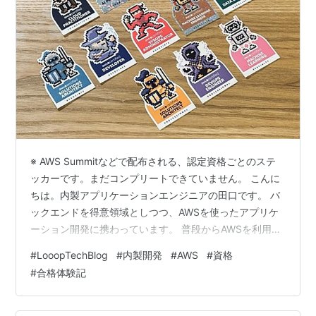
※ AWS Summitなどで配布される、認定資格ごとのステ
ッカーです。まだコンプリートできていません。 こんに
ちは。内製アプリケーションエンジニアの田口です。 バ
ックエンドを得意領域としつつ、AWSを使ったアプリケ
ーション開発に携わっています。 普段からAWSを利用す
る中で、認定資格の取得にも継続的に取り組んできまし
#
LooopTechBlog
#
内製開発
#
AWS
#
資格
た。 そうした取り組みを続ける中で、先日AWS認定資格
#
合格体験記
の現行資格13種をすべて取得し、いわゆる「全冠」を達
成しました！*1 この記事では、 なぜ全冠を目指したのか
全冠して何が変わったのか 全冠の意味は何だったのか を