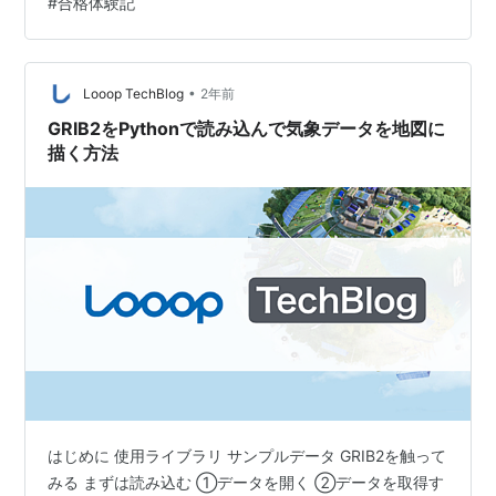
#
合格体験記
学習期間・時間 学習方法やポイント 受験した感想 今後
の目標 おまけ AWS Certified Solutions Archite…
•
Looop TechBlog
2年前
GRIB2をPythonで読み込んで気象データを地図に
描く方法
はじめに 使用ライブラリ サンプルデータ GRIB2を触って
みる まずは読み込む ①データを開く ②データを取得す