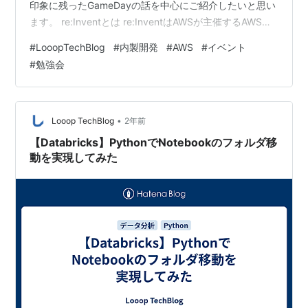
印象に残ったGameDayの話を中心にご紹介したいと思い
ます。 re:Inventとは re:InventはAWSが主催するAWS最
大の学習型カンファレンスです。 2024年開催で13回目
#
LooopTechBlog
#
内製開発
#
AWS
#
イベント
になり、世界中から約60,000人、日本から約1,700人の
#
勉強会
参加者がラスベガスに集まりました。 このイベントで
は、AWSの様々なサービスのアップデートや新サービス
が発表されます。 今回のre:Inventでは、生成AI・ML関連
の新サ…
•
Looop TechBlog
2年前
【Databricks】PythonでNotebookのフォルダ移
動を実現してみた