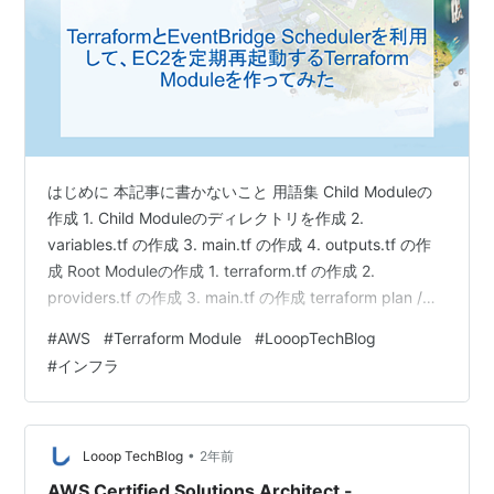
はじめに 本記事に書かないこと 用語集 Child Moduleの
作成 1. Child Moduleのディレクトリを作成 2.
variables.tf の作成 3. main.tf の作成 4. outputs.tf の作
成 Root Moduleの作成 1. terraform.tf の作成 2.
providers.tf の作成 3. main.tf の作成 terraform plan /
terraform apply terraform apply後の確認 さいごに はじ
#
AWS
#
Terraform Module
#
LooopTechBlog
めに 今回は特定のEC2インスタンスに対して、定期的な
#
インフラ
再起動を実施する実装方法を紹介していきます。 AWSに
は…
•
Looop TechBlog
2年前
AWS Certified Solutions Architect -