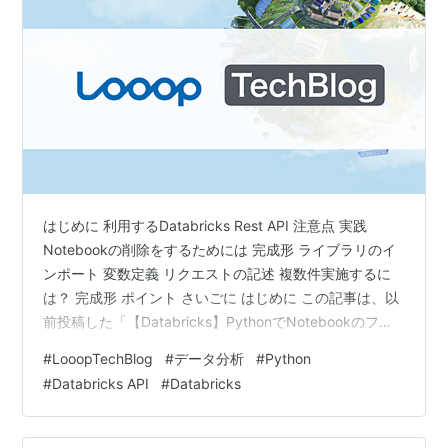
はじめに 利用するDatabricks Rest API 注意点 実践
Notebookの削除をするためには 完成形 ライブラリのイ
ンポート 変数定義 リクエストの記述 複数件実施するに
は？ 完成形 ポイント さいごに はじめに この記事は、以
前投稿した「【Databricks】PythonでNotebookのフォ
ルダ移動を実現してみた」に関連したものとなっていま
#
LooopTechBlog
#
データ分析
#
Python
す。 まだ、読んでいない方はぜひそちらもチェックして
#
Databricks API
#
Databricks
みてください。 以前の記事では、DatabricksのAPIを使
ってNotebookのフォルダ間移動を実現すると言うもので
したが、 その際の注意点として、「Notebookのエクス