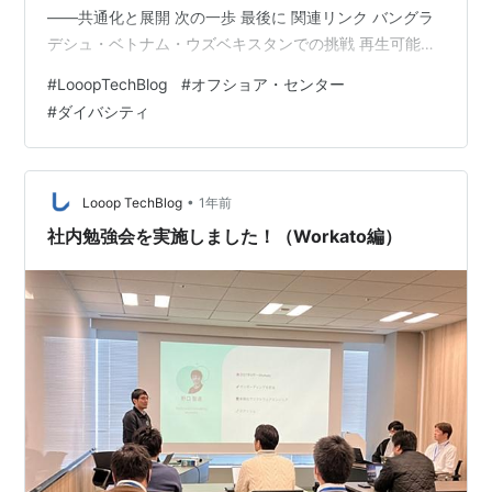
——共通化と展開 次の一歩 最後に 関連リンク バングラ
デシュ・ベトナム・ウズベキスタンでの挑戦 再生可能エ
ネルギーとテクノロジーで未来をつくるLooopでは、日
#
LooopTechBlog
#
オフショア・センター
本国内だけでなく、アジア新興国の優秀なIT人材ととも
#
ダイバシティ
に、グローバルな開発体制構築を推進しています。 ひと
昔前なら「海外オフショア」と聞いて思い浮かぶのは“コ
スト削減”だったかもしれません。でも、今のLooopの開
発はちょっと違います。 「一緒に未来を創る仲間を、世
•
Looop TechBlog
1年前
界で探してい…
社内勉強会を実施しました！（Workato編）