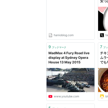
安っ
較し
いか
せな
は汚
MA
は風
くら
hanioblog.com
tw
http
9
7
ブックマーク
ブッ
MadMax 4 Fury Road live
チキ
display at Sydney Opera
ムラ
House 13 May 2015
でも
食べ
www.youtube.com
b
5