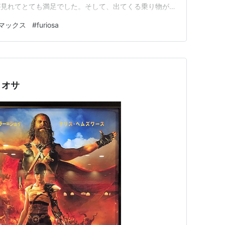
が見れてとても満足でした。そして、出てくる乗り物がか
砂漠を走っていく姿は世紀末そのものです。作中に出てく
マックス
#
furiosa
す。 どん底から這い上がっていく様子が下剋上という
も描かれて…
リオサ