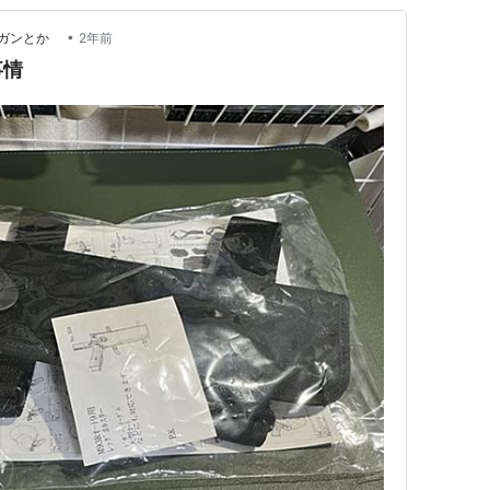
•
ルガンとか
2年前
事情