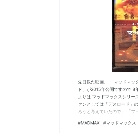
先日観た映画。 「マッドマッ
ド」が2015年公開ですので 
よりは マッドマックスシリー
ァンとしては「デスロード」の
ろうと考えていたので、 「フ
ワクワクが止まらず YouTu
#
MADMAX
#
マッドマックス
せていました。 今回の「フュ
な宣伝活動を したらしいです