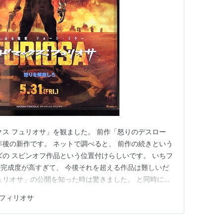
クス フュリオサ」を観ました。 前作「怒りのデスロー
8年後の新作です。 ネットで調べると、 前作の続きという
ズの スピンオフ作品という位置付けらしいです。 いちフ
完成度が高すぎて、 今後それを超える作品は難しいだ
ュリオサ」の公開を知った時は驚きました。 と同時に、
beで情報が出るたびに どんな作品になるのか想像を巡らさ
 フィリオサ
リオサ」は配給会社が、 渋谷をジャックみたいな大々的
…