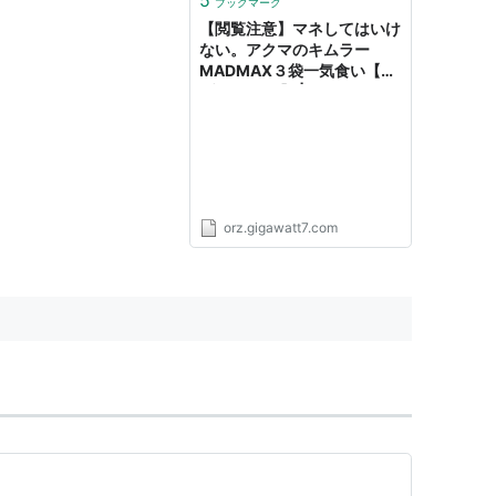
ブックマーク
【閲覧注意】マネしてはいけ
ない。アクマのキムラー
MADMAX３袋一気食い【デ
ブ活72日目】 | ギガワット日
記
orz.gigawatt7.com