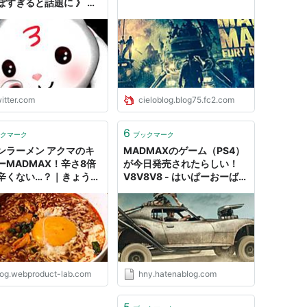
ぽすぎると話題に 》 比
てみると「汚し」じゃな
な。なかなか日本人は汚
い。SW4で感動したの
れてるということ。
DMAXでもおめえら半年
呂入ってないだろという
い汚い。…
itter.com
cieloblog.blog75.fc2.com
s://t.co/wyj3id86wZ"
6
クマーク
ブックマーク
ンラーメン アクマのキ
MADMAXのゲーム（PS4）
ーMADMAX！辛さ8倍
が今日発売されたらしい！
辛くない…？｜きょうも
V8V8V8 - はいぱーおーばー
てみました。
へっど。
log.webproduct-lab.com
hny.hatenablog.com
5