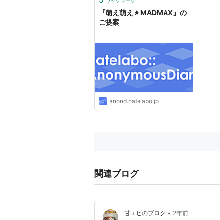
ブックマーク
『萌え萌え★MADMAX』の
ご提案
anond.hatelabo.jp
関連ブログ
•
甘エビのブログ
2年前