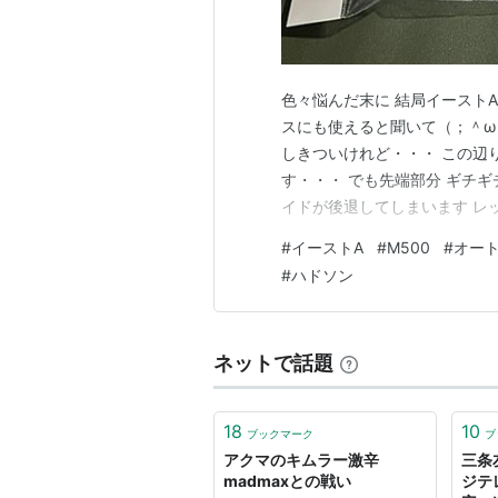
色々悩んだ末に 結局イーストA
スにも使えると聞いて（；＾ω＾
しきついけれど・・・ この辺り
す・・・ でも先端部分 ギチ
イドが後退してしまいます レ
いし (*´∀｀*) 実際 楽し
#
イーストA
#
M500
#
オー
と 聞いていましたが どうな
#
ハドソン
ターの…
ネットで話題
18
10
ブックマーク
ブ
アクマのキムラー激辛
三条友
madmaxとの戦い
ジテ