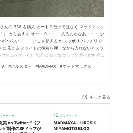
さんの 358 を購入 オート９だけではなく マッドマック
） とりあえず オート９・・・ 入るのかなあ・・・ 少
が つらい・・・ そこを超えると スッポリ バッチリで
ギチに見える スライドの後端を押しながら入れないとスラ
ッグホルスターだし 気分は ロボなコップで遊べます 軽
い！ で・・・ おじいちゃんにも出てきてもらう・・・ 使える
ト９
#
ホルスター
#
MADMAX
#
マッドマックス
るのか・・・ お！ オート９だと縦長になっていたホルス
もっと見る
10
ックマーク
ブックマーク
美 on Twitter: "《フ
MADMAX4 - HIROSHI
レビ制作のSFドラマが
MIYAMOTO BLOG