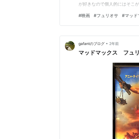
が好きなので個人的にはそこ
っこよくて、無骨なバイクで
#
映画
#
フュリオサ
#
マッド
る乗り物も見どころだと思いま
か、実力で上り詰めていく様子
•
gafantのブログ
2年前
マッドマックス フュ