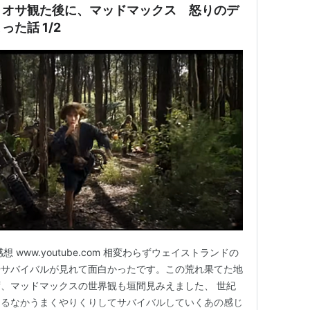
リオサ観た後に、マッドマックス 怒りのデ
た話 1/2
 www.youtube.com 相変わらずウェイストランドの
やサバイバルが見れて面白かったです。この荒れ果てた地
、マッドマックスの世界観も垣間見みえました、 世紀
てるなかうまくやりくりしてサバイバルしていくあの感じ