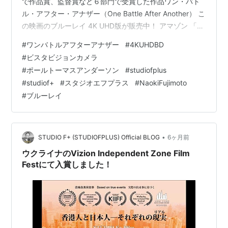
で作品賞、監督賞など６部門で受賞した作品ワン・バト
ル・アフター・アナザー（One Battle After Another） こ
の映画のブルーレイ 4K UHD版が販売中！ アマゾン 「ワ
ン・バトル・アフターアナザー」
#
ワンバトルアフターアナザー
#
4KUHDBD
https://amzn.to/4cPrdB6 a.r10.to この映画はビスタビ
#
ビスタビジョンカメラ
ジョンカメラと35mmフィルムカメラで撮影されIMAXな
#
ポールトーマスアンダーソン
#
studiofplus
どで上映された ワン・バトル・アフター・アナザー撮影
#
studiof+
#
スタジオエフプラス
#
NaokiFujimoto
風景 ビスタビジョン（VistaVision）は画面アスペクト比
#
ブルーレイ
が1…
•
STUDIO F+ (STUDIOFPLUS) Official BLOG
6ヶ月前
ウクライナのVizion Independent Zone Film
Festにて入賞しました！