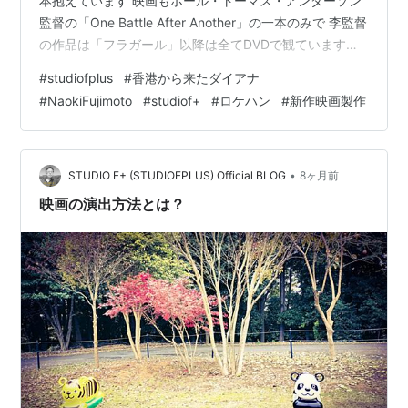
本抱えています 映画もポール・トーマス・アンダーソン
監督の「One Battle After Another」の一本のみで 李監督
の作品は「フラガール」以降は全てDVDで観ています
が、「国宝」はまだ観てません前作「流浪の月」は大不
#
studiofplus
#
香港から来たダイアナ
評で興行収入も惨敗したようですが、ようやく巻き返し
#
NaokiFujimoto
#
studiof+
#
ロケハン
#
新作映画製作
た感じでしょうか さて、他人の映画作品ばかり評価して
も仕方がないので いつ撮影してもいいようにと脚本とロ
ケハンは行っていたりします 脚本を書くのもひとりです
し車を飛ばしてロケハンをするのもひとりです 「スタジ
•
STUDIO F+ (STUDIOFPLUS) Official BLOG
8ヶ月前
オひとり」…
映画の演出方法とは？