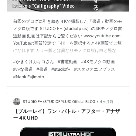
前回のブログに引き続き４Kで撮影した「書道」動画のモ
ノクロ版です STUDIO F+ (studiofplus）の4Kモノクロ書
道動画 動画は下記からご覧ください www.youtube.com
YouTubeの画質設定で「4K」を選択すると4K画質でご覧
になれます カラー版とは異なりモノクロ版は白と黒なの
でまた違った印象を受けるかと思います 以下が撮影に使
#
かきくけカキコさん
#
書道動画
#
4Kモノクロ動画
用した機材リストです PanasonicLUMIX DC-GH6 OM
#
かな書道
#
書道
#
studiof+
#
スタジオエフプラス
SYSTEMM.ZUIKO DIGITAL ED 12-40mm F2.8 PRO II 撮
#
NaokiFujimoto
影フォーマットC4K 24P V-Log 使用した編集ソフトは
DaVinci…
•
STUDIO F+ (STUDIOFPLUS) Official BLOG
4ヶ月前
【ブルーレイ】ワン・バトル・アフター・アナザ
ー 4K UHD