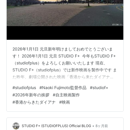
2026年1月1日 元旦新年明けましておめでとうございま
す！ 2026年1月1日 元旦 STUDIO F+ ​​​​​​​ 今年もSTUDIO F+
（studiofplus）をよろしくお願いいたします 現在、
STUDIO F+（studiofplus）では新作映画を製作中です ま
た昨年、劇場公開された映画「香港から来たダイアナ」
は引き続き、公式サイトとVimeoオンデマンドで有料配
#
studiofplus
#
Naoki Fujimoto監督作品
#
studiof+
信中です！ 映画「香港から来たダイアナ」公式サイトは
#
2026年新年の挨拶
#
自主映画製作
コチラ studiofplus.wixsite.com Vimeoオンデマンドにて
#
香港からきたダイアナ
#
映画
配信中の映画「香港から来たダイアナ」はコチラ
vimeo.com STUDIO F…
•
STUDIO F+ (STUDIOFPLUS) Official BLOG
8ヶ月前