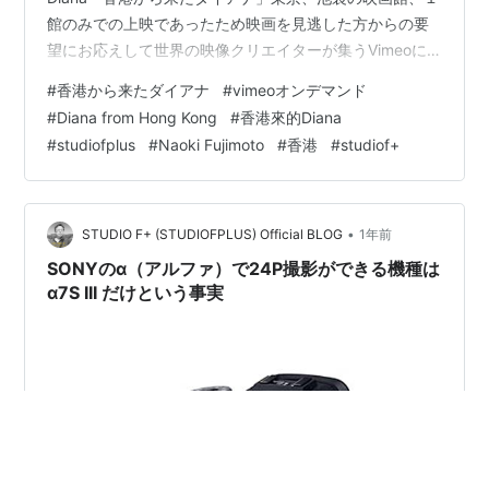
館のみでの上映であったため映画を見逃した方からの要
望にお応えして世界の映像クリエイターが集うVimeoに
てオンデマンド配信が決定しました！（配信期間は４ヶ
#
香港から来たダイアナ
#
vimeoオンデマンド
月を予定していますがご要望がある限り有料配信を続け
#
Diana from Hong Kong
#
香港來的Diana
る予定です）Diana from Hong Kong 香港から来たダイア
#
studiofplus
#
Naoki Fujimoto
#
香港
#
studiof+
ナ（香港來的Diana） vimeo.com ネット回線の繋がった
PC（Win, Mac）スマートフォン（Android、iPhone）各
種タブレット端末にて映…
•
STUDIO F+ (STUDIOFPLUS) Official BLOG
1年前
SONYのα（アルファ）で24P撮影ができる機種は
α7S III だけという事実