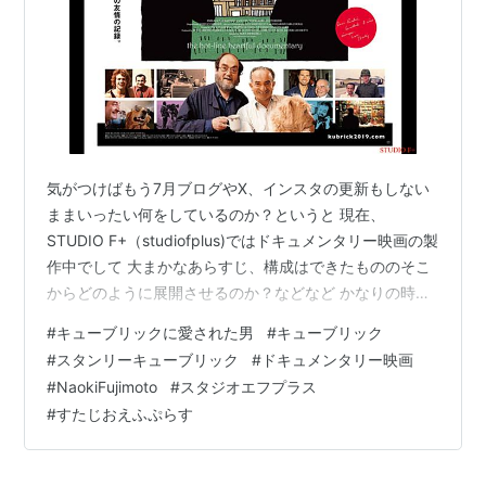
気がつけばもう7月ブログやX、インスタの更新もしない
ままいったい何をしているのか？というと 現在、
STUDIO F+（studiofplus)ではドキュメンタリー映画の製
作中でして 大まかなあらすじ、構成はできたもののそこ
からどのように展開させるのか？などなど かなりの時間
をかけて製作中です そこで最近はもっぱら映画やドキュ
#
キューブリックに愛された男
#
キューブリック
メンタリーを自宅で観ておりまして 最近はキューブリッ
#
スタンリーキューブリック
#
ドキュメンタリー映画
ク作品を見返したりチャップリン作品を見返したりなど
#
NaokiFujimoto
#
スタジオエフプラス
してます 今回は2019年11月に日本公開されたスタンリ
#
すたじおえふぷらす
ー・キューブリック没後20年特別企画として公開された
キューブリックのドキュメンタリー映画2本をご紹介しま
す 今回はま…