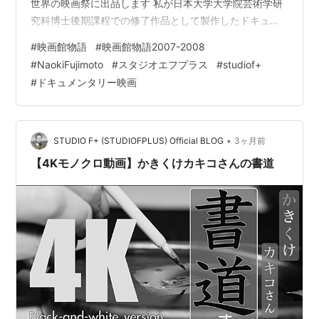
世界の映画祭に出品します 私が日本大学大学院芸術学研
究科博士後期課程での修了作品として製作したドキュメ
ンタリー映画が「映画館物語2007-2008」という作品で
#
映画館物語
#
映画館物語2007-2008
した上映当時のチラシ（表）がこちら 映画館物語2007-
#
NaokiFujimoto
#
スタジオエフプラス
#
studiof+
2008の映画チラシ表 製作は2007年から始まり映画監
#
ドキュメンタリー映画
督、映画館関係者など多くの人のインタビューを撮影し
完成したのが2008年11月末だったと記憶しています 日芸
学内での上映が2008年12月8日でした…
•
STUDIO F+ (STUDIOFPLUS) Official BLOG
3ヶ月前
【4Kモノクロ動画】かきくけカキコさんの書道