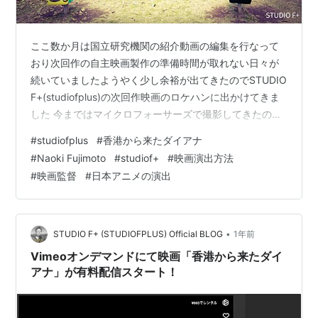
ここ数か月は国立研究機関の紹介動画の編集を行なって
おり次回作の自主映画製作の準備時間が取れない日々が
続いていましたようやく少し余裕が出てきたのでSTUDIO
F+(studiofplus)の次回作映画のロケハンに出かけてきま
した 今まではマイクロフォーサーズで撮影してきたので
すがフルサイズで撮影するかどうか検討中フルサイズに
#
studiofplus
#
香港から来たダイアナ
すると手持ち撮影の際かなり重たくなりますまたレンズ
#
Naoki Fujimoto
#
studiof+
#
映画演出方法
もかなり高価になりボディとレンズを新しく購入すると
#
映画監督
#
日本アニメの演出
予算が高額に・・今年は予算がないのでとりあえずは今
まで通りでとさてある映画記事を読んだ個人的な感想を
書き綴ります ある日本の若手アニメーション演出家がス
ターウォーズ関連のアニ…
•
STUDIO F+ (STUDIOFPLUS) Official BLOG
1年前
Vimeoオンデマンドにて映画「香港から来たダイ
アナ」が有料配信スタート！