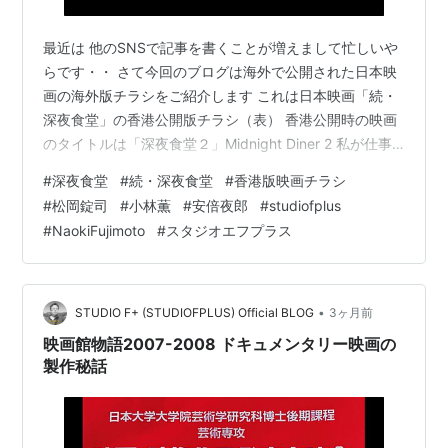
最近は 他のSNSで記事を書くことが増えまして忙しいや
らです・・ さて今回のブログは海外で公開された日本映
画の海外版チラシをご紹介します これは日本映画「続・
深夜食堂」の香港公開版チラシ（表） 香港公開時の映画
のタイトルは「深夜食堂２」Midnight Diner 2 私が仕事
で香港に行っていた時に立ち寄った映画館に置いてあっ
#
深夜食堂
#
続・深夜食堂
#
香港版映画チラシ
たもの チラシのサイズは日本のチラシより小さめでB5サ
#
松岡錠司
#
小林薫
#
安倍夜郎
#
studiofplus
イズのような感じ 「続・深夜食堂」の香港公開版チラシ
#
NaokiFujimoto
#
スタジオエフプラス
（裏） 裏面には中国語で映画に登場する料理のレシピが
掲載されています 「豚肉湯」は「豚汁定食」のことで
「焼肉定食」はそのまんま「炒鳥冬」はなんと「焼きう
どん」だそう …
•
STUDIO F+ (STUDIOFPLUS) Official BLOG
3ヶ月前
映画館物語2007-2008 ドキュメンタリー映画の
製作秘話