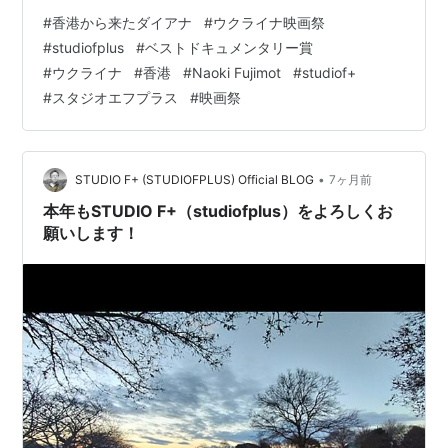
内版公式ポスター 本作品は「ドキュドラマ」作品ではあ
#
香港から来たダイアナ
#
ウクライナ映画祭
りますが一部海外の映画祭のカテゴリーでは「ドキュド
#
studiofplus
#
ベストドキュメンタリー賞
ラマ」部門がないため「ドキュメンタリー」作品部門と
#
ウクライナ
#
香港
#
Naoki Fujimot
#
studiof+
して出品しています 以下のポスターはインターナショナ
#
スタジオエフプラス
#
映画祭
ル版公式ポスターです Vizion Independent …
•
STUDIO F+ (STUDIOFPLUS) Official BLOG
7ヶ月前
本年もSTUDIO F+（studiofplus）をよろしくお
願いします！