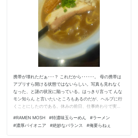
携帯が壊れただぁ･･･？ これだから･･････。 母の携帯は
アプリすら開ける状態ではないらしい。写真も見れなく
なった、と謎の状況に陥っている。はっきり言って んな
モン知らん と言いたいところもあるのだが、ヘルプに行
くことにしたのである。休みの前日、仕事終わりで実家
に向かう。 画像データをバックアップの為、まずマイク
#
RAMEN MOSH
#
特濃味玉らーめん
#
ラーメン
ロSDを購入する必要があり、大仙市を通過することにす
#
濃厚パイオニア
#
絶妙なバランス
#
俺要らねぇ
る。 しかし、時間は19:00を周り、私の空腹も限界に近
付いてきた。 何度かお伝えしているが、大仙市はラーメ