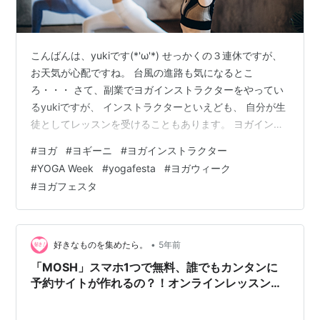
こんばんは、yukiです(*'ω'*) せっかくの３連休ですが、
お天気が心配ですね。 台風の進路も気になるとこ
ろ・・・ さて、副業でヨガインストラクターをやってい
るyukiですが、 インストラクターといえども、 自分が生
徒としてレッスンを受けることもあります。 ヨガインス
トラクターの"あるある"かな？って気もします。 自分の
#
ヨガ
#
ヨギーニ
#
ヨガインストラクター
勉強のためだけでなく、 好きな先生のクラスでリフレッ
#
YOGA Week
#
yogafesta
#
ヨガウィーク
シュしたり。 １年ほど前から私が定期的に受講している
#
ヨガフェスタ
のは、 オンラインのレッスンで、 股関節の柔軟性を高め
るのがテーマのクラス。 毎週火曜日にレッスンをリアル
タイムで受けて、 週末に録画版で再受講という感じでや
っています。…
•
好きなものを集めたら。
5年前
「MOSH」スマホ1つで無料、誰でもカンタンに
予約サイトが作れるの？！オンラインレッスン始
めちゃう？