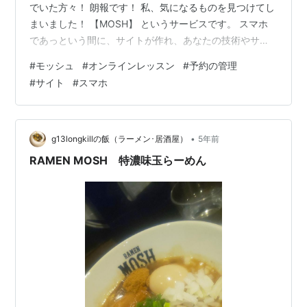
でいた方々！ 朗報です！ 私、気になるものを見つけてし
まいました！ 【MOSH】 というサービスです。 スマホ
であっという間に、サイトが作れ、あなたの技術やサー
ビスの予約や販売ができるようです。 私も、とても気に
#
モッシュ
#
オンラインレッスン
#
予約の管理
なっています。 なので、少し調べてみました。 初期費用
#
サイト
#
スマホ
0円！予約サイト作成サービス【MOSH】 「MOSH」
は、サービス販売のプラットフォーム 「MOSH」の特徴
は？ 「MOSH」はどんな人が利用している？ 「MOSH」
は誰でも簡単にサービスサイトをつくることができる
•
g13longkillの飯（ラーメン･居酒屋）
5年前
「MOSH」は初…
RAMEN MOSH 特濃味玉らーめん