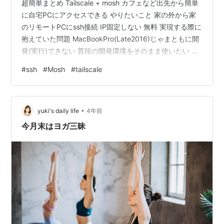
超簡単まとめ Tailscale + mosh カフェなど出先から簡単
に自宅PCにアクセスできる やりたいこと 家の外から家
のリモートPCにssh接続 IP固定しない 無料 実現する際に
抱えていた問題 MacBookPro(Late2016)じゃまともに開
発(実行)できない 普段の開発環境をそのまま使いたい マ
ンションのネットワークで簡単に外部ネットワークから
#
ssh
#
Mosh
#
tailscale
sshできない 外部からのsshが遅い ネットワーク何もわか
らん Tailscaleで簡単グローバルssh Tailscaleは無料で使
えるVPNサービスです。 会員登録もGoogleアカウントで
•
済むため、お手軽に使えます。 しかも様々な…
yuki's daily life
4年前
今月末はヨガ三昧