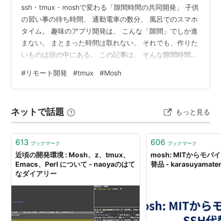
ssh・tmux・moshで変わる「隙間時間の共同開発」 子供
の習い事の待ち時間、 通勤電車の数分、 風呂でのスマホ
タイム。 趣味のアプリ開発は、 こんな「隙間」でしか進
まない。 まとまった時間は取れない。 それでも、作りた
いものは頭の中にある。 この記事は、 そんな隙間時間
で、AIと一緒に作り続けるための話だ。 人間は、 「これ
#
リモート開発
#
tmux
#
Mosh
からどうしたいか」の方向だけを覚えている。 細かい理
由や処理の詳細なんて、 時間が経つと薄れていく。 ちょ
うど 人間とAIの違い AIは有能だ。 コードを書き、設計を
ネットで話題
もっと見る
考え、答えを返してくれる。 でもひとつだけ弱点があ
る。 セッションが切れると、「これまでの流れ」を理
解…
613
606
ブックマーク
ブックマーク
近頃の開発環境 : Mosh、z、tmux、
mosh: MITからモバ
Emacs、Perl について - naoyaのはて
替品 - karasuyama
なダイアリー