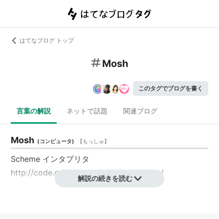
はてなブログ トップ
Mosh
このタグでブログを書く
言葉の解説
ネットで話題
関連ブログ
Mosh
(
コンピュータ
)
【
もっしゅ
】
Scheme インタプリタ
http://code.google.com/p/mosh-scheme/
解説の続きを読む