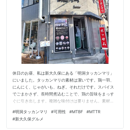
休日のお昼、私は新大久保にある「明洞タッカンマリ」
にいました。タッカンマリの素材は潔いです。鶏一羽、
にんにく、じゃがいも、ねぎ。それだけです。スパイス
でごまかさず、長時間煮込むことで、鶏の旨味をまっす
ぐに引き出します。複雑な味付けは要りません。素材と
時間だけが、あの白濁したスープをつくります。店員さ
#
明洞タッカンマリ
#
可用性
#
MTBF
#
MTTR
んが鳥を鋏で切り落とし、ぐつぐつと煮込みます。ちょ
#
新大久保グルメ
うど良い頃合いを見計らって、そっと提供してくれま
す。その一連の所作に、無駄がありません。熟練した手