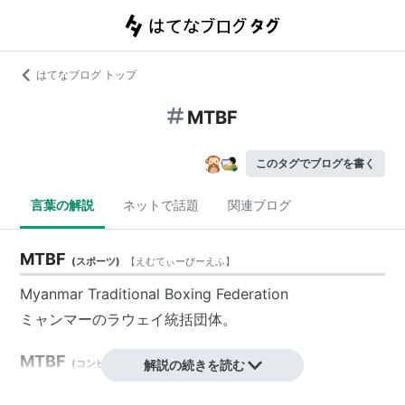
はてなブログ トップ
MTBF
このタグでブログを書く
言葉の解説
ネットで話題
関連ブログ
MTBF
(
スポーツ
)
【
えむてぃーびーえふ
】
Myanmar Traditional Boxing Federation
ミャンマーのラウェイ統括団体。
MTBF
(
コンピュータ
)
解説の続きを読む
【
えむてぃーびーえふ
】
Mean Time Between Failure（平均故障間隔）の略。