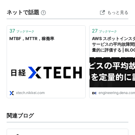
つきと、適切なタイミング。でもわたしのアタマのなか
ネットで話題
もっと見る
は、明日からの障害対応のことを考えていました。シス
テム障害は、予告なくやってきます。だいたい、メンテ
ナ…
37
27
ブックマーク
ブックマーク
MTBF，MTTR，稼働率
AWS スポットインス
サービスの平均故障間隔
量的に評価する | BLOG 
Engineering
xtech.nikkei.com
engineering.dena.co
関連ブログ