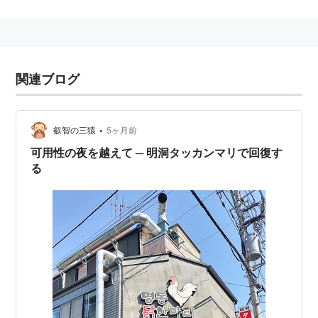
システムが故障してから次に故障するまでの平均時間。
システムの安定性の指標として用いられ、値が大きいほ
ど安定性が高いシステムといえる。
関連ブログ
計算式 - 使用時間の和÷故障回数
関連キーワード
•
叡智の三猿
5ヶ月前
MTTR
可用性の夜を越えて ─ 明洞タッカンマリで回復す
AFR
る
リスト::指標