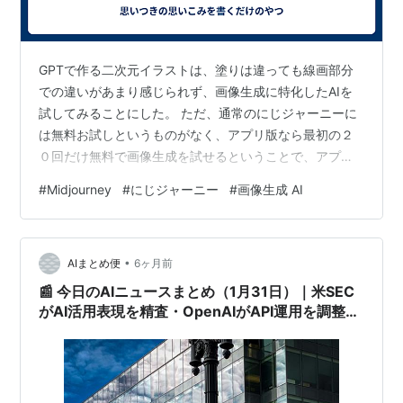
GPTで作る二次元イラストは、塗りは違っても線画部分
での違いがあまり感じられず、画像生成に特化したAIを
試してみることにした。 ただ、通常のにじジャーニーに
は無料お試しというものがなく、アプリ版なら最初の２
０回だけ無料で画像生成を試せるということで、アプリ
版で試した。 お試しの２０回では使い方がつかみきれ
#
Midjourney
#
にじジャーニー
#
画像生成 AI
ず、どんなイラストが出来上がるかを見てみる程度しか
できなかったのだが、絵柄の幅が広くおもしろそうだっ
たので、課金してみることにした。 １か月で２００回の
•
画像生成ができるという１５００円のプランだ。 まだ課
AIまとめ便
6ヶ月前
金したところなので、思ったイラストを作ることができ
📰 今日のAIニュースまとめ（1月31日）｜米SEC
ず探り探りといった状態なのだが、トップペ…
がAI活用表現を精査・OpenAIがAPI運用を調整・
画像生成AI「Midjourney」が個人制作の標準ツー
ルへ