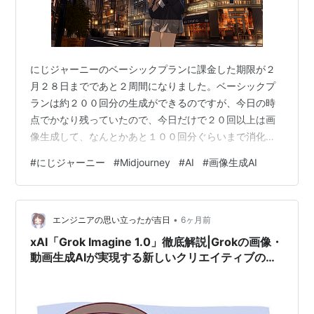
にじジャーニーのベーシックプランに課金した期限が２
月２８日までであと２周間になりました。ベーシックプ
ランは約２００回分の生成ができるのですが、今日の時
点でかなり残っていたので、今日だけで２０回以上は画
像生成して、なんとかあと１００回分ぐらいまで消化し
ました。 いろんな画像を作ってみたいなと思って課金し
#
にじジャーニー
#
Midjourney
#
AI
#
画像生成AI
てみたものの、いざ何かを作ろうとなるとアイデアが全
然浮かばないもので、もっとアイデアの引き出しを増や
さないとなと痛感します。 １つ使ってみてわかったこと
•
は、リアル系の美女はMidjourneyよりもChat GPTのほう
エンジニアの思い立ったが吉日
6ヶ月前
が手軽に作れて自分の好みに合うということです。 イラ
xAI「Grok Imagine 1.0」徹底解説|Grokの画像・
スト系はGPTだと絵柄が好…
動画生成AIが実現する新しいクリエイティブの可
能性