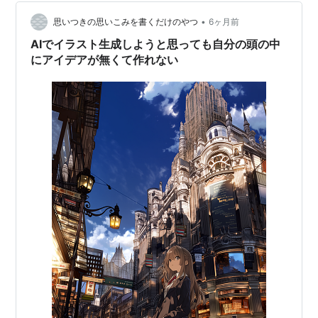
と完成イメージを自分の中で作り上げて具体的な指示を
•
入力しないと思い通りのものが作れないので、今後も試
思いつきの思いこみを書くだけのやつ
6ヶ月前
行錯誤が必要になりそ…
AIでイラスト生成しようと思っても自分の頭の中
にアイデアが無くて作れない