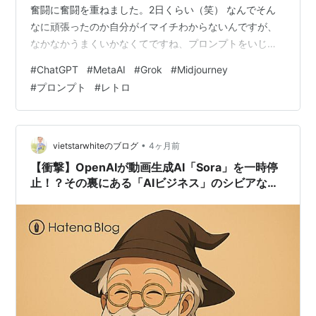
奮闘に奮闘を重ねました。2日くらい（笑） なんでそん
なに頑張ったのか自分がイマイチわからないんですが、
なかなかうまくいかなくてですね、プロンプトをいじっ
たりして頑張ってみたんですよ。 すべてはここから始ま
#
ChatGPT
#
MetaAI
#
Grok
#
Midjourney
った⬇️（Gemini） 【プロンプト①】a cute cat wearing
#
プロンプト
#
レトロ
huge round glasses, studying books, clean black and
white line art, pure white background, Neo-retro anime
…
•
vietstarwhiteのブログ
4ヶ月前
【衝撃】OpenAIが動画生成AI「Sora」を一時停
止！？その裏にある「AIビジネス」のシビアな現
実を語るよ！