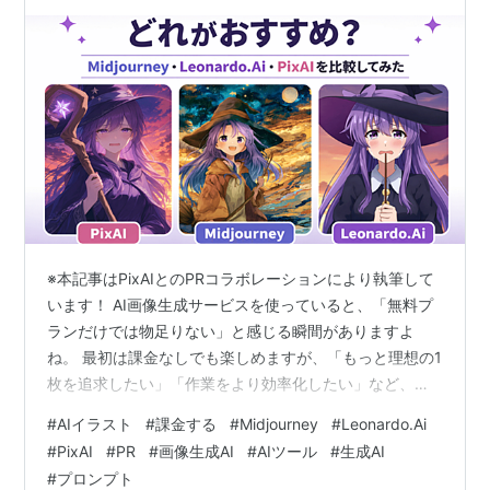
た
※本記事はPixAIとのPRコラボレーションにより執筆して
います！ AI画像生成サービスを使っていると、「無料プ
ランだけでは物足りない」と感じる瞬間がありますよ
ね。 最初は課金なしでも楽しめますが、「もっと理想の1
枚を追求したい」「作業をより効率化したい」など、物
足りなさを感じる場合は有料プランも検討したいとこ
#
AIイラスト
#
課金する
#
Midjourney
#
Leonardo.Ai
ろ。 しかし、いざ有料プランを契約しようと思うと、
#
PixAI
#
PR
#
画像生成AI
#
AIツール
#
生成AI
「せっかく課金するなら、自分に合ったサービスを選び
#
プロンプト
たい」と迷うかもしれません。 そこで今回は、