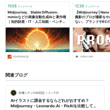
1558
1239
ブックマーク
ブックマーク
Midjourney、Stable Diffusion、
【Midjourney | Na
mimicなどの画像自動生成AIと著作権
撮影のプロが撮影をや
｜知的財産・IT・人工知能・ベンチャ
ない、ブランドやEC
ービジネスの法律相談なら【STORIA
える画像生成AIと動画
法律事務所】
ロンプトまとめ。｜さ
storialaw.jp
note.com
関連ブログ
•
水瀬シナノのAI日記
2ヶ月前
AIイラストに課金するならどれがおすすめ？
Midjourney・Leonardo.Ai・PixAIを比較してみ