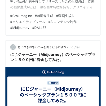
率いるxAIが満を持してリリースしたこの生成AIは、従来
の画像生成AIとは一線を画す特徴を持ち、クリエイティ
ブワークの新しい可能性を切り拓こうとしています。 本
#
GrokImagine
#
AI画像生成
#
動画生成AI
記事では、Grok Imagine 1.0の機能や特徴、実際の活用
#
クリエイティブツール
#
AIコンテンツ制作
方法、そして他の画像生成AIとの比較まで、IT業務に携
#
Midjourney
#
DALLE3
わる方やAIツールの導入を検討している方に向けて、実
践的な情報を網羅的に解説します。 Grok Imagine 1.0と
は?xAIが放つ次世代ビ…
•
思いつきの思いこみを書くだけのやつ
6ヶ月前
にじジャーニー（Midjourney）のベーシックプラ
ン１５００円に課金してみた。