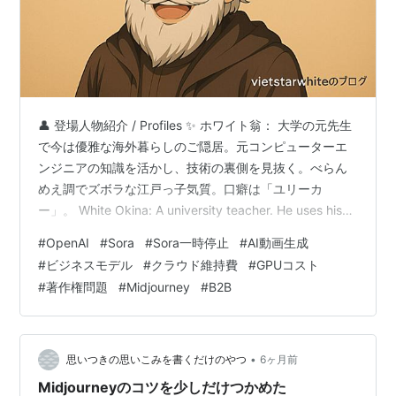
👤 登場人物紹介 / Profiles ✨ ホワイト翁： 大学の元先生
で今は優雅な海外暮らしのご隠居。元コンピューターエ
ンジニアの知識を活かし、技術の裏側を見抜く。べらん
めえ調でズボラな江戸っ子気質。口癖は「ユリーカ
ー」。 White Okina: A university teacher. He uses his
knowledge as a former computer engineer to see
#
OpenAI
#
Sora
#
Sora一時停止
#
AI動画生成
through the backend of technology. He has a slightly
#
ビジネスモデル
#
クラウド維持費
#
GPUコスト
lazy, Edokko (Tokyoite) temperament and s…
#
著作権問題
#
Midjourney
#
B2B
•
思いつきの思いこみを書くだけのやつ
6ヶ月前
Midjourneyのコツを少しだけつかめた