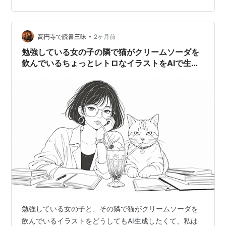
Midjourney・Leonardo.Ai・PixAIの最安値有料プランを
実際に使い、料金や機能、画像生成・編集のしやすさを
比較します。 「A…
•
高円寺で読書三昧
2ヶ月前
勉強している女の子の隣で猫がクリームソーダを
飲んでいるちょっとレトロなイラストをAIで生成
するチャレンジ
勉強している女の子と、その隣で猫がクリームソーダを
飲んでいるイラストをどうしてもAI生成したくて、私は