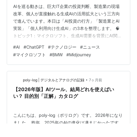
AIを巡る動きは、巨大IT企業の投資判断、製造業の現場
改革、個人が直接触れる生成AIの活用拡大という三方向
で進んでいます。本日は「AI投資の行方」「製造業とAI
実装」「個人利用向け生成AI」の3本を整理します。 🧠
トピック1：マイクロソフト、生成AI需要を背景にAI関連
投資を継続 米マイクロソフトは、生成AI需要の拡大を受
#
AI
#
ChatGPT
#
テクノロジー
#
ニュース
け、AI関連インフラおよび研究開発への投資を引き続き
#
マイクロソフト
#
BMW
#
Midjourney
重視する姿勢を示しています。同社はクラウド事業Azure
を中心に、AIモデルの学習・推論を支える計算資源の増
強を進めており、データセンター投資や専用チップの活
用も視野に入れています。企業向けでは、業務効率化や
•
poly-log | デジタルとアナログの記録
7ヶ月前
意思決定支援を…
【2026年版】AIツール、結局どれを使えばい
い？ 目的別「正解」カタログ
こんにちは、poly-log（ポリログ）です。 2026年になり
ました。 昨年、2025年のAIの進化は凄まじかったです
ね。まさに「カンブリア爆発」と呼ぶにふさわしい一年