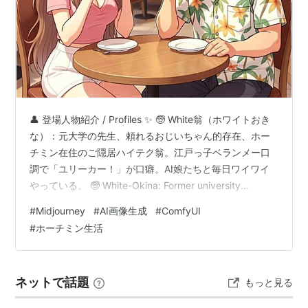
👤 登場人物紹介 / Profiles ✨ 🧓 White翁（ホワイトおき
な）：元大学の先生、頼れるおじいちゃん的存在、ホー
チミン在住のご隠居ハイテク翁。江戸っ子ベランメー口
調で「ユリーカー！」が口癖。AI娘たちと毎日ワイワイ
やっている。 🧓 White-Okina: Former university
professor, a tech-savvy retiree living in Ho Chi Minh
#
Midjourney
#
AI画像生成
#
ComfyUI
City. Known for his Edo-style rough-and-ready speech,
#
ホーチミン生活
and his catchphrase "Eureka!" He spends…
ネットで話題
もっと見る