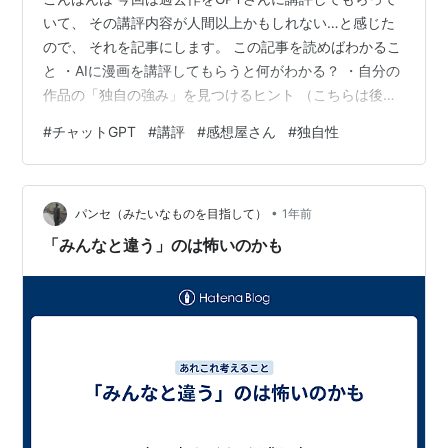
いて、 その講評内容が人間以上かもしれない…と感じた
ので、 それを記事にします。 この記事を読めばわかるこ
と ・AIに漫画を講評してもらうと何がわかる？ ・自分の
作品の「独自の強み」を見つけるヒント （こちらは後半
部分にあり） 一応言いますが私が漫画を講評してもらう
#
チャットGPT
#
講評
#
感想屋さん
#
独自性
のは 過去にWEB投稿した作品のみです。新作などは、自
分一人で作品を集中して描きたいし 最悪レッスンの先生
がいるのでAIに頼っていません -------------- ◆AIに講評
•
してもらおうと思った経緯と驚き なぜかというと もっと
パンセ（みたいなものを目指して）
1年前
作品の事を知りたいというのが理由です。 それで…
「みんなと違う」のは怖いのかも