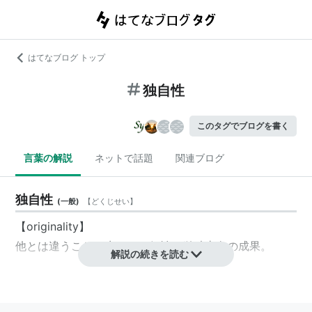
はてなブログ トップ
独自性
このタグでブログを書く
言葉の解説
ネットで話題
関連ブログ
独自性
(
一般
)
【
どくじせい
】
【originality】
他とは違うことで生まれた
個性
。単独志向の成果。
解説の続きを読む