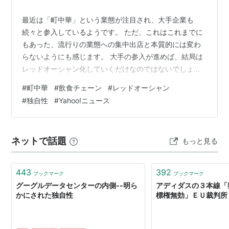
最近は「町中華」という業態が注目され、大手企業も
続々と参入しているようです。 ただ、これはこれまでに
もあった、流行りの業態への集中出店と本質的には変わ
らないようにも感じます。 大手の参入が進めば、結局は
レッドオーシャン化していくだけなのではないでしょう
か？一方で、町中華は小規模店舗が中心で、事業継続の
#
町中華
#
飲食チェーン
#
レッドオーシャン
難しさがあるのは間違いないと思います。 ただ、その小
#
独自性
#
Yahoo!ニュース
規模さゆえに店ごとの個性が強く、固定客をしっかりつ
かんでいるという強みもあります。大手チェーンが参入
すると、その独自性が薄れやすく、結果として特徴の薄
ネットで話題
もっと見る
い飲食店として見られてしまう可能性もあるでしょう。
最初は話題性があるかもしれませんが、飽きられ…
443
392
ブックマーク
ブックマーク
グーグルデータセンターの内側--明ら
アディダスの３本線「
かにされた独自性
標権無効」ＥＵ裁判所 |