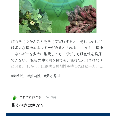
誰も考えつかんことを考えて実行すると、それはそれだ
け多大な精神エネルギーが必要とされる。 しかし、精神
エネルギーを多大に消費しても、必ずしも独創性を発揮
できない。 私らの仲間内を見ても、優れた人はそれなり
におる。 しかし、圧倒的な独創性を持つのは私一人。 農
業一つとってみても、私の独自農法をやる人はおっても
#
独創性
#
独自性
#
天才秀才
私が開発した範囲の中でしか動けない。 たけした君のイ
チゴも、既存やり方に波動で調べた肥培管理があっての
ことで、それ以上の何かを彼が発見したかいうとしとら
•
ん。 経営者としての腕はあっても、研究開発における独
つれづれ雑ぐさ
7ヶ月前
創性はない。 前やんも優れた人って呼べるレベルではあ
貫くべきは何か？
るものの、独創性はないんで私の開発し…