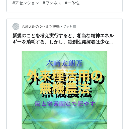
#
アセンション
#
ワンネス
#
一体性
ません。 ~ Creator February 22, 2026 Known and
Loved…
•
六崎太朗の０ヘルツ波動
7ヶ月前
新規のことを考え実行すると、相当な精神エネル
ギーを消耗する。しかし、独創性発揮者は少な
い。