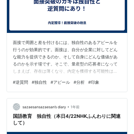
面接で周囲と差を付けるには、独自性のあるアピールを
行うのが効果的です。面接は、自分が企業に対してどん
な能力を提供できるのか、そして自身にどんな価値があ
るのかを示す場です。そこで、量産型の応募者になって
しまえば、存在は薄くなり、内定を獲得する可能性は低
くなります。そうならないよう、自分らしいオリジナリ
#
逆質問
#
独自性
#
アピール
#
分析
#
印象
ティを際立たせることが重要になるのです。そのために
も、事前に自身の経験やスキルを整理・分析し、中で特
に際立っているポイントを選び出しましょう。それを、
•
企業が求める人物像やポジションに結びつければ、良い
sazaesansazaesan’s diary
1年前
アピールにつながります。 そのほか、最大限に印象付け
国語教育 独自性（本日4/22NHKふんわりに関連
できるのが、面接終盤の逆質問の時間です。逆質問と…
して）