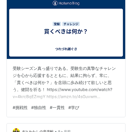
受験シーズン真っ盛りである。受験生の真摯なチャレン
ジを心から応援するとともに、結果に拘らず、常に、
「貫くべきは何か？」を念頭に歩み続けて欲しいと思
う。健闘を祈る！ https://www.youtube.com/watch?
v=4krcBqEZmgY https://amzn.to/4sGuvwm
https://amzn.to/4aO1hW6 https://amzn.to/4kuYDa1
#
挑戦性
#
独自性
#
一貫性
#
学び
https://amzn.to/4kwbGIk https://amzn.to/4ktVbwn
•
AIとわたしの音楽帖
8ヶ月前