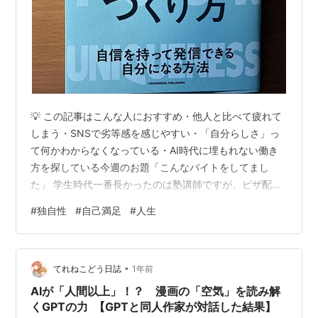
💡 この記事はこんな人におすすめ・他人と比べて疲れて
しまう・SNSで劣等感を感じやすい・「自分らしさ」っ
て何かわからなくなっている・AI時代に埋もれない働き
方を探している今週のお題「こんなバイトをしてまし
た」 学生時代一番長かったのは塾講師ですが、ピザ配達
のバイトや競輪場での警備、飲食店での皿洗い、冷凍倉
#
独自性
#
自己満足
#
人生
庫での霜とりなどなど、様々なバイトを経験しました。
そのバイトの経験が、自分の糧になっているのは確かで
すね。今回は、単なる競争とは別路線の独自性のつくり
•
かたを教えてくれるというすんごい本を紹介します。
てれねこどう日誌
1年前
（笑） 【1.本書の紹介】 【2.本書のポイント】 【3.本書
AIが「人間以上」！？ 漫画の「空気」を読み解
の感想】 【4.関連書籍の紹介】 …
くGPTの力 【GPTと同人作家が対話した結果】