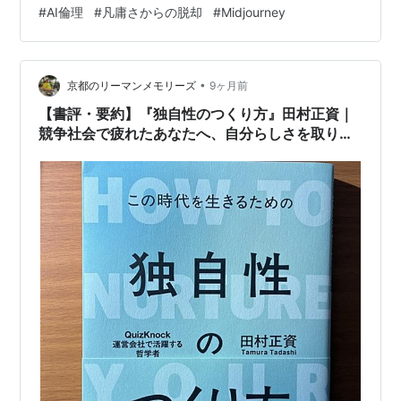
#
AI倫理
#
凡庸さからの脱却
#
Midjourney
AIが、人間の定石を超越した一手（あの▲3八金のよう
な）を指したとき、私たちは「革新だ！」と興奮しまし
たよね。あれは、勝利という明確なゴールがあったから
こそ、「創造性」として称賛されました。 でも、これが
•
京都のリーマンメモリーズ
9ヶ月前
絵画や音楽といった、「名作」がゴー…
【書評・要約】『独自性のつくり方』田村正資｜
競争社会で疲れたあなたへ、自分らしさを取り戻
す本