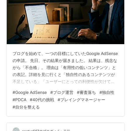
ブログを始めて、一つの目標にしていたGoogle AdSense
の申請。 先日、その結果が届きました。 結果は、残念な
がら「不合格」。 理由は「有用性の低いコンテンツ」と
の表記。詳細を見に行くと「独自性のあるコンテンツが
不足している」「ユーザーにとっての利便性が欠けてい
る」と記されていました。 なるほど、Google先生からの
#
Google AdSense
#
ブログ運営
#
審査落ち
#
独自性
手厳しいフィードバックです。一瞬、肩を落としました
#
PDCA
#
40代の挑戦
#
プレイングマネージャー
が、すぐに「改善のチャンスだ」と思い直しました。プ
#
自分を整える
レイングマネジャーとして、部下へ「失敗はデータの蓄
積だ」と説いている俺が、ここで立ち止まるわけにはい
きません。 何が「独自性」を欠いていたのか？ これまで
の記事を振り返って…
•