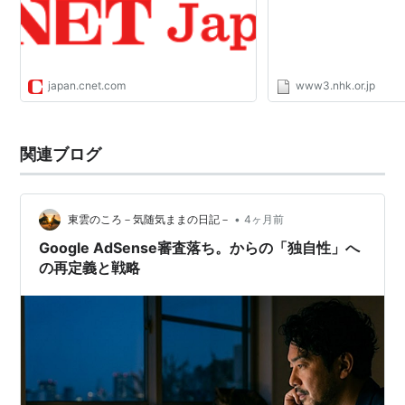
japan.cnet.com
www3.nhk.or.jp
関連ブログ
•
東雲のころ－気随気ままの日記－
4ヶ月前
Google AdSense審査落ち。からの「独自性」へ
の再定義と戦略