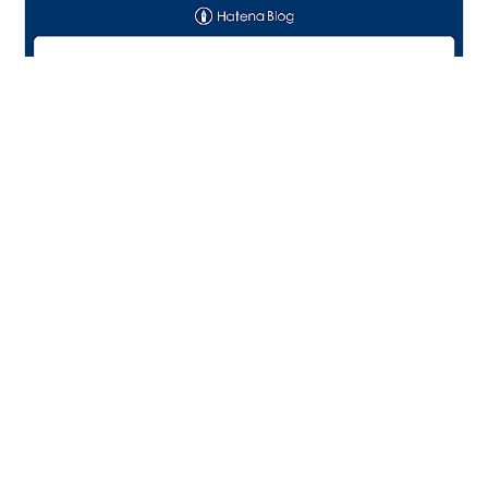
文学作品の独自性はどこに現れるか？ 文学作品が今まで
にないものを持っていると、読者をひきつけることが可
能になる。 ↓ では、今までにない、独自性はいかにして
可能か？ これについて、今日4/22のＮＨＫラジオふんわ
りにて、 赤ペン瀧川さん登場!「大型連休直前!オススメ
映画」 9時台 - ふんわり - NHK 28分30秒ごろ 赤ペン瀬
#
ふんわり NHKラジオ第一
#
赤ペン瀬川
#
映画
川氏が、侍タイムスリッパ―という映画について、 タイ
#
文体
#
小林秀雄
#
国語教育
#
文学作品
#
独自性
ムスリップという手あかのついたテーマで新しい物語・
シーンを作った点を評価。 （聞き逃し配信は来週火曜日