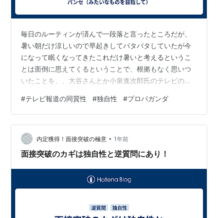
毎日のルーティンが済んで一段落と言ったところだが、
暑い朝だけ涼しいので早起きしてバタバタしていたが今
になって眠くなってきたこれだけ暑いと考えるというこ
とは面倒に思えてくるということで、根拠もなく思いつ
いたことを、、大谷さんとか小泉進次郎氏のテレビの扱
いが異様に多くて違和感を覚えたことがあったがこの全
#
テレビ報道の同質性
#
独自性
#
プロパガンダ
局同様な報道は（特に小泉進次郎氏の方）何処かから
（自民党）からの圧力とか働きかけがあってと思ってい
たが、実はそうではないかもしれないとも思ったそれ
•
は、他の局がやっていることを自分たちはやっていな
内定獲得！面接突破の極意
1年前
い！ということへの恐れのせいではないだろうかという
面接突破のカギは独自性と逆質問にあり！
ことテレビ局は自分たちの独自の判断でいろいろ報道内
容を決…