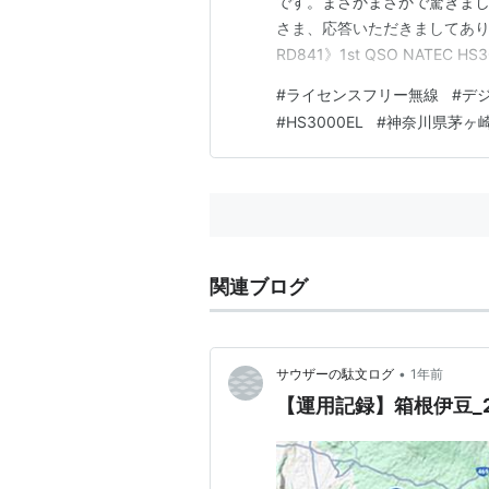
です。まさかまさかで驚きまし
さま、応答いただきましてあり
RD841》1st QSO NATEC 
時：2025/7/5 15時ころ
#
ライセンスフリー無線
#
デ
県茅ヶ崎市 常置場所 当局機材：AL
#
HS3000EL
#
神奈川県茅ヶ
関連ブログ
•
サウザーの駄文ログ
1年前
【運用記録】箱根伊豆_20