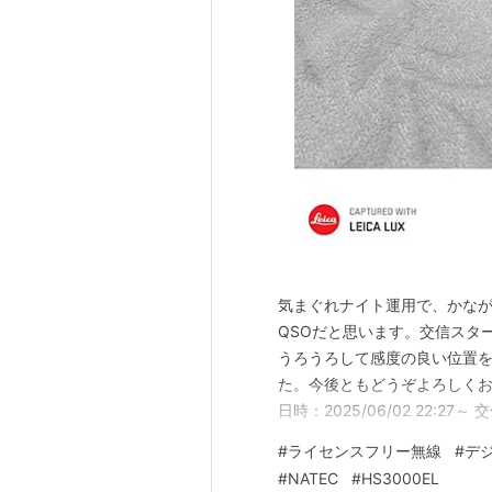
気まぐれナイト運用で、かなが
QSOだと思います。交信スタ
うろうろして感度の良い位置
た。今後ともどうぞよろしくお願い
日時：2025/06/02 22:
奈川県茅ヶ崎市 常置場所 当局運用機
#
ライセンスフリー無線
#
デ
交信レポート：M5/56
#
NATEC
#
HS3000EL