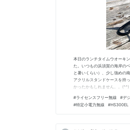
本日のランチタイムウオーキン
た。いつもの浜須賀の海岸の
と暑いくらい）、少し強めの南
アクリルスタンドケースを持
かったかもしれません。。(^^
リット） Zello運用記録《ロール
#
ライセンスフリー無線
#
デ
メリット） LCR運用記録（ノーメ
#
特定小電力無線
#
HS300EL
神奈…