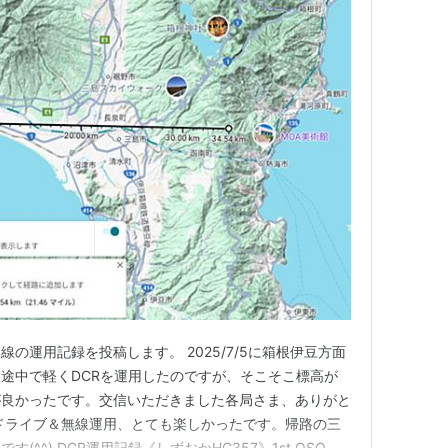
の運用記録を投稿します。 2025/7/5に箱根伊豆方面
途中で軽くDCRを運用したのですが、そこそこ標高が
が良かったです。交信いただきました各局さま、ありがと
ドライブ＆無線運用、とても楽しかったです。帰路の三
^^) DCR運用記録《しずおかHC357》1st QSO