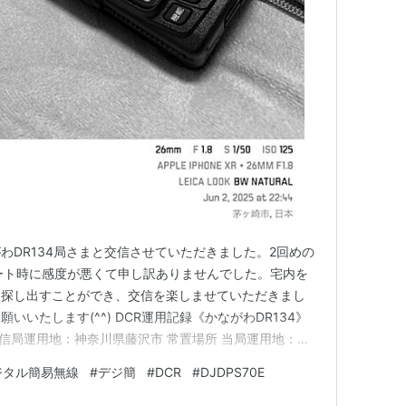
わDR134局さまと交信させていただきました。2回めの
ート時に感度が悪くて申し訳ありませんでした。宅内を
を探し出すことができ、交信を楽しませていただきまし
いたします(^^) DCR運用記録《かながわDR134》
27～ 交信局運用地：神奈川県藤沢市 常置場所 当局運用地：神
材：ALINCO DJ-DPS70E＋NATEC HS3000EL
ジタル簡易無線
#
デジ簡
#
DCR
#
DJDPS70E