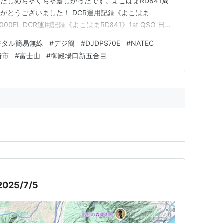
たしめちゃくちゃ嬉しかったです。よこはまRD841局
がとうございました！ DCR運用記録《よこはま
HS3000EL DCR運用記録《よこはまRD841》1st QSO 日
 交信局運用地：富士山 御殿場口 新五合目 当局運用地：神奈川
ジタル簡易無線
#
デジ簡
#
DJDPS70E
#
NATEC
INCO DJ-DPS70E＋NATEC HS3…
崎市
#
富士山
#
御殿場口新五合目
25/7/5