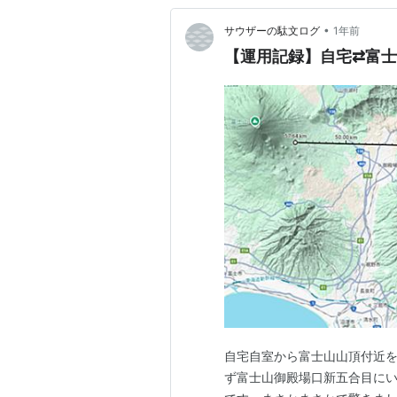
•
サウザーの駄文ログ
1年前
【運用記録】自宅⇄富士山
自宅自室から富士山山頂付近
ず富士山御殿場口新五合目にい