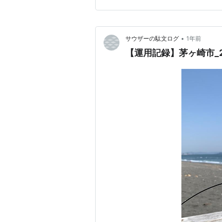
•
サウザーの駄文ログ
1年前
【運用記録】茅ヶ崎市_20