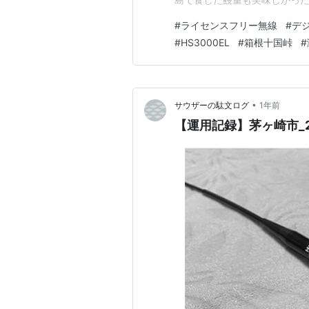
DCR運用記録《よこはまGT99
#
ライセンスフリー無線
#
デ
かHC357》1st QSO 日時：2
#
HS3000EL
#
箱根十国峠
#
•
サウザーの駄文ログ
1年前
【運用記録】茅ヶ崎市_20