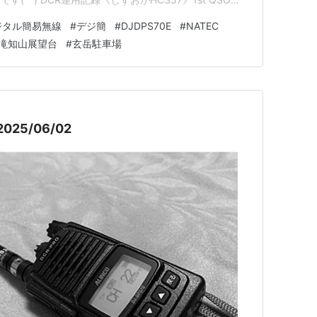
9》 DCR運用記録《ちば4126》 DCR運用記録《しずお
ジタル簡易無線
#
デジ簡
#
DJDPS70E
#
NATEC
025/7/5 10:00～ 交信局運用地：静岡県富士市…
滝知山展望台
#
玄岳駐車場
25/06/02