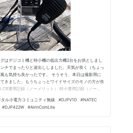
グはデジコミ機と特小機の低出力機2台をお供としまし
ベンチでまったりと波出ししました。天気が良く（ちょっ
風も気持ち良かったです。 そうそう、本日は撮影用に
ってきました。もうちょっとワイドサイズのモノの方が良
) LCR運用記録（ノーメリット） 特小運用記録（ノーメ
コールチェックイン》 Air-InCom.Lite運用記録（ノー
ジタル小電力コミュニティ無線
#
DJPV1D
#
NATEC
リット） 日時：2025/04/09 12:30～ 当局運用地：
#
DJP422W
#
AirInComLite