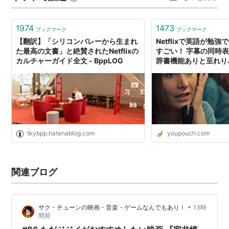
1974
1473
ブックマーク
ブックマーク
【翻訳】「シリコンバレーから生まれ
Netflixで英語が勉強
た最高の文書」と絶賛されたNetflixの
すごい！ 字幕の同時
カルチャーガイド全文 - BppLOG
辞書機能ありと至れり
tkybpp.hatenablog.com
youpouch.com
関連ブログ
•
サク・チューンの映画・音楽・ゲームなんでもあり！
13時
間前