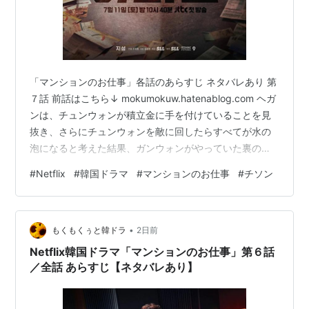
「マンションのお仕事」各話のあらすじ ネタバレあり 第
７話 前話はこちら↓ mokumokuw.hatenablog.com ヘガ
ンは、チュンウォンが積立金に手を付けていることを見
抜き、さらにチュンウォンを敵に回したらすべてが水の
泡になると考えた結果、ガンウォンがやっていた裏の仕
事”積立金の金庫番”を引き継ぐことを申し出た。金庫番の
#
Netflix
#
韓国ドラマ
#
マンションのお仕事
#
チソン
仕事はただ一つ。積立金を狙う虫けらから「私の金を守
ること」。ヘガンが適任かどうか判断するため、チュン
ウォンはとりあえず”金庫番”をやらせてみることにした。
•
話をまとめテサン建設を出たヘガンは、「見てろ、鍵を
もくもくぅと韓ドラ
2日前
奪い取ってみせる」と決意を新たにする。ハリは、ギョ
Netflix韓国ドラマ「マンションのお仕事」第６話
ンブクと一緒…
／全話 あらすじ【ネタバレあり】