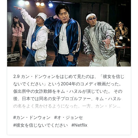
2.9 カン・ドンウォンをはじめて見たのは、「彼女を信じ
ないでください」という2004年のコメディ映画だった。
仮出所中の女詐欺師をキム・ハヌルが演じていた。 その
後、日本では同名の女子プロゴルファー、キム・ハヌル
の名をよく見かけるようになった。一方、カン・ドンウ
ォンはあの頃から現在まで、ほとんど途切れることなく
#
カン・ドンウォン
#
オ・ジョンセ
第一線にいる。 2000年代は、韓国映画がめきめき台頭し
#
彼女を信じないでください
#
Netflix
てきた時期だった。イ・チャンドン、ポン・ジュノ、パ
ク・チャヌク、キム・ギドク、キム・ジウン、ナ・ホン