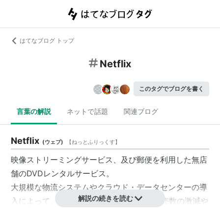
はてなブログ トップ
Netflix
このタグでブログを書く
言葉の解説
ネットで話題
関連ブログ
Netflix
(
ウェブ
)
【
ねっとふりっくす
】
映像ストリーミングサービス、及び郵便を利用した無店
舗のDVDレンタルサービス。
大規模な物流システムやクラウド・データセンターの導
解説の続きを読む
入によって、近年急成長を遂げ、DVDの販売数の激減や
映画興行への影響が問題視されるようになった。