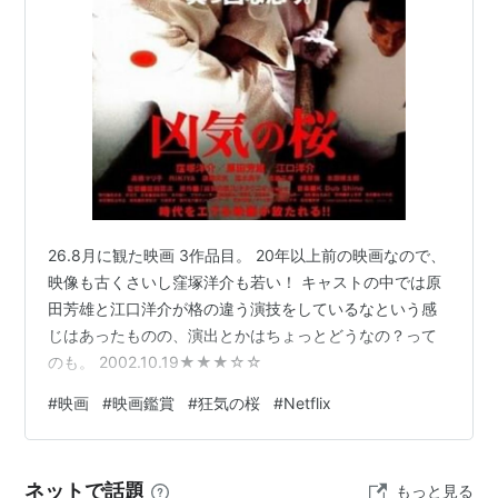
26.8月に観た映画 3作品目。 20年以上前の映画なので、
映像も古くさいし窪塚洋介も若い！ キャストの中では原
田芳雄と江口洋介が格の違う演技をしているなという感
じはあったものの、演出とかはちょっとどうなの？って
のも。 2002.10.19★★★☆☆
#
映画
#
映画鑑賞
#
狂気の桜
#
Netflix
ネットで話題
もっと見る