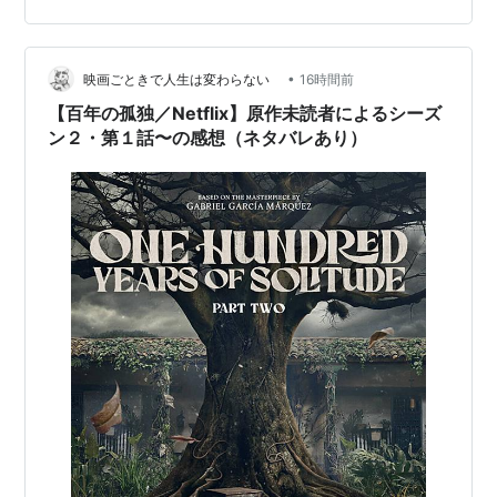
ーを大事にするという事』 そんな『ただジジイがおすす
めしたい映画』をご紹介！ ではおつきあいください！
•
『１.映画のタイトル』 ・映画タイトル 室井慎次 敗れざ
映画ごときで人生は変わらない
16時間前
る者 ・概要 踊る大捜査線の『眉間の皺』といえばこの
【百年の孤独／Netflix】原作未読者によるシーズ
人、室井慎次。 その男…
ン２・第１話〜の感想（ネタバレあり）