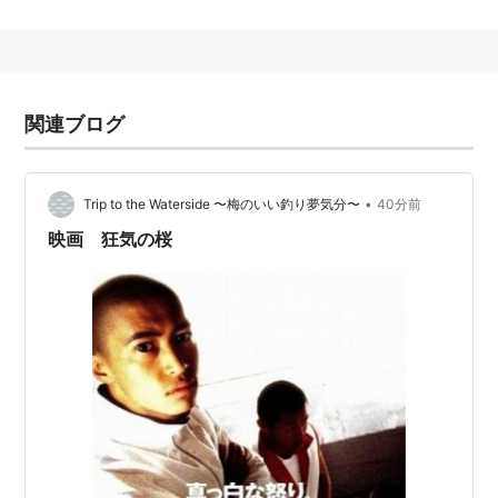
「最新作のネット配信の開始をDVDの発売から28日
後」とする契約をハリウッドと締結して低価格を実現し
た。
関連ブログ
デバイスサポート
パソコンやスマートフォンの他、テレビやゲーム機など
でも利用できる。
•
Trip to the Waterside 〜梅のいい釣り夢気分〜
40分前
映画 狂気の桜