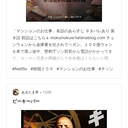
「マンションのお仕事」各話のあらすじ ネタバレあり 第
８話 前話はこちら↓ mokumokuw.hatenablog.com チュ
ンウォンから金庫番を任されてヘガン。１００億ウォン
を車で運ぶ途中、警察庁ソン部長から電話がかかってき
て、ヨンマン兄貴が膵臓がんで余命幾ばくもないと聞か
される。「塀の中で死なせたくなければ１００億を急
#
Netflix
#
韓国ドラマ
#
マンションのお仕事
#
チソン
げ！」と言うソン部長。動揺するヘガンは、ヨンマンを
助けるため、今車に積んでいる１００億ウォンを持っ
て、ソン部長の元へと車を走らせた。しかし、途中で家
•
族のことを思い出し、葛藤の末に思い止まった。１００
あるたま草
1日前
億を持ってこなかったヘガンに、ソン部長は激怒し殴り
ビーキーパー
つける。ヘガンは「お望み…