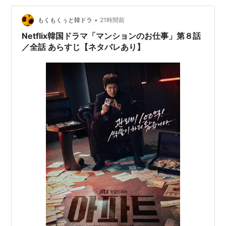
ジン……。 重い韓国映画に魅了されたが、韓国映画の底
力を感じたのは、そうした作品とは対照的なコメディや
•
もくもくぅと韓ドラ
21時間前
娯楽映画まで充実していたからで…
Netflix韓国ドラマ「マンションのお仕事」第８話
／全話 あらすじ【ネタバレあり】