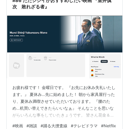
#86 ただジジイがおすすめしたい映画 『室井慎
次 敗れざる者』
お疲れ様です！ 金曜日です。 『お先にお休み失礼いたし
ます。』 夏休み…先に始めました！ 朝から家具屋行った
り、夏休み満喫させていただいております。 『腰のた
め…机買い替えできたらいいなぁ』 そんなことを思いな
がらいろんな事をしていたきょうです。 皆さん花金＆夏
休みほぼ開始の今日！いかがお過ごしでしょうか。 ズル
#
映画
#
雑談
#
踊る大捜査線
#
テレビドラマ
#
Netflix
休みしたジジイの話から、今日の映画は！ 『キャラクタ