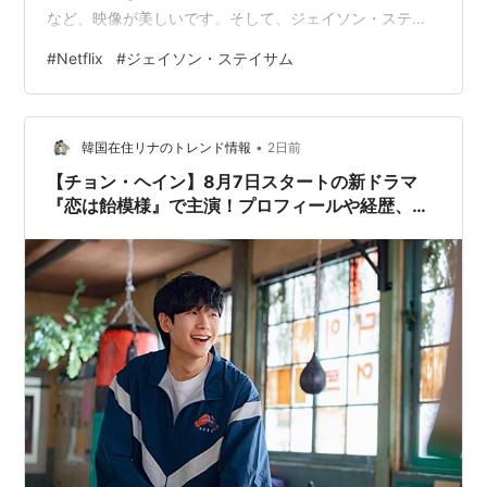
など、映像が美しいです。そして、ジェイソン・ステイ
サムがとてもかっこよかったです。最強の元工作員とい
#
Netflix
#
ジェイソン・ステイサム
う設定もまたかっこいいですよね。 建物への侵入方法な
るほど悪役は典型的なバカ息子才能の生かし方を間違え
たジェイソン・ステイサムに撃たれる視点ありバカ息子
•
の母はまともだったのか？被害者娘のFBI捜査官が濃いけ
韓国在住リナのトレンド情報
2日前
どいい味出してるとにかくジェイソン・ステイサムがか
【チョン・ヘイン】8月7日スタートの新ドラマ
っこいい klockworx-v…
『恋は飴模様』で主演！プロフィールや経歴、韓
国現地のリアルな反応まで徹底解説！