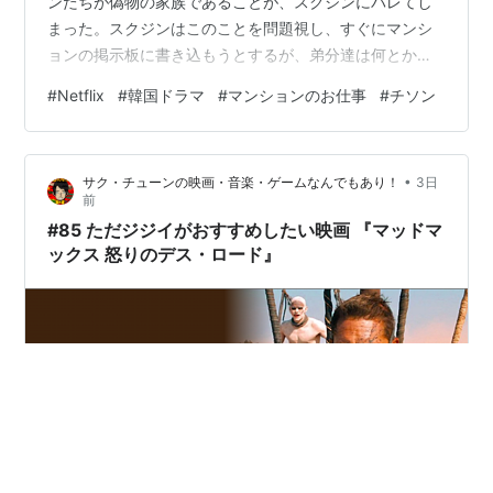
ンたちが偽物の家族であることが、スクジンにバレてし
まった。スクジンはこのことを問題視し、すぐにマンシ
ョンの掲示板に書き込もうとするが、弟分達は何とかし
てそれを阻止。ハジョンは、管理事務所長から退職を引
#
Netflix
#
韓国ドラマ
#
マンションのお仕事
#
チソン
き止められてうんざり。ハリは、ギョンブクに「ママ」
と呼ばれていたことについて、「顧客の子供を預かった
だけ」と、ハジョンに苦し紛れの言い訳。せっかく弁護
•
サク・チューンの映画・音楽・ゲームなんでもあり！
3日
士になったのに雑用をやらされているのかと心苦しく思
前
うハジョン。ヘガンは、スクジンが偽家族のことを他に
#85 ただジジイがおすすめしたい映画 『マッドマ
バラさないよう、あの…
ックス 怒りのデス・ロード』