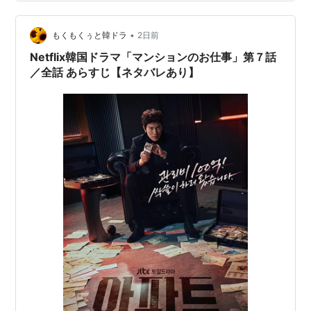
つ観たのかも忘れている作品もあるけれど、せっかくな
ので観た作品を順番ずつ簡単にまとめておきたいと思
う。 １．フランケンシュタイン（洋画） わたしは、映画
•
もくもくぅと韓ドラ
2日前
「パンズ・ラビリンス」が大好きだ。 …
Netflix韓国ドラマ「マンションのお仕事」第７話
／全話 あらすじ【ネタバレあり】