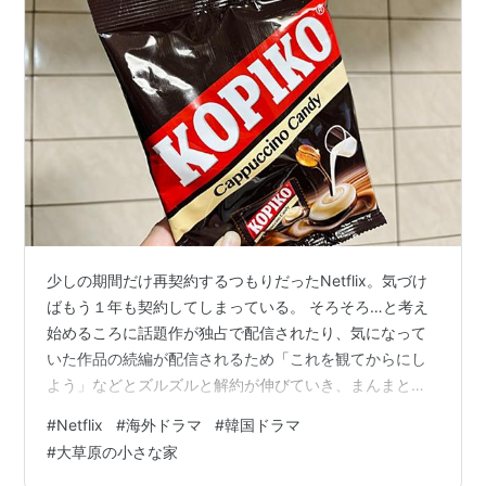
少しの期間だけ再契約するつもりだったNetflix。気づけ
ばもう１年も契約してしまっている。 そろそろ…と考え
始めるころに話題作が独占で配信されたり、気になって
いた作品の続編が配信されるため「これを観てからにし
よう」などとズルズルと解約が伸びていき、まんまと罠
にかかっている状態だ。全く観ないなら思い残すことな
#
Netflix
#
海外ドラマ
#
韓国ドラマ
く解約できるけれど、結局のところ家族全員がわりと観
#
大草原の小さな家
ているからスパッと切れない。 というわけで、もはやい