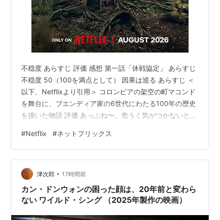
不穏度 あらすじ 評価 感想 第一話「休戦協定」 あらすじ
不穏度 50（100を満点として） 因果は巡る あらすじ ＜
以下、Netflixより引用＞ コロンビアの架空の町マコンド
を舞台に、ブエンディア家の6世代にわたる100年の歴史
を描いた物語 評価 あっぶね〜。危うく気がつかないとこ
ろでした、ネットフリックスで「百年の孤独シーズン
#
Netflix
#
ネットフリックス
２」が始まっていましたよ。もうちっと宣伝してく
れ！！ まだ途中ですが今のところ前作同様面白いです！
映像の美しさも前作のまま。 何度も書いていますが、ネ
•
ットフリックスは「面白そうなドラマ・映画の配信がは
津次郎
17時間前
じまった時に１ヶ月だけ契約する」という貧乏人メソッ
カン・ドンウォンの困った顔は、20年前と変わら
ドで契約してい…
ない ワイルド・シング （2025年製作の映画）