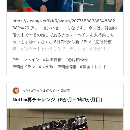
https://x.com/NetflixKR/status/20775588386648682
88?s=20 アンニョンハセヨ！りなです。 今回は、韓国俳
優の中で一番の推しであるチョン・ヘインを大特集しち
ゃいます😆✨ いよいよ8月7日から新ドラマ『恋は飴模
様』がスタートということで、テンションが上がりまく
りですが…！ 今回は彼のプロフィールやこれまでの輝か
#
チョンへイン
#
韓国俳優
#
恋は飴模様
しい経歴、そして韓国現地のリアルな反応まで、たっぷ
#
韓国ドラマ
#
Netflix
#
韓国情報
#
韓国トレンド
りとお届けしていきますね💕 1、プロフィール
https://www.fncent.com/JHI/b/introduce/52949 名前：
チョン・ヘイン / 정해인 生年月日：1988年…
•
わたしのあたまのなか
2日前
Netflix再チャレンジ（6か月～1年1か月目）