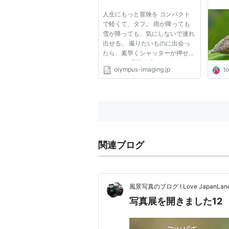
人生にもっと冒険を コンパクト
で軽くて、タフ。 雨が降っても
雪が降っても、気にしないで連れ
出せる。 撮りたいものに出会っ
たら、素早くシャッターが押せ
る。 その瞬間に感じたものがそ
olympus-imaging.jp
t
こに写っている。 世界を思い通
りに表現する喜びをみんなのもの
に。 わくわくするような体験
を、自分の足で追い求めたい人
へ。 その...
関連ブログ
風景写真のブログ I Love JapanLan
写真展を開きました12