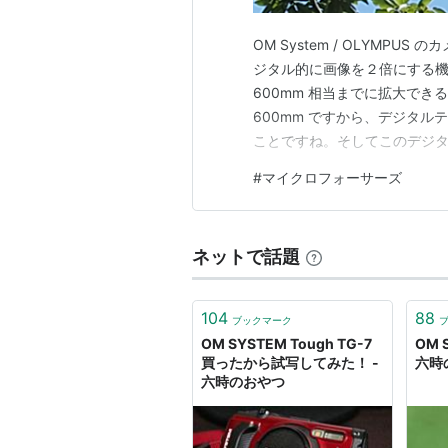
OM System / OLYMP
ジタル的に画像を２倍にする機
600mm 相当までに拡大できると
600mm ですから、デジタルテ
ことですね。そしてこのデジ
くなった画素を補間していると言
#
マイクロフォーサーズ
み適用になり、Raw 撮影では
ネットで話題
104
88
ブックマーク
OM SYSTEM Tough TG-7
OM 
買ったから試写してみた！ -
六時
六時のおやつ