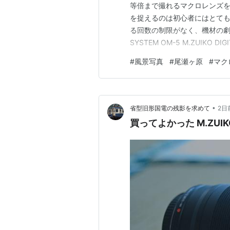
等倍まで撮れるマクロレンズ
を捉えるのは初心者にはとて
る回数の制限がなく、機材の劇
SYSTEM OM-5 M.ZUIKO DI
新戸 ●春うららのお天気に誘
#
風景写真
#
尾瀬ヶ原
#
マク
入る前の田に植わった菜花に
ズアップ…
•
省型旧形国電の残影を求めて
2日
買ってよかった M.ZUIKO DI