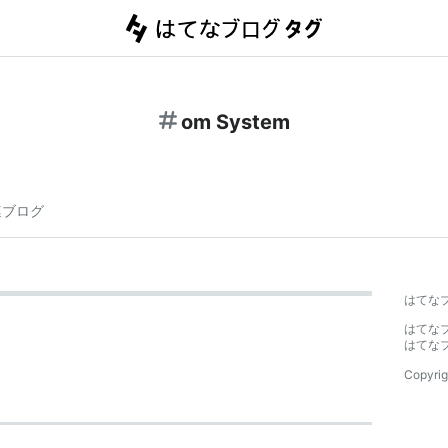
om System
連ブログ
はてな
はてな
はてな
Copyrig