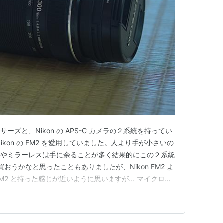
ズと、Nikon の APS-C カメラの２系統を持ってい
kon の FM2 を愛用していました。人より手が小さいの
眼やミラーレスは手に余ることが多く結果的にこの２系統
 を買おうかなと思ったこともありましたが、Nikon FM2 よ
FM2 と持った感じが近いように思いますが... マイクロフ
がっていないので、将来的にどうなのかちょっと心配して
代は、一度カメラやレンズを買ったら一生モノ、と…