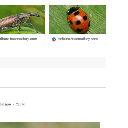
oriburo.hatenadiary.com
toriburo.hatenadiary.com
•
dscape
2日前