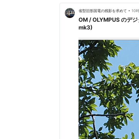
•
省型旧形国電の残影を求めて
10
OM / OLYMPUS の
mk3)