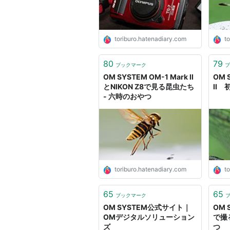
toriburo.hatenadiary.com
t
80
79
ブックマーク
ブ
OM SYSTEM OM-1 Mark II
OM 
とNIKON Z8で見る昆虫たち
II 
- 六時のおやつ
toriburo.hatenadiary.com
t
65
65
ブックマーク
OM SYSTEM公式サイト｜
OM S
OMデジタルソリューション
で撮
ズ
つ