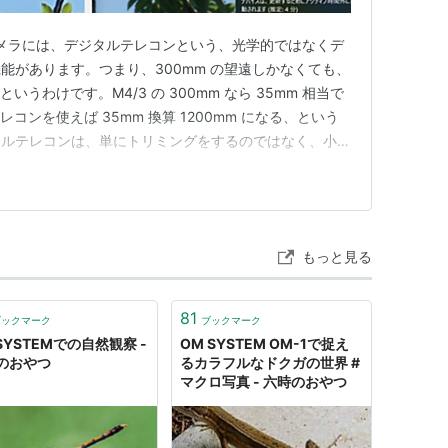
US のカメラには、デジタルテレコンという、光学的ではなくデ
能があります。つまり、300mm の望遠しかなくても、
いうわけです。M4/3 の 300mm なら 35mm 相当で
レコンを使えば 35mm 換算 1200mm になる、という
タルテレコンは、単にトリミングをするのではなく、小さ
われています。 ただ、これはカメラ内現像の jpeg の
意味がありません。とはいえ、Raw 撮影…
もっと見る
81
ブックマーク
ブックマーク
SYSTEMでの自然観察 -
OM SYSTEM OM-1で捉え
のおやつ
るカラフルなドクガの世界 #
マクロ写真 - 六時のおやつ