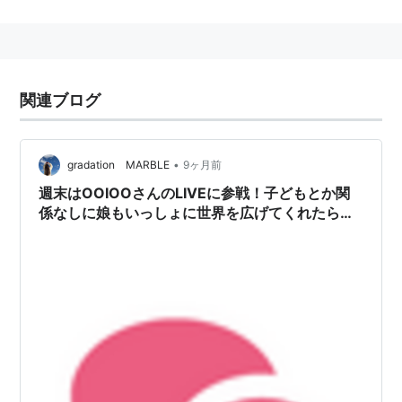
を務めるといった活躍から、企画モノ的雰囲気はもはや
微塵もない。ハード・コア？ニュー・ウェーヴ？プログ
レ？もうこうなったら何でもあり！ とばかりに繰り広
げられるサウンドは、トランシーでスペイシー、そして
関連ブログ
荘厳極まりないものに仕上がっている。
OOIOO
のディスコグラフィー
•
gradation MARBLE
9ヶ月前
週末はOOIOOさんのLIVEに参戦！子どもとか関
SHOCKCITY SHOCKERS VOL.2（2001年8月8日）
係なしに娘もいっしょに世界を広げてくれたら…
CD
Fether Float（2000年9月20日）アナログ(アルバム)
gold & green（2000年9月6日）CD
Feather Float（1999年3月3日）CD
∞8∞（1997年4月9日）CD