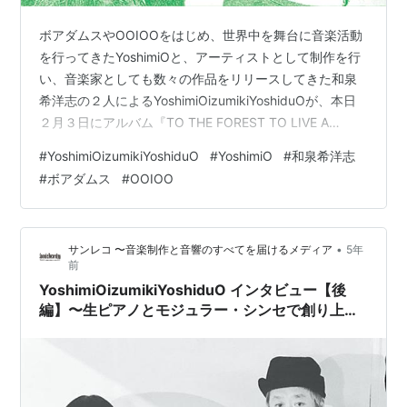
ボアダムスやOOIOOをはじめ、世界中を舞台に音楽活動
を行ってきたYoshimiOと、アーティストとして制作を行
い、音楽家としても数々の作品をリリースしてきた和泉
希洋志の２人によるYoshimiOizumikiYoshiduOが、本日
２月３日にアルバム『TO THE FOREST TO LIVE A
TRUER LIFE』をリリース。YoshimiOの声とピアノの即興
#
YoshimiOizumikiYoshiduO
#
YoshimiO
#
和泉希洋志
演奏を録音した素材を、和泉がモジュラー・シンセで編
#
ボアダムス
#
OOIOO
集／加工した作品は、生音と電子音が奇麗に共存し、こ
れまでに体験したことが無いような美しい音響世界を作
り上げている。前編ではデュオ結成のきっかけや、アル
•
サンレコ 〜音楽制作と音響のすべてを届けるメディア
5年
バムのレコーディングなどについ…
前
YoshimiOizumikiYoshiduO インタビュー【後
編】〜生ピアノとモジュラー・シンセで創り上げ
た美しき音響世界