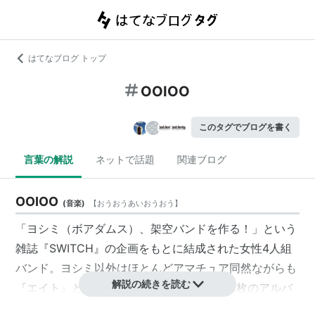
はてなブログ トップ
OOIOO
このタグでブログを書く
言葉の解説
ネットで話題
関連ブログ
OOIOO
(
音楽
)
【
おうおうあいおうおう
】
「ヨシミ（
ボアダムス
）、架空バンドを作る！」という
雑誌『
SWITCH
』の企画をもとに結成された女性4人組
バンド。ヨシミ以外はほとんどアマチュア同然ながらも
解説の続きを読む
『エイト』と『フェザーフロート』という2枚のアルバ
ムを発表。さらにソニック・ユースのフロント・アクト