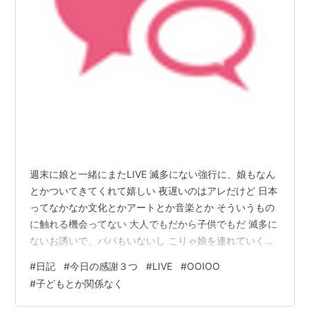
週末に娘と一緒にまたLIVE 滅多にない強行に、娘もなん
とかついてきてくれて嬉しい 夜遅いのはアレだけど 日本
ってなかなか文化とかアートとか音楽とか そういうもの
に触れる機会ってない 大人でもだから子供でもだ 滅多に
ないお誘いで、パパもいないし こりゃ娘を連れていくし
かないと 一緒に行ったLIVE OOIOOさん……！ 女性4人組
#
日記
#
今日の感謝３つ
#
LIVE
#
OOIOO
のバンドで めちゃくちゃにかっこよかった 娘と一緒にく
#
子どもとか関係なく
っついて、ユラユラずっとしてて とにかくかっこよかっ
た……(T＿T) 世の中決まりきったメロディとか 恋だの愛