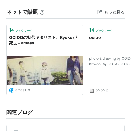
だのばっかりの歌詞とか 型にはまったもの、こういうも
ネットで話題
もっと見る
のがいい 売れる みたいなものばかりで、本当の意味で…
14
14
ブックマーク
ブックマーク
OOIOOの初代ギタリスト、Kyokoが
ooioo
死去 - amass
photo & drawing by OO
artwork by QOTAROO N
amass.jp
ooioo.jp
関連ブログ