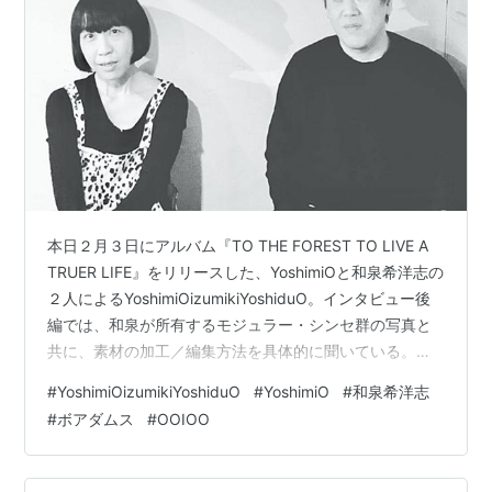
本日２月３日にアルバム『TO THE FOREST TO LIVE A
TRUER LIFE』をリリースした、YoshimiOと和泉希洋志の
２人によるYoshimiOizumikiYoshiduO。インタビュー後
編では、和泉が所有するモジュラー・シンセ群の写真と
共に、素材の加工／編集方法を具体的に聞いている。後
半には、ハプニングすら音楽の一部というライブの取り
#
YoshimiOizumikiYoshiduO
#
YoshimiO
#
和泉希洋志
組みについても語ってもらった。 Text：Satoshi Torii イ
#
ボアダムス
#
OOIOO
ンタビュー前編はこちら： 核となる機材は
Panharmonium ー素材の編集はどのように行っていった
のですか？ 和泉 PRESONUS Studio Oneを立ち上…