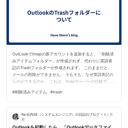
OutLookでImapの新アカウントを追加すると、「削除済
みアイテムフォルダー」が作成されず、代わりに英語表
記のTrashフォルダーが作成されます。 このままだと、
メールの削除ができません。 そもそも、なぜ英語表記の
ものができるのか。 これは、Imapサーバーの仕様で、
OutLook側では変更できません。 今回追加したアカウン
#
削除済みアイテム
#
trash
トはXserverのもので、英語表記固定です。 従って、削
除済みアイテムをどのフォルダーに入れるかを紐づける
設定を行わないと、メール削除はできません。 アカウン
•
Re:社内SE（システムエンジニア）の日記のブログ
4ヶ月
トの詳細設定を見ると、紐づける設定画面があります。
前
どうしても、日本語表記の「削除済みアイテム」フォル
Outlookを起動したら、「Outlookデータファイ