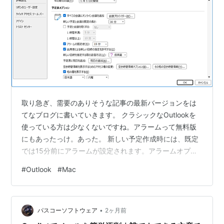
取り急ぎ、需要のありそうな記事の最新バージョンをは
てなブログに書いていきます。 クラシックなOutlookを
使っている方は少なくないですね。アラームって無料版
にもあったっけ。あった。 新しい予定作成時には、既定
では15分前にアラームが設定されます。アラームオプシ
ョンは、なし、0分、5分、15分、30分、1時間、2時間、
#
Outlook
#
Mac
3時間、4時間、5時間、6時間、7時間、8時間、9時間、
10時間、11時間、0.5日、18時間、1日、2日、3日、4
日、1週、2週のうちのいずれかを選択できます。 すべて
•
のイベント作成時に15分前じゃなくて、必要なイベント
パスコーソフトウェア
2ヶ月前
のみアラーム設定して、習慣になっていることはアラー