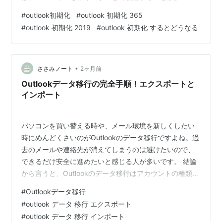
す。この記事では、初期化の意味から安全な手順までわ
#
outlook初期化
#
outlook 初期化 365
かりやすくまとめます。 outlook初期化するとどうなる？
#
outlook 初期化 2019
#
outlook 初期化 するとどうなる
消える可能性がある設定とデータ サーバー同期で戻せる
メールデータ 事前バックアップが必要なPOPとPSTファ
イル outlook初期化前に起動しない原因を確かめる方法
outlook.exe /safeでのセーフモード起動…
•
ささみノート
2ヶ月前
Outlookデータ移行の完全手順！エクスポートと
インポート
パソコンを買い替える時や、メール環境を新しくしたい
時にめんどくさいのがOutlookのデータ移行ですよね。過
去のメールや連絡先が消えてしまうのは避けたいので、
できるだけ安全に進めたいと感じる人が多いです。 結論
から言うと、Outlookのデータ移行はアカウントの種類と
移したい内容を整理すれば、むずかしくありません。 こ
#
Outlookデータ移行
の記事では、Outlookのデータ移行をわかりやすくまと
#
outlook データ 移行 エクスポート
め、手順や注意点をくわしく説明します。 パソコン買い
#
outlook データ 移行 インポート
替え時のOutlookデータ移行のやり方とは？ 旧PCでの