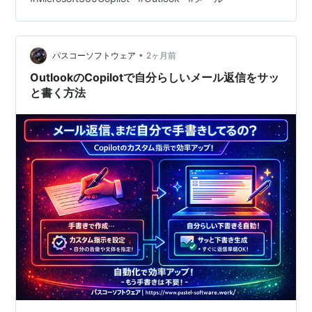
利になりました。 1.Copilotでメール添削できるって知っ
ていますか？ 2.Copilotでメールをチェック・改善するメ
リット 3.Copilotでメールを上手に改善するコツ 4.まとめ
•
｜Copilotでメールチェックを習慣に よくある質問
パスコーソフトウェア
2ヶ月前
（FAQ） Q1：Copil…
OutlookのCopilotで自分らしいメール返信をサッ
と書く方法