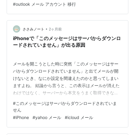
#
outlook メール アカウント 移行
Outlookデータ移行エクスポート手順 新PCでのOutlook
データ移行インポート手順 USBやOneDriv…
•
ささみノート
2ヶ月前
iPhoneで「このメッセージはサーバからダウンロ
ードされていません」が出る原因
メールを開こうとした時に突然「このメッセージはサー
バからダウンロードされていません」と出てメールが開
けないとき、なにか設定を間違えたのかと思ってしまい
ますよね。 結論から言うと、この表示はメールが消えた
わけではなく、サーバーから本文をうまく取得できなか
っただけのケースがほとんどです。この記事では原因と
#
このメッセージはサーバからダウンロードされていま
対処法をわかりやすくまとめます。 このメッセージはサ
せん
ーバからダウンロードされていませんの原因 通信環境の
#
iPhone
#
yahoo メール
#
icloud メール
不安定による受信失敗 メールアプリの一時的な不具合
IMAPサーバーとの同期エラー サーバーからダウンロード