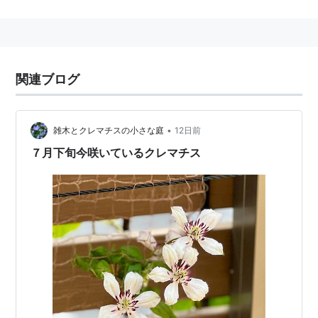
あらゆる情報を統合管理。
インターネットメール、企業内電子メール、スケ
ジュール、アドレス帳、仕事の管理、Web サイト
関連ブログ
へのアクセスなどを、1 つのウィンドウで効率的
に管理できる Microsoft Outlook は、IT 時代にお
ける情報管理ソフトウェアの決定版です.....と云う
•
雑木とクレマチスの小さな庭
12日前
ほどではありませんが、そこそこは使えるようで
７月下旬今咲いているクレマチス
す。