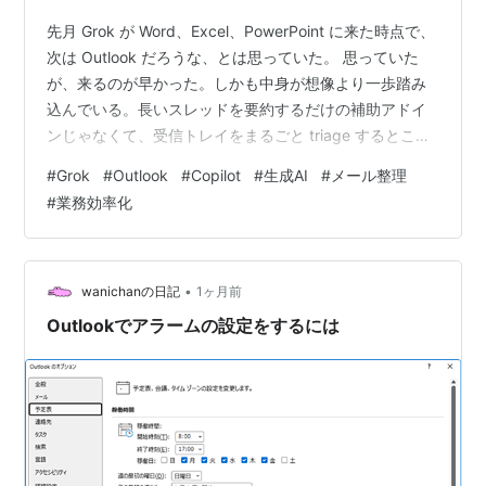
先月 Grok が Word、Excel、PowerPoint に来た時点で、
次は Outlook だろうな、とは思っていた。 思っていた
が、来るのが早かった。しかも中身が想像より一歩踏み
込んでいる。長いスレッドを要約するだけの補助アドイ
ンじゃなくて、受信トレイをまるごと triage するところ
まで面倒を見に来た。Grok を通じて「今日中に返さない
#
Grok
#
Outlook
#
Copilot
#
生成AI
#
メール整理
といけないメールだけ残して、あとは掃除しておいて」
#
業務効率化
を実行させる、という設計。5月に Google Daily Brief を
取り上げたときに「朝のメール整理」という新しいレイ
ヤーが立ち上がる、と書いたけれど、そこに xAI が
Outlook の…
•
wanichanの日記
1ヶ月前
Outlookでアラームの設定をするには