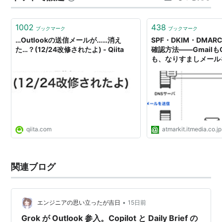
YouTubeで勉強しています 今までも今も 仕事用の自…
1002
438
ブックマーク
ブックマーク
…Outlookの送信メールが……消え
SPF・DKIM・DMA
た…？(12/24改修されたよ) - Qiita
確認方法――GmailもOu
も、なりすましメール
「DMARC必須」
qiita.com
atmarkit.itmedia.co.jp
関連ブログ
•
エンジニアの思い立ったが吉日
15日前
Grok が Outlook 参入。Copilot と Daily Brief の