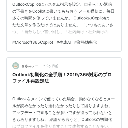
OutlookCopilotにカスタム指示を設定、自分らしい返信
の下書きをCopilotに書いてもらおう メール返信に、毎日
多くの時間を使っていませんか。 OutlookのCopilotは、
ただ文章を作るだけではありません。 「いつものあいさ
つ」「自分らしい言い回し」「社内向け・社外向けの書
き分け」などを覚えさせることで、返信の下書きをぐっ
#
Microsoft365Copilot
#
生成AI
#
業務効率化
と自分仕様に近づけられます。 カスタム指示という設定
を書くだけで効率的に書くことができます。 この記事で
は、Copilotに自分らしさのあるメールの書き方を覚えて
•
もらい、メール返信を早く、わかりやすく、迷わず進め
ささみノート
2ヶ月前
る方法を初心者の方にもわかりやすく紹介します。…
Outlook初期化の全手順！2019/365対応のプロ
ファイル再設定法
Outlookをメインで使っていた場合、動かなくなるとメー
ルが読めなかったり送れなかったりして困りますよね。
アップデートで直ることが多いですが待ってられないと
きもありますしね。 結論から言うと、Outlookの初期化
はプロファイルを作り直すことで改善することが多いで