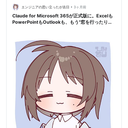
されていませんiPhoneでの主な原因は？ 機内モードや
•
エンジニアの思い立ったが吉日
3ヶ月前
Wi-Fiの接続中断 デバイス…
Claude for Microsoft 365が正式版に。Excelも
PowerPointもOutlookも、もう"窓を行ったり来
たり"しなくていい