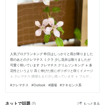
人気ブログランキング 昨日はしっかりと雨が降りました
雨のあとのクレマチス ミクラ 少し花弁は散りましたが
可愛く咲いています クレマチス クリムソンキング ↓ 多
花性というより 高く伸びた枝にポツポツと咲くイメージ
↓ クレマチス 踊場もまだ少し残っています ↓ フルディ
ーンは全て散りました あと楽しみなのは クレマチス キ
#
クレマチス
#
Outlook
#
踊場
#
テキセンス系
ャップリン つぼ型のつぼみにやっと色がつきました 今日
も午後から雨の予報で 朝から曇り空です いつもの朝より
幾分涼しい感じです あっという間に７月も終わりそうで
ネットで話題
もっと見る
す 月日が経つのが早い 今月はOutlookの使い方を