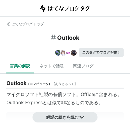
はてなブログ トップ
Outlook
このタグでブログを書く
言葉の解説
ネットで話題
関連ブログ
Outlook
(
コンピュータ
)
【
あうとるっく
】
マイクロソフト社製の有償ソフト。Officeに含まれる。
Outlook Expressとは似て非なるものである。
解説の続きを読む
概要