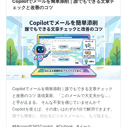
Copilotでメールを簡単添削｜誰でもできる文章チ
ムなしで…
ェックと改善のコツ
Copilotでメールを簡単添削｜誰でもできる文章チェック
と改善のコツ 送信直前、「このメールで大丈夫かな…」
と手が止まる。 そんな不安を感じていませんか？
Copilotを使えば、その迷いはわずか1分で解消できます。
誰でも簡単に、伝わるビジネスメールへ。 もう悩まな
い、新しいメールの書き方をご紹介。Copilotは本当に便
#
Microsoft365Copilot
#
Outlook
#
メール