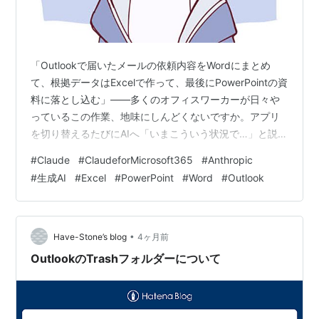
「Outlookで届いたメールの依頼内容をWordにまとめ
て、根拠データはExcelで作って、最後にPowerPointの資
料に落とし込む」——多くのオフィスワーカーが日々や
っているこの作業、地味にしんどくないですか。アプリ
を切り替えるたびにAIへ「いまこういう状況で…」と説明
し直す手間、コピペで形が崩れる地獄、テンプレを毎回
#
Claude
#
ClaudeforMicrosoft365
#
Anthropic
当て直すストレス。 その「窓の行き来」を、Anthropicが
#
生成AI
#
Excel
#
PowerPoint
#
Word
#
Outlook
正面から潰しにきました。2026年5月7日、Claude for
Excel、PowerPoint、Wordが全有料プランで正式版
（GA）として公開され、Claude for Outlookもパブリッ
クベータと…
•
Have-Stone’s blog
4ヶ月前
OutlookのTrashフォルダーについて