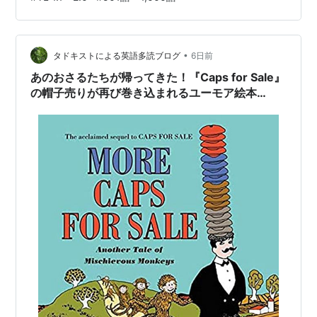
Honey... Honey... Lion! (Rise and Shine) (English
Edition) 作者:Brett, Jan Puffin Books Amazon 本の…
•
タドキストによる英語多読ブログ
6日前
あのおさるたちが帰ってきた！『Caps for Sale』
の帽子売りが再び巻き込まれるユーモア絵本
『More Caps for Sale』