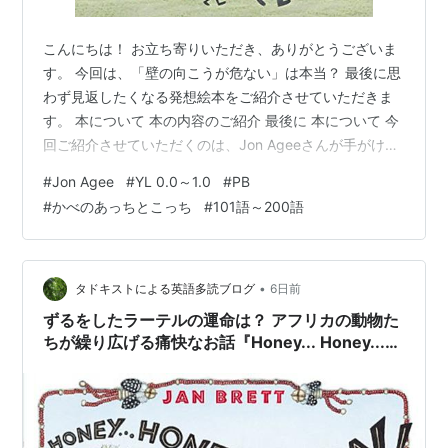
こんにちは！ お立ち寄りいただき、ありがとうございま
す。 今回は、「壁の向こうが危ない」は本当？ 最後に思
わず見返したくなる発想絵本をご紹介させていただきま
す。 本について 本の内容のご紹介 最後に 本について 今
回ご紹介させていただくのは、Jon Ageeさんが手がけた
絵本、『The Wall in the Middle of the Book』です。 YL
#
Jon Agee
#
YL 0.0～1.0
#
PB
0.4～0.6程度 語数は156語の本です。 The Wall in the
#
かべのあっちとこっち
#
101語～200語
Middle of the Book 作者:Agee, Jon WordUnited
Amazon 本の内容のご紹介 ページを開くと、絵本の真ん
中には天井まで…
•
タドキストによる英語多読ブログ
6日前
ずるをしたラーテルの運命は？ アフリカの動物た
ちが繰り広げる痛快なお話『Honey... Honey...
Lion!』のご紹介