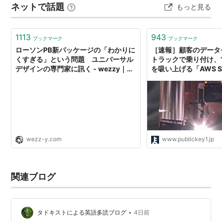
ネットで話題
もっと見る
1113
943
ブックマーク
ブックマーク
ローソンPB新パッケージの「わかりに
［速報］顧客のデータ
くすぎる」という問題 ユニバーサル
トラックで乗り付け、1
デザインの専門家に訊く - wezzy｜ウ
を吸い上げる「AWS Sn
ェジー
発表。AWS re:Invent
wezz-y.com
www.publickey1.jp
関連ブログ
•
タドキストによる英語多読ブログ
4日前