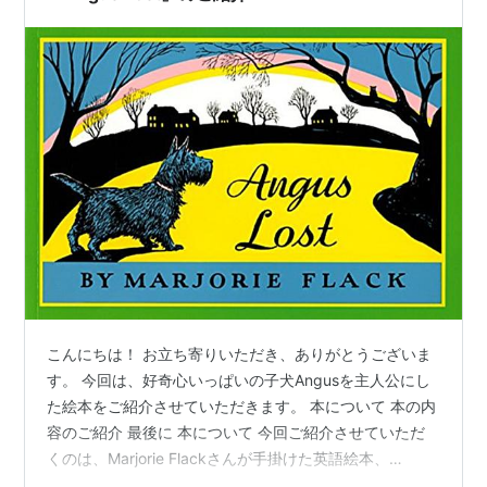
こんにちは！ お立ち寄りいただき、ありがとうございま
す。 今回は、好奇心いっぱいの子犬Angusを主人公にし
た絵本をご紹介させていただきます。 本について 本の内
容のご紹介 最後に 本について 今回ご紹介させていただ
くのは、Marjorie Flackさんが手掛けた英語絵本、
『Angus Lost』です。 YL 0.8～1.0程度 語数は339語 シ