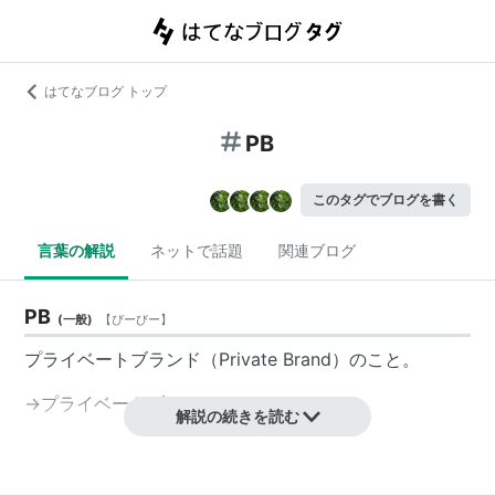
はてなブログ トップ
PB
このタグでブログを書く
言葉の解説
ネットで話題
関連ブログ
PB
(
一般
)
【
ぴーびー
】
プライベートブランド（Private Brand）のこと。
→プライベートブランド
解説の続きを読む