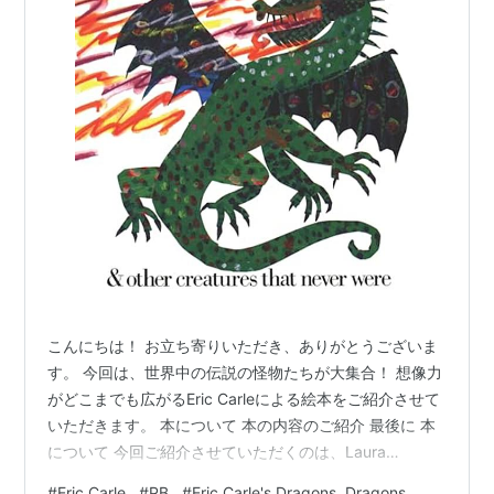
こんにちは！ お立ち寄りいただき、ありがとうございま
す。 今回は、世界中の伝説の怪物たちが大集合！ 想像力
がどこまでも広がるEric Carleによる絵本をご紹介させて
いただきます。 本について 本の内容のご紹介 最後に 本
について 今回ご紹介させていただくのは、Laura
Whippleさんによって集められた詩に対して、Eric Carle
#
Eric Carle
#
PB
#
Eric Carle's Dragons, Dragons