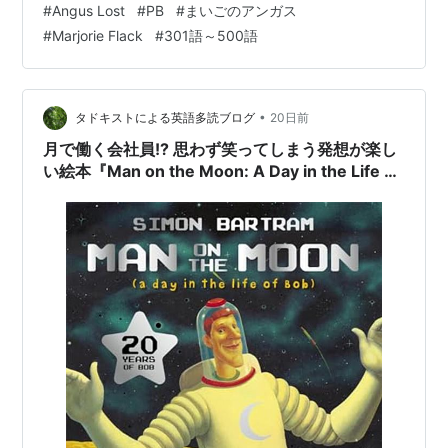
#
Angus Lost
#
PB
#
まいごのアンガス
リーズ：Angus and the Catの本です。 Angus Lost
#
Marjorie Flack
#
301語～500語
(Angus and the Cat Book 3) (English Edition) 作
者:Flack, Marjorie Square Fish Amazon 本の内…
•
タドキストによる英語多読ブログ
20日前
月で働く会社員!? 思わず笑ってしまう発想が楽し
い絵本『Man on the Moon: A Day in the Life of
Bob』のご紹介