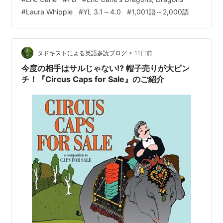
さんがイラストを付けた英語絵本、『Eric Carle's
#
Laura Whipple
#
YL 3.1～4.0
#
1,001語～2,000語
Dragons, Dragons』です。 YL 3.0～4.0程度 語数は
1,852語です。 Eric Carle's Dragons, Dragons 作
者:Carle, Eric World …
•
タドキストによる英語多読ブログ
11日前
今度の相手はサルじゃない!? 帽子売りが大ピン
チ！『Circus Caps for Sale』のご紹介