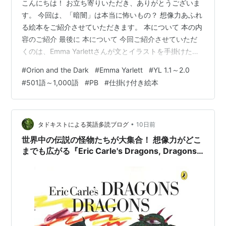
こんにちは！ お立ち寄りいただき、ありがとうございま
す。 今回は、「暗闇」は本当に怖いもの？ 想像力あふれ
る絵本をご紹介させていただきます。 本について 本の内
容のご紹介 最後に 本について 今回ご紹介させていただ
くのは、Emma Yarlettさんが文とイラストを手掛けた英
語絵本、『Orion and the Dark』です。 YL 1.2～1.6程度
#
Orion and the Dark
#
Emma Yarlett
#
YL 1.1～2.0
語数は707語です。 Orion and the Dark: New
#
501語～1,000語
#
PB
#
仕掛け付き絵本
DreamWorks film now on Netflix! 作者:Yarlett, Emma
Templar Publishing Amazon 本の内容のご紹介 Ne…
•
タドキストによる英語多読ブログ
10日前
世界中の伝説の怪物たちが大集合！ 想像力がどこ
までも広がる『Eric Carle's Dragons, Dragons
& Other Creatures That Never Were』のご紹
介