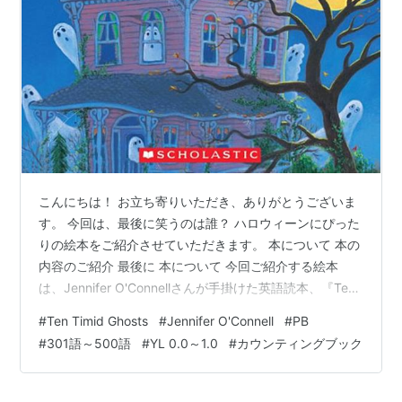
こんにちは！ お立ち寄りいただき、ありがとうございま
す。 今回は、最後に笑うのは誰？ ハロウィーンにぴった
りの絵本をご紹介させていただきます。 本について 本の
内容のご紹介 最後に 本について 今回ご紹介する絵本
は、Jennifer O'Connellさんが手掛けた英語読本、『Ten
Timid Ghosts』です。 YL 0.6～1.0程度 語数400語の本
#
Ten Timid Ghosts
#
Jennifer O'Connell
#
PB
です。 Ten Timid Ghosts (Read With Me Paperbacks)
#
301語～500語
#
YL 0.0～1.0
#
カウンティングブック
作者:O'Connell, Jennifer Cartwheel Books Amazon 本の
内容のご紹介 ハロウィーンの雰囲気をたっぷり味わ…