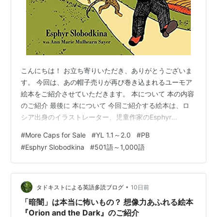
こんにちは！ お立ち寄りいただき、ありがとうございま
す。 今回は、あの帽子売りが再び巻き込まれるユーモア
絵本をご紹介させていただきます。 本について 本の内容
のご紹介 最後に 本について 今回ご紹介する絵本は、ロ
シア出身のイラストレーター、児童作家のEsphyr
Slobodkinaさんが文とイラストを手掛けた絵本、『More
#
More Caps for Sale
#
YL 1.1～2.0
#
PB
Caps for Sale: Another Tale of Mischievous Monkeys』
#
Esphyr Slobodkina
#
501語～1,000語
です。 YL 1.0～1.4程度 語数は762語の本です。 More
Caps for Sale: Another Tale of Mischievous Monkey…
•
タドキストによる英語多読ブログ
10日前
「暗闇」は本当に怖いもの？ 想像力あふれる絵本
『Orion and the Dark』のご紹介