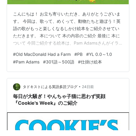
こんにちは！ お立ち寄りいただき、ありがとうございま
す。 今回は、歌って、めくって、動物たちと遊ぼう！英
語の歌がもっと楽しくなるしかけ絵本をご紹介させてい
ただきます。 本について 本の内容のご紹介 最後に 本に
ついて 今回ご紹介する絵本は、Pam Adamsさんがイラ
ストを手掛けた英語読本、『Old MacDonald Had a
#
Old MacDonald Had a Farm
#
PB
#
YL 0.0～1.0
Farm』です。 YL 0.4～0.6程度 語数408語の本です。
#
Pam Adams
#
301語～500語
#
仕掛け絵本
Old MacDonald Had a Farm (Classic Books with Holes
Board Book) CHILD'S PLAY (INTERNATIONAL) LTD
Ama…
•
タドキストによる英語多読ブログ
24日前
毎日が大騒ぎ！やんちゃ子猫に思わず笑顔
『Cookie's Week』のご紹介