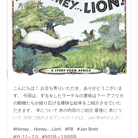
こんにちは！ お立ち寄りいただき、ありがとうございま
す。 今回は、ずるをしたラーテルの運命は？― アフリカ
の動物たちが繰り広げる痛快な絵本をご紹介させていた
だきます。 本について 本の内容のご紹介 最後に 本につ
いて 今回ご紹介させていただくのは、Jan Brettさんが文
とイラストを手掛けた英語絵本、『Honey... Honey...
#
Honey... Honey... Lion!
#
PB
#
Jan Brett
Lion!』です。 YL 1.0～1.4程度 語数は570語です。
#
YL 1.1～2.0
#
501語～1,000語