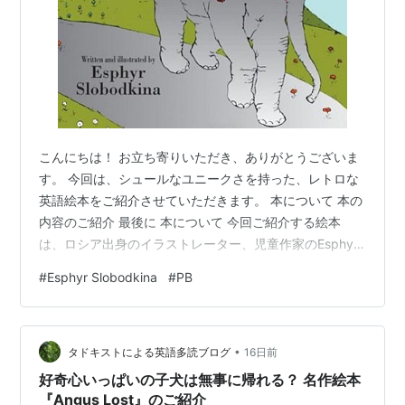
こんにちは！ お立ち寄りいただき、ありがとうございま
す。 今回は、シュールなユニークさを持った、レトロな
英語絵本をご紹介させていただきます。 本について 本の
内容のご紹介 最後に 本について 今回ご紹介する絵本
は、ロシア出身のイラストレーター、児童作家のEsphyr
Slobodkinaさんが文とイラストを手掛けた絵本、
#
Esphyr Slobodkina
#
PB
『Circus Caps for Sale』です。 YL 1.2～1.6程度 語数は
1,396語の本です。 Circus Caps for Sale (Caps for sale
series Book 2) (English Edition) 作者:Slobodkina, E…
•
タドキストによる英語多読ブログ
16日前
好奇心いっぱいの子犬は無事に帰れる？ 名作絵本
『Angus Lost』のご紹介