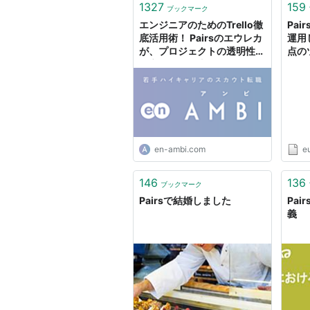
1327
159
ブックマーク
エンジニアのためのTrello徹
Pa
底活用術！ Pairsのエウレカ
運用
が、プロジェクトの透明性を
点のツ
確立できた理由 - エンジニア
desi
Hub｜若手Webエンジニア
のキャリアを考える！
en-ambi.com
e
146
136
ブックマーク
Pairsで結婚しました
Pai
義