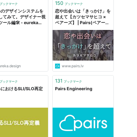
150
ブックマーク
ブックマーク
irsのデザインシステムを
恋や出会いは「きっかけ」を
してみて。デザイナー視
超えて【カツセマサヒコ ×
ール編🛠 - eureka
ペアーズ】 | Pairs(ペアー
gn
ズ)
ureka.design
www.pairs.lv
131
ブックマーク
ブックマーク
rsにおけるSLI/SLO再定
Pairs Engineering