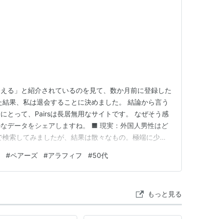
会える」と紹介されているのを見て、数か月前に登録した
みた結果、私は退会することに決めました。 結論から言う
とって、Pairsは長居無用なサイトです。 なぜそう感
なデータをシェアしますね。 ■ 現実：外国人男性はど
で検索してみましたが、結果は散々なもの。極端に少な
以上前という「休眠アカウント」ばかりでした。 ちな
#
ペアーズ
#
アラフィフ
#
50代
「日本人・韓国人・その他の外国人」といった大きな区切り
、日本と…
もっと見る