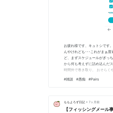
お疲れ様です、キュトシです。
んやけれども･･･これがまぁ
ど、まずスケジュールがぎっち
から何も考えずに詰め込んだス
時間外で巻き取り。 おそらくや
にややこしいのが開発環境。 
#
雑談
#
愚痴
#
Pairs
の仕方がまぁ分からん。言語は
ん。 そのくせ、「ツールを立
•
ももよろず日記
7ヶ月前
【フィッシングメール事例