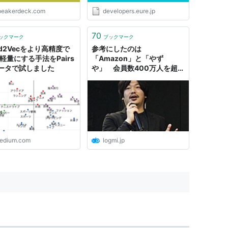
peakerdeck.com
developers.eure.jp
70
ックマーク
ブックマーク
rd2Vecをより高精度で
参考にしたのは
倍軽量にする手法をPairs
「Amazon」と「やず
ータで試しました
や」 会員数400万人を超
えるpairsのマーケティング
戦略 | ログミーBusiness
edium.com
logmi.jp