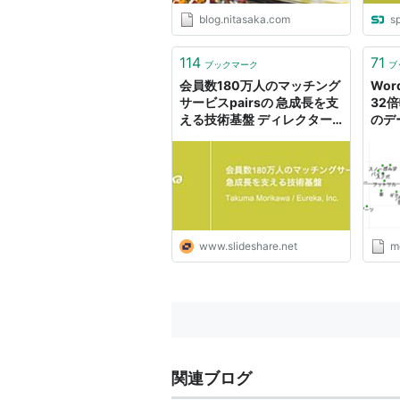
blog.nitasaka.com
s
114
71
ブックマーク
ブ
会員数180万人のマッチング
Wo
サービスpairsの 急成長を支
32
える技術基盤 ディレクター
のデ
ズカット版
www.slideshare.net
m
関連ブログ