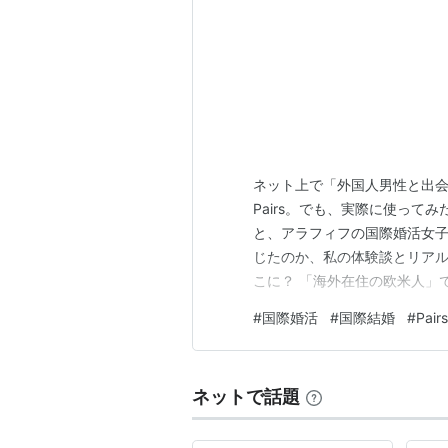
ネット上で「外国人男性と出
Pairs。でも、実際に使って
と、アラフィフの国際婚活女子に
じたのか、私の体験談とリアル
こに？ 「海外在住の欧米人」
い上に、最後のログインが半年
#
国際婚活
#
国際結婚
#
Pairs
みにPairsの検索設定には
があるのですが、欧米系よりも
ネットで話題