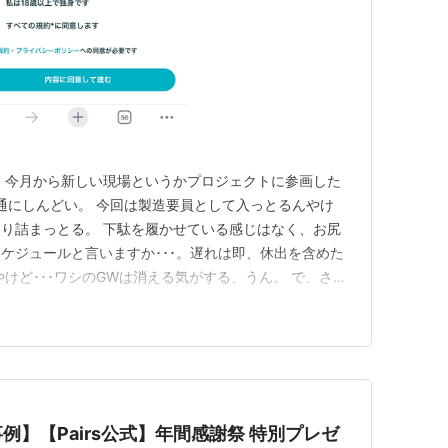
 今月から新しい現場というかプロジェクトに参画した
普通にしんどい。 今回は製造要員として入っとるんやけ
り詰まっとる。 下駄を履かせている感じはなく、お尻
ケジュールと言いますか･･･。遅れは即、休出を含めた
けど･･･ワシのGWは消える気がする、うん。 で、さら
現場独自の開発ツールを使っとるせいで、コーディング
分かるんやけど、ツールの使い方･･･お作法がわから
ち上げれば次に何…
】【Pairs公式】年間感謝祭 特別プレゼ