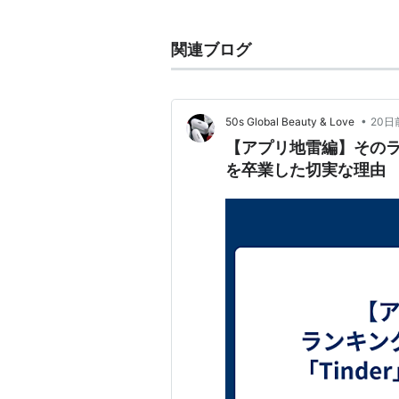
位置情報に基づいた相手が表示
好みであればハートマークか「
関連ブログ
へスワイプ」
相手も自分を好みとして分類す
•
50s Global Beauty & Love
20日
ダウンロード
【アプリ地雷編】そのラ
Tinder - iTunes App Store
を卒業した切実な理由
https://play.google.com/store/