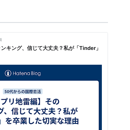
される
右へスワイプ」、好みでなかったらバツマークか「左
れば、チャットが開始する
前
ンキング、信じて大丈夫？私が「Tinder」
apps/details?id=com.tinder