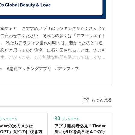
検索すると、おすすめアプリのランキングがたくさん出て
して言わせてください。それらの多くは「アフィリエイト
。 私たちアラフィフ世代の時間は、若かった頃とは違
「恋だと思っていた偽物」に振り回されることは、体力も
です。だからこそ、もう無駄な時間を過ごしてほしくな
づいた「登録してはいけないアプリ」を、本音でご紹介
er
#
悪質マッチングアプリ
#
アラフィフ
グ」を信じてはいけないのか？ ネット上のランキングは、
れています。でも、私が…
もっと見る
93
ブックマーク
ブックマーク
nderの次のメタは
アプリ開発者必見！Tinder
atGPT」女性の口説き方
風UIがUXを高める4つの行