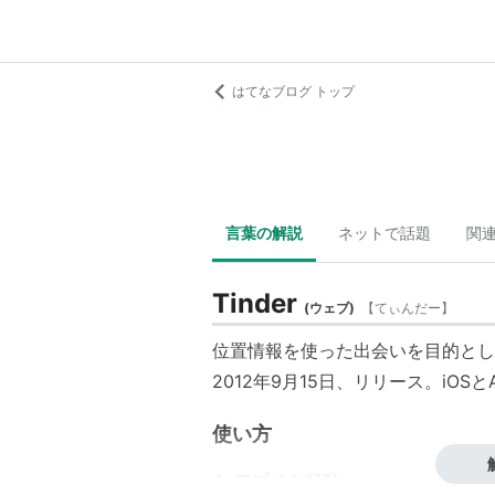
はてなブログ トップ
言葉の解説
ネットで話題
関
Tinder
(
ウェブ
)
【
てぃんだー
】
位置情報を使った出会いを目的とし
2012年9月15日、リリース。iOSと
使い方
アプリを起動