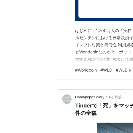
はじめに：1,700万人の「実
ルゼンチンにおける日常決済インフ
インフレ対策と簡便性 利用規模 
ぜWorldcoinなのか？：ボ
World App内のMini App
ーザーへの優先アクセス 利用規模
#
Worldcoin
#
WLD
#
WLD
証） なぜWorldcoinなのか？…
•
Hamapepe’s diary
6ヶ月前
Tinderで「死」を
件の全貌