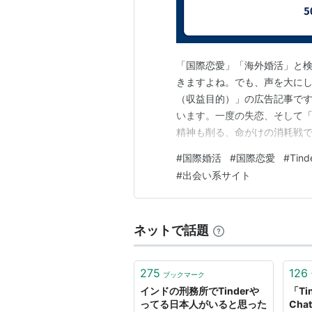
「国際恋愛」「海外婚活」と
きますよね。でも、声を大に
（収益目的）」の広告記事です
います。一度の失恋、そして
精神も削る、命がけの消耗戦
い。 今日は、私の実体験に基
#
国際婚活
#
国際恋愛
#
Tind
します。 1. なぜ「ランキン
#
出会い系サイト
紹介料が入る「おすすめ」で溢
ネットで話題
275
126
ブックマーク
インドの刑務所でTinderや
「Ti
ってる日本人がいると思った
Ch