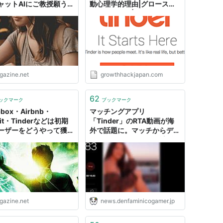
ャットAIにご教授願う猛
動心理学的理由|グロースハ
る
ックジャパン|Growth Hack
Japan
igazine.net
growthhackjapan.com
62
ックマーク
ブックマーク
pbox・Airbnb・
マッチングアプリ
dit・Tinderなどは初期
「Tinder」のRTA動画が海
ーザーをどうやって獲得
外で話題に。マッチからデー
のか？
ト終了までのタイムを計測、
レギュレーションは何でもあ
りの「Any%」で記録は5時
間4分19秒
igazine.net
news.denfaminicogamer.jp