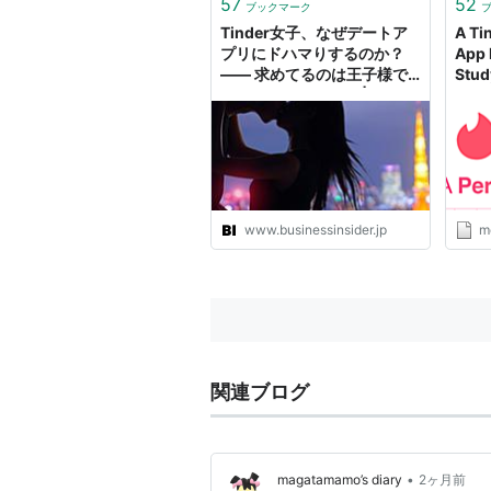
57
52
ブックマーク
「Kickstarter」が有名だ。 ニュ
Tinder女子、なぜデートア
A Ti
ーヨークに誕生...
プリにドハマりするのか？
App 
—— 求めてるのは王子様で
Stud
もセックスでもない |
Business Insider Japan
www.businessinsider.jp
m
関連ブログ
•
magatamamo’s diary
2ヶ月前