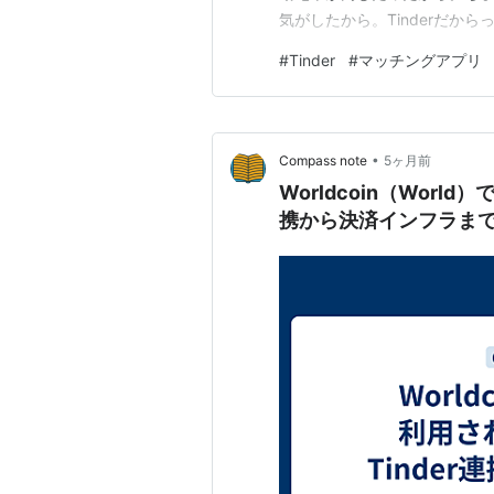
気がしたから。Tinderだか
私「このアプリの目的はなん
#
Tinder
#
マッチングアプリ
私「私は人と会うためにこの
ますか？」私「お願いします」
•
Compass note
5ヶ月前
Worldcoin（Worl
携から決済インフラま