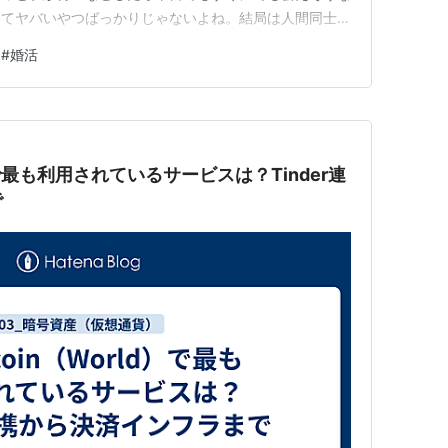
らってヤバいやつばっかりじゃないよね。結局は人間同士。
ですか？」男「友達探し〜運命の出会いまで幅広く笑」
#
婚活
アプリをはじめました」男「それは正解ですね！明日会い
 男「…
d）で最も利用されているサービスは？Tinder連
で