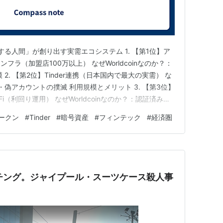
在する人間」が創り出す実需エコシステム 1. 【第1位】ア
ラ（加盟店100万以上） なぜWorldcoinなのか？：
2. 【第2位】Tinder連携（日本国内で最大の実需） な
ット・偽アカウントの撲滅 利用規模とメリット 3. 【第3位】
sとDeFi（利回り運用） なぜWorldcoinなのか？：認証済みユ
 4. 日本国内の独自事例：Re.Ra.Ku連携（店舗での認
トークン
#
Tinder
#
暗号資産
#
フィンテック
#
経済圏
マッチング。ジャイプール・スーツケース殺人事