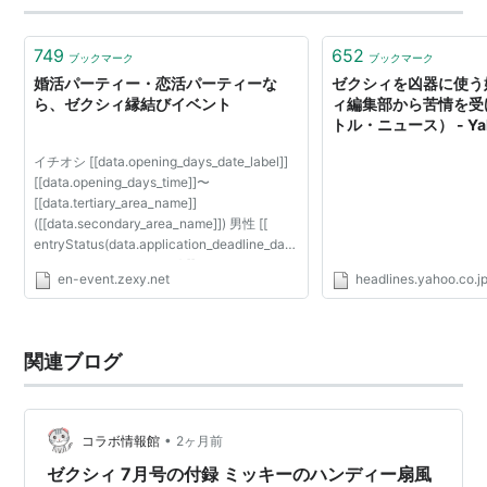
りを何度もしています。 熱狂的なファンではない。 で
も、どう見ても…
749
652
ブックマーク
ブックマーク
婚活パーティー・恋活パーティーな
ゼクシィを凶器に使う
ら、ゼクシィ縁結びイベント
ィ編集部から苦情を受
トル・ニュース） - Ya
イチオシ [[data.opening_days_date_label]]
[[data.opening_days_time]]〜
[[data.tertiary_area_name]]
([[data.secondary_area_name]]) 男性 [[
entryStatus(data.application_deadline_date
, data.entry_status_male) ]]
en-event.zexy.net
headlines.yahoo.co.j
[[data.condition_male_from]]〜
[[data.condition_male_to]]歳 / 女性 [[
entryStatus(data.ap...
関連ブログ
•
コラボ情報館
2ヶ月前
ゼクシィ 7月号の付録 ミッキーのハンディー扇風