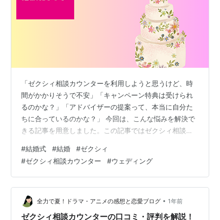
「ゼクシィ相談カウンターを利用しようと思うけど、時
間がかかりそうで不安」「キャンペーン特典は受けられ
るのかな？」「アドバイザーの提案って、本当に自分た
ちに合っているのかな？」 今回は、こんな悩みを解決で
きる記事を用意しました。この記事ではゼクシィ相談カ
ウンターを実際に使用してみて感じたデメリットやちょ
#
結婚式
#
結婚
#
ゼクシィ
っとした後悔をお伝えします。この記事のポイント 知っ
#
ゼクシィ相談カウンター
#
ウェディング
ておくべきデメリットと具体的な対処法 ウェブサイト経
由の予約で得られる特典と相談カウンターの使い分け方
アドバイザー選びのコツと相談時の重要ポイント 前半で
は相談カウンターの基本的なデメリットと対策、後半で
•
全力で夏！ドラマ・アニメの感想と恋愛ブログ
1年前
は効率的な式場探しの方法について主に紹介…
ゼクシィ相談カウンターの口コミ・評判を解説！