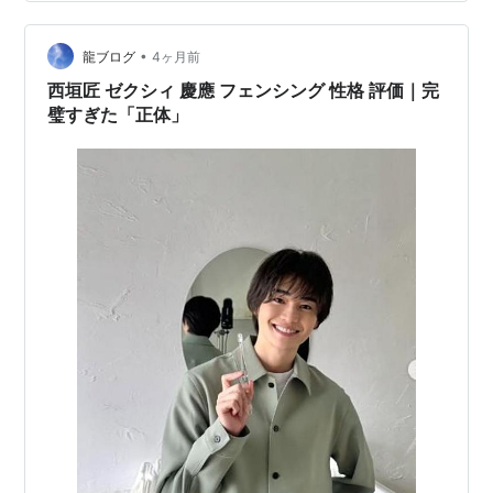
とミッキーの顔とヤシの木が描かれた夏を感じるデザイ
ンになっていて見ているだけでも気分が明るくなるよう
•
なアイテムに仕上がっています またスタンドも付いてい
龍ブログ
4ヶ月前
るのでデスクなどに置いて使用できますし、軽量でコン
西垣匠 ゼクシィ 慶應 フェンシング 性格 評価｜完
パクトなためバッ…
璧すぎた「正体」