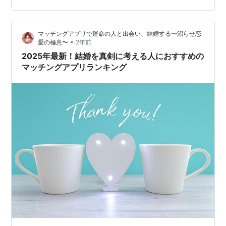
際、私自身も同じような悩みを持っていましたが一歩前
進、悩みを解決することができました。 この記事のポイ
マッチングアプリで運命の人と出会い、結婚する〜沼らせ恋
ント ゼクシィ相談カウンターの基本的な仕組みと流れ 実
•
愛の極意〜
2年前
際の利用体験に基づいたメリット・デメリット 相談時の
2025年最新！結婚を真剣に考える人におすすめの
準備と効果的な活用方法 前半では式場…
マッチングアプリランキング