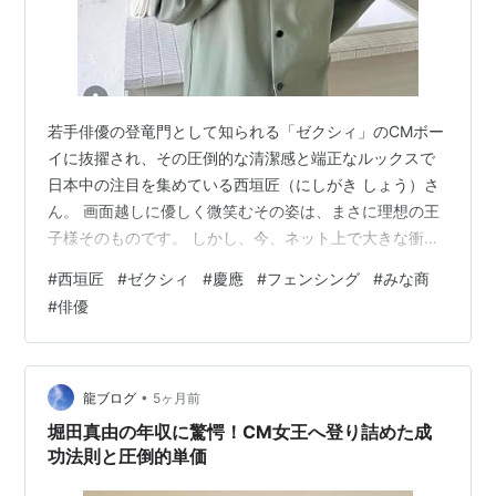
若手俳優の登竜門として知られる「ゼクシィ」のCMボー
イに抜擢され、その圧倒的な清潔感と端正なルックスで
日本中の注目を集めている西垣匠（にしがき しょう）さ
ん。 画面越しに優しく微笑むその姿は、まさに理想の王
子様そのものです。 しかし、今、ネット上で大きな衝撃
とともにリサーチが加速しているのは、彼の「見た目」
#
西垣匠
#
ゼクシィ
#
慶應
#
フェンシング
#
みな商
だけではありません。 「ゼクシィのCMに出ているあの
#
俳優
イケメン、実は超高学歴なの？」 「フェンシングで日本
代表だったって本当？それってマンガの設定じゃない
の？」 「完璧すぎるスペックを持つ彼の、現場での本当
の性格や業界内の評価は？」 一見、非の打ち所がない完
•
龍ブログ
5ヶ月前
璧なプロフィールの裏側に隠された、ス…
堀田真由の年収に驚愕！CM女王へ登り詰めた成
功法則と圧倒的単価