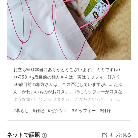
セット＆婚姻届を永遠（とわ）に残せる封印アルバ
ム（2013年2月号）
花嫁すぎる♡ゴム手袋（2013年4月号）
北欧すぎる♡鍋つかみ＆鍋敷きセット（2013年5月
号）
甘すぎる♡新妻デビューキッチン3点セット（キッチ
ンタイマー＆エプロン＆シュシュ）（2013年7月号）
仲良しすぎる♡マグネット伝言ボード（2013年8月
号）
お立ち寄り本当にありがとうございます。 ミミです(๑•̀
ㅂ•́)و✧ 50歳目前の相方さんは、実はミッフィー好き？
見映えよすぎる♥食卓6点セット（2013年9月号）
50歳目前の相方さんは、全力否定していますが…… たぶ
可愛すぎる♥花嫁ジャッキーの洗濯ネット（2013年
ん「かわいいものがお好き」。 特にミッフィーが好きな
10月号）
ような気がしているワタクシ。 だからといって、ミッフ
Francfranc小花舞いすぎる♥通帳ケース（2013年12
ィーにメロメロ♡ というわけでもなく、グッズを買い集
#
暮らし
#
雑記
#
ゼクシィ
#
ミッフィー
#
付録
月号）
めているわけでもありません。 ただ、自宅にはゆるキャ
エチケットすぎる♪音嫁 produced by 明和電機
ラグッズがいくつもあり、ミッフィーの小さな置物もず
（2014年1月号）
らり。 「ミッフィー好きだよね？」 「別に……昔から家
ネットで話題
もっと見る
にあるだけ。でも、かわいいよね（笑）」 そんなやり取