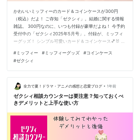
かわいいミッフィーのカード＆コインケースが300円
（税込）だよ！ ご存知「ゼクシィ」。結婚に関する情報
雑誌。 300円なのに、いつも付録が豪華だよね！ 今予約
受付中の「ゼクシィ2025年5月号」。付録が、ミッフィ
ーグッズ！ シンプル可愛いカード＆コインケース💕🐰 残
念ながら、Amazon・楽天にはまだ画像は無かった(´･ω･
#
ミッフィー
#
ミッフィーグッズ
#
コインケース
`) なので、付録情報のW.A. Channelさんの動画をどう
#
ゼクシィ
ぞ。（ミッフィー情報から再生されるようにしてます）
youtu.be わたし？もちろん予約済み👍 忘れる前に予約し
とかないとね！ ゼクシィ北海道 2025年 5月号 リクルー
ト Amazon ゼクシィ北海道 2…
•
全力で夏！ドラマ・アニメの感想と恋愛ブログ
1年前
ゼクシィ相談カウンターは要注意？知っておくべ
きデメリットと上手な使い方