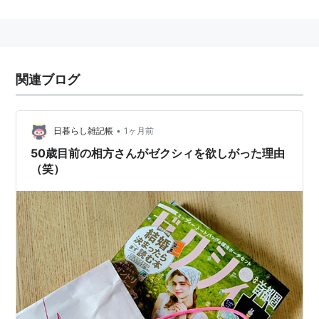
レビCMを放送し話題となった。
付録
面白い
便利な付録が付く。
関連ブログ
婚姻届（2011年10月号）
LOVE♡さい箸（2011年11月号）
Francfranc素敵すぎる印鑑ケース（2012年3月号）
•
日暮らし雑記帳
1ヶ月前
かわいすぎる♡立てて置けるしゃもじ（2012年4月
50歳目前の相方さんがゼクシィを欲しがった理由
（笑）
号）
可愛すぎる洗濯ネット（2012年7月号）
アビステ チョコビスケット型キラキラメジャー
（2012年8月号）
乙女すぎる♡ドライバーセット（2012年9月号）
そのまま使える婚姻届＆妄想用婚姻届（2012年10月
号）
そのまま使える「提出用」「妄想用2013」婚姻届2枚