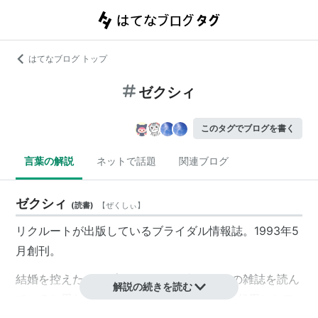
はてなブログ トップ
ゼクシィ
このタグでブログを書く
言葉の解説
ネットで話題
関連ブログ
ゼクシィ
(
読書
)
【
ぜくしぃ
】
リクルートが出版しているブライダル情報誌。1993年5
月創刊。
結婚を控えたカップルはかなりの割合でこの雑誌を読ん
解説の続きを読む
でいると思われる。2004年に加藤ローサを起用したテ