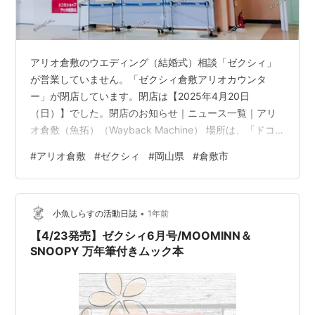
アリオ倉敷のウエディング（結婚式）相談「ゼクシィ」
が営業していません。「ゼクシィ倉敷アリオカウンタ
ー」が閉店しています。閉店は【2025年4月20日
（日）】でした。閉店のお知らせ｜ニュース一覧｜アリ
オ倉敷（魚拓）（Wayback Machine） 場所は、「ドコ
モショップ」と「カルディ」の間。1F-20250421 -
#
アリオ倉敷
#
ゼクシィ
#
岡山県
#
倉敷市
{$pdf_file}.pdf（魚拓）（Wayback Machine）「ゼクシ
ィ倉敷アリオカウンター」は、アリオ倉敷のグランドオ
ープン当初から営業しているお店。オープン当初は「ゼ
•
クシィなび」でした。ゼクシィなび - 店舗詳細
小魚しらすの活動日誌
1年前
（Wayback Machine）ゼクシィ倉敷アリオ…
【4/23発売】ゼクシィ6月号/MOOMINN＆
SNOOPY 万年筆付きムック本