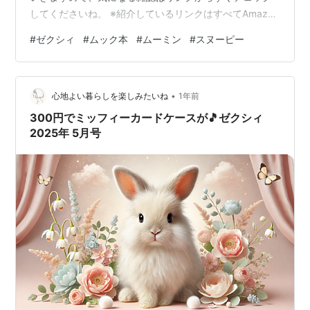
してくださいね。 ※紹介しているリンクはすべてAmazon
公式サイトです。 2025年4月23日発売｜注目の付録付き
#
ゼクシィ
#
ムック本
#
ムーミン
#
スヌーピー
雑誌 ゼクシィ 2025年6月号 付録：JILL STUART エコバ
ッグ＆ポーチ ▶ Amazonでチェックする ※地域ごとに発
刊されています。ご購入の際はご確認を。 MOOMIN 大
•
人の万年筆セットBOOK 付録：万年筆・インク・一筆
心地よい暮らしを楽しみたいね
1年前
箋・缶ケースの豪華4点セット ▶ …
300円でミッフィーカードケースが🎵ゼクシィ
2025年 5月号