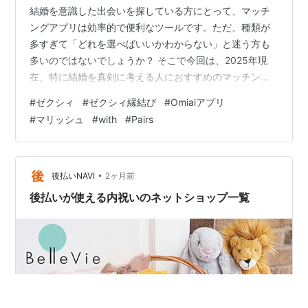
結婚を意識した出会いを探している方にとって、マッチ
ングアプリは効率的で便利なツールです。ただ、種類が
多すぎて「どれを選べばいいかわからない」と迷う方も
多いのではないでしょうか？ そこで今回は、2025年現
在、特に結婚を真剣に考える人におすすめのマッチング
アプリをランキング形式でご紹介します。それぞれのア
#
ゼクシィ
#
ゼクシィ縁結び
#
Omiaiアプリ
プリの特徴やメリットを詳しく解説するので、あなたに
#
マリッシュ
#
with
#
Pairs
ぴったりのサービスが見つかるはずです！ 1位: ゼクシィ
縁結び 結婚を真剣に考えるならゼクシィブランドの信頼
感！ ゼクシィ縁結びは、結婚情報誌で有名なゼクシィが
運営するマッチングアプリです。「結婚を前提にした真
•
後払いNAVI
2ヶ月前
剣な出会い」を求める人に支持されてい…
後払いが使える内祝いのネットショップ一覧