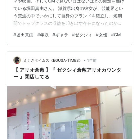
マや映画、そしてCMで見ない日はないほどの躍進を遂げ
ている堀田真由さん。 滋賀県出身の彼女が、芸能界とい
う荒波の中でいかにして自身のブランドを確立し、短期
間でトップクラスの収益を叩き出す存在になったのか。
その軌跡は、まさに現代のシンデレラストーリーであり
#
堀田真由
#
年収
#
ギャラ
#
ゼクシィ
#
女優
#
CM
ながら、極めて戦略的なキャリア形成の結果でもありま
す。 しかし、華やかなメディア露出の裏側で、誰もが抱
く現実的な疑問があります。 「これほど多くの大手企業
•
に起用される彼女の年収は、一体いくらなんだろう？」
えぐさタイムス《EGUSA-TIMES》
1年前
「主役級へとシフトした現在の出演料や、広告契約の驚
【 アリオ倉敷 】『 ゼクシィ倉敷アリオカウンタ
くべき実態とは？」 人気女優の懐事情は、…
ー 』閉店してる