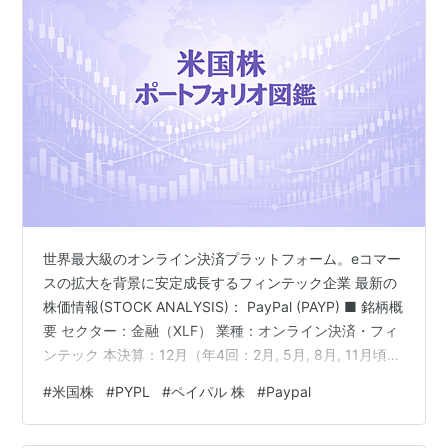
世界最大級のオンライン決済プラットフォーム。eコマー
スの拡大を背景に安定成長するフィンテック企業 最新の
株価情報(STOCK ANALYSIS)： PayPal (PAYP) ■ 銘柄概
要 セクター：金融（XLF） 業種：オンライン決済・フィ
ンテック 本決算：12月（年4回：2月, 5月, 8月, 11月頃に
発表） 配当支払い月：なし（無配） ※配当月は過去実績
#
米国株
#
PYPL
#
ペイパル 株
#
Paypal
に基づく目安です。変更の可能性があるため、最新のIR
をご確認ください。 最新の公式IR情報： PayPal Investor