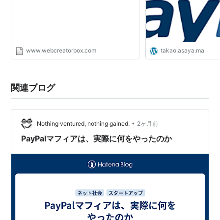
プレミアムアカウント
オンラインショッピングや支払いの受け取りにも利用す
る個人ユーザーや、個人事業主向け。
www.webcreatorbox.com
takao.asaya.ma
ビジネスアカウント
関連ブログ
オンラインショッピングや支払いの受け取りにも利用す
る法人、またはグループ向け。
会社名（法人名）での利用、複数ユーザーのログインが
•
Nothing ventured, nothing gained.
2ヶ月前
可能。
PayPalマフィアは、実際に何をやったのか
関連サービス
PayPal（日本語） - ペイパル｜ペイパルクリップ
PayPal Here: Credit Card Reader | Mobile Credit
Card Processing
Electronics, Cars, Fashion, Collectibles, Coupons and