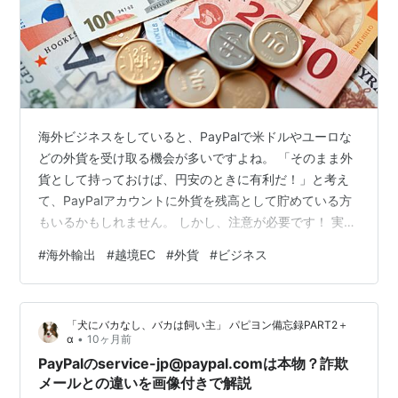
海外ビジネスをしていると、PayPalで米ドルやユーロな
どの外貨を受け取る機会が多いですよね。 「そのまま外
貨として持っておけば、円安のときに有利だ！」と考え
て、PayPalアカウントに外貨を残高として貯めている方
もいるかもしれません。 しかし、注意が必要です！ 実は
筆者自身、過去にPayPalアカウントで保有していた外貨
#
海外輸出
#
越境EC
#
外貨
#
ビジネス
残高が、ある日突然、日本円に換金され、日本の銀行口
座に自動的に出金されてしまった経験があります。 なぜ
こんなことが起きるのか？これは日本の「資金決済法」
「犬にバカなし、バカは飼い主」 パピヨン備忘録PART2＋
という法律が関係しています。 この記事では、あなたの
•
α
10ヶ月前
ビジネス資金を意図せず動かされてしまわないよう、
PayPalのservice-jp@paypal.comは本物？詐欺
PayPalの外貨残高の…
メールとの違いを画像付きで解説