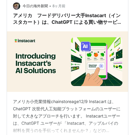
•
今日の海外新聞
8ヶ月前
利用する場合、購入する方と通販サイトの間に入ってく
れます。 PayPalのメリット Paypalの何が良いのか？利
アメリカ フードデリバリー大手Instacart（イン
用することで、セキュリティ面やアフターサービス…
スタカート）は、ChatGPT による買い物サービ
スを開始します
アメリカ小売業情報chainstoreage12/9 Instacart は、
ChatGPT 次世代人工知能プラットフォームのユーザーに
対して大きなアプローチを行います。 Instacartユーザー
は、ChatGPT ユーザーが 「Instacart、アップルパイの
材料を買うのを手伝ってくれませんか？」などの