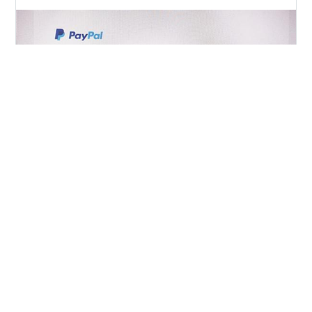
💡結論：本物のPayPalメールでも、リンクは絶対にクリ
ックしないで！ 「service-jp@paypal.comからメールが
届き、『本物なの？』と不安になって検索された方へ。
結論からいうと、今回私に届いたメールは本物でした。
ただし、本物であってもメール内リンクはクリックせ
ず、必ず公式サイトから確認してください。」 こんにち
#
フィッシング詐欺
#
Paypal
#
セキュリティ対策
は、飼い主（＠papi_luke512）です。サファイアとの平
#
詐欺メールの見分け方
#
ペイパル凍結
和な朝に届いた「口座振替解除のお知らせ」。どうせま