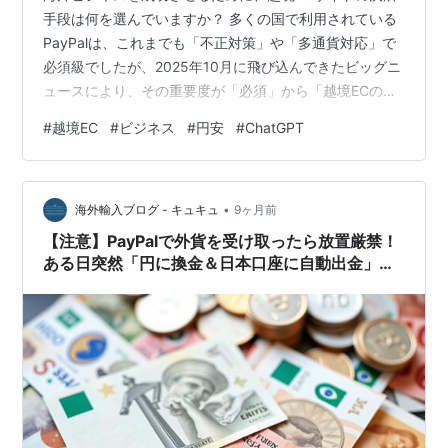
手段は何を選んでいますか？ 多くの国で利用されている
PayPalは、これまでも「不正対策」や「多通貨対応」で
必須級でしたが、2025年10月に飛び込んできたビッグニ
ュースにより、その重要度が「必須」から「越境ECの命
綱」レベルに跳ね上がりました。 PayPalがOpenAIと提
#
越境EC
#
ビジネス
#
円安
#
ChatGPT
携し、なんとChatGPT内で直接、PayPal決済が可能にな
るのです！ この記事では、この連携が越境EC事業者にも
たらす革命的な変化と、私自身が実感しているPayPalの
•
基本的なメリットを合わせて解説します。 1. 越境ECに
海外輸入ブログ - キュキュ
9ヶ月前
PayPalが「必須」だった従来の理由 2…
【注意】PayPalで外貨を受け取ったら放置厳禁！
ある日突然「円に換金＆日本口座に自動出金」さ
れる可能性