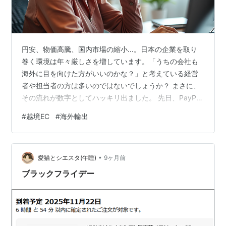
円安、物価高騰、国内市場の縮小...。日本の企業を取り
巻く環境は年々厳しさを増しています。「うちの会社も
海外に目を向けた方がいいのかな？」と考えている経営
者や担当者の方は多いのではないでしょうか？ まさに、
その流れが数字としてハッキリ出ました。 先日、PayPal
が発表した「中小企業によるEコマース活用実態調査
#
越境EC
#
海外輸出
2024」の結果から、日本のEC市場に起きている劇的な変
化と、その背景にある中小企業の「海外志向」について
解説します。 newsroom.jp.paypal-corp.com 越境ECの
•
実施率がたった3年で2倍に跳ね上がった！ なぜ今、中小
愛猫とシエスタ(午睡)
9ヶ月前
企業はこぞって海外へ向かうのか？ 1. 厳しい…
ブラックフライデー