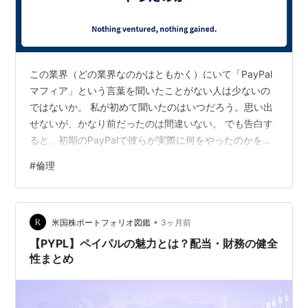
More | eBay
https://www.x.com/
関連ウェブサイト
この業界（どの業界なのかはともかく）にいて「PayPal
PayPal
（公式/英語）
マフィア」という言葉を聞いたことがない人は少ないの
ではないか。 私が初めて聞いたのはいつだろう。思い出
Paypal
（公式/日本語）
せないが、かなり前だったのは間違いない。 でも告白す
PayPal Q&A
（公式の日本語版Q&A）
ると、初期のPayPalで彼らが実際に何をやったのかを、
http://www.yaroze.jp/paypal/
長いことまったく説明できなかった。名前だけが妙に有
#
倫理
名だった。 テスラとスペースXのイーロン・マスク、
画像で解説！PayPal(ペイパル)登録日本語ガイド
LinkedInのリード・ホフマン、YouTubeのチャド・ハー
リー。元をたどると、みんなPayPalにいた人たちだ。並
*1
:
ソフトバンクとペイパルが合弁会社を設立 | ソフトバ
•
べてみると、そんなにいるのか、と改めて驚く。今でこ
米国株ポートフォリオ図鑑
3ヶ月前
ンクグループ株式会社
そそれぞれ巨大な存在で、マスクやティールにいたって
【PYPL】ペイパルの魅力とは？配当・財務の健全
は名前を見ない…
*2
:
外貨換算が必要な場合は2.5%が上乗せされる
性まとめ
*3
:
支払いの受け取り総額が月間0円 - 300,000円の場合