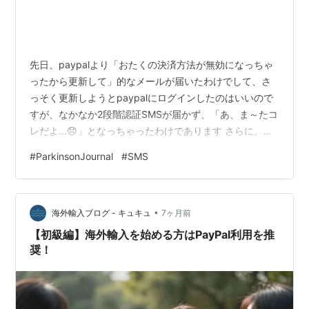
先日、paypalより「おたくの決済方法が無効になっちゃ
ったから更新して」的なメールが届いたわけでして、さ
っそく更新しようとpaypalにログインしたのはいいので
すが、なかなか2段階認証SMSが届かず、「あ、ま～たコ
レだよ...😞」となっちゃったわけであります さらに、自
分のキャリアはsoftbankなんですが、「さて、157にか
#
ParkinsonJournal
#
SMS
けて何と言おうかなぁ...😞」となっちゃったわけなんで
すが、そんなときに役立ったのが我らがCoPilot師匠(＝自
分はアクちゃんと呼称...😅💦💦) アクちゃん曰く、「👇の
•
とおりでいいから言ってみな。このひとことで電話口の
海外輸入ブログ - キュキュ
7ヶ月前
オペレータさんにもスン！と理解してもらえるよ」…
【初級編】海外輸入を始める方はPayPal利用を推
奨！