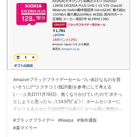
Amazonブラックフライデーセール つい余計なものを買
いそうに(^^;) クチコミ(低評価)を参考にして考える
(・・;) 先日(11月18日)、無くなりかけていたので ポチっ
としようと思ったら…1,343円(ﾟдﾟ)！ ホームセンターに
チャリを走らせた(1,000円でお釣り) セール前に突然の値
上げ？！ Amazonの価格比較 Keepa を拡張機能に追加
#
ブラックフライデー
#
Keepa
#
海外通販
www.youtube.com 海外サイトでたまに買物 ここもブラ
#
墓マイラー
ックフライデーでちょっぴりお得♪ 商品よりも送料の方が