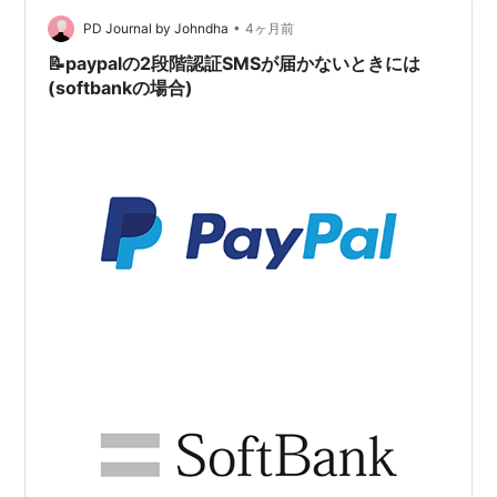
Relations（米国本社） ■ 特色 PayPal は世界最大級のオ
•
ンライン決済プラットフォームで、eコマ…
PD Journal by Johndha
4ヶ月前
📝paypalの2段階認証SMSが届かないときには
(softbankの場合)