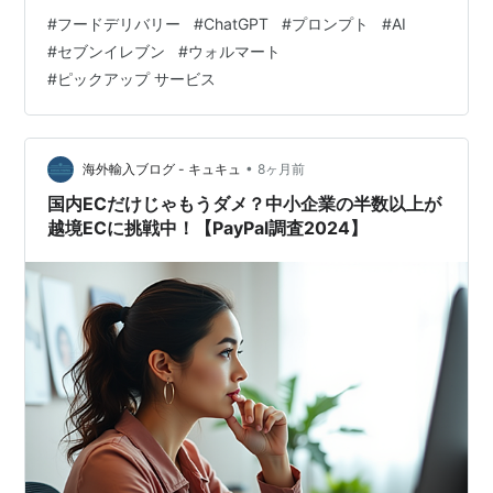
Instacart のプロンプトを開始することで、 Instacart
#
フードデリバリー
#
ChatGPT
#
プロンプト
#
AI
ChatGPT アプリを表示できるようにしています。
#
セブンイレブン
#
ウォルマート
Instacartアプリを開き、ユーザーがサインインすると、
#
ピックアップ サービス
アプリは地元の小売店で希望の商品を見つけ、OpenAIモ
デルの支援を受けてレビュー可能なカートを表示し…
•
海外輸入ブログ - キュキュ
8ヶ月前
国内ECだけじゃもうダメ？中小企業の半数以上が
越境ECに挑戦中！【PayPal調査2024】