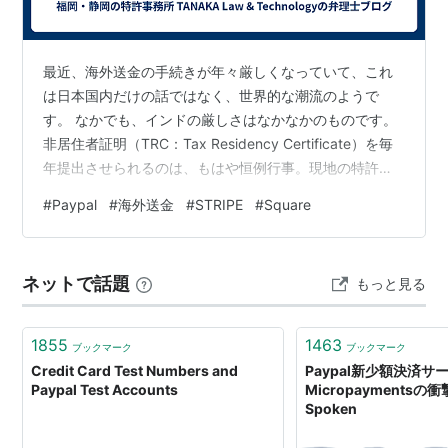
支払いを受け取る
*3
3.6% + 1回あたり
3.9% + 1回あたり
40円
40円
最近、海外送金の手続きが年々厳しくなっていて、これ
月間300,000円を超える支払い受け取りはマーチャント
は日本国内だけの話ではなく、世界的な潮流のようで
す。 なかでも、インドの厳しさはなかなかのものです。
レートの適用を申請が必要。
非居住者証明（TRC：Tax Residency Certificate）を毎
その場合の手数料は以下の通り。
年提出させられるのは、もはや恒例行事。現地の特許事
務所（代理人）を経由する場合はいいとしても、問題は
#
Paypal
#
海外送金
#
STRIPE
#
Square
300,001円 - 1,000,000円
3.4% +1回あたり40円
「クライアントからの直接送金」を希望された場合で
す。 一部のクライアントからは「技術的な問題（現地の
1,000,001円 - 10,000,000円
3.2% +1回あたり40円
送金規制など）で、1,000米ドルを超える銀行送金が制限
10,000,000円以上
2.9% +1回あたり40円
ネットで話題
もっと見る
されている」という相談を受けます。そのため、どうし
てもクレジットカード決済を希望されるケースが出てく
アカウントの種類
るのです。 こ…
1855
1463
ブックマーク
ブックマーク
Credit Card Test Numbers and
Paypal新少額決済サ
パーソナルアカウント
Paypal Test Accounts
Micropaymentsの衝撃
オンラインショッピングでの利用が中心で、支払いを受
Spoken
け取ることがほとんどない個人ユーザー向け。