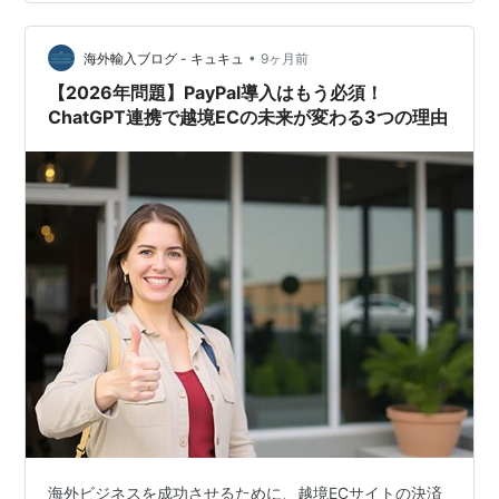
高い(-_-;) 支払いはPayPal ChatGPTさんによると⤵
Googleフォトで「〇年前」の写真 アユタヤに…
•
海外輸入ブログ - キュキュ
9ヶ月前
【2026年問題】PayPal導入はもう必須！
ChatGPT連携で越境ECの未来が変わる3つの理由
海外ビジネスを成功させるために、越境ECサイトの決済