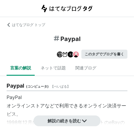
はてなブログ トップ
Paypal
このタグでブログを書く
言葉の解説
ネットで話題
関連ブログ
Paypal
(
コンピュータ
)
【
ぺいぱる
】
PayPal
オンラインストアなどで利用できるオンライン決済サー
ビス。
解説の続きを読む
1998年12月にアメリカのオークションサイトのeBayの
支払いシステムとしてスタート。