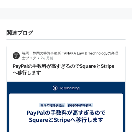
特徴
現在190カ国で利用でき、25通貨に対応している。
ユーザーはクレジットカードをPayPalアカウントに登録
関連ブログ
するだけで売り手側に番号を知らせずに安全に取引がで
きると謳われている。
福岡・静岡の特許事務所 TANAKA Law & Technologyの弁理
2012年5月9日にはソフトバンクとの合弁事業として
•
士ブログ
2ヶ月前
PayPalの手数料が高すぎるのでSquareとStripe
PayPal Japanの設立が発表され、スマートフォンにカ
へ移行します
ードリーダーを付けて決済できるPayPal Hereの日本サ
ービスも提供予定。
*1
手数料
支払いの形式
手数料（国内）
手数料（海外）
オンラインショッピングで
無料
無料
*2
の支払い