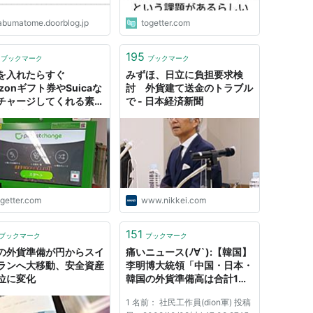
abumatome.doorblog.jp
togetter.com
195
ブックマーク
ブックマーク
を入れたらすぐ
みずほ、日立に負担要求検
zonギフト券やSuicaな
討 外貨建て送金のトラブル
チャージしてくれる素晴
で - 日本経済新聞
い機械を発見「何これめ
ゃ便利じゃん!」
ogetter.com
www.nikkei.com
151
ブックマーク
ブックマーク
の外貨準備が円からスイ
痛いニュース(ﾉ∀`):【韓国】
ランへ大移動、安全資産
李明博大統領「中国・日本・
位に変化
韓国の外貨準備高は合計1兆
8000億ドル、金融危機には
1 名前： 社民工作員(dion軍) 投稿
直面しない」