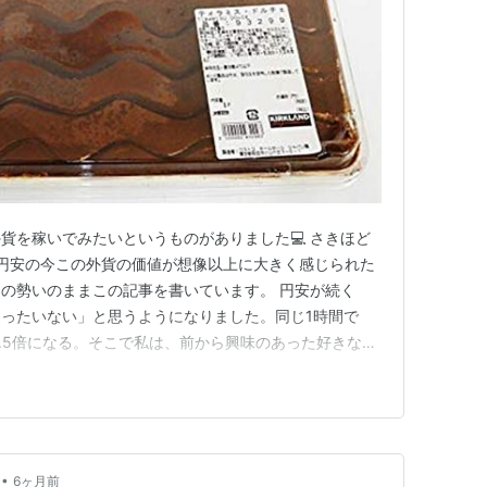
貨を稼いでみたいというものがありました💻 さきほど
した❕円安の今この外貨の価値が想像以上に大きく感じられた
の勢いのままこの記事を書いています。 円安が続く
ったいない」と思うようになりました。同じ1時間で
1.5倍になる。そこで私は、前から興味のあった好きなこ
ビス経由で少しずつ挑戦してみました。 もっと早く取
少し積み上がっていたのかもしれない…そんなことをふと
たです。 お金の…
•
6ヶ月前