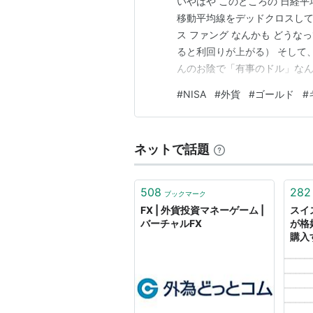
いやはや このところの 日経平均
移動平均線をデッドクロスして 
ス ファング なんかも どうな
ると利回りが上がる） そして
んのお陰で「有事のドル」なん
本でも 米国でも ささやかれてい
#
NISA
#
外貨
#
ゴールド
#
若者世代から ６，７０代以上
己防衛…
ネットで話題
508
282
ブックマーク
FX | 外貨投資マネーゲーム |
スイ
バーチャルFX
が格
購入
トを
: 