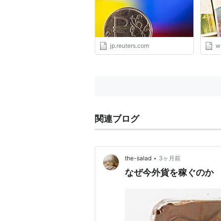
jp.reuters.com
w
関連ブログ
•
the-salad
3ヶ月前
なぜ今外貨を稼ぐのか