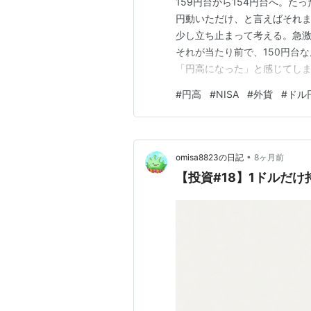
159円台から154円台へ。
円動いただけ、と言えばそれま
少し立ち止まって考える。急激
それが当たり前で、150円台
「円高になった」と感じてしま
のかもしれない。 オルカンや
#
円高
#
NISA
#
外貨
#
ドル
価額が揺れる。 円安のときは
る。同じ仕組みなのに、感じ方
•
omisa8823の日記
8ヶ月前
【投資#18】1ドルだけ