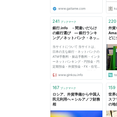
www.gaitame.com
k
241
220
ブックマーク
銀行.info - 間違いだらけ
外貨
の銀行選び ― 銀行ランキ
Ama
ング／ネットバンク・ネット
どに
バンキング・円預金・円定
らし
当サイトについて 当サイトは、
期・外貨預金・投資信託・住
っち
日本の主な銀行・ネットバンクの
宅ローン・セキュリティ比較
ATM手数料・振込手数料・インタ
／金利・手数料一覧
ーネットバンキング・円預金・円
定期預金・外貨預金・FX・住宅
ローン・カードローン・投資信
www.ginkou.info
t
託・セキュリティと、それぞれの
キャンペーンを比較し、銀行ラン
キング・手数料一覧・金利一覧・
167
159
ブックマーク
掲示板・最新銀行キャンペーン情
ロシア、外貨準備から中国人
世界
報...
民元利用へ＝シルアノフ財務
スフ
相
の地