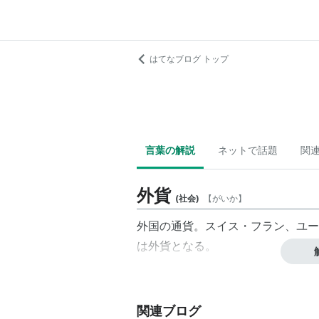
はてなブログ トップ
言葉の解説
ネットで話題
関
外貨
(
社会
)
【
がいか
】
外国の通貨。スイス・フラン、ユー
は外貨となる。
関連ブログ