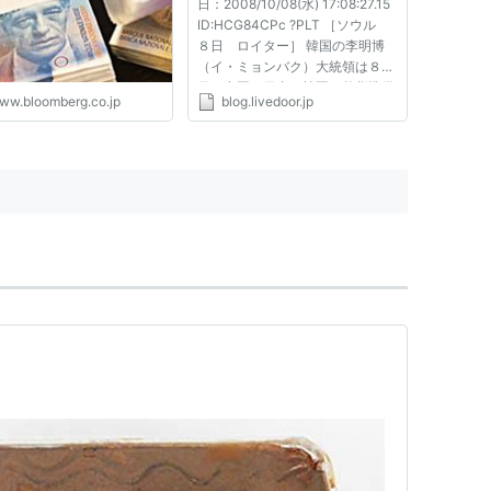
日：2008/10/08(水) 17:08:27.15
ID:HCG84CPc ?PLT ［ソウル
８日 ロイター］ 韓国の李明博
（イ・ミョンバク）大統領は８
日、中国と日本、韓国の外貨準備
ww.bloomberg.co.jp
blog.livedoor.jp
は合計１兆８０００億ドルにのぼ
り、欧州で広がっているような金
融危機には直面しないとの認識を
示した。 青瓦台（大統領府）が...