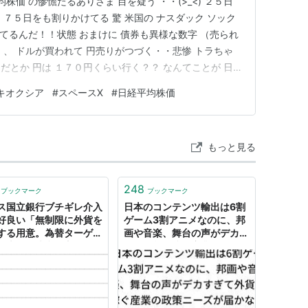
株価 の惨憺たるありさま 目を疑う ・・(>_<) ２５日
７５日をも割りかけてる 驚 米国の ナスダック ソック
ってるんだ！！状態 おまけに 債券も異様な数字 （売られ
、、 ドルが買われて 円売りがつづく・・悲惨 トラちゃ
だとか 円は １７０円くらい行く？？ なんてことが 日
る 今、 NISAの口座数は だいぶ増えて ２、３０代の
キオクシア
#
スペースX
#
日経平均株価
の高齢世代まで どの世代も利用率が上がって来ている 自
もっと見る
248
ブックマーク
ブックマーク
ス国立銀行ブチギレ介入
日本のコンテンツ輸出は6割
好良い「無制限に外貨を
ゲーム3割アニメなのに、邦
する用意。為替ターゲッ
画や音楽、舞台の声がデカす
最大限の決意で守る。」
ぎて外貨を稼ぐ産業の政策ニ
市況かぶ全力２階建
ーズが届かないという課題が
あるらしい