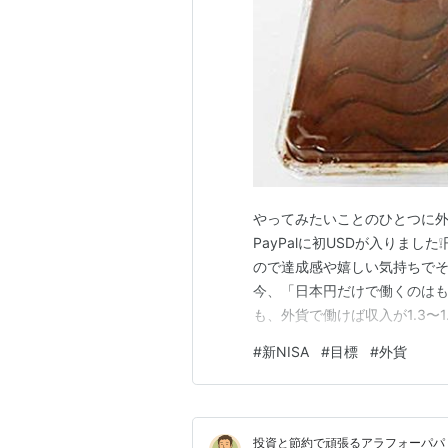
やってみたいことのひとつに外
PayPalに初USDが入りま
ので達成感や嬉しい気持ちでそ
今、「日本円だけで働くのはも
も、外貨で働けば収入が1.3〜
とに関する作業を、海外のサー
#
新NISA
#
目標
#
外貨
り組んでいれば、今ごろもう
思うくらいには、相性が良かっ
投資と節約で頑張るアラフォーパパ