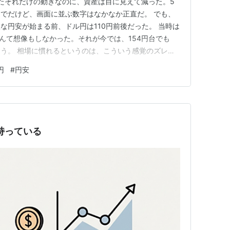
たったそれだけの動きなのに、資産は目に見えて減った。5
でだけど、画面に並ぶ数字はなかなか正直だ。 でも、
な円安が始まる前、ドル円は110円前後だった。 当時は
なんて想像もしなかった。それが今では、154円台でも
う。 相場に慣れるというのは、こういう感覚のズレな
S&P500はドル建て資産。為替が動けば、株価以上に評
円
#
円安
追い風に見えたものが、円高に振れた瞬間、重荷にな
だけが真逆にな…
持っている