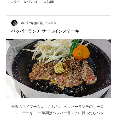
#
タイ
#
バンコク
#
お肉
文したのは、 Beef Pepper Riceのご飯大盛りでセットを
選びました。 セットは、お茶とサラダを選択。 そしてお
茶とサラダが来ました。 次にメインのBeef Pepper
•
Rice！ かなり熱そうです…。 ソースをかけて早速混ぜて
Cou氏の徒然日記
4年前
いきます。 かなり脂が飛び…
ペッパーランチ サーロインステーキ
最近のマイブームは、こちら。 ペッパーランチのサーロ
インステーキ。 一時期はペッパーランチに行ったらペッ