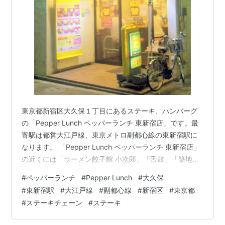
東京都新宿区大久保１丁目にあるステーキ、ハンバーグ
の「Pepper Lunch ペッパーランチ 東新宿店」です。最
寄駅は都営大江戸線、東京メトロ副都心線の東新宿駅に
なります。 「Pepper Lunch ペッパーランチ 東新宿店」
の近くには「ラーメン餃子館 小次郎」「舌鼓」「築地市
場298」「まいどおおきに食堂」「TULLY'S COFFEE タ
#
ペッパーランチ
#
Pepper Lunch
#
大久保
リーズコーヒー」「Royal Host ロイヤルホスト」
#
東新宿駅
#
大江戸線
#
副都心線
#
新宿区
#
東京都
「Bamiyan バーミヤン」があります。
#
ステーキチェーン
#
ステーキ
morigen1.hatenablog.com morigen1.hatenablog.com
morigen1.hatenablog.com mori…