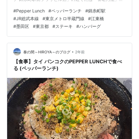
「玉金」「北の味紀行と地酒 北海道」「FRESHNESS
#
Pepper Lunch
#
ペッパーランチ
#
錦糸町駅
BURGER フレッシュネスバーガー」「とんかつ すみ田」
#
JR総武本線
#
東京メトロ半蔵門線
#
江東橋
があります。 morigen1.hatenablog.com
#
墨田区
#
東京都
#
ステーキ
#
ハンバーグ
morigen1.hatenablog.com morigen1.hatenablog.com
morigen1.hatenablog.com…
•
泰の間～HIROYA～のブログ
2年前
【食事】タイ バンコクのPEPPER LUNCHで食べ
る (ペッパーランチ)