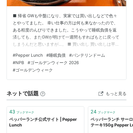
■ 帰省 GWも中盤になり、実家では買い出しなどで色々
とやってました。 幸い仕事の方は何も来なかったので、
ある程度のんびりできました。こうやって睡眠負債を返
済しても、またGWが明けて一週間もすればもとに戻って
しまうんだと思いますが…。 ■ 買い出し 買い出しは平日
に行ったこともあってか、比較的すいていました。 バン
#
Pepper Lunch
#
睡眠負債
#
バンテリンドーム
テリンドームで野球がなかったことも大きいのかも知れ
#
NPB
#
ゴールデンウィーク 2026
ません。 あとは、天気もいまいちで、午後は雨風☔🍃が
#
ゴールデンウィーク
酷くなる日もありましたので、その影響もありそうです
ね。 昼は久々に「ペッパーランチ」。 フードコートのお
店も、結構入れ替わっていたりしますが、ペッパーラン
ネットで話題
もっと見る
チは健在でした。 新メニュー…
43
24
ブックマーク
ブックマーク
ペッパーランチ公式サイト | Pepper
ペッパーランチ サー
Lunch
テーキ150g Pepper L