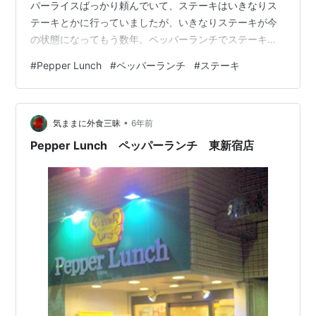
パーライスばっかり頼んでいて、ステーキはいきなりス
テーキとかに行っていましたが、いきなりステーキが今
の状態になってもう数年。ペッパーランチでステーキを
頼むように（笑） ラーメンは胃もたれするので食べなく
#
Pepper Lunch
#
ペッパーランチ
#
ステーキ
なった代わりに、ビーフステーキになった感じですね
（笑） もちろん200gとか250gとかは無理ですが。
•
気ままに外食三昧
6年前
Pepper Lunch ペッパーランチ 東新宿店