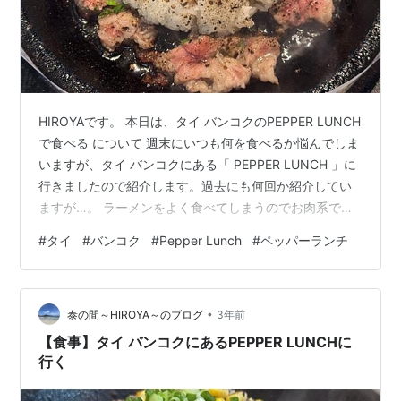
HIROYAです。 本日は、タイ バンコクのPEPPER LUNCH
で食べる について 週末にいつも何を食べるか悩んでしま
いますが、タイ バンコクにある「 PEPPER LUNCH 」に
行きましたので紹介します。過去にも何回か紹介してい
ますが…。 ラーメンをよく食べてしまうのでお肉系で何
かないかなと焼肉、しゃぶしゃぶ、すき焼きなど見てま
#
タイ
#
バンコク
#
Pepper Lunch
#
ペッパーランチ
わりましが、結果、ペッパーランチに！ 日本では行った
ことがありませんでしたが、タイに来てからたまに行く
ようになったお店です。 新メニューを出ていましたね。
•
今回、注文したのは、 ・Beef Pepper riceのUp size +
泰の間～HIROYA～のブログ
3年前
Set A です。 Set …
【食事】タイ バンコクにあるPEPPER LUNCHに
行く