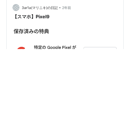
Pixel７を「最大」で買い取ってくれたのでそこまで査定
•
は厳しくないと思います。 Pixel９を購入すれば ・持って
3ar1a(マリニキ)の日記
2年前
いるストア…
【スマホ】Pixel9
おかしいな・・・ この前Pixel8買ったばかりだってのに
よ・・・。 20170707.hatenablog.jp 9月に買ったばかり
だってのにもう浮気？ いや奥さん聞いて下さいよ・・・
一定ラインのユーザー（恐らくゴールドランク以上）で
新型のスマホを期間限定で40%OFFにするで！って プロ
モーションコードが配られたんですよ。 こ、これ
#
Pixel9
は・・・もうほぼ半額って言ってるようなもんじゃねぇ