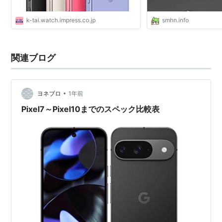
k-tai.watch.impress.co.jp
smhn.info
関連ブログ
•
ヨネブロ
1年前
Pixel7～Pixel10までのスペック比較表