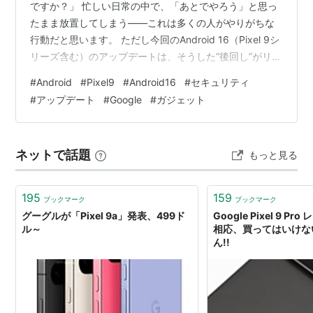
ですか？」 忙しい日常の中で、「あとでやろう」と思っ
たまま放置してしまう——これは多くの人がやりがちな
行動だと思います。 ただし今回のAndroid 16（Pixel 9シ
リーズ含む）のアップデートは、そうした“後回し”がリス
クにつながる内容です。 本記事では、何が重要で、なぜ
#
Android
#
Pixel9
#
Android16
#
セキュリティ
今すぐ更新すべきなのかを、生活への影響という視点で
#
アップデート
#
Google
#
ガジェット
分かりやすく解説します。 スマートフォンは今や単なる
端末ではなく、 👉 連絡・決済・仕事・家族とのやり取り
を支える「生活インフラ」です。 その安全性が崩れる
ネットで話題
もっと見る
と、日常そのものに影響が出る可能性があります。 ※ア
ップデート所要…
195
159
ブックマーク
ブックマーク
グーグルが「Pixel 9a」発表、499ド
Google Pixel 9 P
ル～
相応、買ってはいけない
ん!!