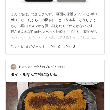
こんにちは、ねぎしまです。 画面の保護フィルムがボロ
ボロになったからこの機会に…という本当にどうしよう
もない理由でスマホを買い替えたくて仕方がないです。
暇さえあればPixelのスペック比較をしており、時間がも
ったいないので、とことん調べて結論を出してしまおう
と思います。 というわけで今回は、現在使用している
#
スマホ
#
ガジェット
#
Pixel9
#
Pixel8
Pixel8からPixel9への買い替えはアリか？Pixel10を待つ
べきか？という私が結論を出すための記事です。 Pixel
8（使用中） vs Pixel 9 比較 スペック比較 項目 Pixel 8
•
Pixel 9 価格（税込） ¥112,900 ¥128,900 ディスプレイ
あまちゃん社会人のブログ
1年前
6.…
タイトルなんて特にない日