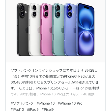
ソフトバンクオンラインショップにて本日より 3月28日
（金）午前10時までの期間限定でiPhoneやiPadが最大
60,480円割引となるスプリングセールが開催されていま
す。 たとえば、iPhone 16はのりかえ・一括 or 24回割賦
で43,992円割引、iPhone 16 Proはのりかえ・48回割賦
で9,888円割引、Google Pixel 9 Pro/9 Pro XLはのりか
#
ソフトバンク
#
iPhone 16
#
iPhone 16 Pro
え・一括or 24回割賦で43,992円割引、Google Pixel 9
#
iPad10
#
iPad9
#
Pixel9