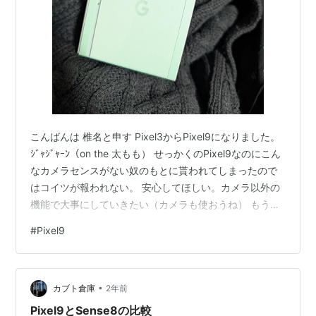
こんばんは 椎名と申す Pixel3からPixel9になりました。
ｼﾞｬｼﾞｬｰﾝ（on the 太もも） せっかくのPixel9なのにこん
なカメラセンスがない奴のもとに貰われてしまったので
はコイツが報われない。 安心してほしい。カメラ以外の
機能で大事にしていきたい（カメラも使おうね） もう少
し我慢すればPixel10が出ただろうにPixelオタクのため息
#
Pixel9
が聞こえてきそうだが、「Pixel7aめっちゃ安いぞ！これ
買おうぜ！」とはしゃいでいたところを「どうせ分割で
買うなら最新の高いやつ買えよ！」と父親に言われたく
•
らいなのでどうか許してほしい。 わたし健気でかわいす
カブト倉庫
2年前
ぎる。なぜ彼氏も彼女もできない…
Pixel9とSense8の比較