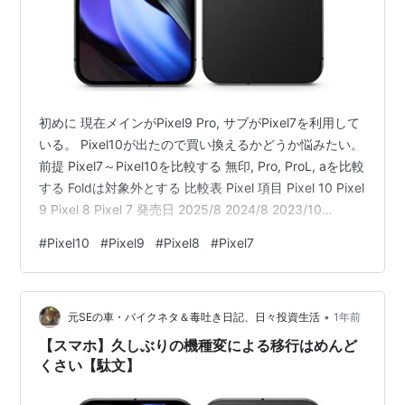
初めに 現在メインがPixel9 Pro, サブがPixel7を利用して
いる。 Pixel10が出たので買い換えるかどうか悩みたい。
前提 Pixel7～Pixel10を比較する 無印, Pro, ProL, aを比較
する Foldは対象外とする 比較表 Pixel 項目 Pixel 10 Pixel
9 Pixel 8 Pixel 7 発売日 2025/8 2024/8 2023/10
2022/10 CPU(※1) G5 G4 G3 G2 メモリ[GB] 12 12 8 8 ス
#
Pixel10
#
Pixel9
#
Pixel8
#
Pixel7
トレージ[GB] 128/256 128/256 128/256 128/256 重量
[g] 204 198 18…
•
元SEの車・バイクネタ＆毒吐き日記、日々投資生活
1年前
【スマホ】久しぶりの機種変による移行はめんど
くさい【駄文】