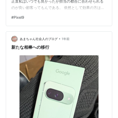
正直私はいつでも良かったが担当の都合に合わせられる
のが良い顧客ってもんである。 依然として効果の方は一
定を過ぎてから実感できなくなってきたが、自己肯定感
#
Pixel9
をあげるためだけにまだ通っている。まだ長い人生、こ
ういった散財もきっとあって悪くない。 バスで行くか車
で行くか出発のギリギリまで悩み、よし今日はバスで行
•
くぞ！と時刻表まで調べたところでまた気が変わり結局
あまちゃん社会人のブログ
1年前
自分で運転して向かった。バスを乗り継いでぼちぼち行
新たな相棒への移行
くのも悪くなかったのだが、ぎゅうぎゅう…