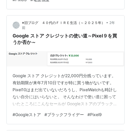
く撮れていると思う。 審美眼が無いため差がよくわから
ない。 重さ Pixel9 269.4グラム（素体 198グラム）
Sense8 162.9グラム（素体 159グラム） Pixel9は購入し
•
※旧ブログ ４０代のＦＩＲＥ生活（～２０２５年）
2年
たばかりの高級品なので、保護ケース…
前
Google ストア クレジットの使い道～Pixel９を買
うか否か～
Google ストア クレジットが22,000円分残っています。
有効期限が来年7月10日ですが特に買う物がないです。
Pixel10はまだ出ていないだろうし、PixelWatchも時計し
ない自分にはいらないと。 そんなわけで使い道に困って
いたところにこんなセールが Googleストアのブラックフ
ライデー セール対象のなかで気になるのはPixel９ 自分の
#
Googleストア
#
ブラックフライデー
#
Pixel9
Pixel８だと64,900円で下取りしてくれるとの事です。
「最大」が気になったりしますが、Pixel８を買った時に