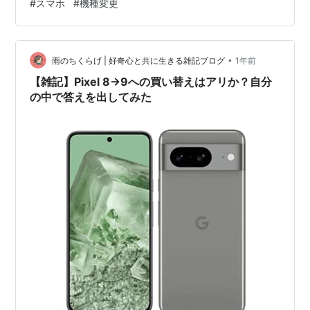
#
スマホ
#
機種変更
て実行しました Google Pixel 9 128GB SIMフリー
[Obsidian] * スマートフォン本体 Google Amazon ログ
インできないものがある 金融系アプリ等は手続きさえち
•
ゃんとしてれば問題ないのだが、、野良アプリというか
雨のちくらげ | 好奇心と共に生きる雑記ブログ
1年前
認証はいるんだけど…
【雑記】Pixel 8→9への買い替えはアリか？自分
の中で答えを出してみた