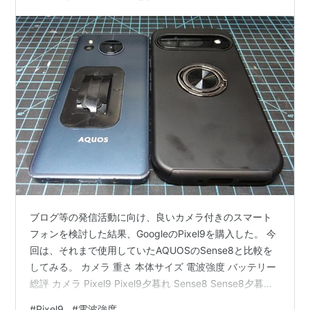
ブログ等の発信活動に向け、良いカメラ付きのスマート
フォンを検討した結果、GoogleのPixel9を購入した。 今
回は、それまで使用していたAQUOSのSense8と比較を
してみる。 カメラ 重さ 本体サイズ 電波強度 バッテリー
総評 カメラ Pixel9 Pixel9夕暮れ Sense8 Sense8夕暮れ
暗所に差が出ているようだ。 しかし、Sense8も意外とよ
#
Pixel9
#
電波強度