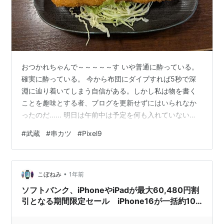
おつかれちゃんで～～～～～す いや普通に酔っている。
確実に酔っている。 今から布団にダイブすれば5秒で深
淵に辿り着いてしまう自信がある。しかし私は物を書く
ことを趣味とする者、ブログを更新せずにはいられなか
ったのだ...... 明日は午前中は予定を何も入れていないの
で遅く起きても許される......気が済むまで寝よ
#
武蔵
#
串カツ
#
Pixel9
う..................しかしあんなに食べたのにもうお腹が空い
た......おかしいな........................ それにしてもね
む............ねむい........................ さっきまで食べていた串
•
カツだ。300円も…
こぼねみ
1年前
ソフトバンク、iPhoneやiPadが最大60,480円割
引となる期間限定セール iPhone16が一括約10
万円or実質1万円・iPad10が同24円も