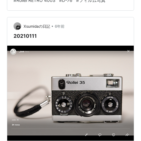
#
Rollei RETRO 400S
#
D-76
#
フィルム写真
こと。 昨日英語のテストがあったんですが、半年前より
解くのが遅い気がして。 ほとんど同じ形式の試験なの
で、所要時間を比べればわかるんです。 工事中 どうにか
取り戻したいところ。語学で大事なのは、習慣にして毎
•
Xsumidaの日記
6年前
日触れること。 仕組みを作れば、あと…
20210111