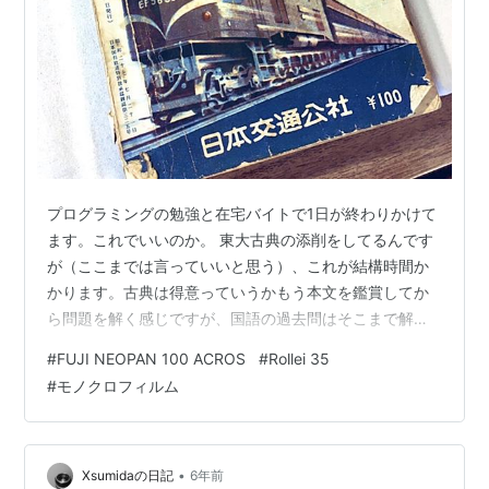
プログラミングの勉強と在宅バイトで1日が終わりかけて
ます。これでいいのか。 東大古典の添削をしてるんです
が（ここまでは言っていいと思う）、これが結構時間か
かります。古典は得意っていうかもう本文を鑑賞してか
ら問題を解く感じですが、国語の過去問はそこまで解い
ていないのでまず解かなきゃいかんし。最後まで頑張っ
#
FUJI NEOPAN 100 ACROS
#
Rollei 35
て欲しいものです。 愛育病院の裏って言ったら怒られそ
#
モノクロフィルム
うだが いま「大衆の反逆」（オルテガ・イ・ガセット
著、佐々木孝訳、岩波文庫、2020）を読んでます。まだ
序とあとがきしか読んでませんが、早くも面白そうな予
感がする。この前撮影地で接近に気づかなかったのはコ
•
Xsumidaの日記
6年前