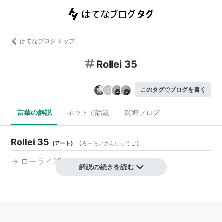
はてなブログ トップ
Rollei 35
このタグでブログを書く
言葉の解説
ネットで話題
関連ブログ
Rollei 35
(
アート
)
【
ろーらいさんじゅうご
】
→
ローライ35
解説の続きを読む