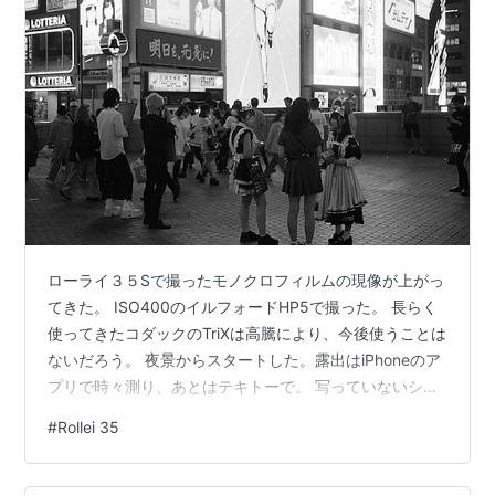
ローライ３５Sで撮ったモノクロフィルムの現像が上がっ
てきた。 ISO400のイルフォードHP5で撮った。 長らく
使ってきたコダックのTriXは高騰により、今後使うことは
ないだろう。 夜景からスタートした。露出はiPhoneのア
プリで時々測り、あとはテキトーで。 写っていないショ
ットはひとつもなく、ネガフィルムのラチュードのおお
#
Rollei 35
らかさに助けられた。 道頓堀にて。人出も少しづつ戻っ
てきている感じだ。 電飾の派手さでは、ニューヨークの
タイムズスクエアの方がすごかったりするが、道頓堀が