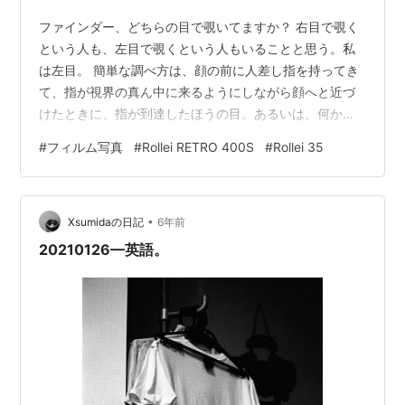
ファインダー、どちらの目で覗いてますか？ 右目で覗く
という人も、左目で覗くという人もいることと思う。私
は左目。 簡単な調べ方は、顔の前に人差し指を持ってき
て、指が視界の真ん中に来るようにしながら顔へと近づ
けたときに、指が到達したほうの目。あるいは、何かを
注視したまま片目を塞いでみて、塞いだ時と塞がなかっ
#
フィルム写真
#
Rollei RETRO 400S
#
Rollei 35
た時で違和感が無かった方の目。 フジヤマドラゴンカレ
ーってさ、、 人間が何かを見ているときは、両目を均等
に使っているのではなくて、メインになる目と、それを
•
補助する目に分かれるようで。無意識に左右どちらかの
Xsumidaの日記
6年前
目で見ているわけですね。手や足に利き手・利き足があ
20210126—英語。
るのと同じ。 目が2つあると、奥行きの把握…