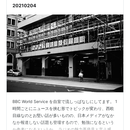
レのせいだ。 あと、「哲学入門」（戸田山…
20210204
BBC World Service を自室で流しっぱなしにしてます。 1
時間ごとにニュースを挟む形でトピックが変わり、西欧
目線なのとお堅い話が多いものの、日本メディアがなか
なか報道しない話題も登場するので、勉強になるという
か参考になるというか。 ラジオの魅力再発見と言う感じ