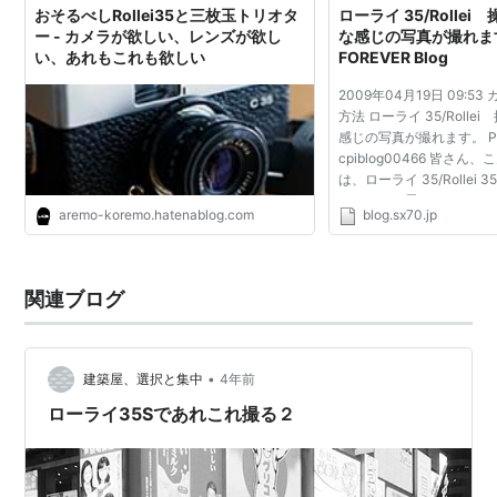
おそるべしRollei35と三枚玉トリオタ
ローライ 35/Rolle
ー - カメラが欲しい、レンズが欲し
な感じの写真が撮れます。
い、あれもこれも欲しい
FOREVER Blog
2009年04月19日 09:
方法 ローライ 35/Roll
感じの写真が撮れます。 Pos
cpiblog00466 皆さん
は、ローライ 35/Rollei
をしたいと思います。 ま
aremo-koremo.hatenablog.com
blog.sx70.jp
35/Rollei 35の特徴
をご理解下さい。 ●レンズの
関連ブログ
•
建築屋、選択と集中
4年前
ローライ35Sであれこれ撮る２