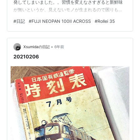
発してしまいました。。習慣を変えなさすぎると新鮮味
が無いというか、見えないモノが生まれるので困りも
の。常に違う動きをしてると落ち着きが無いと思われる
#
日記
#
FUJI NEOPAN 100II ACROSS
#
Rollei 35
かもしれませんが、それはむしろ高評価と思うことにし
てる。どっちもどっち？ 提示された仕上がり当日に受け
取りに行く方が律義だとは思ってるんですけどね。世間
•
的にはどんな感じなんだろう？ もう再掲かそうじゃない
Xsumidaの日記
6年前
か、わかんなくなってきました 今日で国公立の前期日程
20210206
が終わりましたね。まだ問題を見てないですが…