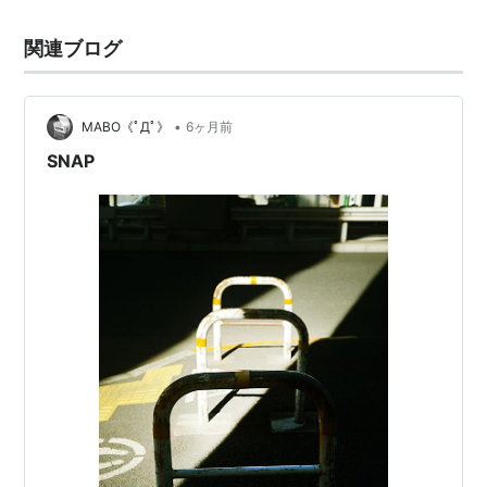
関連ブログ
•
MABO《ﾟДﾟ》
6ヶ月前
SNAP