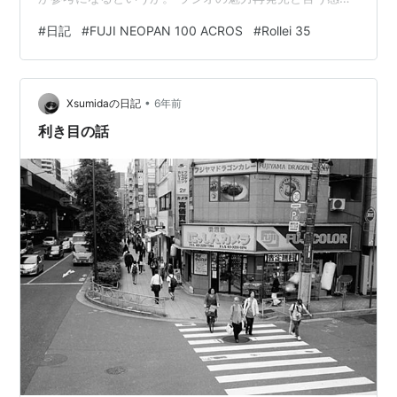
です。聞き流して、興味が湧いたら聞けばいいですし。
#
日記
#
FUJI NEOPAN 100 ACROS
#
Rollei 35
各日本語ニュースのオンデマンド再生とか、気になって
ます。時間通りに聞けるとは限らないですし、時間が被
ると同時には聞けないので。 テレビは視覚＆聴覚を取ら
•
れるのであんまり。災害時と紅白以外、ほぼテレビ観な
Xsumidaの日記
6年前
いで育ったというのもあるかもしれませんが、時間の有
利き目の話
効活用にはなりにくいと思…