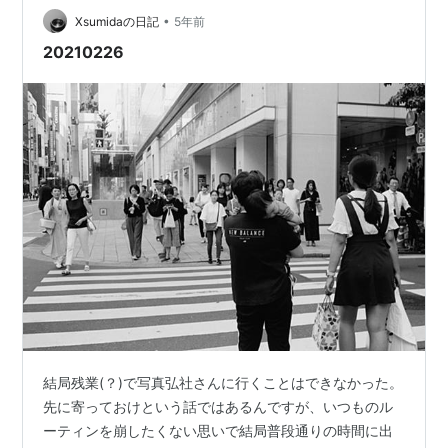
•
唯一無二なところは、電飾看板が水面に写ってゆらめく
Xsumidaの日記
5年前
ところだろう。 御堂筋を北上する。 大阪から出港する船
20210226
が帆を張ったデ…
結局残業(？)で写真弘社さんに行くことはできなかった。
先に寄っておけという話ではあるんですが、いつものル
ーティンを崩したくない思いで結局普段通りの時間に出