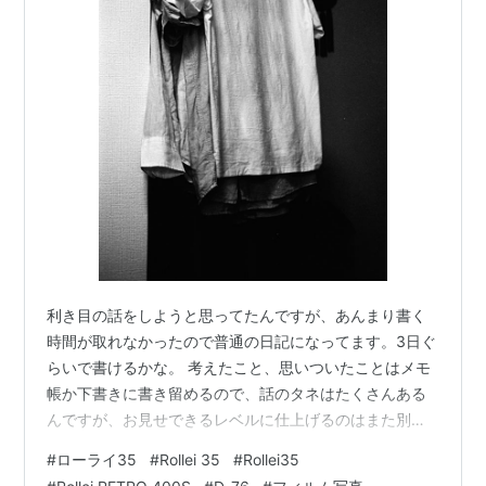
利き目の話をしようと思ってたんですが、あんまり書く
時間が取れなかったので普通の日記になってます。3日ぐ
らいで書けるかな。 考えたこと、思いついたことはメモ
帳か下書きに書き留めるので、話のタネはたくさんある
んですが、お見せできるレベルに仕上げるのはまた別の
話ですね。 このフイルムの力を見た気がする 英語力落ち
#
ローライ35
#
Rollei 35
#
Rollei35
てるなあ、何とかしなきゃな、というのが、今日考えた