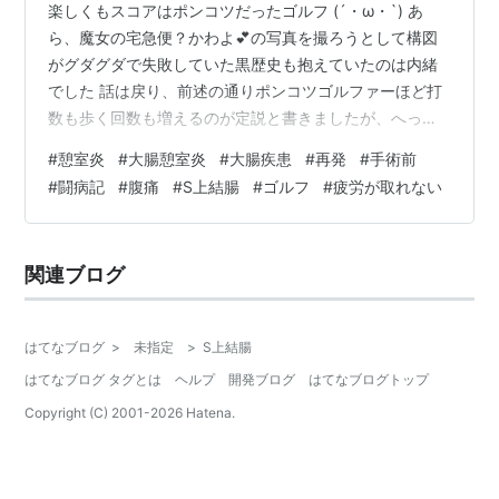
楽しくもスコアはポンコツだったゴルフ (´・ω・`) あ
ら、魔女の宅急便？かわよ💕の写真を撮ろうとして構図
がグダグダで失敗していた黒歴史も抱えていたのは内緒
でした 話は戻り、前述の通りポンコツゴルファーほど打
数も歩く回数も増えるのが定説と書きましたが、へっと
へとに疲れて眠りについた深夜・・・ 超絶な腹痛 (´；
#
憩室炎
#
大腸憩室炎
#
大腸疾患
#
再発
#
手術前
ω；`)ｳｯ… がアタイを襲いました 経験上、憩室炎の再燃4
#
闘病記
#
腹痛
#
S上結腸
#
ゴルフ
#
疲労が取れない
度目、大き目の発作的症状が訪れます 病院に行けば血液
検査の炎症値でひっかかり「即入院判断→絶食治療」間
違いないレベルでした 日曜日だったので行きつけの病院
関連ブログ
は当然お休み、下手すれば緊急オペの可能性もあったの
でこれには震えました 「…
はてなブログ
>
未指定
>
S上結腸
はてなブログ タグとは
ヘルプ
開発ブログ
はてなブログトップ
Copyright (C) 2001-
2026
Hatena.