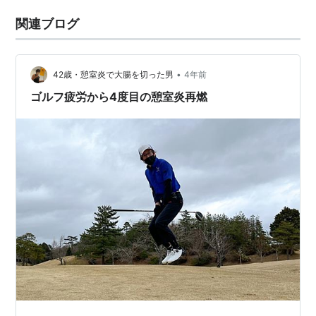
関連ブログ
•
42歳・憩室炎で大腸を切った男
4年前
ゴルフ疲労から4度目の憩室炎再燃