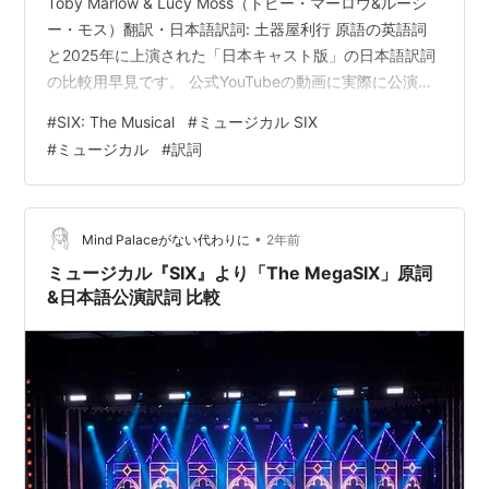
Toby Marlow & Lucy Moss（トビー・マーロウ&ルーシ
ー・モス）翻訳・日本語訳詞: 土器屋利行 原語の英語詞
と2025年に上演された「日本キャスト版」の日本語訳詞
の比較用早見です。 公式YouTubeの動画に実際に公演を
見て少しだけ付け足しました・・・が、フル音源が欲し
#
SIX: The Musical
#
ミュージカル SIX
い😭 DivorcedDivorced BeheadedBeheaded DiedDied
#
ミュージカル
#
訳詞
DivorcedDivorced BeheadedBeheaded
SurvivedSurvived And tonight we are…
•
Mind Palaceがない代わりに
2年前
ミュージカル『SIX』より「The MegaSIX」原詞
&日本語公演訳詞 比較