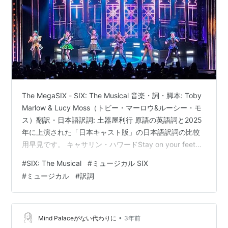
The MegaSIX - SIX: The Musical 音楽・詞・脚本: Toby
Marlow & Lucy Moss（トビー・マーロウ&ルーシー・モ
ス）翻訳・日本語訳詞: 土器屋利行 原語の英語詞と2025
年に上演された「日本キャスト版」の日本語訳詞の比較
用早見です。 キャサリン・ハワードStay on your feet—
hit it, Maria! キャサリン・オブ・アラゴンC'mon, clap
#
SIX: The Musical
#
ミュージカル SIX
your hands! アナ・オブ・クレーブスGet your phones
#
ミュージカル
#
訳詞
outYou're gonna wanna film thisここからは撮影もOK キ
ャサリン・パーBut…
•
Mind Palaceがない代わりに
3年前