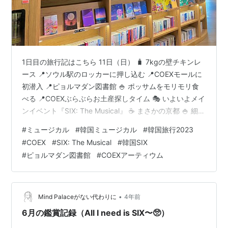
1日目の旅行記はこちら 11日（日） 🧳 7kgの壁チキンレ
ース 📍ソウル駅のロッカーに押し込む 📍COEXモールに
初潜入 📍ピョルマダン図書館 🍚 ポッサムをモリモリ食
べる 📍COEXぶらぶらお土産探しタイム 🎭 いよいよメイ
ンイベント『SIX: The Musical』 ☕️ まさかの京都 🍚 細々
おやつを食べつつ空港へ 📍Wi-Fi返却は忘れずに 🧳 運命
#
ミュージカル
#
韓国ミュージカル
#
韓国旅行2023
の7kg測定 ✈️ 出国 12日（月） ✈️ 帰国 📍後泊 旅行の振り
#
COEX
#
SIX: The Musical
#
韓国SIX
返り 11日（日） 🧳 7kgの壁チキンレース 私たちが利用
#
ピョルマダン図書館
#
COEXアーティウム
したPeachは、機内持ち込みが1人7kgまで可能。7kgを
超えると追加料金がかかります。 前回の旅行時は…
•
Mind Palaceがない代わりに
4年前
6月の鑑賞記録（All I need is SIX〜🥺）