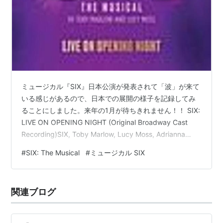
ミュージカル『SIX』日本公演が発表されて「波」が来て
いる感じがあるので、日本での展開の様子を記録してみ
ることにしました。来年の1月が待ちきれません！！ SIX:
LIVE ON OPENING NIGHT (Original Broadway Cast
Recording)SIX, Toby Marlow, Lucy Moss, Adrianna
Hicks, Andrea Macasaet & Brittney Mackミュージカル
#
SIX: The Musical
#
ミュージカル SIX
¥1681 WOWOW:「第75回トニー賞授賞式」でEx-
Wives〜SIXのパフォーマンスを日本語字幕付きで放送
（2022/6/13） 清水美依紗: I Do…
関連ブログ