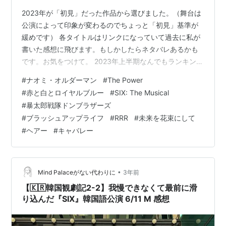
2023年が「初見」だった作品から選びました。（舞台は
公演によって印象が変わるのでちょっと「初見」基準が
緩めです） 各タイトルはリンクになっていて過去に私が
書いた感想に飛びます。もしかしたらネタバレあるかも
です。お気をつけて。 2023年上半期なんでもランキング
（感情優先編） 📚 ナオミ・オルダーマン『パワー』 📚
#
ナオミ・オルダーマン
#
The Power
ケイシー・マクイストン『赤と白とロイヤルブルー』 🎭
#
赤と白とロイヤルブルー
#
SIX: The Musical
식스 더 뮤지컬（SIX: The Musical） 📺 暴太郎戦隊ドン
#
暴太郎戦隊ドンブラザーズ
ブラザーズ 📺 ブラッシュアップライフ 🎞 RRR 🎤
#
ブラッシュアップライフ
#
RRR
#
未来を花束にして
Musical Meets Symphony 2023 "DIVA" 🎤 海宝直人コン
#
ヘアー
#
キャバレー
サート『ATT…
•
Mind Palaceがない代わりに
3年前
【🇰🇷韓国観劇記2-2】我慢できなくて最前に滑
り込んだ『SIX』韓国語公演 6/11 M 感想