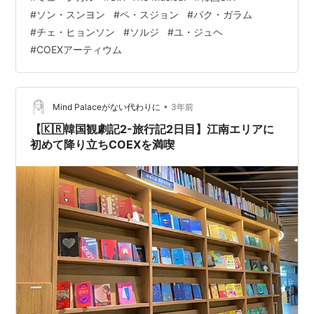
スパート ブーリンの「LOL」 「うちらは」SIX 最後に い
#
ソン・スンヨン
#
ペ・スジョン
#
パク・ガラム
ざ、劇場へ 劇場は「coex 新韓カード artium」。江南エ
#
チェ・ヒョンソン
#
ソルジ
#
ユ・ジュヘ
リアにあるcoexモールの中に入っていて「インターパー
#
COEXアーティウム
ク」の名が冠せられています。 建物の外側も内側も
『SIX』仕様にラッピングされていて可愛かった…
•
Mind Palaceがない代わりに
3年前
【🇰🇷韓国観劇記2-旅行記2日目】江南エリアに
初めて降り立ちCOEXを満喫