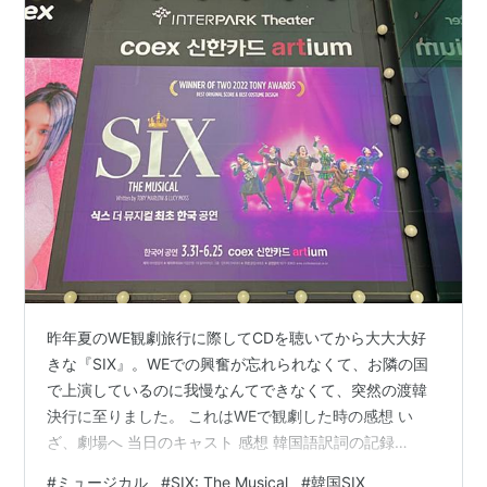
昨年夏のWE観劇旅行に際してCDを聴いてから大大大好
きな『SIX』。WEでの興奮が忘れられなくて、お隣の国
で上演しているのに我慢なんてできなくて、突然の渡韓
決行に至りました。 これはWEで観劇した時の感想 い
ざ、劇場へ 当日のキャスト 感想 韓国語訳詞の記録
「Suddenly Seymour」問題 ドイツ語と訛りのクレーブ
#
ミュージカル
#
SIX: The Musical
#
韓国SIX