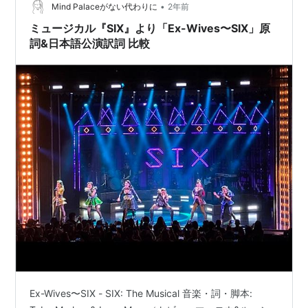
•
Mind Palaceがない代わりに
2年前
ミュージカル『SIX』より「Ex-Wives〜SIX」原
詞&日本語公演訳詞 比較
Ex-Wives〜SIX - SIX: The Musical 音楽・詞・脚本: