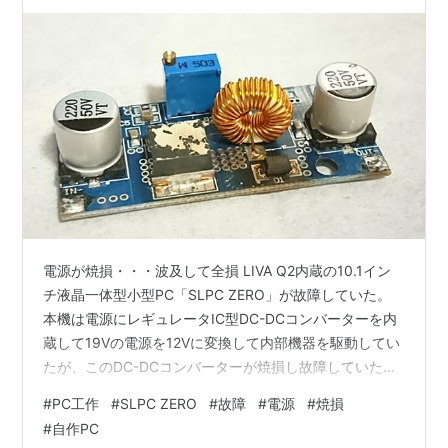
電源が焼損・・・波及して全損 LIVA Q2内蔵の10.1イン
チ液晶一体型小型PC「SLPC ZERO」が故障していた。
本機は電源にレギュレータIC型DC-DCコンバーターを内
蔵して19Vの電源を12Vに変換して内部機器を駆動してい
たが、このDC-DCコンバーターが焼損し故障していた。
焼損したコンバーター 上の写真は破損したDC-DCコンバ
#
PC工作
#
SLPC ZERO
#
故障
#
電源
#
焼損
ーターで「D1」と印刷された部分が激しく焦げている。
#
自作PC
また隣のレギュレータICも熱による変色がある。 おそら