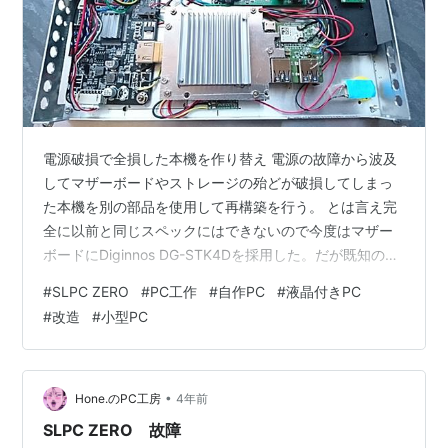
電源破損で全損した本機を作り替え 電源の故障から波及
してマザーボードやストレージの殆どが破損してしまっ
た本機を別の部品を使用して再構築を行う。 とは言え完
全に以前と同じスペックにはできないので今度はマザー
ボードにDiginnos DG-STK4Dを採用した。だが既知の不
具合としてUSB3.0にストレージを接続すると接続と分離
#
SLPC ZERO
#
PC工作
#
自作PC
#
液晶付きPC
を繰り返す謎現象が発生する。苦渋(？)の選択ではあるが
#
改造
#
小型PC
増設ストレージはUSB2.0接続にして製作している。 再構
築中の本機 写真は再構築中の本機内部で、液晶制御基板
に直結したマザーボード(中央下のヒートシンク部)や
USB2.0接続したM.2 NGFF SSDが載っている。 …
•
Hone.のPC工房
4年前
SLPC ZERO 故障