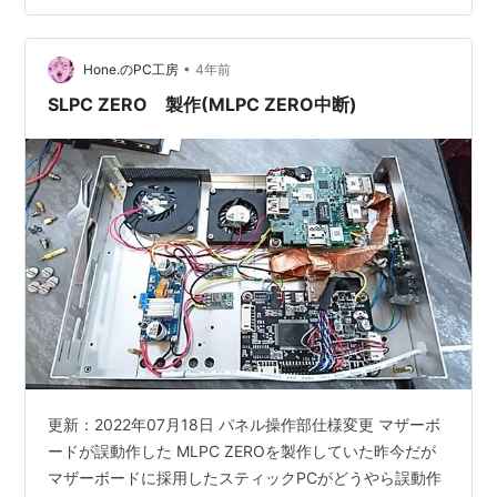
く二次側(出力)の過負荷による焼損ではないかと思う。原
因は次の部位で判明した。 冷却FAN駆動用DC-DCコンバ
ーター 上の写真は一見不具合は視認でき…
•
Hone.のPC工房
4年前
SLPC ZERO 製作(MLPC ZERO中断)
更新：2022年07月18日 パネル操作部仕様変更 マザーボ
ードが誤動作した MLPC ZEROを製作していた昨今だが
マザーボードに採用したスティックPCがどうやら誤動作