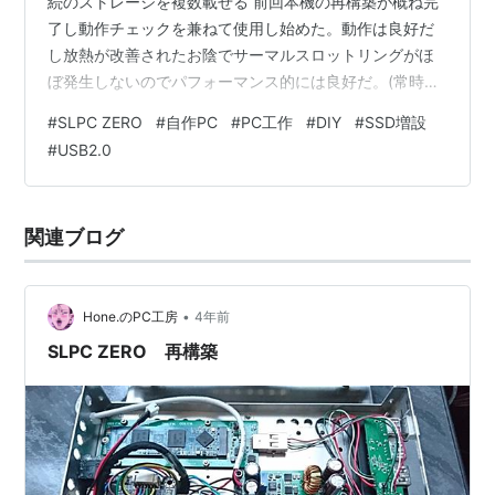
続のストレージを複数載せる 前回本機の再構築が概ね完
了し動作チェックを兼ねて使用し始めた。動作は良好だ
し放熱が改善されたお陰でサーマルスロットリングがほ
ぼ発生しないのでパフォーマンス的には良好だ。(常時バ
ースト状態の2.4GHz駆動が可能) そうなると今度はスト
#
SLPC ZERO
#
自作PC
#
PC工作
#
DIY
#
SSD増設
レージを多くしたいと考えている。そこでUSB2.0接続で
#
USB2.0
はあるが増設ストレージにM.2 NGFF SSDを設置可能に
した本機を、最大で4基までSSDを増やせる様に改造す
る。 増設ストレージを重ねた状態 電源(USBバスパワー
関連ブログ
となる)の5VをFET SW(黒い基板)でスイ…
•
Hone.のPC工房
4年前
SLPC ZERO 再構築