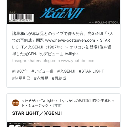
諸星和己が赤坂晃とのライブで仰天発言、光GENJI「7人
での再結成」問題 www.news-postseven.com ＜STAR
LIGHT／光GENJI（1987年）＞ オリコン初登場1位を獲
得した光GENJIのデビュー曲 twilight-
tasogare.hatenablog.com www.youtube.com
#
1987年
#
デビュー曲
#
光GENJI
#
STAR LIGHT
#
諸星和己
#
赤坂晃
#
再結成
＜たそがれ -Twilight-＞【なつかしの歌謡曲】昭和-平成ヒッ
•
ト・ミュージック
7年前
STAR LIGHT／光GENJI