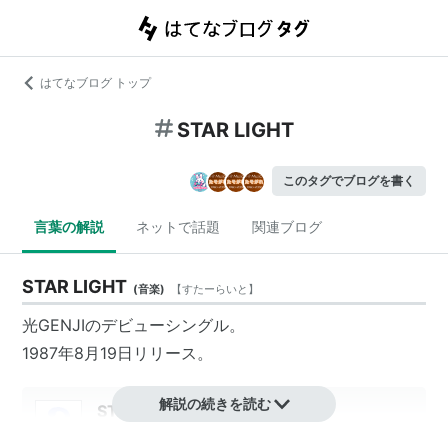
はてなブログ トップ
STAR LIGHT
このタグでブログを書く
言葉の解説
ネットで話題
関連ブログ
STAR LIGHT
(
音楽
)
【
すたーらいと
】
光GENJIのデビューシングル。
1987年8月19日リリース。
解説の続きを読む
STAR LIGHT
アーティスト:
光GENJI,飛鳥涼,RICHARD