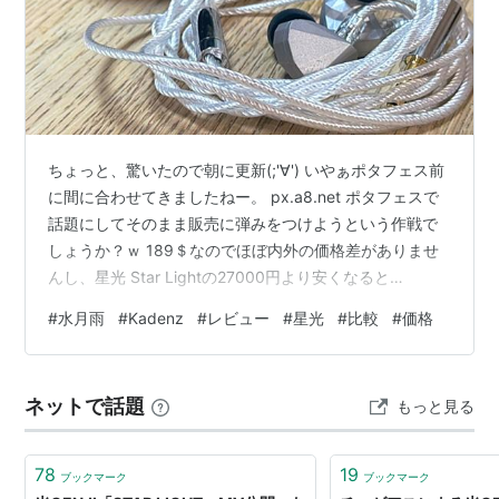
ちょっと、驚いたので朝に更新(;'∀') いやぁポタフェス前
に間に合わせてきましたねー。 px.a8.net ポタフェスで
話題にしてそのまま販売に弾みをつけようという作戦で
しょうか？ｗ 189＄なのでほぼ内外の価格差がありませ
んし、星光 Star Lightの27000円より安くなると
は！！！ あと、何気にTACはTACフィルムではなかった
#
水月雨
#
Kadenz
#
レビュー
#
星光
#
比較
#
価格
です（ごめんなさいｗ） ↓予約リンク px.a8.net 音の評
価的にはほとんど変わっていないので音についてはこち
らを参照ください～ el-snow.hatenablog.com こうなっ
ネットで話題
もっと見る
てくると値段が同じ星光 Star Lightとの比較も気になっ
てくると…
78
19
ブックマーク
ブックマーク