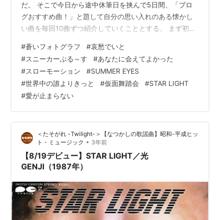
だ。 そこで今日から途中休筆日を挟んで5日間、「ブロ
グおすすめ曲！」と題して自分の思い入れのある懐かし
い曲を毎回10曲ずつ紹介していくこととする。 まず初日
の今日は「80年代アイドル」特集としたのだが、やはり
#
蒼いフォトグラフ
#
哀愁でいと
80年代の特色は男女のアイドルたちで、ほかのどの年代
#
スニーカーぶる～す
#
あなたに会えてよかった
と比べても輝いていたと思う。 10曲の紹介枠には収まり
#
スローモーション
#
SUMMER EYES
きれないほど魅力的なアイドルが溢れていた年代だった
#
世界中の誰よりきっと
#
仮面舞踏会
#
STAR LIGHT
が、今回紹介した10組の歌手たちはまさに本当のスーパ
#
愛が止まらない
ーアイドルだった。 それぞれ歌手のデビューシングル曲
のリリース順に紹介してい…
＜たそがれ -Twilight-＞【なつかしの歌謡曲】昭和-平成ヒッ
•
ト・ミュージック
3年前
【8/19デビュー】STAR LIGHT／光
GENJI（1987年）