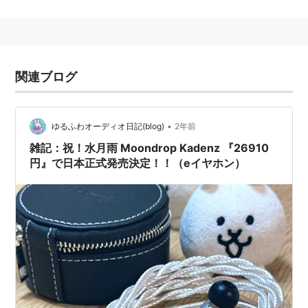
STILGOE,高柳恋,佐藤準
出版社/メーカー:
ポニーキャニオン
発売日:
1989/11/21
メディア:
CD
クリック
: 49回
この商品を含むブログ (3件) を見る
関連ブログ
•
ゆるふわオーディオ日記(blog)
2年前
*
リスト
：
リスト::ジャニーズ関連キーワード//固有名詞
雑記：祝！水月雨 Moondrop Kadenz 『26910
*
リスト
：
リスト::曲タイトル
円』で日本正式発売決定！！（eイヤホン）