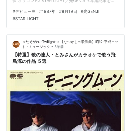
位 オリコン1位 STAR LIGHT／光GENJI ＜本編記事を見
る＞ twilight-tasogare.hatenablog.com
#
デビュー曲
#
1987年
#
8月19日
#
光GENJI
#
STAR LIGHT
＜たそがれ -Twilight-＞【なつかしの歌謡曲】昭和-平成ヒッ
•
ト・ミュージック
3年前
【特選】歌の達人・とみさんがカラオケで歌う飛
鳥涼の作品 ５選