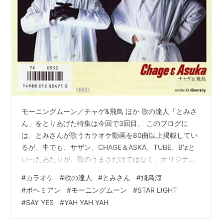
モーニングムーン／チャゲ&飛鳥 ほか 歌の達人「とみさ
ん」をとりあげた特集は今回で3回目、 このブログに
は、とみさんが歌うカラオケ動画を80曲以上掲載してい
るが、中でも、サザン、CHAGE＆ASKA、TUBE、B’zと
いったあたりが、歌のうまさだけではなく、オリジナル
と聞き間違うほど特徴をとらえた正に完コピ的なクオリ
#
カラオケ
#
歌の達人
#
とみさん
#
飛鳥涼
ティの完成度である。 今回はCHAGE＆ASKAの飛鳥涼が
#
ボヘミアン
#
モーニングムーン
#
STAR LIGHT
手掛けた作品をとみさんが歌う動画をセレクトした。 も
#
SAY YES
#
YAH YAH YAH
との記事には飛鳥涼本人が歌う動画も収められているの
で、是非聞く比べてみていただきたい、 ＜ボヘミアン／