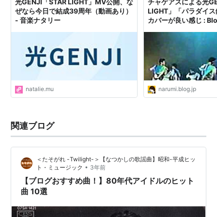
光GENJI「STAR LIGHT」MV公開、な
チャゲアスによる光GEN
ぜなら今日で結成39周年（動画あり）
LIGHT」「パラダイ
- 音楽ナタリー
カバーが良い感じ : Blo
natalie.mu
narumi.blog.jp
関連ブログ
＜たそがれ -Twilight-＞【なつかしの歌謡曲】昭和-平成ヒッ
•
ト・ミュージック
3年前
【ブログおすすめ曲！】80年代アイドルのヒット
曲 10選