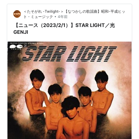
葛城ユキ（1983年）＞ 飛鳥涼・井上大輔が作詞作曲して
＜たそがれ -Twilight-＞【なつかしの歌謡曲】昭和-平成ヒッ
大友裕子が歌っ…
•
ト・ミュージック
4年前
【ニュース（2023/2/1）】STAR LIGHT／光
GENJI