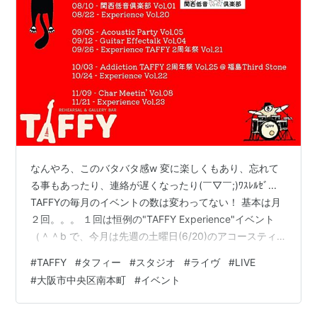
なんやろ、このバタバタ感w 変に楽しくもあり、忘れて
る事もあったり、連絡が遅くなったり(￣▽￣;)ﾜｽﾚﾙｾﾞ...
TAFFYの毎月のイベントの数は変わってない！ 基本は月
２回。。。 １回は恒例の"TAFFY Experience"イベント
（＾＾b で、今月は先週の土曜日(6/20)のアコースティ
ックパーティーだった。 アコースティックは、毎回めっ
#
TAFFY
#
タフィー
#
スタジオ
#
ライヴ
#
LIVE
ちゃ面白かったな！ 個人的には、Experienceより好き❤️
#
大阪市中央区南本町
#
イベント
幼馴染と12年ぶりくらいに復活したユニット(naonao)が
緊張感あり過ぎてたまらんw Hooleysも持ち曲が徐々に増