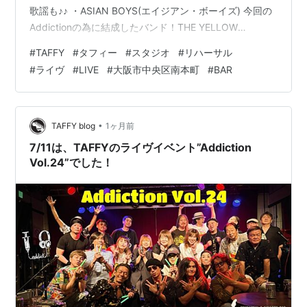
歌謡も♪♪ ・ASIAN BOYS(エイジアン・ボーイズ) 今回の
Addictionの為に結成したバンド！THE YELLOW
MONKEYのカヴァーバンド♪♪ ・鶯谷エクスプロージョン
#
TAFFY
#
タフィー
#
スタジオ
#
リハーサル
僕の信頼するbrotherバンド！今回は東京から遠征してく
#
ライヴ
#
LIVE
#
大阪市中央区南本町
#
BAR
れたインプロビゼーションバンド♪♪ ・THE TONE
DOWNS 今回の為に結成されたカヴァーバンドで、
Calmdownのカヴァーも♪♪ ・Calmdown 今年で結成19年
で、この…
•
TAFFY blog
1ヶ月前
7/11は、TAFFYのライヴイベント”Addiction
Vol.24”でした！