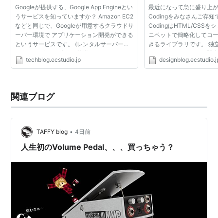
Googleが提供する、Google App Engineとい
最近になって急に盛り上が
うサービスを知っていますか？ Amazon EC2
Codingをみなさんご存知で
などと同じで、Googleが用意するクラウドサ
CodingはHTML/CSS
ーバー環境で アプリケーション開発ができる
ニペットで簡略化してコ
というサービスです。 (レンタルサーバーの
きるライブラリです。 独
ようなもの) その大きな特徴は、なんといっ
ィタソフトではなく、既存の
techblog.ecstudio.jp
designblog.ecstudio.j
ても月間500万PV相当まで"無料"ということ
ィタにプラグイン的に導
です。 ※有料で制限...
Zen-Codingというのもが
関連ブログ
•
TAFFY blog
4日前
人生初のVolume Pedal、、、買っちゃう？