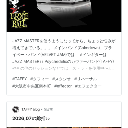
JAZZ MASTERを使うようになってから、ちょっと悩みが
増えてきている。。。 メインバンド(Calmdown)、プラ
イベートバンド(VELVET JAM)では、メインギターは
JAZZ MASTER♪♪ Psychedelixのカヴァーバンド(TAFFY)
やその他のセッションなどでは、ストラトを使用中〜♪♪
という状況なのです（＾＾b ストラトの場合は、手元の
#
TAFFY
#
タフィー
#
スタジオ
#
リハーサル
Volumeのコントロールで補正はできる！ が、しか〜
#
大阪市中央区南本町
#
effector
#
エフェクター
し！！ JAZZ MASTERに至っては、可能ではあるんだけ
ど手元のVolumeが、、、遠い(￣▽￣;)ｵ〜ｲ!!! それと僕の
JAZZ MASTERは一応、、、ビンテージ(・・;)…
•
TAFFY blog
5日前
2026,07の総括♪♪