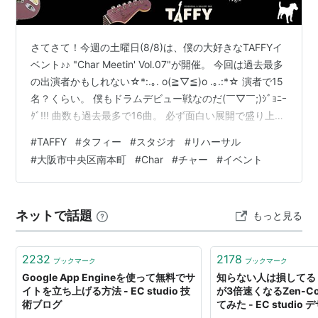
さてさて！今週の土曜日(8/8)は、僕の大好きなTAFFYイ
ベント♪♪ "Char Meetin' Vol.07"が開催。 今回は過去最多
の出演者かもしれない☆*:.｡. o(≧▽≦)o .｡.:*☆ 演者で15
名？くらい。 僕もドラムデビュー戦なのだ(￣▽￣;)ｼﾞｮﾆｰ
ﾀﾞ!!! 曲数も過去最多で16曲。 必ず面白い展開で盛り上が
るので、当日が楽しみで仕方ない（＾＾b オーディエン
#
TAFFY
#
タフィー
#
スタジオ
#
リハーサル
スの受付は募集中ですよ〜♪♪ 〒541-0054 大阪市中央区
#
大阪市中央区南本町
#
Char
#
チャー
#
イベント
南本町2-3-12 EDGE本町 B1 Rehearsal&GalleryBar -
TAFFY https://www.taffy-studio.c…
ネットで話題
もっと見る
2232
2178
ブックマーク
ブックマーク
Google App Engineを使って無料でサ
知らない人は損してる
イトを立ち上げる方法 - EC studio 技
が3倍速くなるZen-C
術ブログ
てみた - EC studi