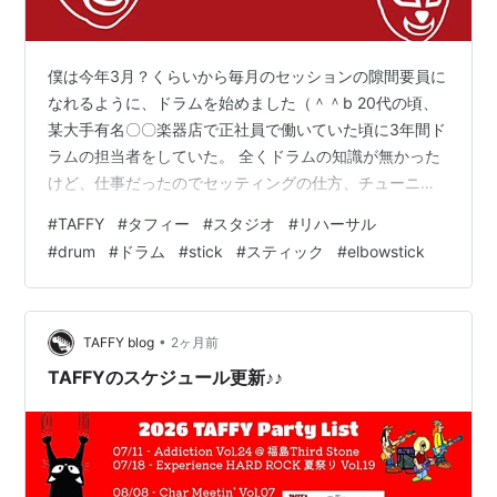
僕は今年3月？くらいから毎月のセッションの隙間要員に
なれるように、ドラムを始めました（＾＾b 20代の頃、
某大手有名〇〇楽器店で正社員で働いていた頃に3年間ド
ラムの担当者をしていた。 全くドラムの知識が無かった
けど、仕事だったのでセッティングの仕方、チューニン
グの仕方、音色の特徴など我流で覚えながら、時にはお
#
TAFFY
#
タフィー
#
スタジオ
#
リハーサル
客様に教えてもらったりして知識を学んだ。 スタジオに
#
drum
#
ドラム
#
stick
#
スティック
#
elbowstick
個人練習で何度も入って、ドラムセットをバラして組み
立てたりもして、叩く練習も少しだけしてみた程
度。。。 あれから約30年くらい(￣▽￣;)w 改めてドラム
セットと向き合う事にしたけど、叩けないもんだw 今
•
TAFFY blog
2ヶ月前
は、自分のスタジオがあるので、毎晩…
TAFFYのスケジュール更新♪♪