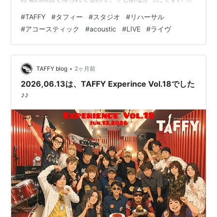
＜;)ｽｲﾏｾﾝ...お初の方が多かったので、今回は演奏時にち
#
TAFFY
#
タフィー
#
スタジオ
#
リハーサル
ょっと緊張しちゃったかもしれない（＾＾；幼馴染と再
#
アコースティック
#
acoustic
#
LIVE
#
ライヴ
結成したユニットも、まだまだクリアしなきゃいけない
課題は山積みだ！出演者の皆様、オーディエンスの皆
様、誠にありがとうございました♪♪ エントリーしてね〜
☆*:.｡. o(≧▽≦)o .｡.:*☆ 〒541-0054 大阪市中央区南…
•
TAFFY blog
2ヶ月前
2026,06.13は、TAFFY Experince Vol.18でした
♪♪