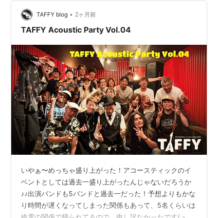
えてきたし♪( ´▽｀) 出演者のエントリーも増えてきて、
通常…
•
TAFFY blog
2ヶ月前
TAFFY Acoustic Party Vol.04
いやぁ〜めっちゃ盛り上がった！アコースティックのイ
ベントとしては過去一盛り上がったんじゃないだろうか
♪♪出演バンドも5バンドと過去一だった！予想よりもかな
り時間が遅くなってしまった関係もあって、5名くらいは
終電の関係で帰られてるので、申し訳なかったです(＞人