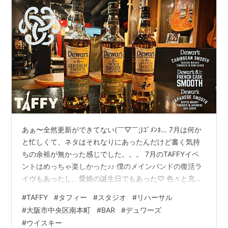
あぁ〜全然更新ができてない(￣▽￣;)ｺﾞﾒﾝﾈ... 7月は何か
と忙しくて、ネタはそれなりにあったんだけど書く気持
ちの余裕が無かった感じでした。。。 7月のTAFFYイベ
ントはめっちゃ楽しかった♪♪ 僕のメインバンドの復活ラ
イヴもあったし、愛娘の誕生日でもあった♡ 色々と充実
した7月になったかな〜（＾＾b と言ってるうちに、もう
#
TAFFY
#
タフィー
#
スタジオ
#
リハーサル
2026年も8月にΣ(￣。￣ﾉ)ﾉﾊﾔｯ!!! TAFFYの後半はイベン
#
大阪市中央区南本町
#
BAR
#
デュワーズ
トが盛り沢山で、また更新が遅れそうな予感（＾＾； ま
#
ウイスキー
ずは、グループLINEがめっちゃ盛り上がってる8/8の