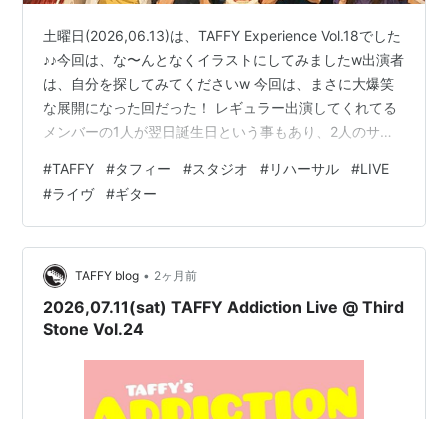
土曜日(2026,06.13)は、TAFFY Experience Vol.18でした
♪♪今回は、な〜んとなくイラストにしてみましたw出演者
は、自分を探してみてくださいw 今回は、まさに大爆笑
な展開になった回だった！ レギュラー出演してくれてる
メンバーの1人が翌日誕生日という事もあり、2人のサプ
ライズする事にもなり大盛り上がりだった☆*:.｡.
#
TAFFY
#
タフィー
#
スタジオ
#
リハーサル
#
LIVE
o(≧▽≦)o .｡.:*☆ さ〜て、来月は定番になりつつの僕の
#
ライヴ
#
ギター
苦手なハードロックナイト！ 見た目はハードロックです
がw 時間の関係で、数名の方が写っていませんが、、、
〒541-0054 大阪市中央区南本町2-3-12 EDGE本町 B1
Rehea…
•
TAFFY blog
2ヶ月前
2026,07.11(sat) TAFFY Addiction Live @ Third
Stone Vol.24