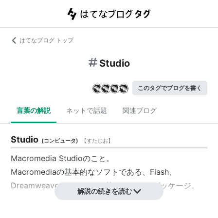
はてなブログ トップ
Studio
このタグでブログを書く
言葉の解説
ネットで話題
関連ブログ
Studio
(
コンピュータ
)
【
すたじお
】
Macromedia Studioのこと。
Macromediaの基本的なソフトである、Flash、
Dreamweaver、
Fireworks
等をまとめたパッケージ。
解説の続きを読む