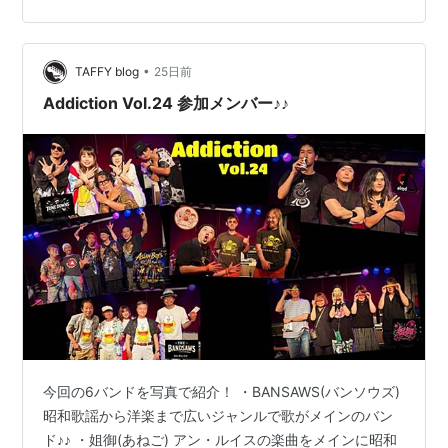
Char Meetin' Vol.07だ！ 今回は、新規のメンバーさまも
いっぱいで今まで以…
•
TAFFY blog
25日前
Addiction Vol.24 参加メンバー♪♪
今回の6バンドを写真で紹介！ ・BANSAWS(バンソウズ)
昭和歌謡から洋楽まで広いジャンルで歌がメインのバン
ド♪♪ ・姐御(あねご) アン・ルイスの楽曲をメインに昭和