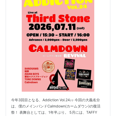
今年3回目となる、Addiction Vol.24♪♪ 今回の大義名分
は、僕のメインバンドCalmdown(カームダウン)の復活
祭！ 表舞台としては、1年半ぶり。 5月には、TAFFY