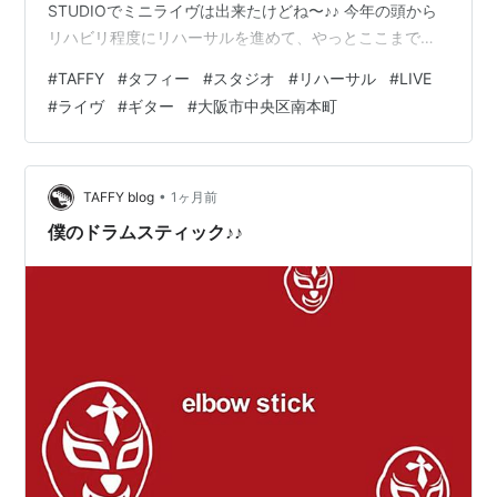
STUDIOでミニライヴは出来たけどね〜♪♪ 今年の頭から
リハビリ程度にリハーサルを進めて、やっとここまで辿
り着いた感じ。 完全復活はできたかな？ 準備は万端なよ
#
TAFFY
#
タフィー
#
スタジオ
#
リハーサル
#
LIVE
うな気がするぜー（＾＾b 後は、みんなをビビらせるだ
#
ライヴ
#
ギター
#
大阪市中央区南本町
け(￣▽￣;)ﾁﾋﾞﾘｿｳw Calmdown(落ち着け！)の名前通り落
ち着いた演奏をしたいところだけど、今回は少年のよう
な演奏が予想されるww 東京から僕のbrothger!!!(鶯谷エ
クスプロージ…
•
TAFFY blog
1ヶ月前
僕のドラムスティック♪♪