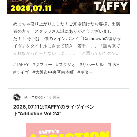
めっちゃ盛り上がりました！ご来場頂けたお客様、出演
者の方々、スタッフさん誠にありがとうございまし
た！！ 今回は、僕のメインバンド「Calmdownの復活ラ
イヴ」をタイトルにさせて頂き、若干、、、「誰も来て
くれなかったらどないしよ。。。」と思っていたのです
が、蓋を開けたらめっちゃご来場頂けて光栄でした
#
TAFFY
#
タフィー
#
スタジオ
#
リハーサル
#
LIVE
☆*:.｡. o(≧▽≦)o .｡.:*☆ 毎月のTAFFYイベントの
#
ライヴ
#
大阪市中央区南本町
#
ギター
Experience(経験)も毎月のように楽しさ面白さを更新で
きてるように、Addictionも毎月のように盛り上がりや楽
しさ優しさなど、更新する勢いがあったりで、出演者の
みんなでライヴが完成していってるような気がします。
•
TAFFY blog
1ヶ月前
次回は…
2026,07.11はTAFFYのライヴイベン
ト"Addiction Vol.24"