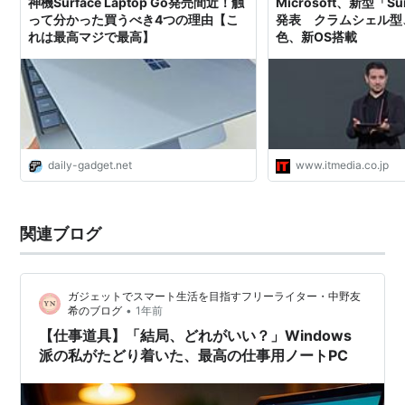
神機Surface Laptop Go発売間近！触
Microsoft、新型「Sur
って分かった買うべき4つの理由【こ
発表 クラムシェル型
れは最高マジで最高】
色、新OS搭載
daily-gadget.net
www.itmedia.co.jp
関連ブログ
ガジェットでスマート生活を目指すフリーライター・中野友
•
希のブログ
1年前
【仕事道具】「結局、どれがいい？」Windows
派の私がたどり着いた、最高の仕事用ノートPC