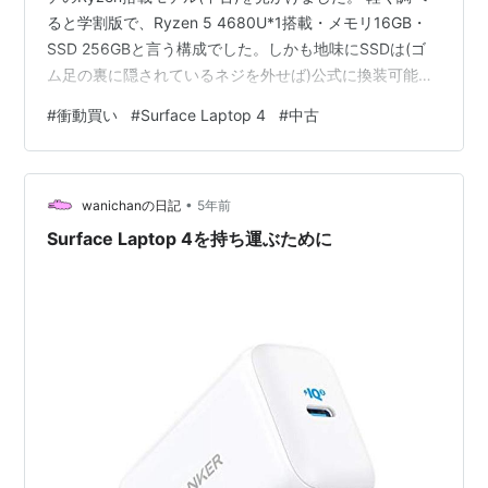
ると学割版で、Ryzen 5 4680U*1搭載・メモリ16GB・
SSD 256GBと言う構成でした。しかも地味にSSDは(ゴ
ム足の裏に隠されているネジを外せば)公式に換装可能な
モデルと言う面白いモデルです。しかも調べるとゴム足
#
衝動買い
#
Surface Laptop 4
#
中古
の交換部品がMicrosoft自ら販売してくれていると言うの
で、費用は発生しますがゴム足を丁寧に取り外さずとも
済むので換装難易度は非常に低いので(隠しネジと言う時
•
点で不満はありますが)近年のPCにしては好印象です。
wanichanの日記
5年前
衝動的に買っても良かったの…
Surface Laptop 4を持ち運ぶために