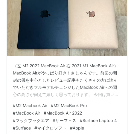
（左.M2 2022 MacBook Air 右.2021 M1 MacBook Air）
MacBook Airがやっぱり好き！さじゃんです。前回の開
封の儀を中心としたレビュー記事もたくさんの方に読ん
でいただきフルモデルチェンジしたMacBook Airへの関
心の高さが伺えて嬉しく思っております。 今回は買い替
えるきっかけとなった（M1 2021）MacBook Airとの比較
#
M2 Macbook Air
#
M2 MacBook Pro
や自分のもう一つのメインマシンであるSurfece
#
MacBook Air
#
MacBook Air 2022
Laptop4との比較もお届けしていこうともいます。個人
#
マックブックエア
#
サーフェス
#
Surface Laptop 4
的にはガジェット系ブログの”ベンチマークテスト”なるも
#
Surface
#
マイクロソフト
#
Apple
のが嫌いでそうした比較はしませんが、重たい目のゲー