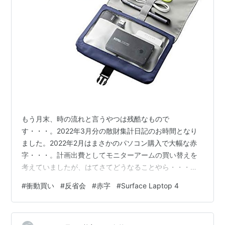
もう月末、時の流れと言うやつは残酷なもので
す・・・。2022年3月分の散財集計日記のお時間となり
ました。2022年2月はまさかのパソコン購入で大幅な赤
字・・・。計画出費としてモニターアームの買い替えを
考えていましたが、はてさてどうなることやら・・・。
いや、どうなることやら・・・と言うか今月もパソコン
#
衝動買い
#
反省会
#
赤字
#
Surface Laptop 4
を購入していると申しますか、サブ用途なのに相殺後金
額が酷いことになってるので真っ赤なのは誰の目から見
ても確実なんですけど(白目) sylve.hatenablog.jp 2022年