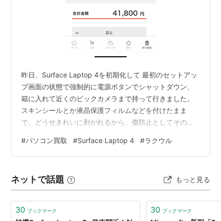
昨日、Surface Laptop 4を初期化して 最初のセットアッ
プ画面の状態で強制的に電源ボタンでシャットダウン、
箱に入れて近くのビックカメラまで持って行きました。
スキンシールとか液晶保護フィルムなどを付けたまま
で。どうせきれいに剥がれるから、傷防止としてそのま
まにしておくと言ったら了承いただきました。査定まで1
#
パソコン買取
#
Surface Laptop 4
#
ラクウル
時間。 その間神座でラーメン食べて待機。 結果、液晶に
小さな白ムラがあると指摘されました orz 液晶のムラの
原因って何ですのん？ モニターの液晶にムラがあるのは
ネットで話題
もっと見る
故障ですか？故障ではありません。 液晶ディスプレイ
は、見る角度によってすじ状の色ムラや、明るさのムラ
が見えることがありま…
30
30
ブックマーク
ブックマーク