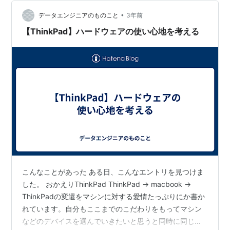
でパソコンを使っているか、簡単に整理しておきます。
主な用途: 資料作成、執筆・編集、メール対応などの事
•
データエンジニアのものこと
3年前
務・テキスト作業が中心（重い動画編集…
【ThinkPad】ハードウェアの使い心地を考える
こんなことがあった ある日、こんなエントリを見つけま
した。 おかえりThinkPad ThinkPad → macbook →
ThinkPadの変還をマシンに対する愛情たっぷりにか書か
れています。自分もここまでのこだわりをもってマシン
などのデバイスを選んでいきたいと思うと同時に同じよ