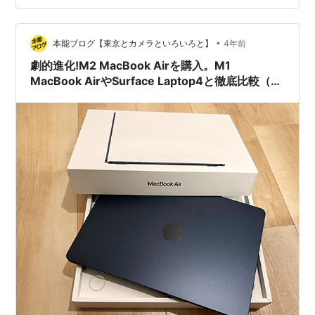
ムでも…
•
本能ブログ【東京とカメラといろいろと】
4年前
劇的進化!M2 MacBook Airを購入。M1
MacBook AirやSurface Laptop4と徹底比較（前
編）【MacBook Air比較2022】