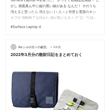
かし 画面真ん中に縦の黒い線がある なんだ！ そのうち
消えると思ったら 消えない (＞人＜;) 何度も電源のオン
オフや 強制終了を試みた 線が気になる！ (*´Д｀*) 結局
画面真ん中の縦の一本の線は消えず パソコン画面が半分
#
Surface Laptop 4
に分割されてるみたいで 気になる。 (*´Д｀*) 最後の手
段 初期設定したのが 水の泡になるが 初期化することに
した。 結果 電源を入れ直し画面を確認 残念ながらまだ
•
気になる線は消えず 続けて初期化されてしまったので も
Re:シルの日々の戯言。
4年前
う一度 いまい…
2022年3月分の散財日記をまとめておく