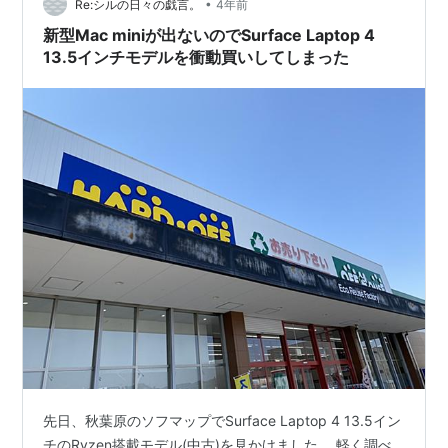
•
3月の散財記録 sylve.hatenablog.jp sylve.hatenablog.jp
Re:シルの日々の戯言。
4年前
やらかし案件としてはSu…
新型Mac miniが出ないのでSurface Laptop 4
13.5インチモデルを衝動買いしてしまった
先日、秋葉原のソフマップでSurface Laptop 4 13.5イン
チのRyzen搭載モデル(中古)を見かけました。 軽く調べ