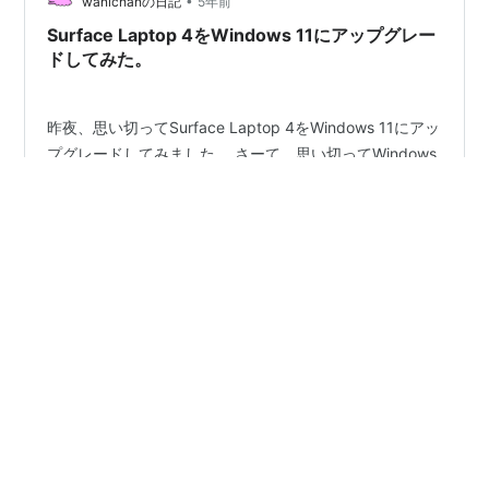
•
wanichanの日記
5年前
Surface Laptop 4をWindows 11にアップグレー
ドしてみた。
昨夜、思い切ってSurface Laptop 4をWindows 11にアッ
プグレードしてみました。 さーて、思い切ってWindows
11にアップグレードしてみるで。
pic.twitter.com/dxXvIsqEot— wanichan (@wanichan)
2021年11月17日 でもさすがにだるくなったので もう寝
る。 pic.twitter.com/udjmPPQp5m— wanichan
#
Surface Laptop 4
#
Windows 11にアップグレード
(@wanichan) 2021年11月17日 Windows 11にしても、
#
Ryzen 5
Expression Web 4は問題なく動作しているようです。起
動に失敗することなく、パブリッシュとかダイナミッ…
•
wanichanの日記
5年前
Surface Laptop 4届いたよー