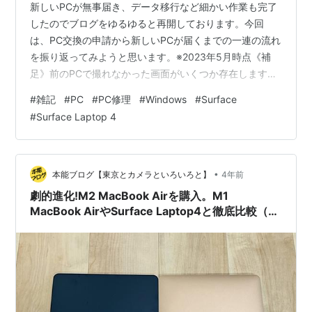
新しいPCが無事届き、データ移行など細かい作業も完了
したのでブログをゆるゆると再開しております。今回
は、PC交換の申請から新しいPCが届くまでの一連の流れ
を振り返ってみようと思います。※2023年5月時点《補
足》前のPCで撮れなかった画面がいくつか存在します。
完璧な手順ではないかもしれませんが、全体の流れは掴
#
雑記
#
PC
#
PC修理
#
Windows
#
Surface
めるかと思います。また、前のPCの画面をスマホで撮っ
#
Surface Laptop 4
たものも登場するため、一部見づらい箇所があるかもし
れません。ご容赦ください。
•
本能ブログ【東京とカメラといろいろと】
4年前
劇的進化!M2 MacBook Airを購入。M1
MacBook AirやSurface Laptop4と徹底比較（後
編）【MacBook Air比較2022】