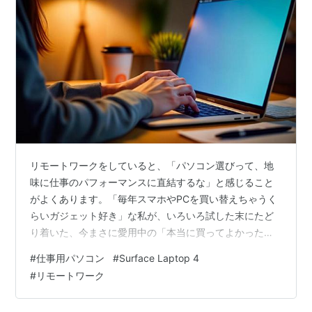
リモートワークをしていると、「パソコン選びって、地
味に仕事のパフォーマンスに直結するな」と感じること
がよくあります。「毎年スマホやPCを買い替えちゃうく
らいガジェット好き」な私が、いろいろ試した末にたど
り着いた、今まさに愛用中の「本当に買ってよかった仕
事用ノートPC」をご紹介します。 なぜこの機種を選んだ
#
仕事用パソコン
#
Surface Laptop 4
のか、他の機種と何が違うのか。実際に使ってみたリア
#
リモートワーク
ルな感想を、ざっくばらんにレビューしていきますね。
私の仕事用パソコンの利用シーン まず、私がどんな環境