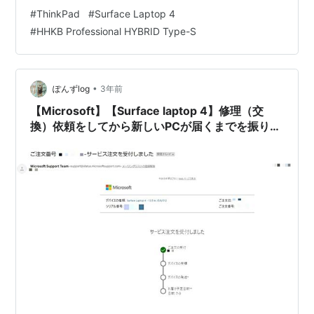
うな題材で自分も文章を書いてみようと思い、この文章
#
ThinkPad
#
Surface Laptop 4
を書いています。 HHKB Studioの発売 あとはHHKB
#
HHKB Professional HYBRID Type-S
Studioが発表されて、飛ぶ鳥を落とす勢いで売れている
（ように見えます）。私自身、HHKB professional
HYBRID Type-Sを利用していますが、HHKBファンとし
ては気になる一品…
•
ぽんずlog
3年前
【Microsoft】【Surface laptop 4】修理（交
換）依頼をしてから新しいPCが届くまでを振り返
る