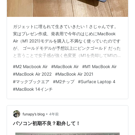
ガジェットに埋もれて生きていきたい！さじゃんです。
実はプレゼン作成、発表用で今年のはじめにMacBook
Air（M1 2021)モデルを購入し不満なく使っていたのです
が、 ゴールドモデルが予想以上にピンクゴールド だった
と言うことで女子感が強く色変更（M1を売却してM1の違
う色に買い直す）かと思っていたところに価格と供給が
#
M2 Macbook Air
#
MacBook Air
#
M1 MacBook Air
落ち着いたMacBook Air M2 2022の個人的にどストライ
#
MacBook Air 2022
#
MacBook Air 2021
クカラーのミッドナイトブルーを購入しM1 MacBook Air
#
マックブックエア
#
M2チップ
#
Surface Laptop 4
2021 売却前に徹底比較したので皆様の購入検討の一助と
#
MacBook 14インチ
なればと思い筆を執った次第であります。 メジャーアッ
プデートのM2 MacBook …
•
funapy’s blog
4年前
パソコン初期不良？勘弁して！