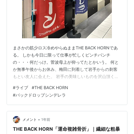
まさかの筋少ロス冷めやらぬままTHE BACK HORNであ
る。 しかも今日に限って仕事が忙しくピンチパンチ
の・・・何だっけ。菅波母上が仰ってたとかいう。 何と
か無事午後からお休み、梅田に到着して岩手からの刺客
もとい友人に会えた。 岩手の美味しいものを沢山頂く、
そしてライブ前に楽しいひと時をありがとうございまし
#
ライブ
#
THE BACK HORN
た。 開場待ち中も別の友人を与太話に付き合わせてしま
#
バックドロップシンデレラ
う、ありがとうございました、そしてごめん。 開場して
割と直ぐに清水音泉の田口さん*1が登場する。 遊牧民先
行の、対バンが発表される前にチケットを取った人向け
にバックドロップシンデレラの紹介（メンバーが銀河遊
•
メメント
1年前
牧民入ってるとか！）、そしてダ…
THE BACK HORN「運命複雑骨折」｜繊細な粗暴