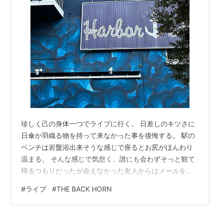
イミライ」（
ASIN:B00009CHC6
）主題歌
6th Single「光の結晶」
2003.6.18（
ASIN:B00009KM3S
）
7th Single「生命線」
2003.8.20（
ASIN:B0000AFOL3
）
8th Single「夢の花」
2004.7.21（
ASIN:B0002CHO28
、
ASIN:B0002CHO2I
）
9th Single「コバルトブルー」
珍しく己の身体一つでライブに行く。 日差しのキツさに
2004.11.3（
ASIN:B0002ZF0WQ
）
日傘か羽織る物を持って来なかった事を後悔する。 駅の
10th Single「キズナソング」
ベンチは岩盤浴出来そうな感じで座るとお尻がほんわり
2005.1.26（
ASIN:B0006TPGAE
）
温まる。 そんな感じで気怠く、誰にも会わずそっと観て
11th Single「ブラックホールバースディ」
帰るつもりだったが会えなかった友人からはメールを貰
2005.12.16(
asin:B000BX4D2C
)
い、会った友人にはちいかわの話等聞いてもらってしま
#
ライブ
#
THE BACK HORN
12th Single「初めての呼吸で」
った。 いつもすみません。 開演前にさらっとクリープハ
2006.2.8（
asin:B000CIXKNE
）
イプとベボべが流れていた。 さり気ない後角祭のお知ら
せかな、行きたかったな。以下、ネタバレ気になる人は