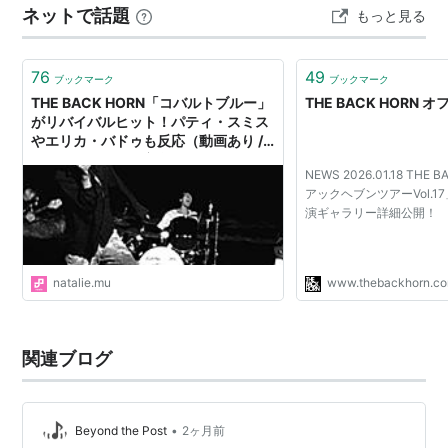
13th Single「カオスダイバー」
ネットで話題
もっと見る
後日。 思い出し都度だらだらぬるぬる書き足したり直し
2006.3.22（
asin:B000ECY456
）
たりするかも。 ほんとに良い？ ここはおれのばか日記だ
14th Single「声」2006.12.20初回盤
から好きに書かせて貰う。 曲の話…
76
49
(
asin:B000K2VG1U
)/通常盤(
asin:B000KRNJG0
)
ブックマーク
ブックマーク
THE BACK HORN「コバルトブルー」
THE BACK HORN
15th Single「美しい名前」2007.3.21初回盤
がリバイバルヒット！パティ・スミス
(
asin:B000N3SXSA
)/通常盤(
asin:B000N0XD7O
)
やエリカ・バドゥも反応（動画あり /
コメントあり） - 音楽ナタリー
16th Single「罠」2007.11.14 初回盤
NEWS 2026.01.18 THE
(
asin:B000VDKXCG
)/通常盤(
asin:B000VDKXCQ
)
アックヘブンツアーVol.1
演ギャラリー詳細公開！
17th Single「覚醒」2008.05.21 初回盤
(
asin:B0016JD5WY
)/通常盤(
asin:B0017LIID2
)
18th Single「戦う君よ」2010.04.21 初回盤
natalie.mu
www.thebackhorn.c
(
asin:B0037OI0YE
)/通常盤(
asin:B0037OI0YO
)
19th Single「閉ざされた世界」2010.08.04 初回
盤(
asin:B003NB98SS
)/通常盤
関連ブログ
(
asin:B003NB98T2
)
「世界中に花束を」2011.03.30（配信限定）
20th Single「シリウス」2012.03.07 初回盤
•
Beyond the Post
2ヶ月前