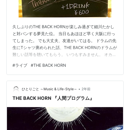
久しぶりのTHE BACK HORNが楽しみ過ぎて細川たかし
と対バンする夢見た位。 当日もあほほど早く大阪に行っ
てしまった。 でも大丈夫、友達がいてはる。 ドラムの先
生にTシャツ褒められた話、THE BACK HORNのドラムが
難しい話等を聴いてもらう。 いつもすみません。 オカン
が足底筋膜炎やってんの見てたんで痛そうだけど山さん
#
ライブ
#
THE BACK HORN
もきっと大丈夫！ と思っていたが、話をしていて山さん
は足底筋膜部分断裂だから・・・ヒィィッとなる。 この
ご時勢に「SOLD OUT」って嬉しくありませんか。 今日
•
はマツも山さんも見えるとこから観るぞ。 今迄THE
ひとりごと ～Music & Life-Style～
2年前
BACK HORNを観た中で一番良い番号だったかもしれ…
THE BACK HORN 『人間プログラム』