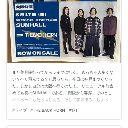
8th Album「アサイラム」2010.09.15 初回限定盤
（
asin:B003WMI6EU
）/ 通常盤
（
asin:B003WMI654
）
9th Album「リヴスコール」2012.06.06 初回限定
盤（
asin:B007NZR2U6
）/ 通常盤
（
asin:B007NZR2S8
）
2nd Live Album「KYO-MEIツアー 〜リヴスコー
ル〜」2013.02.06（
asin:B00AB16EPI
）
Coupling Album「B-SIDE THE BACK HORN」
2013.09.18 (
asin:B00E82FCZY
)
また美容院行ってからライブに行く。 めっちゃ人多くな
10th Album「暁のファンファーレ」2014.04.09
い？ヘリ飛んでる？と思ったら、今日は神戸まつりだっ
初回限定盤（
asin:B00IOC9OUI
）/ 通常盤
た。しかし自分は大阪へ行くのだよ。 リニューアル前含
（
asin:B00IOCBRDA
）
めても初のSUNHALLである。 階段から客席までのとこ
のスペースもたっぷりある、そして客席後ろにちょっと
DVD
したひな壇があって有難い。 とはいえ演者の顔が見える
#
ライブ
#
THE BACK HORN
#
171
1st Live DVD「爆音夢花火」
かな？という感じである。 開演直前に田口さんの前説が
2004.11.3（
asin:B0002ZF0US
）
あった。 「171がバックホーンを引っ張ってきてくれま
1st PV DVD「エモーションピクチャー Vol.1」
した！」 171がダイブ禁止だからやらないでね、171は動