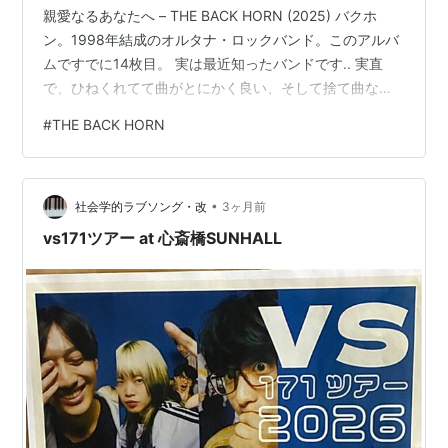
3rd Album「イキルサイノウ」
親愛なるあなたへ – THE BACK HORN (2025) バクホ
2003.10.22（
ASIN:B0000CD7TA
）
ン。1998年結成のオルタナ・ロックバンド。このアルバ
4th Album「ヘッドフォンチルドレン」2005.3.16
ムですでに14枚目。 実は最近知ったバンドです.. 実直
DVD付初回限定盤（
ASIN:B0007OE1X6
）/ 通常盤
で、ひねくれてて曲がとにかく良い、そして捨て曲なし
（
ASIN:B0007N38LS
）
歌詞はストレートなようで奥深くて闇も光もちゃんと浮
#
THE BACK HORN
1st Live Album「産声チェインソー」
かび上がるクサいようでカッコいい おすすめは... 🎵 ジャ
2005.8.24（
ASIN:B000A1C9Y4
）
ンクワーカー働く人なら一度は刺さるんじゃないかな僕
は1年近く朝7時〜深夜1時まで働いてた頃真夜中にコンビ
5th Album「太陽の中の生活」2006.4.19 DVD付
•
ニのベンチで寂しくおにぎり食べて夕飯してた頃を思い
社会学的ラブソング・改
3ヶ月前
初回限定盤（
asin:B000EQIS3G
）/ 通常盤
出した 🎵 「音楽がやむころあなたがここにいいんだ…
vs171ツアー at 心斎橋SUNHALL
（
asin:B000EQIRXW
）
6th Album「THE BACK HORN」
2007.05.23（
asin:B000P0I9DK
）
Best Album「BEST THE BACK HORN」
2008.01.23（
asin:B0010B8DP2
）
7th Album「パルス」2008.09.03 DVD付初回限
定盤（
asin:B001BOBYMM
）/ 通常盤
（
asin:B001BOBYMW
）