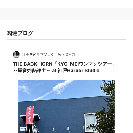
IS FOR YOU」に参加。
ディスコグラフィー
Single
関連ブログ
Indies 1st Single「風船」
2000.9.25（
ASIN:B00005IW9G
）
•
1st Single「サニー」
社会学的ラブソング・改
8日前
2001.4.25（
ASIN:B00005HY07
）
THE BACK HORN「KYO-MEIワンマンツアー」
～爆音灼熱浄土～ at 神戸Harbor Studio
2nd Single「空、星、海の夜」
2001.8.22（
ASIN:B00005MMN5
）
3rd Single「世界樹の下で」
2002.5.29（
ASIN:B000065EEY
）
4th Single「涙がこぼれたら」
2002.8.28（
ASIN:B00006BH1X
）
5th Single「未来」
2003.1.22（
ASIN:B00007KL2V
）〜映画「アカル