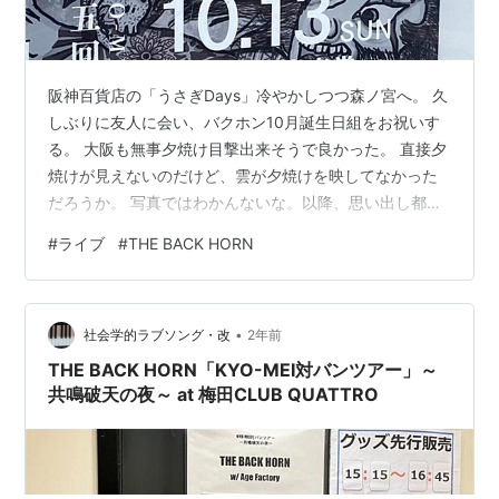
阪神百貨店の「うさぎDays」冷やかしつつ森ノ宮へ。 久
しぶりに友人に会い、バクホン10月誕生日組をお祝いす
る。 大阪も無事夕焼け目撃出来そうで良かった。 直接夕
焼けが見えないのだけど、雲が夕焼けを映してなかった
だろうか。 写真ではわかんないな。以降、思い出し都度
ぬるぬる書くかも。 詳しく綺麗なレポやら話やら見たい
#
ライブ
#
THE BACK HORN
人はTwitterとか検索しておくれ。ほぼ定刻に「甦る陽」
からスタート。 悲鳴みたいなフォーッ！が真後ろから聴
こえて来てびつくり。 真後ろは通路だから人居ない筈な
•
のに？怪異？と三度見位したけど別に背後に人は居なか
社会学的ラブソング・改
2年前
った。 其の位最初から盛り上がってて良い、ただギター
THE BACK HORN「KYO-MEI対バンツアー」～
ソロが埋もれるオイオ…
共鳴破天の夜～ at 梅田CLUB QUATTRO