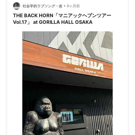
2006.2.8（
asin:B000CIXKB6
）
•
画含めて撮影・SNS上げるのもOKだけどTHE BACK
社会学的ラブソング・改
6ヶ月前
HORNはNGだからもし知らないで撮ってる人が居たら教
2nd Live DVD「ライブ イン ザ サン」
THE BACK HORN「マニアックヘブンツアー
えてあげてね…
Vol.17」 at GORILLA HALL OSAKA
2006.09.27(
asin:B000H5UNH8
)
3rd Live DVD「マニアックヘブンVol.0」
2006.12.20(
asin:B000K0ZSWU
)
4th Live DVD「KYO-MEIライブ〜裸足の夜明け〜
at 日本武道館」2008.10.08 初回限定盤
(
asin:B001DEWK8M
)/ 通常盤
(
asin:B001DEWK8W
)
5th Live DVD「創造のパルス」2009.07.22 初回
限定盤(
asin:B002AD9VFA
)/ 通常盤
(
asin:B002AD9VFK
)
6th Live DVD「マニアックヘブン ベストセレクシ
ョン」2011.12.21(
asin:B005XKJ19S
)
7th Live DVD「KYO-MEIツアー〜リヴスコール〜
at 日本武道館 2013.1.6」2013.03.27 初回限定盤
(
asin:B00ATERPC8
)/ 通常盤(
asin:B00ATERPLO
)