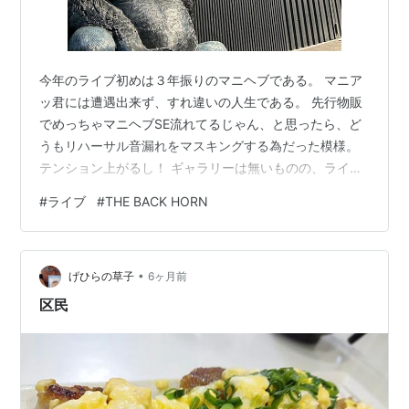
書籍
「ザ・バックホーンの世界」
2008.06.07（
asin:4861914108
）
今年のライブ初めは３年振りのマニヘブである。 マニア
ッ君には遭遇出来ず、すれ違いの人生である。 先行物販
「福島大逆襲」松田晋二（タワーレコード限定）
でめっちゃマニヘブSE流れてるじゃん、と思ったら、ど
2008.09.03
うもリハーサル音漏れをマスキングする為だった模様。
「生と死と詞」BOOK&CD 2010.02.10
テンション上がるし！ ギャラリーは無いものの、ライブ
(
asin:B002XYKASS
)
写真を観る事は出来た。 残念な事に、２階からステージ
#
ライブ
#
THE BACK HORN
を観る事は叶わず。 しかし安心してマニアックドリンク
>
<
貰いに行けるってこった。 SNSで話題になったゴリラソ
ファーは２階に居た。 毛づや良さそう。 以下、ネタバレ
•
気になる人は後日。 以下、自己責任で。 因みに「輪郭」
げひらの草子
6ヶ月前
は乳酸菌の味がした。 お腹の調子が良くなかったので、
区民
乳酸菌ならばちょうど良…