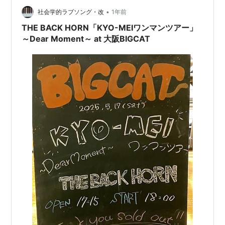
殊でもない。あくまでも、標準だ。そう言い切れる。 真
•
っ先に目に入るこのタイトル。例にもれず中二の病に罹
社会学的ラブソング・改
1年前
患していた私にとって「運命複雑骨折」という曲名は、
THE BACK HORN「KYO-MEIワンマンツアー」
薔薇よりも芳烈で蜜以上に甘いものだった。だからこ…
～Dear Moment～ at 大阪BIGCAT