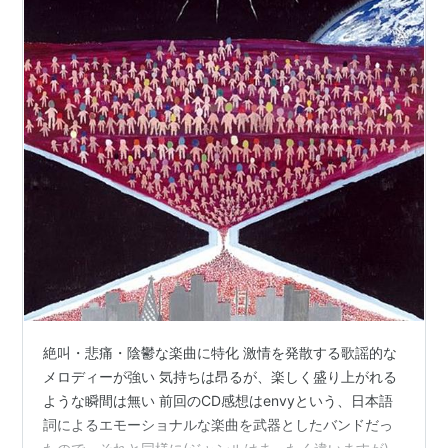
絶叫・悲痛・陰鬱な楽曲に特化 激情を発散する歌謡的な
メロディーが強い 気持ちは昂るが、楽しく盛り上がれる
ような瞬間は無い 前回のCD感想はenvyという、日本語
詞によるエモーショナルな楽曲を武器としたバンドだっ