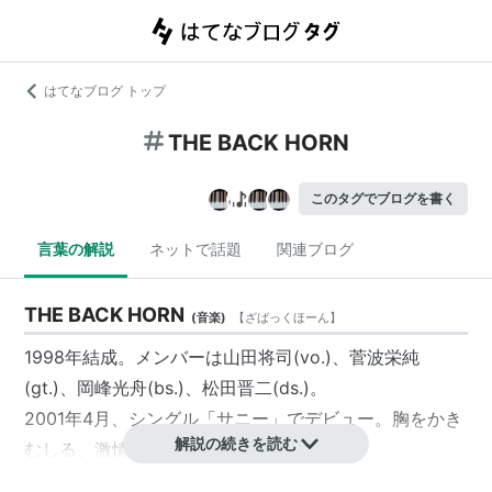
はてなブログ トップ
THE BACK HORN
このタグでブログを書く
言葉の解説
ネットで話題
関連ブログ
THE BACK HORN
(
音楽
)
【
ざばっくほーん
】
1998年結成。メンバーは山田将司(vo.)、菅波栄純
(gt.)、岡峰光舟(bs.)、松田晋二(ds.)。
2001年4月、シングル「サニー」でデビュー。胸をかき
解説の続きを読む
むしる、激情型の詞とサウンドが特徴。
2009年、THE YELLOW MONKEY トリビュート「THIS