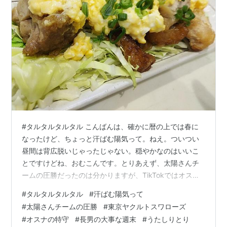
#タルタルタルタル こんばんは、確かに暦の上では春に
なったけど、ちょっと汗ばむ陽気って。ねえ。ついつい
昼間は背広脱いじゃったじゃない。穏やかなのはいいこ
とですけどね、おむこんです。とりあえず、太陽さんチ
ームの圧勝だったのは分かりますが、TikTokではオスナ
の特守がよく流れてましたが、いやいやいやいや、週末
#
タルタルタルタル
#
汗ばむ陽気って
は打って変わって東京でも積雪かもって。ちょうど長男
#
太陽さんチームの圧勝
#
東京ヤクルトスワローズ
うなが受験で上京するので、身勝手な願いながら、電車
#
オスナの特守
#
長男の大事な週末
#
うたしりとり
止まらないで下さいねと。土地勘のまだない都会で、移