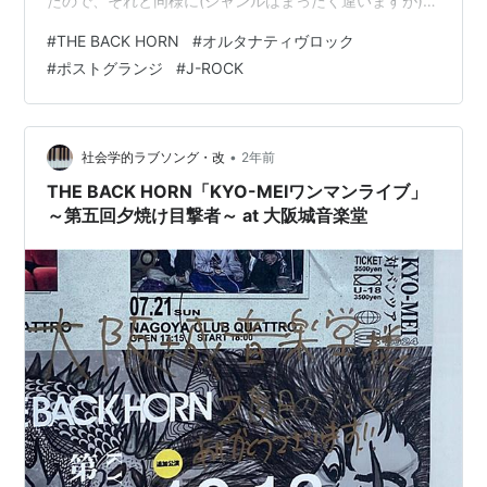
たので、それと同様に(ジャンルはまったく違いますが)激
情の日本語ロックを堪能できるアルバムについても取り
#
THE BACK HORN
#
オルタナティヴロック
上げてみます。 THE BACK HORNが2001年に発表したメ
#
ポストグランジ
#
J-ROCK
ジャー1stフルアルバム。長いキャリアを誇る彼らの最初
のフルアルバムでありながら、今なお最高傑作との呼び
声も高い名盤。現在国内メタルシーンにて頭角を現して
いるkokeshiや、明日の叙景といったバンドにも影響を与
•
社会学的ラブソング・改
2年前
えている…
THE BACK HORN「KYO-MEIワンマンライブ」
～第五回夕焼け目撃者～ at 大阪城音楽堂