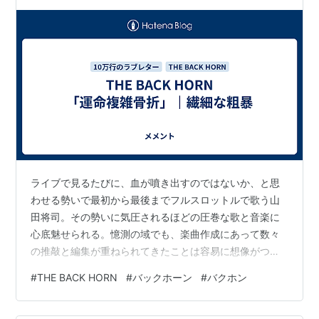
ライブで見るたびに、血が噴き出すのではないか、と思
わせる勢いで最初から最後までフルスロットルで歌う山
田将司。その勢いに気圧されるほどの圧巻な歌と音楽に
心底魅せられる。憶測の域でも、楽曲作成にあって数々
の推敲と編集が重ねられてきたことは容易に想像がつ
く。 いつのことだか憶えていないけれど、〈コレ〉がス
#
THE BACK HORN
#
バックホーン
#
バクホン
タンダードになった分岐点がたしかにあった。今となっ
ては『運命複雑骨折』は奇をてらってもいなければ、特