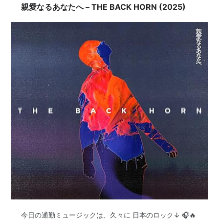
(
asin:B006QO68OG
)/通常盤(
asin:B006QO671U
)
親愛なるあなたへ – THE BACK HORN (2025)
21th Single「バトルイマ」2013.09.18
(
asin:B00E82FD0I
)
22th Single「シンメトリー/コワレモノ」
2014.02.19 初回盤(
asin:B00HQ0SHE8
)/通常盤
(
asin:B00HQ0TBHA
)
Album
Indies 1st Album「何処へ行く」
1999.9.22（
ASIN:B00005IFU5
）
Indies 2nd Album「甦る陽」
2000.4.25(2001.6.20 New Mix)
（
ASIN:B00005LVS0
）
1st Album「人間プログラム」
2001.10.17（
ASIN:B00005Q7Y3
）
2nd Album「心臓オーケストラ」
2002.11.13（
ASIN:B00006JOT4
）
今日の通勤ミュージックは、久々に 日本のロック↓ 🎧🔥