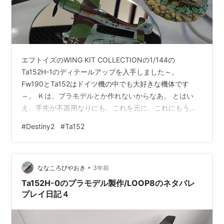
エフトイズのWING KIT COLLECTIONの1/144の
Ta152H-1のディテールアップを入手しました～。
Fw190とTa152はドイツ機の中でも大好きな機体です
～。 Ｋは、プラモデルとか作れないからなあ。 とはい
え、手先が不器用なりにも、これを元に、これにもう少
しいろいろとディテールを詰めていこう。 とりあえず、
#
Destiny2
#
Ta152
空中線のまん中の分岐を追加して、FuG16のループアン
テナの後ろのバーを追加して、あと、可能なら搭乗用の
ステップも自作してくっ付けたい。 それくらいは、きっ
•
とＫでもできるであろう。 「Destiny2」、今週の「刃の
ななころびやおき
3年前
道」、先ほど終了。 ……というか、「刃の道」が終わっ
Ta152H-0のプラモデル製作/LOOP8のネタバレ
てし…
プレイ日記４