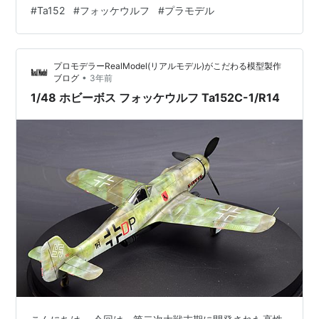
Fw190を作ったクルト・タンク博士の最高傑作です。H-
#
Ta152
#
フォッケウルフ
#
プラモデル
0型なので先行量産型ですね。 ドイツ戦闘機には珍しく
主翼は長いです。機首に30mmモーターカノンを、主翼
付け根辺りに20mm機関砲を搭載しています。火力凄
プロモデラーRealModel(リアルモデル)がこだわる模型製作
い。 それもそのはず。この戦闘機は高高度から飛来…
•
ブログ
3年前
1/48 ホビーボス フォッケウルフ Ta152C-1/R14