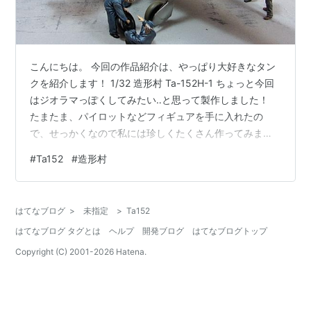
こんにちは。 今回の作品紹介は、やっぱり大好きなタン
クを紹介します！ 1/32 造形村 Ta-152H-1 ちょっと今回
はジオラマっぽくしてみたい‥と思って製作しました！
たまたま、パイロットなどフィギュアを手に入れたの
で、せっかくなので私には珍しくたくさん作ってみまし
た。 フィギュアって、小さいので製作するの苦手な人も
#
Ta152
#
造形村
多いですが… 私は意外に好きです（＾＾） タンク博士も
おられます！ 機体を近くから見るとリベットが見える。
離れるとリベットは目立ってないこの感じが好きですね
はてなブログ
>
未指定
>
Ta152
（＾＾）b 機体の塗装について ダークグリーン＋ライト
はてなブログ タグとは
ヘルプ
開発ブログ
はてなブログトップ
グリーン＋ブラウンバイオレット３色迷彩 大戦末期仕様
ですね。さりげな…
Copyright (C) 2001-
2026
Hatena.