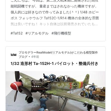
こんにちは。 今回は、第二次大戦末期に開発された高性
能戦闘機ですが、 量産まではされなかった機体ですが、
個人的には好きなので作ってみました(＾＾) 1/48 ホビー
ボス フォッケウルフ Ta152C-1/R14 機体の全体的な雰囲
気は良いですね！ キット自体は以前発売されていたもの
に、魚雷をセットした物になります。 発売から10年経っ
#
Ta152
#
リアルモデル
#
飛行機模型
てますが、悪くないですよ。 いつも制作している Ta-
152H-1と今回のC-1/R14と違い、 主翼がD-9と同じで短
いことですね。 主翼が違うだけで別の機体に見えるくら
プロモデラーRealModel(リアルモデル)がこだわる模型製作
い印象が違いますね(＾＾；） 機種もD-9とは若干異なっ
•
ブログ
4年前
ています。 今までTa-152H-1…
1/32 造形村 Ta-152H-1 パイロット・整備兵付き