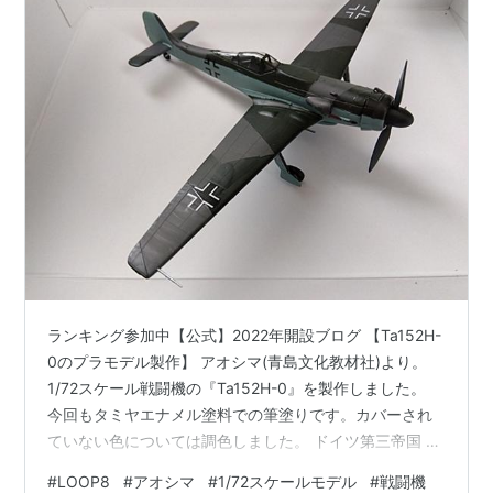
ランキング参加中【公式】2022年開設ブログ 【Ta152H-
0のプラモデル製作】 アオシマ(青島文化教材社)より。
1/72スケール戦闘機の『Ta152H-0』を製作しました。
今回もタミヤエナメル塗料での筆塗りです。カバーされ
ていない色については調色しました。 ドイツ第三帝国 フ
ォッケウルフ社 Ta152H-0 フォッケウルフでお馴染みの
#
LOOP8
#
アオシマ
#
1/72スケールモデル
#
戦闘機