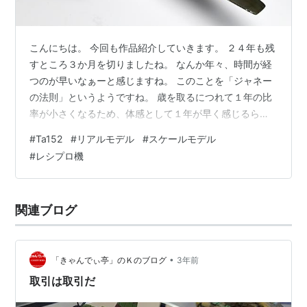
こんにちは。 今回も作品紹介していきます。 ２４年も残
すところ３か月を切りましたね。 なんか年々、時間が経
つのが早いなぁーと感じますね。 このことを「ジャネー
の法則」というようですね。 歳を取るにつれて１年の比
率が小さくなるため、体感として１年が早く感じるらし
いですね。 １日１日を大切に過ごしていきましょう(＾
#
Ta152
#
リアルモデル
#
スケールモデル
＾） 話が脱線しましたが・・・ 1/32 造形村 Ta-152H-1
#
レシプロ機
パイロット・パラシュート装着・整備兵セット 出撃前の
臨場感あふれる情景が見えそうな雰囲気ですね。 1/32の
造形村キットとなります。 以前から言っておりますが、
関連ブログ
製作するにはそれなりのスキルが要するキットです。 良
い作品…
•
「きゃんでぃ亭」のＫのブログ
3年前
取引は取引だ