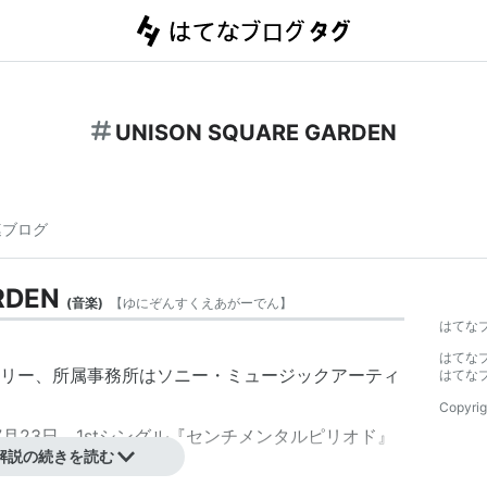
UNISON SQUARE GARDEN
連ブログ
RDEN
(
音楽
)
【
ゆにぞんすくえあがーでん
】
はてな
はてな
リー、所
属事務
所はソニー・ミュージックアーティ
はてな
Copyrig
年7月23日、1stシングル『センチメンタルピリオド』
解説の続きを読む
デビュー。