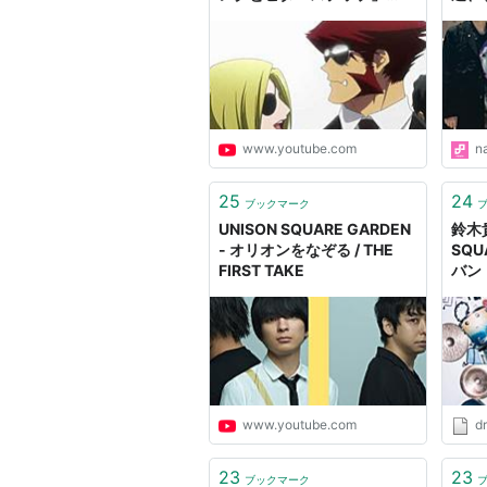
UNISON SQUARE GARDEN
活動
新世界ノート （2006年8月1日
流星前夜（2008年1月16日発売
www.youtube.com
n
25
24
ブックマーク
UNISON SQUARE GARDEN
鈴木
- オリオンをなぞる / THE
SQU
FIRST TAKE
バン
を発表
www.youtube.com
d
23
23
ブックマーク