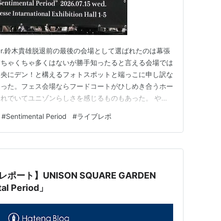
Dr.鈴木貴雄脱退前の最後の会場として選ばれたのは幕張
めちゃくちゃ多くはないが勝手知ったると言える会場では
中央にデン！と構えるフォトスポットと端っこに申し訳な
あった。フェス会場ならフードコートがひしめき合うホー
れでいてユニゾンらしさを感じるものもあった。 やは
ンプルでかっこいいものが一番好ましいのであろう。フォ
#
Sentimental Period
#
ライブレポ
ように見えた。会場でみたシャツもロゴTが一際多かっ
と有志のファンからフラ…
ート】UNISON SQUARE GARDEN
al Period」