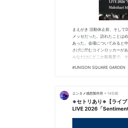
まえがき 活動休止前、そして
メッセだった。訪れたことは
あった。会場についてみると
さげに佇むコインロッカーが
ルなだけにどこか殺風景で、そ
りユニゾン自身もファンもシ
#
UNISON SQUARE GARDEN
トスポットもロゴが一番人気な
たと思う。 会場には関係各所
•
エンタメ感想製作所
14日前
※セトリあり※【ライブレポ
LIVE 2026「Sentiment