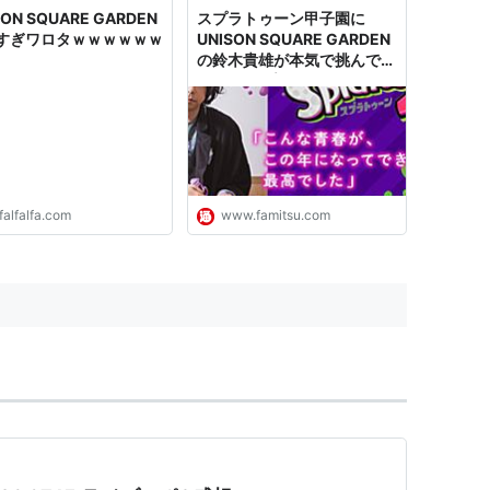
SON SQUARE GARDEN
スプラトゥーン甲子園に
すぎワロタｗｗｗｗｗｗ
UNISON SQUARE GARDEN
の鈴木貴雄が本気で挑んでい
た！ トップアーティストの
ガチすぎるエピソードを訊く
| ゲーム・エンタメ最新情報
のファミ通.com
falfalfa.com
www.famitsu.com