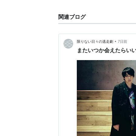
メンバー
関連ブログ
Vocal&Guitar：斎藤宏介（1985
Bass：
田淵智也
（1985年4月26日
Drums：鈴木貴雄（1985年6月13
•
限りない日々の逃走劇
7日前
またいつか会えたらい
ディスコグラフィ
シングル
センチメンタルピリオド
（200
マスターボリューム（2009年1
cody beats（2010年2月10日
スカースデイル（2010年11月2
オリオンをなぞる
（2011年5月
流星のスコール
（2012年7月2
リニアブルーを聴きながら
（20