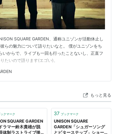
o the?) （2013年11月6日発売）
月5日発売）
プ
（2015年5月20日発売）
年8月9日発売）
1月8日発売）
SON SQUARE GARDEN、通称ユニゾンが活動休止し
彼らの魅力について語りたいなと。 僕がユニゾンをち
15日発売）
らいからで、ライブも一回も行ったことないし、正直フ
りたいので語ります(エゴい)。
ARDEN
（2009年4月15日発売）
月6日発売）
もっと見る
発売）
4年8月27日発売）
37
ブックマーク
ブックマーク
SON SQUARE GARDEN
UNISON SQUARE
ドラマー鈴木貴雄が脱
GARDEN「シュガーソング
現体制ラストライブ後は
とビターステップ」ショート