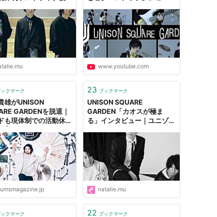
休止 - 音楽ナタリー
Ver.
発売）
）
atalie.mu
www.youtube.com
23
ブックマーク
ブックマーク
貴雄がUNISON
UNISON SQUARE
ARE GARDENを脱退｜
GARDEN「カオスが極ま
ドも現体制での活動休止
る」インタビュー｜ユニゾン
 | ドラマガWeb
の挑戦は止まらない、アニメ
「ブルーロック」主題歌で表
現した新たなサウンドアプロ
ーチ - 音楽ナタリー 特集・
インタビュー
rumsmagazine.jp
natalie.mu
22
ブックマーク
ブックマーク