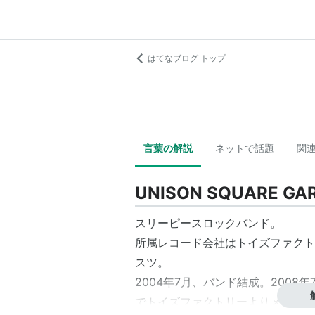
はてなブログ トップ
言葉の解説
ネットで話題
関
UNISON SQUARE GA
スリーピースロックバンド。
所
属レコード会
社はトイズファクト
スツ。
2004年7月、バンド結成。2008
でトイズファクトリーよりメジャー