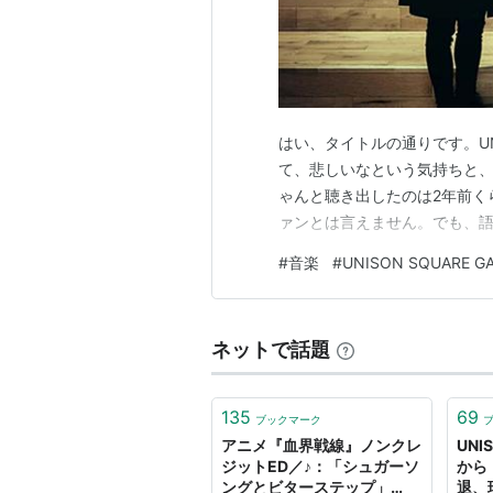
桜のあと (all quartets lead t
harmonized finale
（2014年2
シュガーソングとビターステッ
10% roll, 10% romance
（2017
Invisible Sensation
（2017年1
はい、タイトルの通りです。UNI
て、悲しいなという気持ちと、
fake town baby
（2017年11月
ゃんと聴き出したのは2年前く
オリジナルアルバム
ァンとは言えません。でも、語
#
音楽
#
UNISON SQUARE G
UNISON SQUARE GARDEN 
JET CO.（2010年4月7日発売）
Populus Populus （2011年7
ネットで話題
CIDER ROAD（2013年2月6日
Catcher In The Spy （201
135
69
ブックマーク
Dr.Izzy（2016年7月6日発売）
アニメ『血界戦線』ノンクレ
UNI
ジットED／♪：「シュガーソ
から
ミニアルバム
ングとビターステップ」
退、