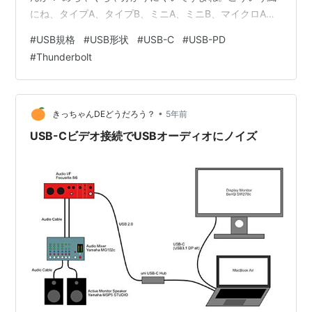
にね、タイプA、タイプB、ミニA、ミニB、マイクロA、
マイクロB、タイプCとかね、まあいろいろあるわけです
#
USB規格
#
USB形状
#
USB-C
#
USB-PD
よね。 さらにややこしいのはね、iPhone使っている人、
#
Thunderbolt
ライトニングというのがあるんですけど、これはUSB規
格ではないんですよね。独自の規格なんですね。まあこ
ういう風にね色んなものがあってややこしい。そして
iPhoneもついにね、iPhone15以降はUSBCになったの
•
きっちゃんDEどうだろう？
5年前
で、今後ライトニ…
USB-Cビデオ接続でUSBオーディオにノイズ