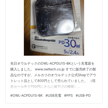
先日オウルテックのOWL-ACPDU1S-BKという充電器を
購入しました。 www.owltech.co.jp すでに販売終了の製
品なのですが、メルカリのオウルテック公式Shopでアウ
トレット品として800円として売られていました。 （現
在セール中で700円にさらに値下げの模様）
jp.mercari.com これはUSB Type-CとAが1ポートづつ付
#
OWL-ACPDU1S-BK
#
USB充電
#
PPS
#
USB-PD
いているよくある充電器なのですが、何でこれを選択し
たのかというとまず値段。800円は安すぎ。さらにわけ