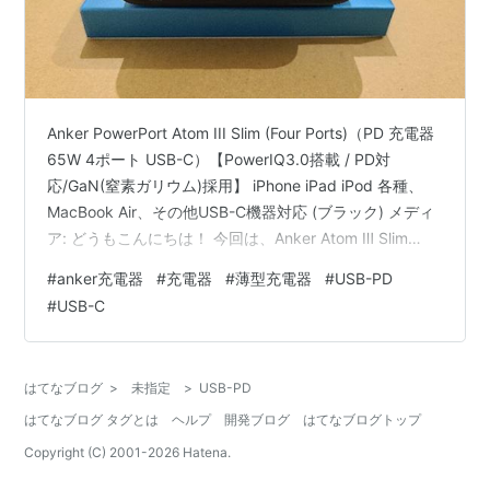
Anker PowerPort Atom III Slim (Four Ports)（PD 充電器
65W 4ポート USB-C）【PowerIQ3.0搭載 / PD対
応/GaN(窒素ガリウム)採用】 iPhone iPad iPod 各種、
MacBook Air、その他USB-C機器対応 (ブラック) メディ
ア: どうもこんにちは！ 今回は、Anker Atom Ⅲ Slim
Four Portsを購入したので紹介したいと思います！！ 今
#
anker充電器
#
充電器
#
薄型充電器
#
USB-PD
回の充電器は、充電する端末が増えてきたので購入する
#
USB-C
に至りました。結論を言えば衝動買いですが。 Anker
PowerPort Atom III Slim …
はてなブログ
>
未指定
>
USB-PD
はてなブログ タグとは
ヘルプ
開発ブログ
はてなブログトップ
Copyright (C) 2001-
2026
Hatena.