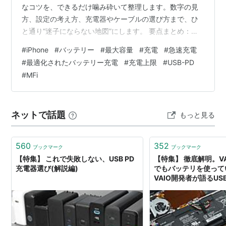
なコツを、できるだけ噛み砕いて整理します。数字の見
方、設定の考え方、充電器やケーブルの選び方まで、ひ
と通り“迷子にならない地図”にします。 要点まとめ：最
大容量は「結果」、原因はだいたい熱と電圧 詳細：バッ
#
iPhone
#
バッテリー
#
最大容量
#
充電
#
急速充電
テリーが「老いる」メカニズムを、ちゃんと理解する ま
#
最適化されたバッテリー充電
#
充電上限
#
USB-PD
ず結論：劣化は“サイクル”より、化学変化と熱が支配する
#
MFi
0%と100%が“よくない”のは、電圧ストレスが大きいから
熱がいちばんの敵：体感できない熱が、いちばん怖い 新
常識：設定でできる延命は、実はけっこう大きい 「最適
ネットで話題
もっと見る
化されたバッテリ…
560
352
ブックマーク
ブックマーク
【特集】 これで失敗しない、USB PD
【特集】 徹底解明。V
充電器選び(解説編)
でもバッテリを使って
VAIO開発者が語るUS
さ