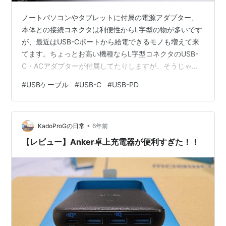
ノートパソコンやタブレットに付属の電源アダプター、
本体との接続コネクタは利便性からL字型の物が多いです
が、最近はUSB-Cポートから給電できるモノも増えて来
てます。ちょっとお高い機種ならL字型コネクタのUSB-
C・ACアダプターが付属してたりしますが、そうじゃな
場合はストレートなUSB-Cケーブルが付属してて、本体
#
USBケーブル
#
USB-C
#
USB-PD
横から出っ張るので、見た目も悪いし、引っ掛けた時に
本体を痛めそうで怖いです＞＜そこで、L字型のUSB-Cケ
ーブルを物色して、良い感じのものを見つけたのでご紹
•
介ヽ( ^ω^)ﾉ UGREEN L字 USB-Cケーブル 《50cm、
KadoProGの日常
6年前
1m、2m、3m》(USB2、PD対応 60W/3A 急…
【レビュー】Anker卓上充電器が便利すぎた！！