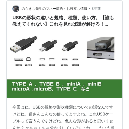
のわからんメーカーでは無くオウルテックというPCパー
•
ツなどでは昔から有名なメーカーであるという事。 そし
のらきち先生のマネー節約・お役立ち情報
3年前
て一番の決め手だったのはPPS（Pr…
USBの形状の違いと規格、種類、使い方。【誰も
教えてくれない】これを見れば謎が解ける！
iPhome15からUSB-Cになりました。
今回はね、USBの規格や形状種類についての話なんです
けどね。皆さんこんなの使ってますよね。これUSBケー
ブルって言うんですけどね。色んな形があると思いませ
んか？ めちゃくちゃ分かりにくいですよね。こういう風