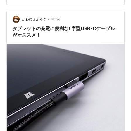
と安定して急速充電が出来ます。特にNintendo Switch
や、USB-C搭載のAndroidスマホ・タブレット／
•
iPhone・iPadの多くは、ACアダプターも流用可能です
かわにょぶろぐ
6年前
が、より小型のものを用意出来…
タブレットの充電に便利なL字型USB-Cケーブル
がオススメ！