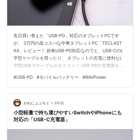
先日買い替えた「USB-PD」対応のタブレットPCです
が、 3万円の高コスパな中華タブレットPC「TECLAST
X4」レビュー！ 折角USB-PD対応なのでと、USB-CのL
字型ケーブルを買ったり、 タブレットの充電に便利なL
字型USB-Cケーブルがオススメ！ USB-PDの充電器を買
ったりしましたが、 小型軽量で持ち運びやすいSwitchや
#
USB-PD
#
モバイルバッテリー
#
RAVPower
iPhoneにも対応の「USB-C充電器」今回はUSB-PD対応
の「モバイルバッテリー」を買って来ました！ヽ( ^ω^)ﾉ
箱は「R」と書かれてて、赤かったら完全に「楽天」です
•
ね（笑 RAVPower モバイルバッテリー 10000mAh PD対
かわにょぶろぐ
6年前
応 29W…
小型軽量で持ち運びやすいSwitchやiPhoneにも
対応の「USB-C充電器」