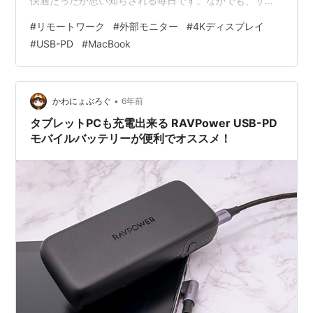
快適だったか思い知らされる毎日です。なかでも、サブ
ディスプレイ（外部モニタ）の有無は生産性に大きく影
#
リモートワーク
#
外部モニター
#
4Kディスプレイ
響を与えるので、家用に購入を検討している方も多いハ
#
USB-PD
#
MacBook
ズ 👀 よく選び方の相談を受けるので、2021年4月現在、
バランスのいいおすすめの外部モニタを「🌲松・🎍竹・
🌸梅」の3プランでご紹介したいと思います。 どれを選
んだらいいのか 🤔 世の中にはモニタの候補がたくさんあ
•
かわにょぶろぐ
6年前
って、比べるだけでも大変です…
タブレットPCも充電出来る RAVPower USB-PD
モバイルバッテリーが便利でオススメ！