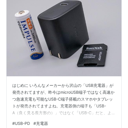
はじめに いろんなメーカーから沢山の「USB充電器」が
発売されてますが、昨今はmicroUSB端子ではなく高速か
つ急速充電も可能なUSB-C端子搭載のスマホやタブレッ
トが発売されてますよね。充電器側の端子も「USB-
A（良く見る長方形の）」ではなく「USB-C」だと、より
高速に充電出来ます。更に、充電器・モバイルバッテリ
#
USB-PD
#
充電器
ーが『USB Power Delivery（USB-PD）』に対応してる