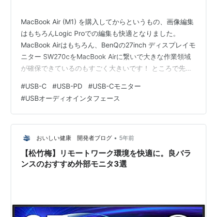
MacBook Air (M1) を購入してからというもの、画像編集
はもちろんLogic Proでの編集も快適となりました。
MacBook Airはもちろん、BenQの27inch ディスプレイモ
ニター SW270cをMacBook Airに繋いで大きな作業領域
が確保できているのもすごく大きいです！ ところで先日
ヘッドフォンをしてギターのレコーディングを行ってい
#
USB-C
#
USB-PD
#
USB-Cモニター
たところ、ミキサーのオーディオ出力からノイズが聞こ
#
USBオーディオインタフェース
えます。 マウスカーソルを動かすとそれにつられて「ジ
ー」という感じの音がさらに大きくなります。。。 現状
のオーディオ関係のシステム図です。ヘッドフォンはミ
キサーのヘッドフォンアウトに接…
•
おいしい健康 開発者ブログ
5年前
【松竹梅】リモートワーク環境を快適に。良バラ
ンスのおすすめ外部モニタ3選