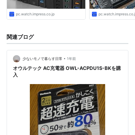
pc.watch.impress.co.jp
pc.watch.impress.co.
関連ブログ
•
少ないモノで暮らす日常
1年前
オウルテック AC充電器 OWL-ACPDU1S-BKを購
入