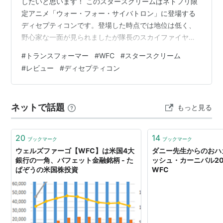
したいと思います！ このスタースクリームはネトフリ限
定アニメ「ウォー・フォー・サイバトロン」に登場する
ディセプティコンです。登場した時点では地位は低く、
野心家な一面が見られましたが隊長のスカイファイヤー
がオートボットに寝返ったことでそのポジションを引き
#
トランスフォーマー
#
WFC
#
スタースクリーム
継ぐことになり、よくある航空参謀となりました。 僕が
#
レビュー
#
ディセプティコン
このスタスクが好きなのはメガトロンに対し、いつもの
ように反逆を起こすもののそれがだんだんと筋が通り始
め、最終的に反旗を翻したことによって結果的に世界が
ネットで話題
もっと見る
救われたことです。やばいものはやばいと認識できると
ころが今作のメガトロンより好きなところです。そ…
20
14
ブックマーク
ブックマーク
ウェルズファーゴ【WFC】は米国4大
ダニー先生からのおハ
銀行の一角、バフェット金融銘柄 - た
ッシュ・カーニバル20
ぱぞうの米国株投資
WFC