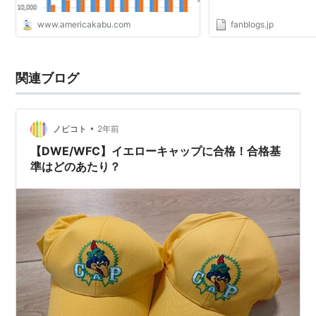
www.americakabu.com
fanblogs.jp
関連ブログ
•
ノビコト
2年前
【DWE/WFC】イエローキャップに合格！合格基
準はどのあたり？