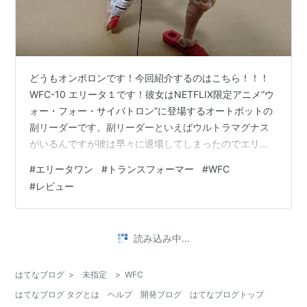
どうもオンボロンです！今回紹介するのはこちら！！！
WFC-10 エリータ１です！彼女はNETFLIX限定アニメ”ウ
ォー・フォー・サイバトロン”に登場するオートボットの
副リーダーです。副リーダーといえばウルトラマグナス
がいるんですが彼は早々に退場してしまったのでエリー
タが副リーダー的な存在となっています。 このトイは前
#
エリータワン
#
トランスフォーマー
#
WFC
に紹介したER-09アーシーのリデコとなっています。リ
#
レビュー
デコとはこの場合、元のトイをベースにアレンジすると
いった解釈でいいと思います。主な変更点はカラー、胴
体、肩、頭の造形です。アーシーと比べると塗装が細か
読み込み中…
くなり豪華になっている印象。このトイのレビューなど
を見ると黄土色みたいなのが…
はてなブログ
>
未指定
>
WFC
はてなブログ タグとは
ヘルプ
開発ブログ
はてなブログトップ