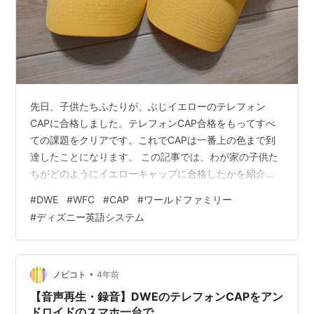
先日、子供たちふたりが、ぶじイエローのテレフォン
CAPに合格しました。テレフォンCAP合格をもってすべ
ての課題をクリアです。これでCAPは一番上の色まで到
達したことになります。 この記事では、わが家の子供た
ちがどのようにイエローキャップに合格したかを紹介し
ます。 イエローキャップは難しい？ イエローキャップの
#
DWE
#
WFC
#
CAP
#
ワールドファミリー
Pre Lesson10・11 イエローキャップのReviewはすべて
#
ディズニー英語システム
歌 Revew10「The Zebra」がおすすめ Revew11「When
You‘re Deteective」は映像に合わせて歌いやすい
Revew12「If I Had the Sorcerer’s Magic H…
•
ノビコト
4年前
【音声再生・録音】DWEのテレフォンCAPをアン
ドロイドのスマホ一台で