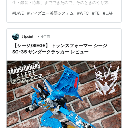
生・録音・応募」までできたので、そのときのやり方を
紹介します。 2021年10月以降、「テレフォンCAP」が録
#
DWE
#
ディズニー英語システム
#
WFC
#
TE
#
CAP
音形式に移行 音声再生機能のメリット・デメリット 音声
再生機能でテレフォンCAPを録音しよう 納得のいくデー
タでテレフォンCAPに合格しよう 2021年10月以降、「テ
•
レフォンCAP」が録音形式に移行 2021年10月以降、
51point
4年前
Telephone English（以下TE）中に「テレフォン…
【シージ/SIEGE】 トランスフォーマー シージ
SG-35 サンダークラッカー レビュー