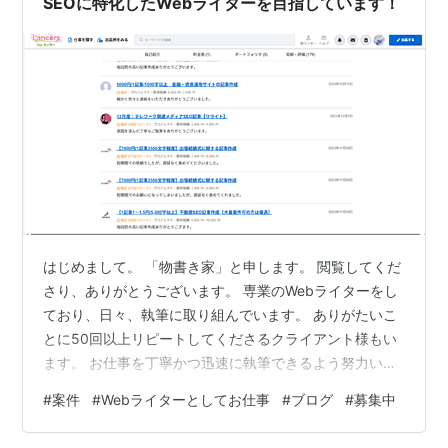
SEOに特化したWebライターを目指しています！
はじめまして。 「物書き家」と申します。 閲覧してくだ
さり、ありがとうございます。 専業のWebライターをし
ており、日々、執筆に取り組んでいます。 ありがたいこ
とに50回以上リピートしてくださるクライアント様もい
ます。 お仕事を丁寧かつ迅速に執筆できるよう努力いた
します！ 【プロフィール】 【お仕事受付中の内容】 <提
#
案件
#
Webライターとしてお仕事
#
ブログ
#
募集中
出方法> <得意分野> <SEO対策として取り組んでいるこ
と> <資格等> <掲載歴・実績> <活動歴> <作業時間>