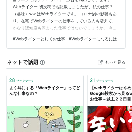
Webライター 初投稿でも記載しましたが、私の仕事？
（趣味）ww はWebライターです。 コロナ渦の影響もあ
り、在宅でWebライターの仕事をしている人も増えて、
かなり認知度も深まった仕事ではないでしょうか。 今回
はなんちゃってライターをしている私が、この仕事をど
#
Webライターとしてお仕事
#
Webライターになるには
のように初めて、どのように仕事をもらっているのかを
紹介していきます。 これから、Webライターの仕事をし
ようとしている人の少しでも参考になればと思います。
ネットで話題
もっと見る
Webライターになるまで まずは、私がなぜWebライター
になったのか、またなりたかったのかをお話しさせてく
ださい。 私は約3年前まで…
28
21
ブックマーク
ブックマーク
よく耳にする「Webライター」ってど
【webライターはや
んな仕事なの？
Google検索から見る
お仕事～城主２２日目～
記～好きなことつぶや