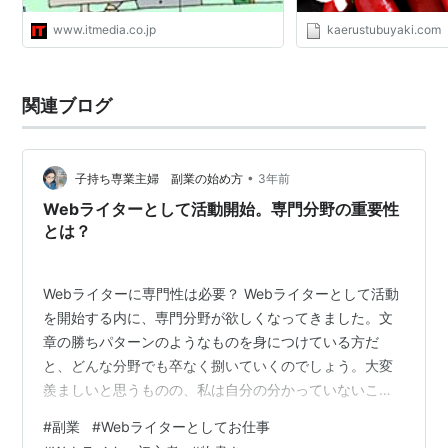
www.itmedia.co.jp
kaerustubuyaki.com
関連ブログ
•
子持ち専業主婦 副業の始め方
3年前
Webライターとして活動開始。専門分野の重要性
とは？
Webライターに専門性は必要？ Webライターとして活動
を開始する内に、専門分野が欲しくなってきました。文
章の勝ちパターンのようなものを身につけている方だ
と、どんな分野でも卒なく捌いていくのでしょう。大変
羨ましいと思うものの、私は自分の分かっていないこと
は書き進められない素人ライターの自覚がありましたの
#
副業
#
Webライターとしてお仕事
で、書ける分野を磨くことにしました。 ちなみにです