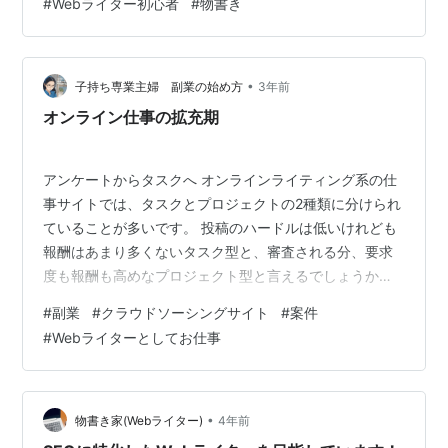
#
Webライター初心者
#
物書き
が、何でも書けるライターなんておかしいと言下に否定
されそうですが、低報酬の案件の中には、器用な方なら
こなせそうなものが多くありました。どういうことかと
言うと、仕事内容の記述に「インターネットで見つかる
•
子持ち専業主婦 副業の始め方
3年前
情報からまとめて下さい」と書いてあるのです。こ…
オンライン仕事の拡充期
アンケートからタスクへ オンラインライティング系の仕
事サイトでは、タスクとプロジェクトの2種類に分けられ
ていることが多いです。 投稿のハードルは低いけれども
報酬はあまり多くないタスク型と、審査される分、要求
度も報酬も高めなプロジェクト型と言えるでしょうか。
簡単にまとめてみました。 タスク 先に記事を作成し、承
#
副業
#
クラウドソーシングサイト
#
案件
認されれば報酬が発生する 単価は低め プロジェクト 最
#
Webライターとしてお仕事
初にライターの選考があり、通過すると記事が作成、納
品できる 納品時に承認されないことや、修正依頼が入る
こともある 単価はタスクよりは上 私がアンケートの次に
手を出したのは、もちろんタスク型の方でした。経歴等
•
物書き家(Webライター)
4年前
を書く必要がなく、書いたものの…