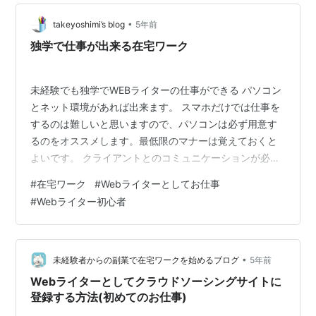
【プロフィール】 住宅メーカーで5年勤務後、専業の
•
Webライターをしております。 SEO対策として「沈黙の
takeyoshimi’s blog
5年前
Webライティング」を熟読しており、完読される文章を
独学で仕事が出来る在宅ワーク
目…
未経験でも独学でWEBライターの仕事ができる パソコン
とネット環境があれば出来ます。 スマホだけでは仕事を
するのは難しいと思いますので、パソコンは必ず用意す
るのをオススメします。最低限のマナーは覚えておくと
よいです。 クライアントとのコミュニケーションが必要
になりますので丁寧語、敬語はある程度必須。ブライン
#
在宅ワーク
#
Webライターとしてお仕事
ドタッチと最低限のパソコンスキルが必要。 ブラインド
#
Webライター初心者
タッチを身につけておくと、文章作成のスピードアップ
につながりますパソコンのスキルも初心者レベルは必
須。 ドキュメント・スプレッドシートなどを使用するこ
とがあるので使えるようにしておくとよいでしょう。
•
未経験者からの副業で在宅ワークを始めるブログ
5年前
webライターの独学法 ジャンル問わず本…
Webライターとしてクラウドソーシングサイトに
登録する方法(初めてのお仕事)