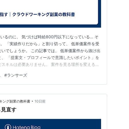
いるのに、 気づけば時給800円以下になっている… そ
。 「実績作りだから」と割り切って、 低単価案件を受
ないでしょうか。 この記事では、 低単価案件から抜け出
と、 「提案文・プロフィールで意識したいポイント」を
なスキルは必要ありません。 案件を見る場所を変えるだ
いきます。 なぜ低単価案件から抜け出せないのか 地雷案
ス
#
ランサーズ
ント 提案文で意識したいポイント スカウトにつながる
てい…
•
キング副業の教科書
10日前
ら見直す