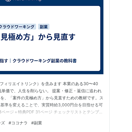
アフィリエイトリンク）を含みます 本業のある30〜40
低単価で、人生を削らない。 提案・修正・返信に追われ
クを、「案件の見極め方」から見直すための教材です。ス
基準を変えることで、実質時給3,000円台を目指せる可
43ページ＋特典PDF 31ページ チェックリストとテンプレ
要） 29,800円（税込） 詳細を見る 販売ページへ移
ーズ
#
ココナラ
#
副業
あり、収入・成果を保証するものではありません。 はじ