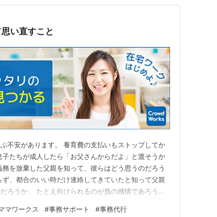
て思い直すこと
ぶ不安があります。 養育費の支払いもストップしてか
息子たちが成人したら「お父さんからだよ」と渡そうか
義務を放棄した父親を知って、彼らはどう思うのだろう
らず、都合のいい時だけ連絡してきていたと知って父親
だろうか。 たとえ向けられるのが負の感情であろう
るため私はなんとも感じない。 とまあ、急にクローー
ママワークス
#
事務サポート
#
事務代行
たのですが、タイトルの「副業」についてです。 私は