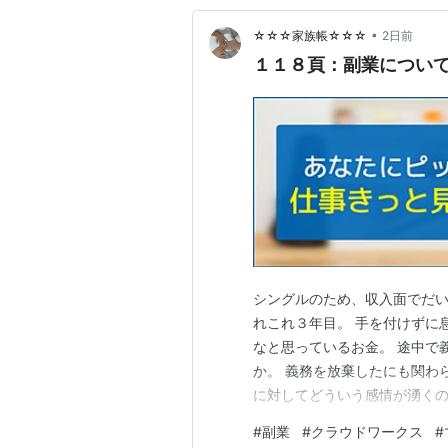
•
☆☆☆家族帳☆☆☆
2日前
１１８頁：副業につい
シングルのため、収入面でだい
れこれ３年目。 手を付けずに
なと思っているお金。 途中で
か。 義務を放棄したにも関わ
に対してどういう感情が湧くの
と、それは父親の自業自得であ
#
副業
#
クラウドワークス
#
ーい気持ちから始まってしまっ