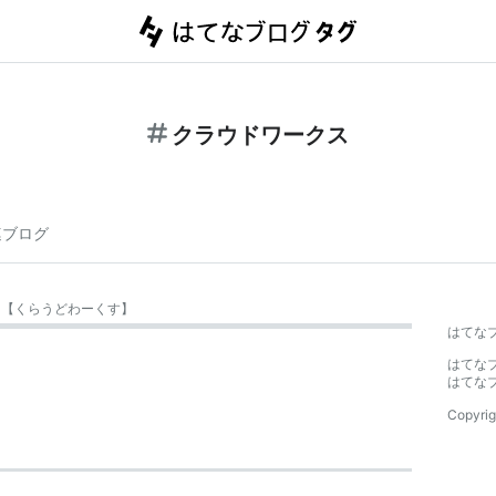
クラウドワークス
連ブログ
【
くらうどわーくす
】
はてな
はてな
はてな
Copyrig