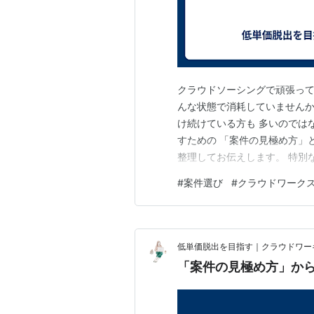
クラウドソーシングで頑張って
んな状態で消耗していませんか
け続けている方も 多いのでは
すための 「案件の見極め方」
整理してお伝えします。 特別
けで、 選べる案件は変わって
#
案件選び
#
クラウドワーク
件を見抜く3つのチェックポイ
プロフィールの整え方 今受け
低単価脱出を目指す｜クラウドワー
「案件の見極め方」か