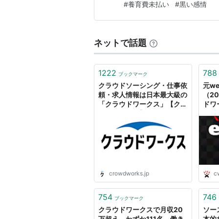
#
養育費未払い
#
黒い感情
現在事務歴23年目を迎えてお
ネットで話題
1222
788
ブックマーク
クラウドソーシング・仕事依
元w
頼・求人情報は日本最大級の
（20
「クラウドワークス」【クラ
ドワ
ウドワークス】
くっ
crowdworks.jp
c
754
746
ブックマーク
クラウドワークスで月収20
ソー
万超え、わずか111名。働き
本的