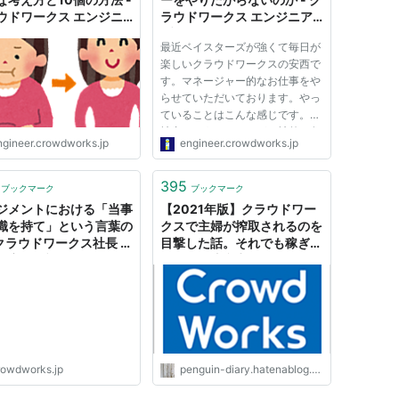
ウドワークス エンジニ
ラウドワークス エンジニア
ログ
ブログ
最近ベイスターズが強くて毎日が
楽しいクラウドワークスの安西で
す。マネージャー的なお仕事をや
らせていただいております。やっ
ていることはこんな感じです。
社内もそうなのですが、社外の各
ngineer.crowdworks.jp
engineer.crowdworks.jp
社さんに聞いても、エンジニアが
マネージャーをやりたがらないと
いう事案が発生しているようで、
395
ブックマーク
ブックマーク
空前のエンジニアリングマネー...
ジメントにおける「当事
【2021年版】クラウドワー
識を持て」という言葉の
クスで主婦が搾取されるのを
| クラウドワークス社長 吉
目撃した話。それでも稼ぎた
浩一郎のブログ
い人への注意点 - カタダのペ
ンギンな日々
rowdworks.jp
penguin-diary.hatenablog.com