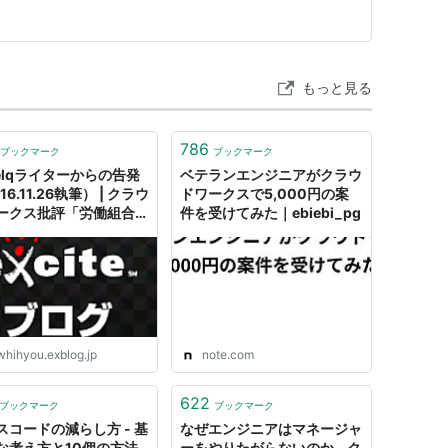
ります。 この経験を生かして…
もっと見る
786
ブックマーク
ブックマーク
elqライターからの告発
ベテランエンジニアがクラウ
16.11.26執筆） | クラウ
ドワークスで5,000円の案
ークス批評「労働組合つ
件を受けてみた｜ebiebi_pg
たろか」
whihyou.exblog.jp
note.com
622
ブックマーク
ブックマーク
スコードの減らし方 - 基
なぜエンジニアはマネージャ
な考え方と10個の方法 -
ーをやりたがらないのか - ク