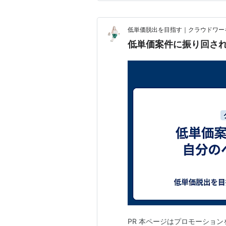
めに その疲れ方、…
低単価脱出を目指す｜クラウドワー
低単価案件に振り回さ
PR 本ページはプロモーショ