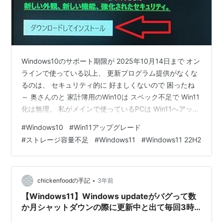
Windows10のサポート期限が 2025年10月14日まで オン
ラインで使っている以上、 更新プログラム提供がなくな
るのは、 セキュリティ的に 好ましくないので 困ったね
～ 奥さんのと 家計簿用のWin10は スペック不足で Win11
化は無理。 私がメインで使っているPCは Win11へアップ
グレードが可。 いずれも Windows10 バージョン22H2
#
Windows10
#
Win11アップグレード
使ってます。 前から案内が来ていたのだが、 思いついた
#
ストレージ容量不足
#
Windows11
#
Windows11 22H2
ように Windows Update やってみた～今のとこ無料！
新しいのは Windows 11 v 22H2になります。 コーヒーを
片手に 7時28分 ダウンロード開始～ところ…
•
chickenfoodの手記
3年前
【Windows11】Windows updateがバグって数
か月シャットダウンの際に更新中と出て毎回3時
間取られてた件