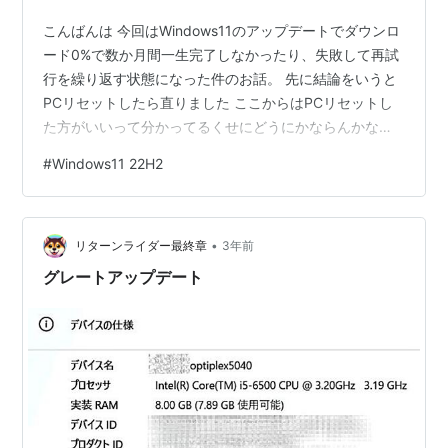
こんばんは 今回はWindows11のアップデートでダウンロ
ード0%で数か月間一生完了しなかったり、失敗して再試
行を繰り返す状態になった件のお話。 先に結論をいうと
PCリセットしたら直りました ここからはPCリセットし
た方がいいって分かってるくせにどうにかならんかなっ
て思いながら右往左往してたバカなお話 上記の写真は再
#
Windows11 22H2
起動やシャットダウンを行ったときにずっとこの画面で
動かないっていう… 記事にする気はなかったのでスクシ
ョが余り残ってないんですが 番号は残っててまずはこい
•
つとか KB5026372KB5028185KB5028254 この写真の
リターンライダー最終章
3年前
とこにずーーーーーーーっと0%で佇んでいてシャット
グレートアップデート
ダ…