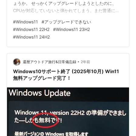
ょうか。 せっかくアップグレードしようとしたのに、
CPUが対応していないと弾かれてしまう。まだ普通に動
いているPCなのに、このまま使い続けるしかないの
#
Windows11
#
アップグレードできない
か……そんな悩みを抱えていませんか？ 大丈夫です。こ
#
Windows11 22H2
#
Windows11 23H2
の記事では、CPUが非対応で弾かれた場合の対処法を、
#
Windows11 24H2
難しい知識がなくても実践できるよう順番に解説しま
す。「BIOSの設定を変えるだけで解決した」というケー
スも多いので、まずは落ち着いて一緒に確認していきま
しょう。 この記事でわ…
•
還暦アウトドア旅行&日常備忘録
2年前
Windows10サポート終了 (2025年10月) Win11
無料アップグレード完了！