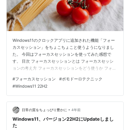
Windows11のクロックアプリに追加された機能「フォー
カスセッション」をちょこちょこと使うようになりまし
た。 今回はフォーカスセッションを使ってみた感想で
す。 目次 フォーカスセッションとは フォーカスセッシ
ョンの考え方 フォーカスセッションをどう使うか フォー
カスセッションの特徴 その他こぼれ話 １．フォーカスセ
#
フォーカスセッション
#
ポモドーロテクニック
ッションとは 作業を集中してこなすためのツールで、一
#
Windows11 22H2
定期間の作業時間と休憩時間を挟みながら、集中して作
業を行う設定ができるものです。 この考え方は、ポモド
ーロ・テクニックという、集中力と生産性を高め、効率
よく仕事を行う時間管理術からきているようです。25分
•
日常の質をちょっぴり豊かに
4年前
集中して作業を行い、5分…
Windows11、バージョン22H2にUpdateしまし
た