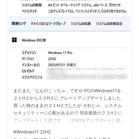
またまた「なんのこっちゃ」ですが PCのWindows11を
２１H２から２２H２に グレートアップデートしました。
買った時のままの２１H２でしたが それじゃ、システム
セキュリティーに心配があるので 現在最新の２２H２に
アップデートした訳です。 （21H2をアップデートし続け
ても意味ないでしょ） そんなの自分でやらなくても
#
Windows11 22H2
Windows Updateで出来るんじゃ？ いえいえ・・・ 私の