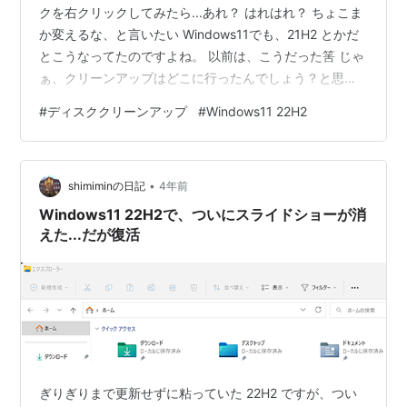
クを右クリックしてみたら...あれ？ はれはれ？ ちょこま
か変えるな、と言いたい Windows11でも、21H2 とかだ
とこうなってたのですよね。 以前は、こうだった筈 じゃ
ぁ、クリーンアップはどこに行ったんでしょう？と思っ
てググったら、こんなところに移動。 なんでも三点ドッ
#
ディスククリーンアップ
#
Windows11 22H2
トですか まぁ、慣れろということなんでしょうけどね...
つくづく、マイクロソフトってこうですよね。 プロも困
ってる そういえば、Windowsが死んだ日、という記事が
•
ありました。ごちゃごちゃと要らないソフトばかりで、
shimiminの日記
4年前
勘弁してよという内容。 softantenna.com …
Windows11 22H2で、ついにスライドショーが消
えた...だが復活
ぎりぎりまで更新せずに粘っていた 22H2 ですが、つい