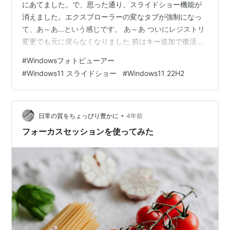
にあてました。で、思った通り、スライドショー機能が
消えました。エクスプローラーの変なタブが強制になっ
て、あ～あ...という感じです。 あ～あ ついにレジストリ
変更でも元に戻らなくなりました 前はキー追加で復活し
たのに...この記事も役に立たなくなったか...
#
Windowsフォトビューアー
shimimin.hatenablog.com まぁ仕方ないですね。なぜ頑
#
Windows11 スライドショー
#
Windows11 22H2
なにスライドショーを削ろうとするのか、さっぱりわか
りませんが...マイクロソフトですからね。 とりあえず、
「フォト レガシ」というカッコいい名前（嘘）のアプリ
を入れると、スライドショー機能があるらしいです。
•
日常の質をちょっぴり豊かに
4年前
が、…
フォーカスセッションを使ってみた