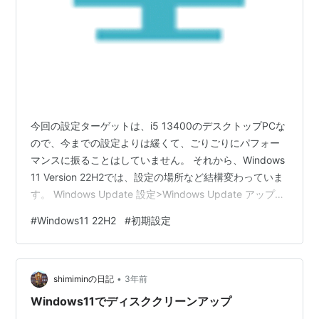
今回の設定ターゲットは、i5 13400のデスクトップPCな
ので、今までの設定よりは緩くて、ごりごりにパフォー
マンスに振ることはしていません。 それから、Windows
11 Version 22H2では、設定の場所など結構変わっていま
す。 Windows Update 設定>Windows Update アップデ
ートするものが無くなるまでやる。 プライバシー設定
#
Windows11 22H2
#
初期設定
「スタートメニュー>設定>プライバシーとセキュリテ
ィ」を開いて必要無いと思うものをオフにする。何が正
解か分からないので適当に。 パフォーマンスを優先する
•
設定に 「スタートメニュー>設定>システム>バージョン
shimiminの日記
3年前
情報>システムの詳細設定」…
Windows11でディスククリーンアップ