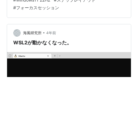
Update 便利な機能 感想 １．ベースの紹介とUpdate
#
フォーカスセッション
Windows11のバージョンアップしたのは、「Minisforum
EliteMini UM350」で、元々Windows11 Proがインストー
ルされていたものです。 インストール方法は一番メジャ
ーだと…
•
海風研究所
4年前
WSL2が動かなくなった。
私のWindowsパソコンで使用しているWSL2(Windows
Subsystem for Linux)が突然動かなくなりました。