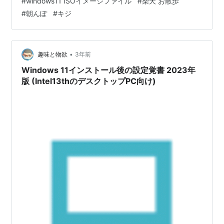
#
windows11 ISOイメージファイル
#
柴犬 お散歩
PC（＝DELL Optiplex5040）は古くて そもそも
#
朝んぽ
#
キジ
Windows11の適用対象外なので ２１H２→２２H２の
Updateは通知されません。 （マイクロソフトさん的には
不当行為かも？） なので、自分…
•
趣味と物欲
3年前
Windows 11インストール後の設定覚書 2023年
版 (Intel13thのデスクトップPC向け)