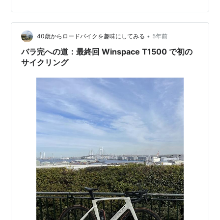
と このため、トップチューブを付ける機会が徐々に減っ
てしまった。久しぶりに利用を考えたときにはチャック
部分の錆がひどく発生しており、開閉に問題が発生して
•
していた。 www.amazon.co.jp 新規購入のトップチュー
40歳からロードバイクを趣味にしてみる
5年前
ブバック 新車購入(Winspace T15…
バラ完への道：最終回 Winspace T1500 で初の
サイクリング