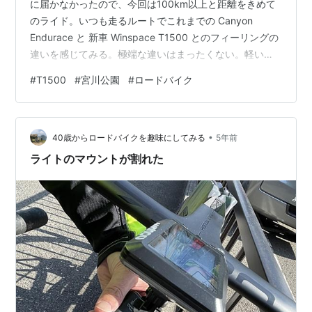
に届かなかったので、今回は100km以上と距離をきめて
のライド。いつも走るルートでこれまでの Canyon
Endurace と 新車 Winspace T1500 とのフィーリングの
違いを感じてみる。極端な違いはまったくない。軽いカ
ーボンディープリムのホイールやエアロロードになった
#
T1500
#
宮川公園
#
ロードバイク
のだし、高速巡航が楽になったとか峠もサクサク登れる
など言ってみたいのだが、そもそも鈍足巡航しかできて
いないので、高速巡航の比較ができない。峠もまったり
•
と時間をかけて登るレベルなので同じこと。ただ、これ
40歳からロードバイクを趣味にしてみる
5年前
まで30kmまでは簡単にスピードが出たが、それ以上へあ
ライトのマウントが割れた
げる…