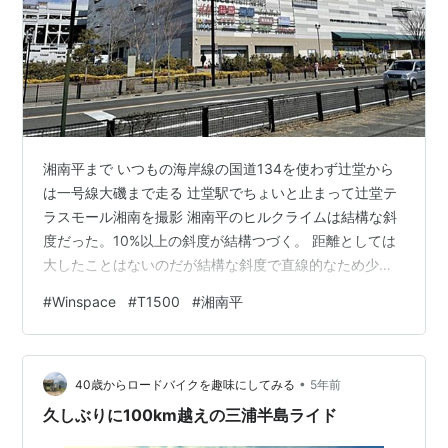
湘南平まで いつもの海岸線の国道134を使わず辻堂から
は一号線大磯まで走る 辻堂駅でちょいと止まって辻堂テ
ラスモール湘南を撮影 湘南平のヒルクライムは結構な斜
度だった。10%以上の斜度が結構つづく。 距離としては
大したことはないのだが結構な斜度で直線的なため少し
辛い。 youtu.be 湘南平からは太平洋、伊豆、富士山がよ
#
Winspace
#
T1500
#
湘南平
く見えた。 ランチは大磯の大磯港の「めしや大磯港」へ
他のメニューは全て終了しており、残っていた金目の煮
付けを注文 おいしいかった
•
40歳からロードバイクを趣味にしてみる
5年前
久しぶりに100km越えの三浦半島ライド