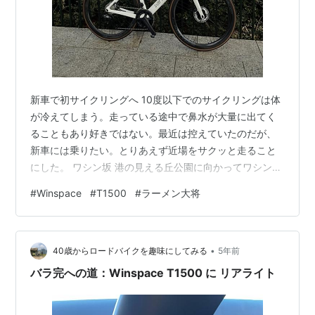
新車で初サイクリングへ 10度以下でのサイクリングは体
が冷えてしまう。走っている途中で鼻水が大量に出てく
ることもあり好きではない。最近は控えていたのだが、
新車には乗りたい。とりあえず近場をサクッと走ること
にした。 ワシン坂 港の見える丘公園に向かってワシン坂
を登る TREK の Domane や Madone を試乗した時にも
#
Winspace
#
T1500
#
ラーメン大将
登った短いが少し急な坂道 ダンシングでもシッティング
でもサクサクと登る。ロードバイクの性能なのか、この
一年での減量が効いているのか、筋トレの成果なのか、
•
原因はイマイチ不明ではあるが、気持ちよく坂を登るこ
40歳からロードバイクを趣味にしてみる
5年前
とができた。 記念撮影 港の見える丘公園からWINSPACE
バラ完への道：Winspace T1500 に リアライト
T150…