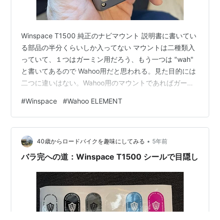
Winspace T1500 純正のナビマウント 説明書に書いてい
る部品の半分くらいしか入ってない マウントは二種類入
っていて、１つはガーミン用だろう、もう一つは "wah"
と書いてあるので Wahoo用だと思われる。見た目的には
二つに違いはない。Wahoo用のマウントであればガーミ
ンと1/4回転だけズレているはず。どういうことだろう？
#
Winspace
#
Wahoo ELEMENT
"Wah" のマウントと取り付けてみた きちんとハマった。
そして手では外せないほどしっかりと装着されてしまっ
た。どうにも手では外せない。 マウントが割れないよう
•
に微妙な力加減でマウントを工具で掴んで回す。三度目
40歳からロードバイクを趣味にしてみる
5年前
くらいでうまく外せた。何の生産性もない事で時間と…
バラ完への道：Winspace T1500 シールで目隠し