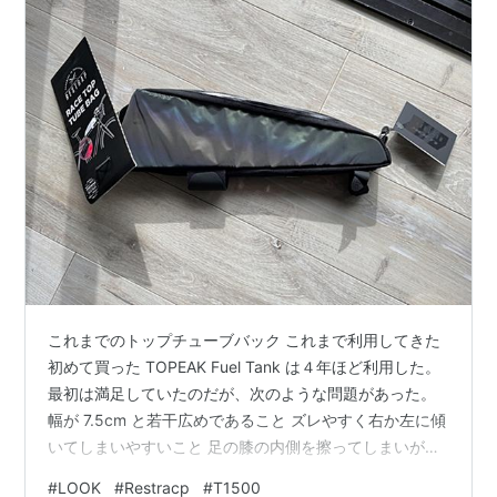
これまでのトップチューブバック これまで利用してきた
初めて買った TOPEAK Fuel Tank は４年ほど利用した。
最初は満足していたのだが、次のような問題があった。
幅が 7.5cm と若干広めであること ズレやすく右か左に傾
いてしまいやすいこと 足の膝の内側を擦ってしまいがち
であること ロングライドではストレスを感じてしまうこ
#
LOOK
#
Restracp
#
T1500