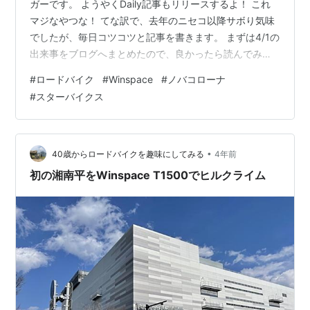
ガーです。 ようやくDaily記事もリリースするよ！ これ
マジなやつな！ てな訳で、去年のニセコ以降サボり気味
でしたが、毎日コツコツと記事を書きます。 まずは4/1の
出来事をブログへまとめたので、良かったら読んでみて
下さい。 それでは、4/1のトレーニング内容をご覧くださ
#
ロードバイク
#
Winspace
#
ノバコローナ
い。 トレーニングサマリ ペダリングモニター 時系列グ
#
スターバイクス
ラフ 感想 トレーニングサマリ シマノコネクトより抜粋
ペダリングモニター ニューマシンのペダリング校正かけ
ないと！の図 時系列グラフ シマノコネクトより抜粋 感
想 チームメンバーと久しぶりに走ろうかね！てな訳で、
•
40歳からロードバイクを趣味にしてみる
4年前
当日は…
初の湘南平をWinspace T1500でヒルクライム