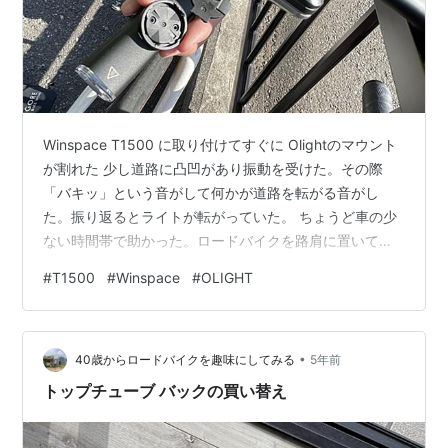
Winspace T1500 に取り付けてすぐに Olightのマウント
が割れた 少し道路に凸凹があり振動を受けた。その際
「バキッ」という音がして何かが道路を転がる音がし
た。振り返るとライトが転がっていた。 ちょうど車の少
ない時間帯で助かった。ロードバイクを路肩に置いてラ
イトは回収できた。マウントは完全に壊れてしまった
#
T1500
#
Winspace
#
OLIGHT
が、ライトは傷が結構できているものの動作自体には問
題がないようだ。爆発が怖いため内部の電池に影響がな
い事を祈りたい。 割れた部分をよく見ると二箇所の薄い
•
部分が破損していることが分かる。これは確かに弱そう
40歳からロードバイクを趣味にしてみる
5年前
な作りだ。 Olightの純正マウント 同じマウントを購入し
トップチューブ バックの買い替え
てもすぐに同じ様な…