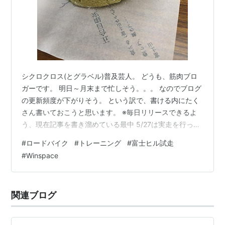
シクロクロス(とグラベル)普及芸人。 どうも、筋肉ブロ
ガーです。 明日～月末まで忙しそう。。。 なのでブログ
の更新頻度が下がりそう。 という訳で、書ける内にたく
さん書いておこうと思います。 ※毎日リリースできるよ
う、現在記事を書き溜めている最中 5/27は実走を行った
ので記事にしました。 良かったら読んでみて下さい。 そ
#
ロードバイク
#
トレーニング
#
富士ヒル試走
れでは、5/27のトレーニング内容をご覧ください。 トレ
#
Winspace
ーニングサマリ ペダリングモニター 時系列グラフ 感想
トレーニングサマリ シマノコネクトより抜粋 ペダリング
モニター 片側計測なので(左のみ) 時系列グラフ シマノコ
関連ブログ
ネクトより抜粋 感想 AM3:00起床。 繰り返すけど…