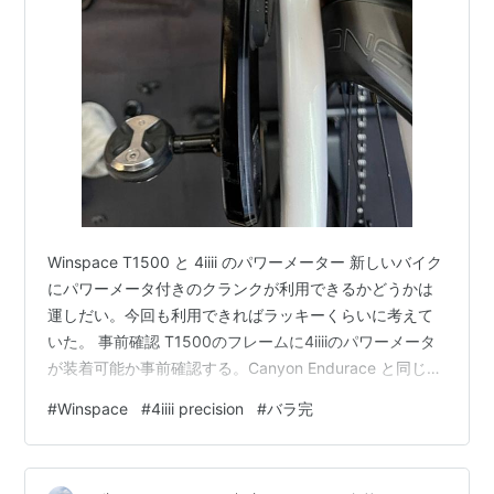
Winspace T1500 と 4iiii のパワーメーター 新しいバイク
にパワーメータ付きのクランクが利用できるかどうかは
運しだい。今回も利用できればラッキーくらいに考えて
いた。 事前確認 T1500のフレームに4iiiiのパワーメータ
が装着可能か事前確認する。Canyon Endurace と同じく
らいのクリアランスがある。装着できそうだ。 装着 取り
#
Winspace
#
4iiii precision
#
バラ完
付けて確認する 問題なく利用できそうだ youtu.be