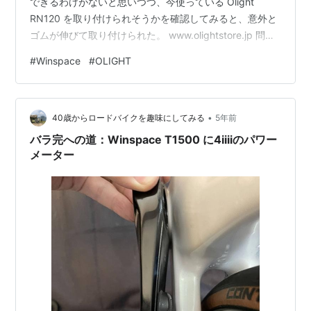
できるわけがないと思いつつ、今使っている Olight
RN120 を取り付けられそうかを確認してみると、意外と
ゴムが伸びて取り付けられた。 www.olightstore.jp 問題
なさそうだ。無駄な出費を抑えられる。
#
Winspace
#
OLIGHT
•
40歳からロードバイクを趣味にしてみる
5年前
バラ完への道：Winspace T1500 に4iiiiのパワー
メーター