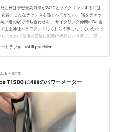
だ翌日は予想最高気温が24°Cとサイクリングするには
 勿論、こんなチャンスを逃すハズがない。 宿をチェッ
向い道の駅で待ち合わせを。 サイクリング仲間のDai吉
鷲子山上神社へとアテンドしてもらう事になっていたので
きだったので最後の最後に厄除け祈願という事で。 最近
光スポットとしても人気な様ですね、春休みのせいか家族
タートラブル
#
4iiii precision
した。 それにしても、ゆるポタ気分で楽しみにしてい
クシ！ 那珂川に…
•
てみる
5年前
e T1500 に4iiiiのパワーメーター