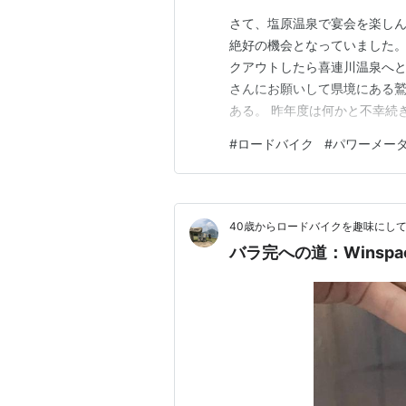
さて、塩原温泉で宴会を楽しん
絶好の機会となっていました。
クアウトしたら喜連川温泉へと
さんにお願いして県境にある
ある。 昨年度は何かと不幸続
は各メディアでも紹介され観
#
ロードバイク
#
パワーメー
連れの姿も多く結構な賑わいで
たのだが想像以上の激坂にビッ
40歳からロードバイクを趣味にし
バラ完への道：Winspac