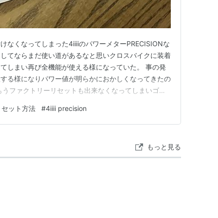
くなってしまった4iiiiのパワーメターPRECISIONな
としてならまだ使い道があるなと思いクロスバイクに装着
てしまい再び全機能が使える様になっていた。 事の発
敗する様になりパワー値が明らかにおかしくなってきたの
もうファクトリーリセットも出来なくなってしまいゴミ
ットも試してはみたものの全く効果が無く残念... そし
リセット方法
#
4iiii precision
8000用のレフトアームをシマノのリコール対策品である
もっと見る