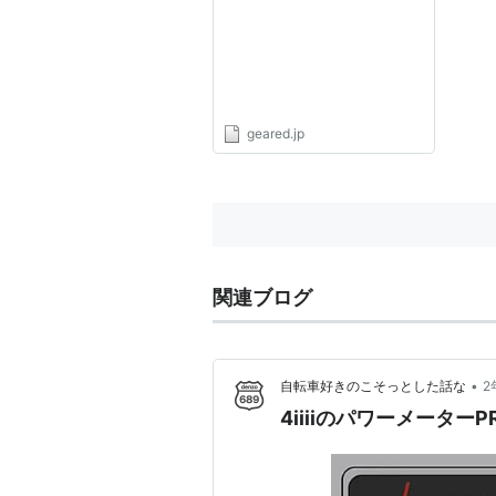
ド】
geared.jp
関連ブログ
•
自転車好きのこそっとした話な
2
4iiiiのパワーメーターPR