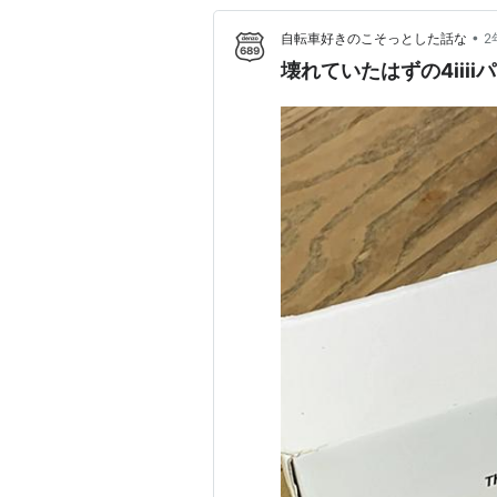
•
自転車好きのこそっとした話な
2
壊れていたはずの4iiii