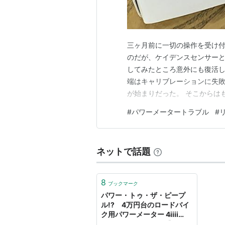
三ヶ月前に一切の操作を受け付けな
のだが、ケイデンスセンサー
してみたところ意外にも復活し
端はキャリブレーションに失
が始まりだった。 そこからは
と化してしまう。 裏技的なリセ
#
パワーメータートラブル
#
て、一番厄介だったのがFC-R
FC-08に使うとめっちゃチ…
ネットで話題
8
ブックマーク
パワー・トゥ・ザ・ピープ
ル!? 4万円台のロードバイ
ク用パワーメーター 4iiii
Precision – geared【ギアー