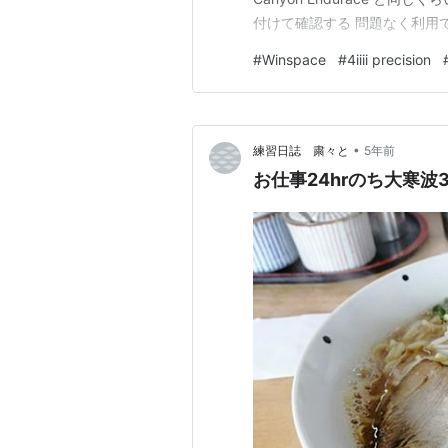
付けて確認する 問題なく利用できそ
#
Winspace
#
4iiii precision
•
練習日誌 粛々と
5年前
お仕事24hrのち大寒波3