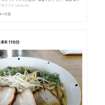
うだ youtu.be
#
バラ完
本R 110分