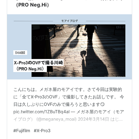
（PRO Neg.Hi）
こんにちは。メガネ屋のモアイです。さて今回は実験的
に「全てX-Pro3のOVF」で撮影してきたお話しです。 今
日は久しぶりにOVFのみで撮ろうと思います😏
pic.twitter.com/1ZBuTBq4al — メガネ屋のモアイ（モア
イブログ） (@meganeya_moai) 2024年3月14日 はじめ
に 今回のフィルムシミュレーション 今回の機材 X-Pro3
#
Fujifilm
#
X-Pro3
のOVFで撮る川崎（PRO Neg.Hi） 最後に