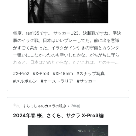
毎度、ran135です。 サッカーU23、決勝戦ですね。準決
勝のイラク戦、日本はいいプレーしてた。前に出る意識
がすごく高かった。イラクがドン引きの守備とカウンタ
ー狙いにこなかったのも幸いしたかな。がちがちに守ら
れると、日本はだめだからな。ただこれは、どのチーム
も同じだけど。日本の場合は、決定力がないから更につ
#
X-Pro2
#
X-Pro3
#
XF18mm
#
スナップ写真
らい。とにかく、これで当面の目標だったパリ行のチケ
#
メルボルン
#
オーストラリア
#
サッカー
ットは手に入れた。 ここまでくれば、優勝してほしい。
ウズベキスタンの準々決勝、準決勝のハイライト見たけ
ど、ペナルティーエリア外からどんどん打ってくるの
で、気を付けないといけない。大きな試合でスーパーゴ
•
すらっしゅのカメラの呟き
2年前
ールを決められると、試合の勢いを持ってい…
2024年春 桜、さくら、サクラ X-Pro3編