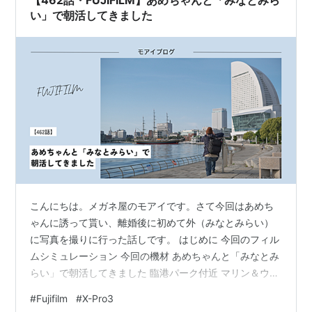
【462話・FUJIFILM】あめちゃんと「みなとみら
い」で朝活してきました
こんにちは。メガネ屋のモアイです。さて今回はあめち
ゃんに誘って貰い、離婚後に初めて外（みなとみらい）
に写真を撮りに行った話しです。 はじめに 今回のフィル
ムシミュレーション 今回の機材 あめちゃんと「みなとみ
らい」で朝活してきました 臨港パーク付近 マリン＆ウォ
ーク付近 最後に 別件：マウント変更するかどうかの件
#
Fujifilm
#
X-Pro3