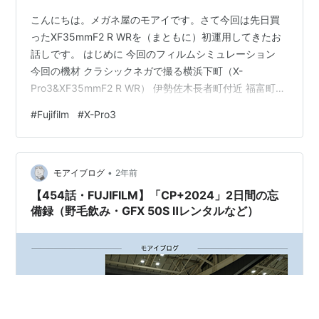
こんにちは。メガネ屋のモアイです。さて今回は先日買
ったXF35mmF2 R WRを（まともに）初運用してきたお
話しです。 はじめに 今回のフィルムシミュレーション
今回の機材 クラシックネガで撮る横浜下町（X-
Pro3&XF35mmF2 R WR） 伊勢佐木長者町付近 福富町付
近 吉田町付近 野毛付近 花咲町付近 最後に
#
Fujifilm
#
X-Pro3
•
モアイブログ
2年前
【454話・FUJIFILM】「CP+2024」2日間の忘
備録（野毛飲み・GFX 50S Ⅱレンタルなど）