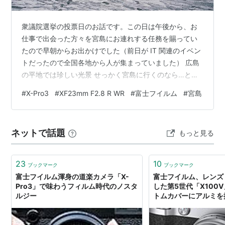
衆議院選挙の投票日のお話です。この日は午後から、お
仕事で出会った方々を宮島にお連れする任務を賜ってい
たので早朝からお出かけでした（前日が IT 関連のイベン
トだったので全国各地から人が集まっていました） 広島
の平地では珍しい光景 せっかく宮島に行くのなら…と、
以前、手放した XF27mm 2.8 R WR の代わりにお迎えし
#
X-Pro3
#
XF23mm F2.8 R WR
#
富士フイルム
#
宮島
た XF23mm F2.8 R WR の初陣を兼ねることにしまし
た。結局、パンケーキサイズのコンパクトなレンズは必
要でしたね…。 白い帽子を被っていました あのまま持っ
ネットで話題
もっと見る
ていればよかったかも…と思う反面、フルサイズ換算で
約 5mm ほど、画角を引いて撮影できるようになったと
い…
23
10
ブックマーク
ブックマーク
富士フイルム渾身の道楽カメラ「X-
富士フイルム、レンズ
Pro3」で味わうフィルム時代のノスタ
した第5世代「X100
ルジー
トムカバーにアルミを
Pro3、X-T3となら