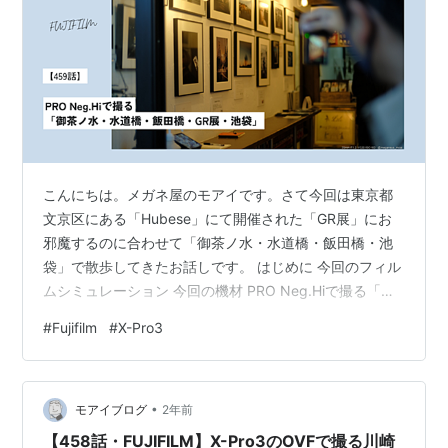
こんにちは。メガネ屋のモアイです。さて今回は東京都
文京区にある「Hubese」にて開催された「GR展」にお
邪魔するのに合わせて「御茶ノ水・水道橋・飯田橋・池
袋」で散歩してきたお話しです。 はじめに 今回のフィル
ムシミュレーション 今回の機材 PRO Neg.Hiで撮る「御
茶ノ水・水道橋・飯田橋・GR展・池袋」 NOKTON
#
Fujifilm
#
X-Pro3
35mmF1.2 御茶ノ水付近 水道橋付近 飯田橋付近 GR展
XF35mmF2 R WR GR展 池袋 最後に
•
モアイブログ
2年前
【458話・FUJIFILM】X-Pro3のOVFで撮る川崎