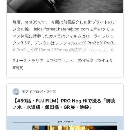
毎度、ran135です。 今回は前回紹介した街ブライトのデ
ジタル編。 leica-format.hatenablog.com 去年のクリス
マス休暇に持参したカメラはフィルムはローライフレッ
クス3.5 F、デジタルはフジフィルムのX-Pro2とX-Pro3。
X-Pro2にはXF18mm-135mmの高倍率ズームレンズ、X-
Pro3にはXF30mm マクロレンズを付けて。交換レンズは
#
オーストラリア
#
フジフィルム
#
X-Pro2
#
X-Pro3
なし。去年、色々手持ちの機材を整理してフジXFレンズ
#
写真
を何本か揃えてきていたので、交換レンズを持っていく
か悩んだが、荷物が増えるのでやめた。まあ、車で行く
から、荷物が少し増えたところでどうってことないけ
ど、僕の場合、荷物…
•
モアイブログ
2年前
【459話・FUJIFILM】PRO Neg.Hiで撮る「御茶
ノ水・水道橋・飯田橋・GR展・池袋」