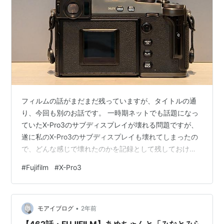
フィルムの話がまだまだ残っていますが、タイトルの通
り、今回も別のお話です。 一時期ネットでも話題になっ
ていたX-Pro3のサブディスプレイが壊れる問題ですが、
遂に私のX-Pro3のサブディスプレイも壊れてしまったの
で、どんな感じで壊れたのかを記録として残しておけれ
ばと思います。 Pixel8 Pro(望遠カメラ：4800万画素
#
Fujifilm
#
X-Pro3
35mm版換算110mm相当 F2.8)
•
モアイブログ
2年前