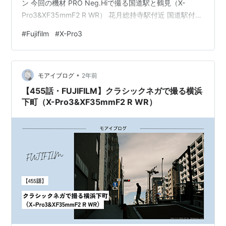
ン 今回の機材 PRO Neg.Hiで撮る国道駅と鶴見（X-
Pro3&XF35mmF2 R WR） 花月総持寺駅付近 国道駅付近
鶴見川付近 京急鶴見駅付近 東神奈川駅付近 最後に
#
Fujifilm
#
X-Pro3
•
モアイブログ
2年前
【455話・FUJIFILM】クラシックネガで撮る横浜
下町（X-Pro3&XF35mmF2 R WR）