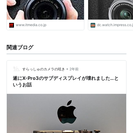
www.itmedia.co.jp
dc.watch.impress.co.
関連ブログ
•
すらっしゅのカメラの呟き
2年前
遂にX-Pro3のサブディスプレイが壊れました…と
いうお話