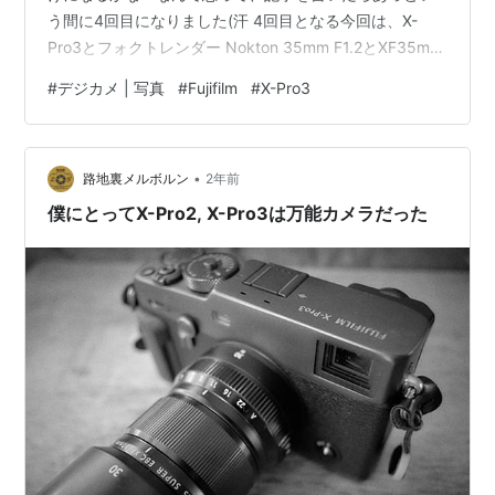
う間に4回目になりました(汗 4回目となる今回は、X-
Pro3とフォクトレンダー Nokton 35mm F1.2とXF35mm
F1.4 R、XF23mm F2 R WRで撮った写真になります。 ち
#
デジカメ | 写真
#
Fujifilm
#
X-Pro3
なみに、X-Pro3ではNokton 35mm F1.2と電気通信がで
きるので、絞りの値も残りますし、OVFでパララックス
補正もされるので、X-Pro1と比べて使いやすいです。 そ
•
れでは、どうぞ。
路地裏メルボルン
2年前
僕にとってX-Pro2, X-Pro3は万能カメラだった