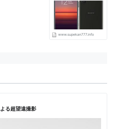
www.supekan777.info
スコによる超望遠撮影