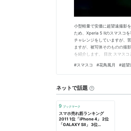
小型軽量で安価に超望遠撮影を
ため、Xperia 5 Ⅱのスマ
チャレンジをしていますが、
ますが、被写体そのものの撮影
を紹介します。 目次 スマスコと
ルドスコープ、天体望遠鏡等
#
スマスコ
#
花鳥風月
#
超望
影する超望遠撮影です。合成焦
ンカメラ焦点距離（mm）です
ネットで話題
9
ブックマーク
スマホ売れ筋ランキング
2011 1位「iPhone 4」 2位
「GALAXY SⅡ」 3位
「Xperia acro」 4位