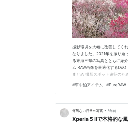
撮影環境を大幅に改善してくれ
なりました。2021年を振り
る東海三県の写真とともに紹介
ム RAW画像を最適化するDxO P
まとめ 撮影スポット遠征のた
とるための車中泊アイテムです
#
車中泊アイテム
#
PureRAW
が、年齢とともに長距離の運
（笑）。 www.sxvbl…
•
何気ない日常の写真
5年前
Xperia 5 Ⅱで本格