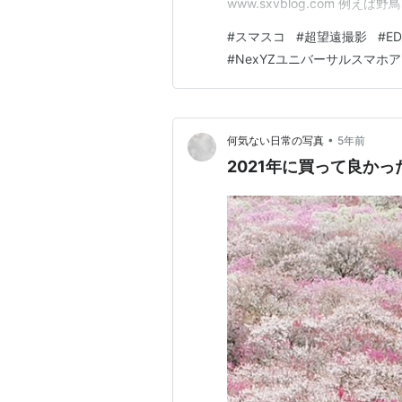
www.sxvblog.com 例
準、800mmは望遠と言われ
#
スマスコ
#
超望遠撮影
#
ED
では超広角になってしまいます
#
NexYZユニバーサルスマホ
く重く高…
•
何気ない日常の写真
5年前
2021年に買って良か