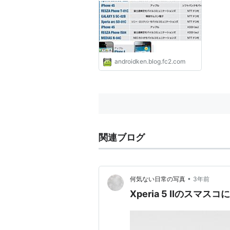
「iPhone 4S」 5位
「REGZA Phone」
androidken.blog.fc2.com
関連ブログ
•
何気ない日常の写真
3年前
Xperia 5 Ⅱのスマ