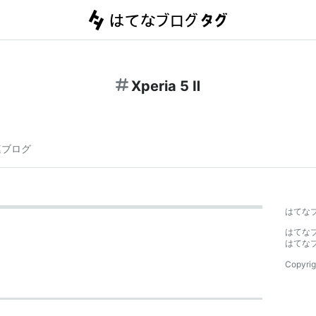
Xperia 5 Ⅱ
連ブログ
はてな
はてな
はてな
Copyrig