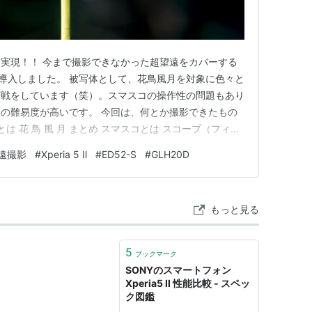
実現！！ 今まで撮影できなかった超望遠をカバーする
スコを導入しました。 被写体として、花鳥風月を対象に色々と
苦戦をしています（笑）。スマスコの操作性の問題もあり
の難易度が高いです。 今回は、何とか撮影できたもの
は 花 鳥 風 月 まとめ スマスコとは スコープ（フィー
）の接眼レンズの拡大像を、スマートフォンのカメラで撮
遠撮影
#
Xperia 5 Ⅱ
#
ED52-S
#
GLH20D
点距離（mm）は、スコープ倍率（倍）×スマートフォ
。…
もっと見る
5
ブックマーク
SONYのスマートフォン
Xperia5 Ⅱ 性能比較 - スペッ
ク図鑑