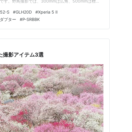
えば野鳥です。野鳥撮影では、300mmは広角、500mmは標
ているそうです。私の200mmの望遠レンズは、野鳥撮影
52-S
#
GLH20D
#
Xperia 5 Ⅱ
（笑）。 デジタル１眼カメラの超望遠レンズは、大き
アダプター
#
P-SRBBK
った撮影アイテム3選