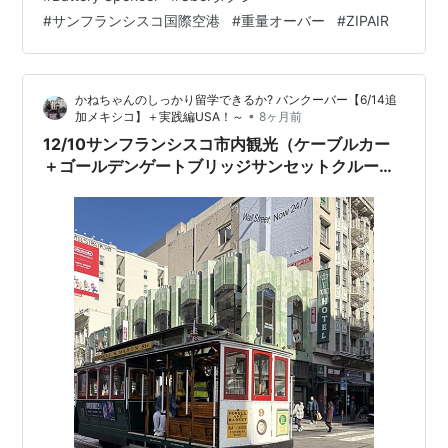
を聞いてみました。 ゴールデンゲートブリッジを歩いて
#
サンフランシスコ国際空港
#
重量オーバー
#
ZIPAIR
ダウンタウン方向へ渡るのは、サンフランシスコらしさ
を最も感じられる体験。おすすめ展望台 → 歩行ルート →
所要時間（目安） 🌉 歩行の基本ルート（北 → 南） スタ
かねちゃんのしっかり留学できるか? バンクーバー【6/14追
ート👉 G…
•
加メキシコ】＋実践編USA！～
8ヶ月前
12/10サンフランシスコ市内観光（ケーブルカー
＋ゴールデンゲートブリッジサンセットクルーズ
＋カクテル作り体験）