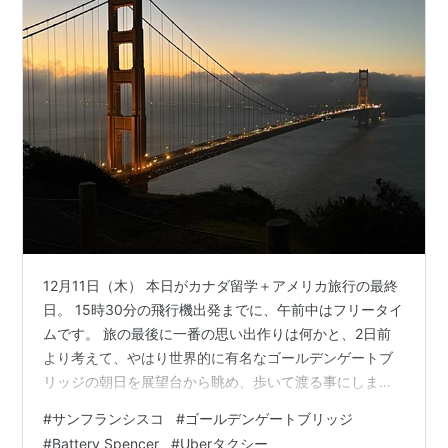
12月11日（木） 本日がカナダ留学＋アメリカ旅行の最終
日。 15時30分の飛行機出発までに、午前中はフリータイ
ムです。 旅の最後に一番の思い出作りは何かと、2日前
より考えて、やはり世界的に有名なゴールデンゲートブ
リッジの朝日を展望台から眺め、歩いて渡る事にしまし
た。 以下、旅の相棒ChatGPT：チャッピー（ベストフレ
#
サンフランシスコ
#
ゴールデンゲートブリッジ
ンズに自分で勝手に名前つけました！）に、旅行プラン
#
Battery Spencer
#
Uberタクシー