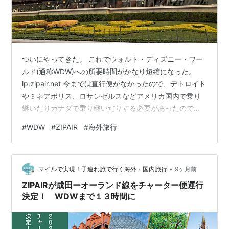
ついにやってきた。 これでウォルト・ディズニー・ワー
ルド(通称WDW)への所要時間がかなり短縮になった。
lp.zipair.net 今までは直行便がなかったので、デトロイト
やミネアポリス、ロサンゼルスなどアメリカ国内で乗り
継いだりカナダで乗り継いだりする必要があったので、
余裕を持って乗り継ぎも考えると所要時間が20時間弱の
#
WDW
#
ZIPAIR
#
海外旅行
移動時間でした。 出国手続きや入国手続きや空港から
WDWへの移動も考えると丸一日の移動時間となります。
僕が新婚旅行で2024年の10月に行った時にはこちらの便
•
でした。 オーランド空港には夜の８時半に到着してそこ
マイルで実現！子連れ旅で行く海外・国内旅行
9ヶ月前
から荷物をピックアップして予約した送迎のバスのとこ
ZIPAIRが成田ーオーランド線をチャーター便運行
ろまで行って、予…
決定！ WDWまで１３時間に