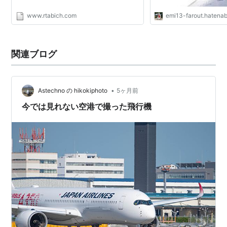
www.rtabich.com
emi13-farout.hatena
関連ブログ
•
Astechno の hikokiphoto
5ヶ月前
今では見れない空港で撮った飛行機