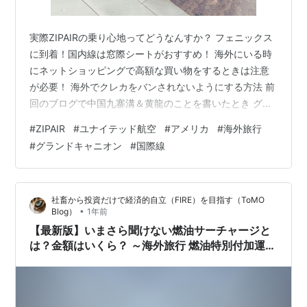
実際ZIPAIRの乗り心地ってどうなんすか？ フェニックス
に到着！国内線は窓際シートがおすすめ！ 海外にいる時
にネットショッピングで高額な買い物をするときは注意
が必要！ 海外でクレカをバンされないようにする方法 前
回のブログで中国九寨溝＆黄龍のことを書いたとき グラ
ンドキャニオン超えたかも！ と書いた以上、 グランドキ
#
ZIPAIR
#
ユナイテッド航空
#
アメリカ
#
海外旅行
ャニオンについても書かねば！ と、しばらく思っており
#
グランドキャニオン
#
国際線
ました。 『グランドキャニオンって超有名な観光地です
わ、 今更なんすか？？え？私がその雄大さを知らないと
でも？』 そんな声が聞こえてきそうですが・・。 それで
社畜から投資だけで経済的自立（FIRE）を目指す（ToMO
も書きますよ。 グランドキャニオンさんのことを！！ つ
•
Blog）
1年前
いでに昨年は、ア…
【最新版】いまさら聞けない燃油サーチャージと
は？金額はいくら？ ～海外旅行 燃油特別付加運賃
JAL ANA ZIPAIR Peach～