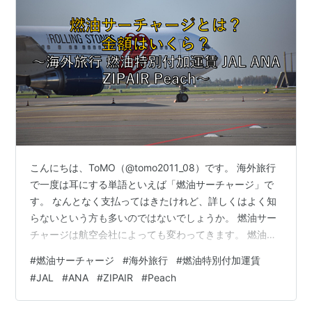
こんにちは、ToMO（@tomo2011_08）です。 海外旅行
で一度は耳にする単語といえば「燃油サーチャージ」で
す。 なんとなく支払ってはきたけれど、詳しくはよく知
らないという方も多いのではないでしょうか。 燃油サー
チャージは航空会社によっても変わってきます。 燃油サ
ーチャージの仕組みを知っておけば、お得に海外に旅で
#
燃油サーチャージ
#
海外旅行
#
燃油特別付加運賃
きるかもしれません。 そこでこの記事では、燃油サーチ
#
JAL
#
ANA
#
ZIPAIR
#
Peach
ャージの基本から具体的な金額まで海外旅行初心者の方
にもわかりやすく解説します。 海外旅行を予定している