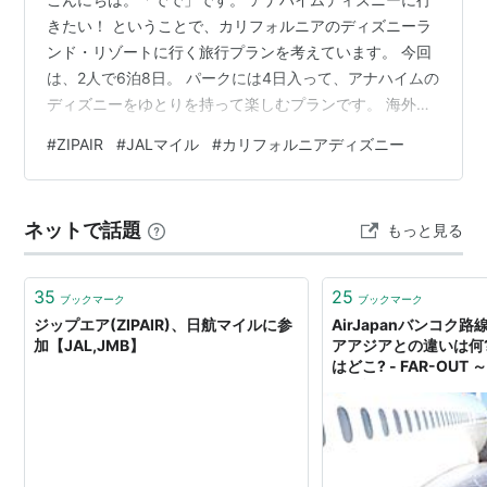
きたい！ ということで、カリフォルニアのディズニーラ
ンド・リゾートに行く旅行プランを考えています。 今回
は、2人で6泊8日。 パークには4日入って、アナハイムの
ディズニーをゆとりを持って楽しむプランです。 海外デ
ィズニー旅行を考えるときに、まず悩むのが航空券で
#
ZIPAIR
#
JALマイル
#
カリフォルニアディズニー
す。 特にJALマイルを貯めていると、最初に考えるのは
やっぱり JALの特典航空券で行く方法 ですよね。 私も最
初はそう考えました。 ただ、実際に調べてみると、JAL
ネットで話題
もっと見る
の特典航空券も完全に無料で行けるわけではありませ
ん。 燃油サーチャージや諸税などの別途費用がかかりま
す。 さらに、2人分の…
35
25
ブックマーク
ブックマーク
ジップエア(ZIPAIR)、日航マイルに参
AirJapanバンコク路線
加【JAL,JMB】
アアジアとの違いは何
はどこ? - FAR-OU
っと旅～