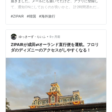
届きました。メールにも届いてたけど、アプリに登録し
て、通知ONにしておくのが良いかと。 計2時間遅れだけ
ど、何時に家を出ればいいか計算するのが面倒で、定刻
#
ZIPAIR
#
韓国
#
海外旅行
の30分遅れ位の時間に出発。 東京駅でトイレを済ませ
て、東京駅から1,500円で乗れるリムジンバスで成田空港
へ。 リムジンバスはSuicaで乗れるUSBポートあった。
•
バスの中でWEBチェックインを済ませました。ジップエ
ゆっきーず・らいふ
9ヶ月前
アのアプリでパスポートを読み込むと、QRコードの搭乗
ZIPAIRが成田⇄オーランド直行便を運航。フロリ
券が発行さ…
ダのディズニーのアクセスがしやすくなる！