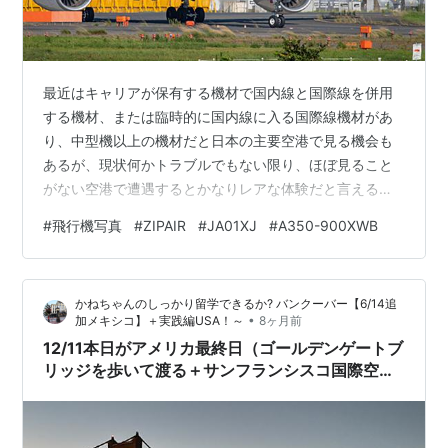
最近はキャリアが保有する機材で国内線と国際線を併用
する機材、または臨時的に国内線に入る国際線機材があ
り、中型機以上の機材だと日本の主要空港で見る機会も
あるが、現状何かトラブルでもない限り、ほぼ見ること
がない空港で遭遇するとかなりレアな体験だと言える。
まずは現在ではJALの国内線で主力機材となって主に幹線
#
飛行機写真
#
ZIPAIR
#
JA01XJ
#
A350-900XWB
で活躍するA350−900。 日本の空にデビューしたのが
2019年。 機体を受領し、しばらくの間パイロットの完熟
訓練の為、成田空港を拠点に飛行していた。 １番機＝赤
かねちゃんのしっかり留学できるか? バンクーバー【6/14追
いたぬきと呼ばれているが、納入直後のピカピカの機体
•
加メキシコ】＋実践編USA！～
8ヶ月前
が成田空港A滑走路RW16Rから離陸。（さくらの山公園
12/11本日がアメリカ最終日（ゴールデンゲートブ
より） 偶然遭遇したとはい…
リッジを歩いて渡る＋サンフランシスコ国際空港
出発）