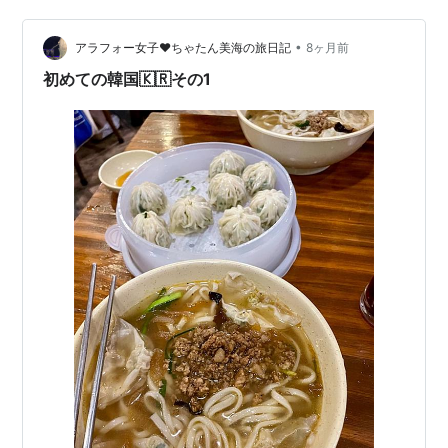
•
アラフォー女子❤️ちゃたん美海の旅日記
8ヶ月前
初めての韓国🇰🇷その1