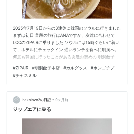
2025年7月19日からの3連休に韓国のソウルに行きました
まずは初日 普段の旅行はANAですが、友達に合わせて
LCCのZIPAIRに乗りました ソウルには15時ぐらいに着い
て、ホテルにチェックイン 遅いランチを食べに明洞へ。
何度も韓国に行ったことがある友達お奨めの 明洞餃子本
店へ カルグッス（刀切面）とマンドゥ（包子）を頂きま
#
ZIPAIR
#
明洞餃子本店
#
カルグッス
#
ホンゴチプ
した 美味しかった❤️ でも、この店アルコール🍺がないの
#
チャスミル
よね😢 夜の明洞をブラブラ その後、友達は昼に食べた麺
料理にキムチを入れ過ぎてお腹が痛くなったので、一緒
にホテルへ 美海は食べたらないので、お店調べ でも韓国
って、1人客は敬遠されるので、なかなか見つからない。
•
hakolove2の日記
9ヶ月前
…
ジップエアに乗る