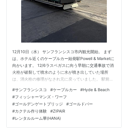
12月10日（水） サンフランシスコ市内観光開始。 まず
は、ホテル近くのケーブルカー始発駅Powell & Marketに
向かいます。 12/6ラスベガスに向う早朝に交通事故で消
火栓が破裂して噴水のように水が噴き出していた場所
は、消火栓の修理がなされ元に戻っていました。 駅前の
交通事故（消火栓が壊れ噴水状態） ホテルから７～8分
#
サンフランシスコ
#
ケーブルカー
#
Hyde & Beach
でケーブルカーの始発駅Powell & Marketに到着。 ケーブ
#
フィッシャーマンズ・ワーフ
ルカーが出発の順番待ちをしている状態でした。 方向転
#
ゴールデンゲートブリッジ
#
ゴールドバー
換もターンテーブルを使って行っていました。 ケーブル
#
カクテル作り体験
#
ZIPAIR
カーに乗り込むと、運転手が後から乗り込んできて、
#
レンタルルーム華(HANA)
「しっかりつかまって」と掛け声があり出発。船のオ
ー…