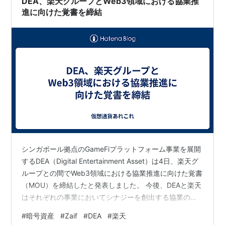
DEA、楽天グループとWeb3領域における協業推
進に向けた覚書を締結
シンガポール拠点のGameFiプラットフォーム事業を展開
するDEA（Digital Entertainment Asset）は4日、楽天グ
ループとの間でWeb3領域における協業推進に向けた覚書
（MOU）を締結したと発表しました。 今後、DEAと楽天
はそれぞれの事業においてシナジーを創出する協業の可
能性や双方のサービスの更なる価値向上に向けた連携な
#
暗号資産
#
Zaif
#
DEA
#
楽天
どに関して協議を進めていくということです。新株予約