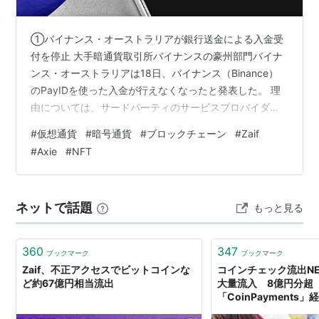
①バイナンス・オーストラリアが銀行送金による入金受
付を停止 大手暗通貨取引所バイナンスの豪州部門バイナ
ンス・オーストラリアは18日、バイナンス（Binance）
のPayIDを使った入金が行えなくなったと発表した。 理
由については、サードパーティのサービスプロバイダー
による判断と説明しただけである。PayIDが使用できない
#
仮想通貨
#
暗号通貨
#
ブロックチェーン
#
Zaif
と銀行送金による入金自体ができず、また、銀行送金を
#
Axie
#
NFT
介した出金も影響を受けることになるという。出金につ
いては停止時期が分かりしだい報告するとのことであ
る。 ②米サークルがUSDCの準備金を米国債から現先取
ネットで話題
もっと見る
引に転換 ステーブルコインUSDCを発行する米サークル
は米国政府がデフォルト…
360
347
ブックマーク
ブックマーク
Zaif、不正アクセスでビットコインな
コインチェック流出NE
ど約67億円相当流出
大量流入 8億円分
「CoinPayments
す