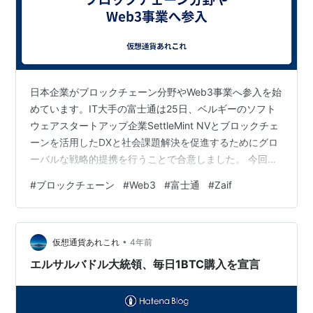
日本企業がブロックチェーン分野やWeb3事業へ参入を始
めています。IT大手の富士通は25日、ベルギーのソフト
ウェアスタートアップ企業SettleMint NVとブロックチェ
ーンを活用したDXと社会課題解決を促進するためにグロ
ーバルな戦略的提携を行うことで合意しました。 今回の
提携に基づいて、富士通はSettleMintのクラウドサービス
#
ブロックチェーン
#
Web3
#
富士通
#
Zaif
を富士通の「Fujitsu Track and Trust」のメニューに加え
てグローバルに販売し、企業や社会のブロックチェーン
のシステム開発を加速していくようです。一方で、
•
SettleMintは、販売・技術サポートを行うとともに富士通
仮想通貨あれこれ
4年前
の総合的なシステム開発の実績…
エルサルバドル大統領、毎日1BTC購入を宣言