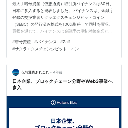
最大手暗号資産（仮想通貨）取引所バイナンスは30日、
日本に参入すると発表しました。 バイナンスは、金融庁
登録の交換業者サクラエクスチェンジビットコイン
（SEBC）の発行済み株式を100%取得して同社を買収。
買収を通じて、バイナンスは金融庁の規制対象企業とし
て、日本市場に参入します。取引条件は開示されていま
#
暗号資産
#
バイナンス
#
Zaif
せんが、数十億円程度とみられています。 バイナンス
#
サクラエクスチェンジビットコイン
は、フランス、イタリア、スペイン、バーレーン、アブ
ダビ、ドバイ、ニュージーランド、カザフスタン、ポー
ランド、リトアニア、キプロスなど11カ国で規制当局の
承認または認可を確保しています。SEBCの取得は、バイ
•
仮想通貨あれこれ
4年前
ナンスにとって東アジアで初めてのライセ…
日本企業、ブロックチェーン分野やWeb3事業へ
参入