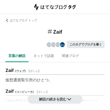
はてなブログ トップ
Zaif
このタグでブログを書く
言葉の解説
ネットで話題
関連ブログ
Zaif
(
ウェブ
)
【
ざいふ
】
仮想通貨取引所のひとつ。
Zaif
(
コンピュータ
)
【
ざいふ
】
解説の続きを読む
Linuxザウルス用の小遣い帳・家計簿アプリケーショ
ン。支出は階層構造をもった分類で管理でき、複数口座