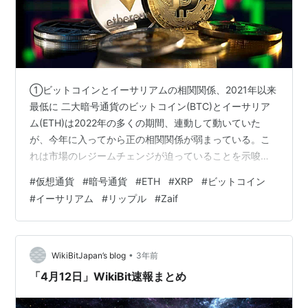
①ビットコインとイーサリアムの相関関係、2021年以来
最低に 二大暗号通貨のビットコイン(BTC)とイーサリア
ム(ETH)は2022年の多くの期間、連動して動いていた
が、今年に入ってから正の相関関係が弱まっている。こ
れは市場のレジームチェンジが迫っていることを示唆し
ていると言える。 暗号資産データプロバイダーのカイコ
#
仮想通貨
#
暗号通貨
#
ETH
#
XRP
#
ビットコイン
（Kaiko）によると、5月15日の時点で、ビットコインと
#
イーサリアム
#
リップル
#
Zaif
イーサリアムの価格変動の30日ローリング相関は77％と
2021年以来最低で、2ヶ月前の96％よりも弱くなってい
る。 ②英議会委員会「暗号通貨はギャンブルとして規制
を！」 英議会の財務特別委員会は17日、ビットコインや
•
WikiBitJapan’s blog
3年前
イーサリ…
「4月12日」WikiBit速報まとめ