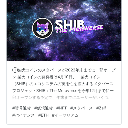
①柴犬コインのメタバースが2023年末までに一部オープ
ン 柴犬コインの開発者は4月10日、「柴犬コイン
（SHIB）のエコシステムの実用性を拡大するメタバース
プロジェクトSHIB：The Metaverseを今年12月までに一
部オープンする予定で、年末までにユーザーがいくつか
のエリアを探索、さらに設計、建設、遊ぶ、開発できる
#
暗号通貨
#
仮想通貨
#
NFT
#
メタバース
#
Zaif
になっていると確信している」と述べた。 ②大手VCの
#
バイナンス
#
ETH
#
イーサリアム
a16z crypto、新たな暗号通貨指数を発表 大手ベンチャ
ーキャピタルa16zの暗号通貨部門a16z cryptoは4月11