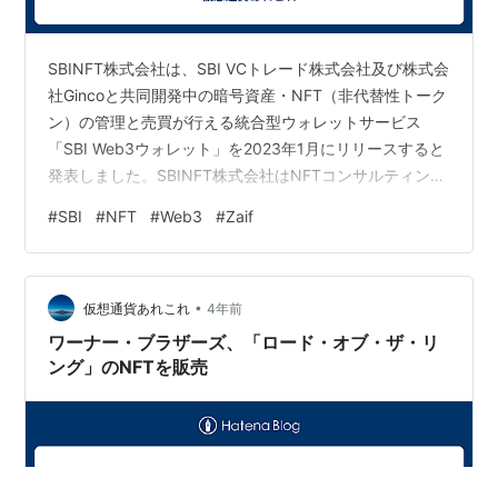
SBINFT株式会社は、SBI VCトレード株式会社及び株式会
社Gincoと共同開発中の暗号資産・NFT（非代替性トーク
ン）の管理と売買が行える統合型ウォレットサービス
「SBI Web3ウォレット」を2023年1月にリリースすると
発表しました。SBINFT株式会社はNFTコンサルティング
事業及びマーケットプレイス「SBINFT Market」を運営
#
SBI
#
NFT
#
Web3
#
Zaif
しています。 「SBI Web3ウォレット」は、自動円転機
能により、まるで日本円だけで取引しているような使い
やすさを実現し、事業者及びユーザー共に暗号資産の売
•
買からNFTの売買・保管までを含めた一気通貫の機能を
仮想通貨あれこれ
4年前
提供します。同ウォレットでは安全なウォレ…
ワーナー・ブラザーズ、「ロード・オブ・ザ・リ
ング」のNFTを販売