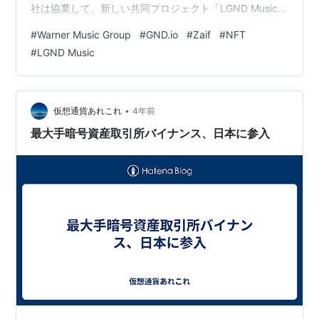
社は協業して、新しい共同プロジェクト「LGND Music」
を推進するということです。LGND Musicでは音楽をトー
#
Warner Music Group
#
GND.io
#
Zaif
#
NFT
クン化して、ユーザーが所有権を獲得できるようにしま
#
LGND Music
す。WMGの一部のアーティストは、アプリとデスクトッ
ププラットフォームの両方でNFTを発売し、ファンがお
気に入りのアーティストの特別なコンテンツや体験を楽
しむ機会を提供するようです。 同プラットフォー…
•
仮想通貨あれこれ
4年前
最大手暗号資産取引所バイナンス、日本に参入