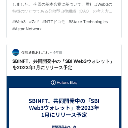
しました。 今回の基本合意に基づいて、両社はWeb3の
特徴のひとつである分散型自律組織（DAO）の考え方を
活用した社会課題解決プロジェクトを開始するというこ
#
Web3
#
Zaif
#
NTTドコモ
#
Stake Technologies
とです。地方創生や環境問題への対応など、現代社会が
#
Astar Network
抱える様々な課題に対して両社が協力してWeb3の技術を
用いた解決策を立案します。 NTTドコモが発表した報道
資料では、「Web3が技術の黎明期にあり、大衆における
認知不足、利用方法の難しさ、安心な利用環境の整…
•
仮想通貨あれこれ
4年前
SBINFT、共同開発中の「SBI Web3ウォレット」
を2023年1月にリリース予定