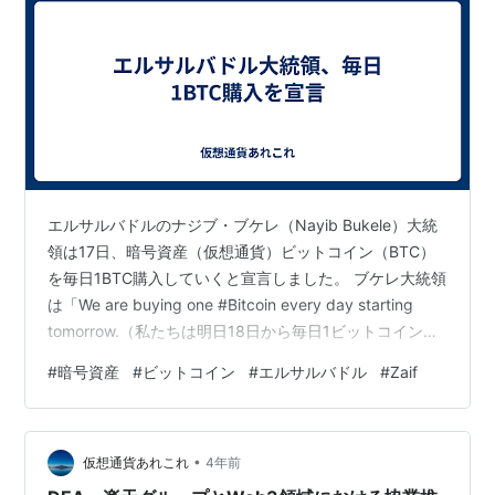
エルサルバドルのナジブ・ブケレ（Nayib Bukele）大統
領は17日、暗号資産（仮想通貨）ビットコイン（BTC）
を毎日1BTC購入していくと宣言しました。 ブケレ大統領
は「We are buying one #Bitcoin every day starting
tomorrow.（私たちは明日18日から毎日1ビットコインを
購入していく）」と自身のTwitterでツイートしていま
#
暗号資産
#
ビットコイン
#
エルサルバドル
#
Zaif
す。 エルサルバドルは、昨年9月7日に米ドルに加えてビ
ットコインを法定通貨として採用。それ以降、2,381BTC
を平均価格約43,000ドルで購入したとされています。ビ
•
ットコイン価格は2021年11月に史上最高値を…
仮想通貨あれこれ
4年前