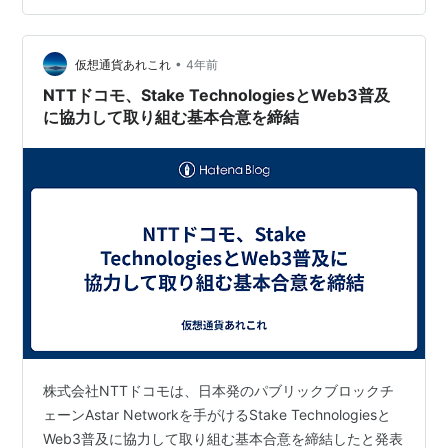
権引受による同社のコーポレートベンチャーキャピタル
である楽天キャピタルからのマイノリティ出資に関して
•
も合意したようです。 楽天は、NFT（非代替性トーク
仮想通貨あれこれ
4年前
ン）マーケットプレイスおよび販売プラットフォーム
NTTドコモ、Stake TechnologiesとWeb3普及
「…
に協力して取り組む基本合意を締結
株式会社NTTドコモは、日本発のパブリックブロックチ
ェーンAstar Networkを手がけるStake Technologiesと
Web3普及に協力して取り組む基本合意を締結したと発表