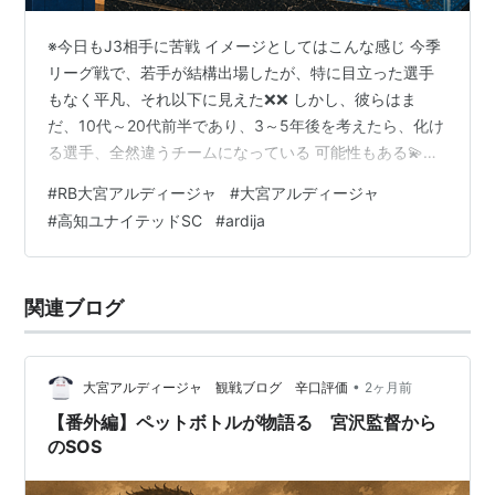
※今日もJ3相手に苦戦 イメージとしてはこんな感じ 今季
リーグ戦で、若手が結構出場したが、特に目立った選手
もなく平凡、それ以下に見えた❌️❌️ しかし、彼らはま
だ、10代～20代前半であり、3～5年後を考えたら、化け
る選手、全然違うチームになっている 可能性もある💫そ
れを見越してのレッドブル体制だったのか。わしは、少
#
RB大宮アルディージャ
#
大宮アルディージャ
しだけ期待しとるけど、 他チームは若手でも既に活躍し
#
高知ユナイテッドSC
#
ardija
ている選手👱 おるで。それと比較してしまうわ、プロな
んで💴 当分は、お弁当🍱を食べるために、NACK5の雰囲
気を楽しもっと🌞 NACK5 on FIRE ・磯やん 「決定機外
関連ブログ
したとき既に心折れてたやろ」と掲示板に記載があり📚️
笑…
•
大宮アルディージャ 観戦ブログ 辛口評価
2ヶ月前
【番外編】ペットボトルが物語る 宮沢監督から
のSOS