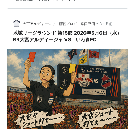
は、彼自身の能力よりも、レッドブルという巨大利権企
業に よる現場軽視の組織運営・現場への過度なプレッシ
ャーが招いた結果だとみる。 彼の日頃の練習風景や態度
から、ペットボトルをあの場面で投げ捨てるという行為
•
大宮アルディージャ 観戦ブログ 辛口評価
3ヶ月前
は考えられない。では、なぜ後半、最後のあの…
地域リーグラウンド 第15節 2026年5月6日（水）
RB大宮アルディージャ VS いわきFC