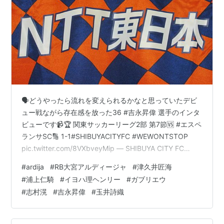
🗣️どうやったら流れを変えられるかなと思っていたデビ
ュー戦ながら存在感を放った36 #吉永昇偉 選手のインタ
ビューです📹🏆 関東サッカーリーグ2部 第7節🆚 #エスペ
ランサSC🔢 1-1#SHIBUYACITYFC #WEWONTSTOP
pic.twitter.com/8VXbveyMip — SHIBUYA CITY FC
(@SHIBUYACITYFC) 2025年6月7日 ／#玉井詩織 出演決
#
ardija
#
RB大宮アルディージャ
#
津久井匠海
定！＼音楽劇『謎解きはディナーのあとで』【東京公
#
浦上仁騎
#
イヨハ理ヘンリー
#
ガブリエウ
演】📅9/9(火)〜9/23(火・祝)＜全17公演＞📍日本青年館
#
志村滉
#
吉永昇偉
#
玉井詩織
ホール【大阪公演】📅9/27(土)〜10/1(水)＜全7公演＞📍
SkyシアターMBS…