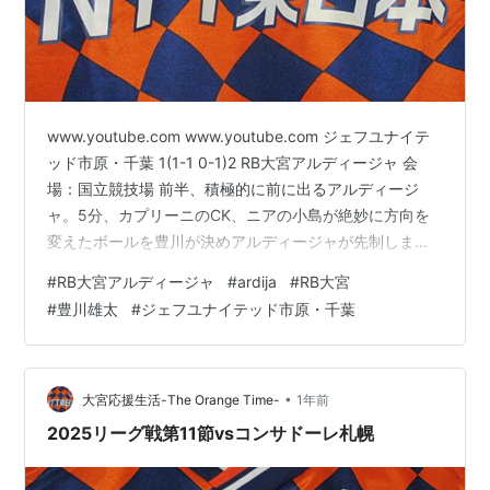
www.youtube.com www.youtube.com ジェフユナイテ
ッド市原・千葉 1(1-1 0-1)2 RB大宮アルディージャ 会
場：国立競技場 前半、積極的に前に出るアルディージ
ャ。5分、カプリーニのCK、ニアの小島が絶妙に方向を
変えたボールを豊川が決めアルディージャが先制しま
す。しかし、23分、右サイドからのピンポイントクロス
#
RB大宮アルディージャ
#
ardija
#
RB大宮
を決められ同点とされると、そこから市原・千葉のサイ
#
豊川雄太
#
ジェフユナイテッド市原・千葉
ド攻撃に押される展開になりますが、笠原のビックセー
ブもあり何とか凌いで前半を折り返します。 後半、市
原・千葉のサイドからの正確なクロスに苦戦するアルデ
ィージャ。しかし、53分、中盤でボールを奪った小島の
•
大宮応援生活-The Orange Time-
1年前
ド…
2025リーグ戦第11節vsコンサドーレ札幌