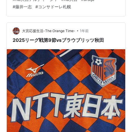
#
藤井一志
#
コンサドーレ札幌
•
大宮応援生活-The Orange Time-
1年前
2025リーグ戦第9節vsブラウブリッツ秋田