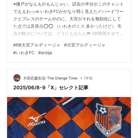
※播戸がなんものもんじゃい、試合の半分がこのチャント
でええわっ📣 いわきFCがかなり弱く見えた🦴ハードワー
クとプレスのチームやのに、大宮がそれを無効化にして
た点では及第点⭕️⭕️ （いわきのミス 多かったけど） 失
点の軽さについては、どうにもならん🥅 GK帰国させてく
れ、毎回得点、簡単にやられるわ、触りもせーへん🧤も
#
RB大宮アルディージャ
#
大宮アルディージャ
もええって ・石川 ずーーーとスタメンにいて欲しい、い
#
いわきFC
#
ardija
やいるべきである 見えないところで、効果出てたわ🎹 ・
カプ 劣化がきてるが、フィジカル最強💪P.S.この審判 相
変わらず、見てないし、追いついてないし、基準が無茶
苦茶で面白い📺️ あっちはファウルでこっちはノーファウ
•
大宮応援生活-The Orange Time-
1年前
ル🎴 コケた…
2025/06/8-9「X」セレクト記事