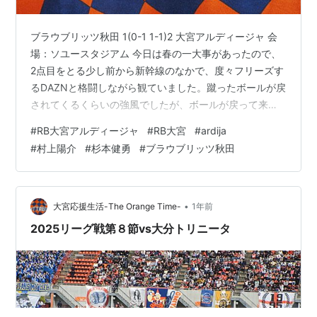
ブラウブリッツ秋田 1(0-1 1-1)2 大宮アルディージャ 会
場：ソユースタジアム 今日は春の一大事があったので、
2点目をとる少し前から新幹線のなかで、度々フリーズす
るDAZNと格闘しながら観ていました。蹴ったボールが戻
されてくるくらいの強風でしたが、ボールが戻って来る
ことを想定してのパスを出すことで克服、勝利につなが
#
RB大宮アルディージャ
#
RB大宮
#
ardija
ったように思います。 www.youtube.com
#
村上陽介
#
杉本健勇
#
ブラウブリッツ秋田
www.youtube.com ランキングに参加しています↓ にほ
んブログ村 大宮アルディージャランキング ランキング参
加中サッカー
•
大宮応援生活-The Orange Time-
1年前
2025リーグ戦第８節vs大分トリニータ