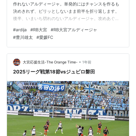
作れないアルディージャ。単発的にはチャンスを作るも
決めきれず、ピリッとしないまま前半を折り返します。
後半、いまいち切れのないアルディージャ。攻めあぐね
ると56分、FKを直接決められ先制を許してしまいます。
#
ardija
#
RB大宮
#
RB大宮アルディージャ
これでようやく目を覚ましたか、反撃に出るアルディー
#
豊川雄太
#
愛媛FC
ジャ、しかし焦りからか、ゴール前で攻めあぐね決めき
ることが出来ず、時間だけが過ぎていきます。このまま
逃げ切られるかと思われた90∔1分、下口のクロス、豊川
のヘディングシュートがゴールネットを揺らし同点とす
•
大宮応援生活-The Orange Time-
1年前
るアルディージャ。さ…
2025リーグ戦第18節vsジュビロ磐田