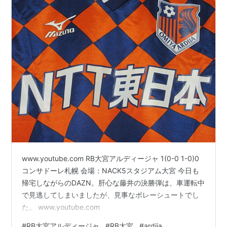
www.youtube.com RB大宮アルディージャ 1(0-0 1-0)0
コンサドーレ札幌 会場：NACK5スタジアム大宮 今日も
帰宅しながらのDAZN。肝心な藤井の決勝弾は、車運転中
で見逃してしまいましたが、見事なボレーシュートでし
た。 www.youtube.com
#
RB大宮アルディージャ
#
RB大宮
#
ardija