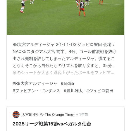
RB大宮アルディージャ 2(1-1 1-1)2 ジュビロ磐田 会場：
NACK5スタジアム大宮 前半、4分、ゴール前混戦を抜け
出され先制を許してしまったアルディージャ。慌てるこ
となくそこから自分たちのリズムを取り戻すと、35分、
泉のシュートが大きく跳ね上がったボールをファビア
ン・ゴンザレスが押し込み同点として前半を折り返しま
#
RB大宮アルディージャ
#
ardija
す。 後半、高い位置からプレスをかけショートカウンタ
#
ファビアン・ゴンザレス
#
豊川雄太
#
ジュビロ磐田
ーを狙うアルディージャ。サイドからの正確なクロスを
入れて来る磐田と一進一退の展開になりますが、69分、
関口からのスルーパス、豊川がミドルシュートを叩き込
み逆転に成功します。しかし、ここから前に出るしかな
•
大宮応援生活-The Orange Time-
1年前
くなった磐田に徐々に押…
2025リーグ戦第15節vsベガルタ仙台