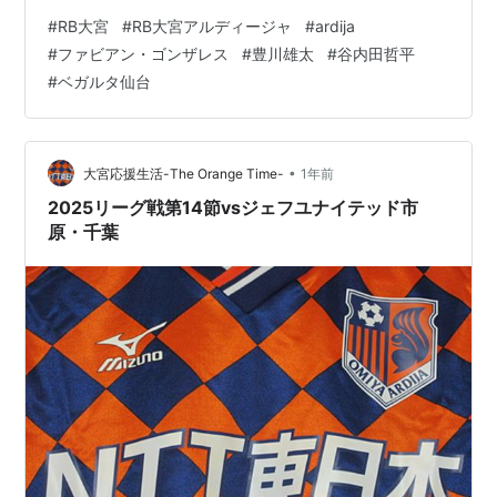
れでリズムを掴んだアルディージャは、31分、ゴール前
#
RB大宮
#
RB大宮アルディージャ
#
ardija
の混戦、カプリーニのクロス、相手に弾かれたボールを
#
ファビアン・ゴンザレス
#
豊川雄太
#
谷内田哲平
豊川が豪快に決め、追加点を奪って前半を折り返しま
#
ベガルタ仙台
す。 後半、コンビネーションに重きをおいた攻撃に切り
替えてきた仙台にヒヤリとさせられるアルディージャ。
慌てることなく体を張った守備を見せると、76分、ペナ
ルティーエリア内深く…
•
大宮応援生活-The Orange Time-
1年前
2025リーグ戦第14節vsジェフユナイテッド市
原・千葉