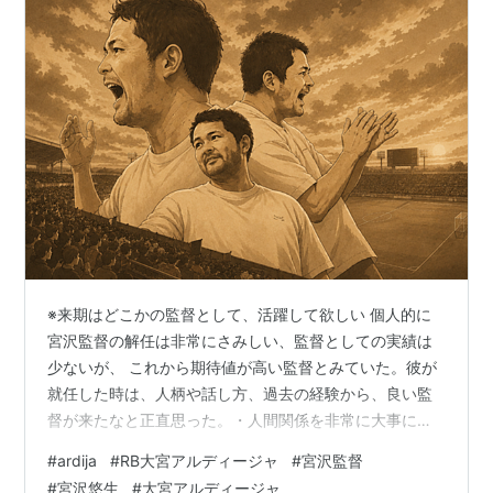
※来期はどこかの監督として、活躍して欲しい 個人的に
宮沢監督の解任は非常にさみしい、監督としての実績は
少ないが、 これから期待値が高い監督とみていた。彼が
就任した時は、人柄や話し方、過去の経験から、良い監
督が来たなと正直思った。・人間関係を非常に大事にす
る監督、理論派、チームを優先する、誠実さが伝わる監
#
ardija
#
RB大宮アルディージャ
#
宮沢監督
督であった。では、なぜ解任されたのか？ 今回の解任
#
宮沢悠生
#
大宮アルディージャ