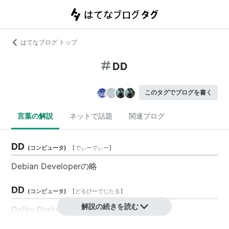
はてなブログ トップ
DD
このタグでブログを書く
言葉の解説
ネットで話題
関連ブログ
DD
(
コンピュータ
)
【
でぃーでぃー
】
Debian Developerの略
DD
(
コンピュータ
)
【
どるびーでじたる
】
解説の続きを読む
Dolby Digitalの略。
ドルビー研究所(Dolby Laboratories)が開発したサラウ