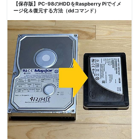
な型があるから、入試要項必読！！ そして結果発表の…
【保存版】PC-98のHDDをRaspberry Piでイメ
ージ化＆復元する方法（ddコマンド）