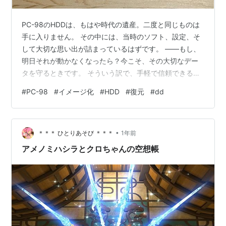
PC-98のHDDは、もはや時代の遺産。二度と同じものは
手に入りません。 その中には、当時のソフト、設定、そ
して大切な思い出が詰まっているはずです。 ――もし、
明日それが動かなくなったら？今こそ、その大切なデー
タを守るときです。 そういう訳で、手軽で信頼できる
Raspberry Piとddコマンドを使い、PC-98のIDE HDDを
#
PC-98
#
イメージ化
#
HDD
#
復元
#
dd
丸ごとイメージ化し、そのイメージから新しいSATA SSD
へ復元しようと思います。バックアップファイルさえあ
れば、何度でもクローンが作れます。 これは単なる作業
•
ではありません。大切な記憶を、未来に託すための儀式
＊＊＊ ひとりあそび ＊＊＊
1年前
です！※作業は自己責任で行ってください。コマンドの指
アメノミハシラとクロちゃんの空想帳
定を…