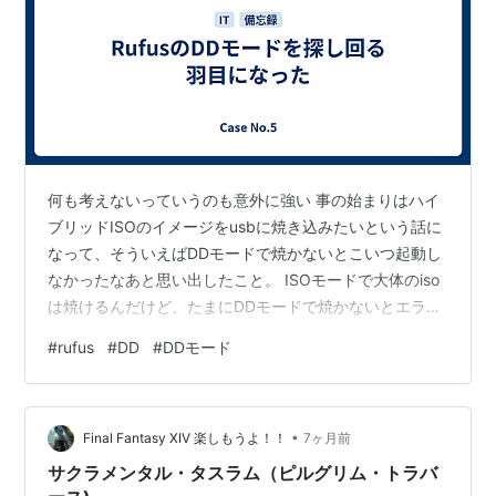
何も考えないっていうのも意外に強い 事の始まりはハイ
ブリッドISOのイメージをusbに焼き込みたいという話に
なって、そういえばDDモードで焼かないとこいつ起動し
なかったなあと思い出したこと。 ISOモードで大体のiso
は焼けるんだけど、たまにDDモードで焼かないとエラー
吐いたり、そもそも立ち上がらなかったりする。なの
#
rufus
#
DD
#
DDモード
で、rufusでその設定項目を探すんだけど、無いんだよ
ね。存在しない。でも画像検索すると、フォーマットの
ところにちゃんとチェックボックスがある。どういうこ
•
と・・・。 何も考えないっていうのも意外に強い スター
Final Fantasy XIV 楽しもうよ！！
7ヶ月前
トを押したらポップアップウインドウがある
サクラメンタル・タスラム（ピルグリム・トラバ