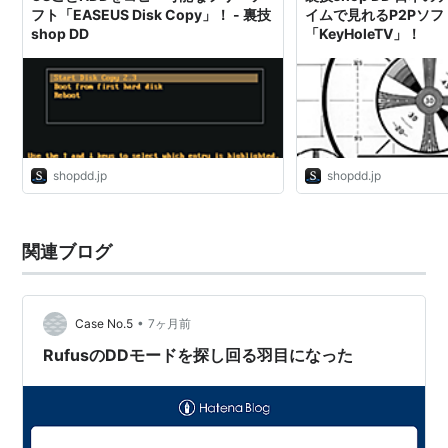
フト「EASEUS Disk Copy」！ - 裏技
イムで見れるP2Pソフ
shop DD
「KeyHoleTV」！
shopdd.jp
shopdd.jp
関連ブログ
•
Case No.5
7ヶ月前
RufusのDDモードを探し回る羽目になった