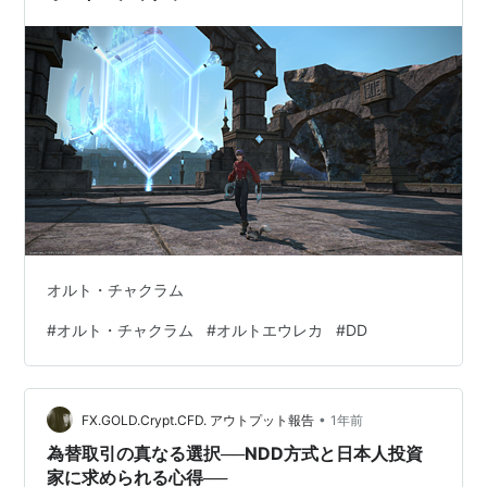
オルト・チャクラム
#
オルト・チャクラム
#
オルトエウレカ
#
DD
•
FX.GOLD.Crypt.CFD. アウトプット報告
1年前
為替取引の真なる選択──NDD方式と日本人投資
家に求められる心得──