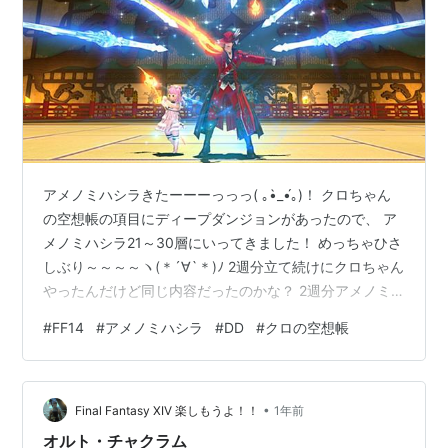
アメノミハシラきたーーーっっっ( ｡•̀_•́｡)！ クロちゃん
の空想帳の項目にディープダンジョンがあったので、 ア
メノミハシラ21～30層にいってきました！ めっちゃひさ
しぶり～～～～ヽ(＊´∀`＊)ﾉ 2週分立て続けにクロちゃん
やったんだけど同じ内容だったのかな？ 2週分アメノミ
ハシラいきました！わ～い( ＊ˊᵕˋ＊)♪ 死者の宮殿は結構
#
FF14
#
アメノミハシラ
#
DD
#
クロの空想帳
通ったので武器防具の強化レベルもMAXなんだけど、 ア
メノミハシラはまだまだなので強化バシバシできるよ
～！ うれし～～～いヽ(＊´∀`＊)ﾉ クロちゃんやるで～と
•
いうときは、空想帳の内容をPuruに伝えて、 そこから簡
Final Fantasy XIV 楽しもうよ！！
1年前
単なやつをピックアップして連れてっても…
オルト・チャクラム