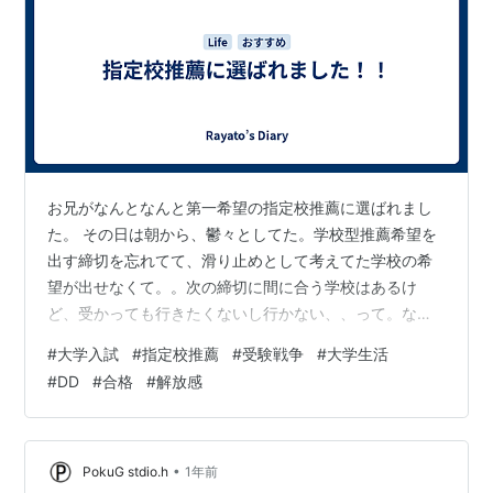
お兄がなんとなんと第一希望の指定校推薦に選ばれまし
た。 その日は朝から、鬱々としてた。学校型推薦希望を
出す締切を忘れてて、滑り止めとして考えてた学校の希
望が出せなくて。。次の締切に間に合う学校はあるけ
ど、受かっても行きたくないし行かない、、って。なら
受ける意味ないやん？でも彼の勉強に対する姿勢？、全
#
大学入試
#
指定校推薦
#
受験戦争
#
大学生活
然足りてない。推薦全部アウトなら一般入試で受けるっ
#
DD
#
合格
#
解放感
て、、それって勉強してる人の言葉。。会社でもいろい
ろ考えすぎて、なんか顔テカってくるし、髪は逆立ちそ
うなピリピリ具合だった。でも親としてやれることをす
るしかないと、情報集めに全集中。受験の仕方もいろん
•
PokuG stdio.h
1年前