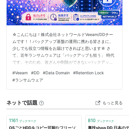
☆こんにちは！株式会社ネットワールドVeeam/DDチー
ムです！！バックアップ基盤の運用に携わる皆さまに、
少しでも役立つ情報をお届けできればと思います☆ さ
て、近年ランサムウェアは「バックアップも狙う」 時代
です。そのため、改ざんや削除ができないバックアップ
を実現する仕組みの導入は、避けては通れない重要課題
#
Veeam
#
DD
#
Data Domain
#
Retention Lock
です。本稿では、”Veeam Backup & Replication”と”Dell
#
ランサムウェア
PowerProtect DD（Data Domain）の Retention Lock
Compliance”機能を連携して改ざん/削除できないバック
アップを実現している設定がどのようなものであるかを
ネットで話題
もっと見る
確認…
1161
810
ブックマーク
ブックマーク
OSごとHDDをコピー可能なフリーソ
裏技shop DD 日本