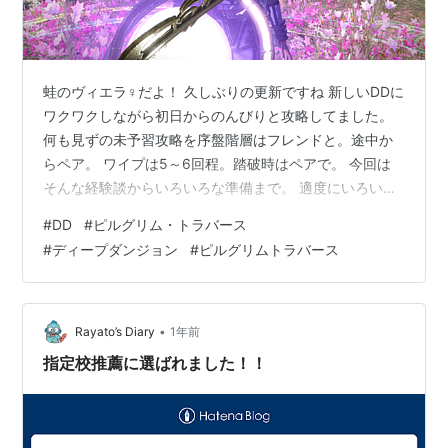
蛙のヴィエラ♀だよ！ 久しぶりの更新ですね 新しいDDに
ワクワクしながら初日からのんびりと攻略してました。
何も見ずの未予習攻略を序盤階層はフレンドと。途中か
らペア。 ワイプは5～6回程。踏破時はペアで。 今回は
そんな経験談からいろいろな準備まで。 適度にいろいろ
な情報を追加予定。 では本題。 準備編 過去のDDとの違
#
DD
#
ピルグリム・トラバース
い… ジョブを迷っている人へ 燭台の効果 魔法効果 突入
#
ディープダンジョン
#
ピルグリムトラバース
編 T1～T29の道中 T10階層 ボス T20階層 ボス T30階層
ボス T31階層～T40階層 道中で注意する敵 T40階層 ボス
T41階層～T50階層 道中で注意する敵 T50階層 ボス 51
階層～60階層 道中で…
•
Rayato’s Diary
1年前
指定校推薦に選ばれました！！