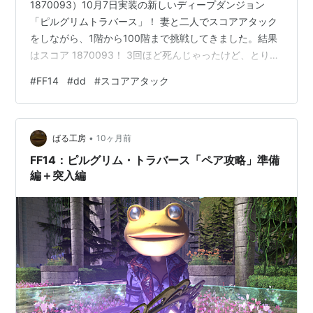
1870093）10月7日実装の新しいディープダンジョン
「ピルグリムトラバース」！ 妻と二人でスコアアタック
をしながら、1階から100階まで挑戦してきました。結果
はスコア 1870093！ 3回ほど死んじゃったけど、とりあ
えずはランキング入りできました！ （スクショの「High
#
FF14
#
dd
#
スコアアタック
Score!」が地味にうれしい笑）⸻■ 総評：今回のDD
は一番楽しい！これまでのディープダンジョンに比べ
て、 確かに難易度は少し低めかもしれないけど、 そのぶ
•
んテンポが良くて周回しやすく、敵の配置もバランスが
ばる工房
10ヶ月前
いい！とにかく“遊びやすい”のが今回の魅力。 「また
FF14：ピルグリム・トラバース「ペア攻略」準備
潜…
編＋突入編