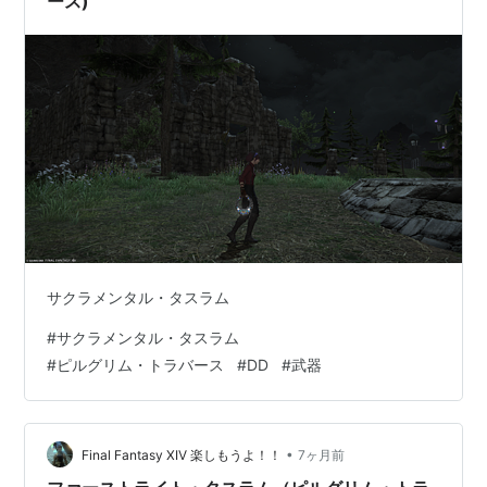
ース)
サクラメンタル・タスラム
#
サクラメンタル・タスラム
#
ピルグリム・トラバース
#
DD
#
武器
•
Final Fantasy XIV 楽しもうよ！！
7ヶ月前