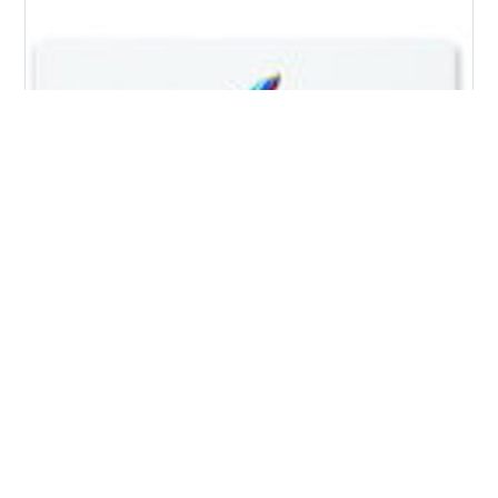
Track all markets on TradingView Track all markets on
TradingView 為替取引の真なる選択──NDD方式と日本人
投資家に求められる心得── 近年、個人投資家の間でも、
外国為替証拠金取引（FX）における取引方式への関心が
高まりを見せております。なかでも、NDD（No Dealing
Desk）方式とDD（Dealing Desk）方式の違いについて