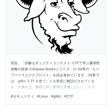
現在、「詳解セキュリティコンテスト: CTFで学ぶ脆弱性
攻略の技術 Compass Booksシリーズ」の 34章の「ヒー
プベースエクスプロイト」を読み進めています。34章で
は、glibc-2.31 を使うことを前提に解説がされていま
す。出来れば、書籍と同じ環境を準備したいところで
す。 しかし、glibc-2.31 は Ubuntu 20.04 のシステムで
#
セキュリティ
#
Linux
#
glibc
#
CTF
使われていた？そうなのですが、現在は、少し古いバー
ジョンの glibc です。現在、Parrot OS 6.1 を使ってます
が、glibc のバージョンは、2.36 でした。 そこで、この