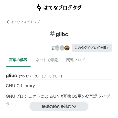
はてなブログ トップ
glibc
このタグでブログを書く
言葉の解説
ネットで話題
関連ブログ
glibc
(
コンピュータ
)
【
じーりぶしー
】
GNU C Library
GNUプロジェクトによるUNIX互換OS用のC言語ライブ
ラリ。
解説の続きを読む