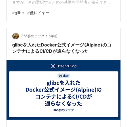
ますが、その選択するための基準を開発者が決定できる
ところに、この機能の意義があります。 GNU_IFUNCを
#
glibc
#
低レイヤー
使った簡単な例を以下に示します。resolve_foo で foo の
実装が選択されていることがわかります。 > cat foo.c
#include <stdio.h> extern void foo(); void foo_default…
•
365歩のテック
5年前
glibcを入れたDocker公式イメージ(Alpine)のコ
ンテナによるCI/CDが通らなくなった