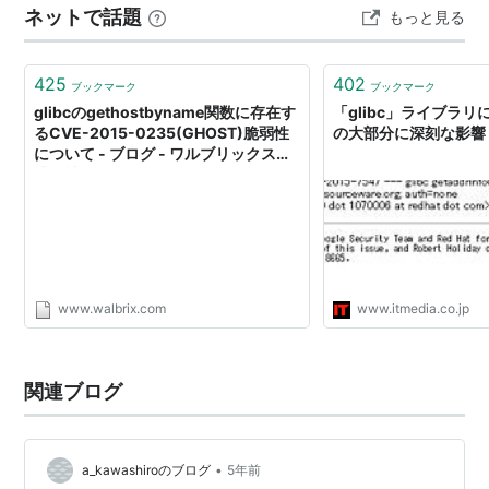
ネットで話題
もっと見る
記事では、システムの glibc とは異なるバージョ…
425
402
ブックマーク
ブックマーク
glibcのgethostbyname関数に存在す
「glibc」ライブラリに
るCVE-2015-0235(GHOST)脆弱性
の大部分に深刻な影響
について - ブログ - ワルブリックス株
式会社
www.walbrix.com
www.itmedia.co.jp
関連ブログ
•
a_kawashiroのブログ
5年前