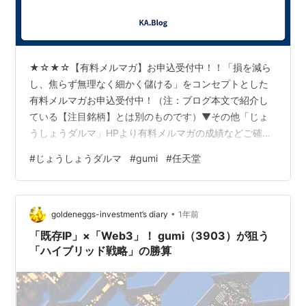
★☆★☆【有料メルマガ】お申込受付中！！「損を減ら
し、焦らず無理なく細かく儲ける」をコンセプトとした
有料メルマガお申込受付中！（注：ブログ本文で紹介し
ている【注目銘柄】とは別のものです）▼その他「じょ
うしょうダルマ」HPより有料メルマガの成績などご確認
後、お申し込みください。http://www.ric.hi-
#
じょうしょうダルマ
#
gumi
#
任天堂
ho.ne.jp/joeshow/performance.html１ヶ月当たり４，３
００円～相場が続く限りチャンスはいくらでもありま
す！是非一度お試しください。※リスク・手数料などにつ
•
きましては以下の契約締結前交付書面を参照してくださ
goldeneggs-investment’s diary
1年前
い。http://www.ric.hi-ho.ne.j…
「既存IP」×「Web3」！ gumi（3903）が狙う
「ハイブリッド戦略」の勝算