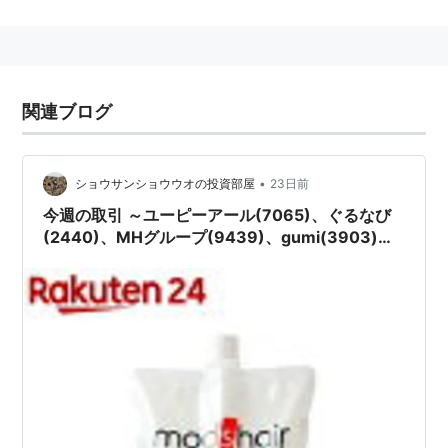
関連ブログ
•
ショウサンショウウオの投資部屋
23日前
今週の取引 ～ユーピーアール(7065)、ぐるなび
(2440)、MHグループ(9439)、gumi(3903)、
DLE(3686)～
マトリョシカ
作詞 ハチ
作曲 ハチ
歌 初音ミク,GUMI(メグッポイド)