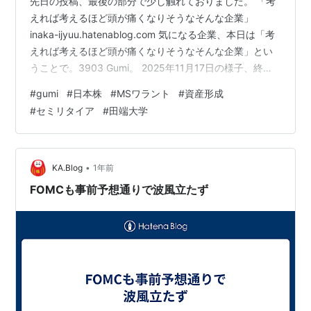
先日の投稿、最後の部分で少し触れておりました。 「考
えれば考えるほど頭が痛くなりそうなそんな企業」
inaka-ijyuu.hatenablog.com 気になる企業、本日は「考
えれば考えるほど頭が痛くなりそうなそんな企業」とい
うことで。3903 Gumi。 2025年11月17日の様子、終
値、386円。 (株)ｇｕｍｉ【3903】：株価時系列・信用
#
gumi
#
日本株
#
MSワラント
#
資産形成
残時系列 - Yahoo!ファイナンス 過去の株価を見るのには
#
セミリタイア
#
田端大学
Yahoo！ファイナンスが使いやすくて参考しています。
折角なので株探のgumiページも貼っておきます。 ｇｕｍ
ｉ【3903】株の基本情報｜株探（かぶたん） PTS397の
数字が見えまし…
•
KA.Blog
1年前
FOMCも事前予想通りで波風立たず