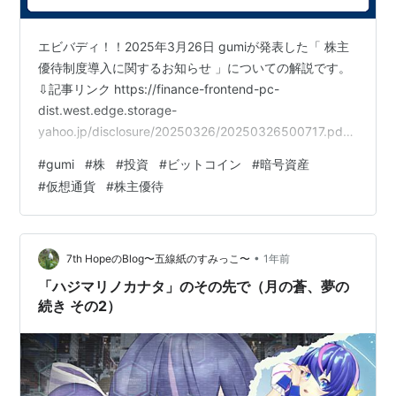
エビバディ！！2025年3月26日 gumiが発表した「 株主
優待制度導入に関するお知らせ 」についての解説です。
⇩記事リンク https://finance-frontend-pc-
dist.west.edge.storage-
yahoo.jp/disclosure/20250326/20250326500717.pdf
ヤフーファイナンス ⇩YouTubeで解説しています
#
gumi
#
株
#
投資
#
ビットコイン
#
暗号資産
youtu.be このお知らせは、gumiが2025年4月期から株主
#
仮想通貨
#
株主優待
優待制度を導入することを発表したものです。以下、内
容を分かりやすく解説します。 1. 株主優待制度導入の目
的 企業が株主優待を導入する目的は以下の3つで…
•
7th HopeのBlog〜五線紙のすみっこ〜
1年前
「ハジマリノカナタ」のその先で（月の蒼、夢の
続き その2）