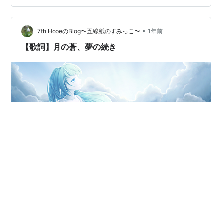
とにトライしてみたので今回は主にそのあたりのことを
書いていきます なお比較的長いわりにSynthesizer Vの調
•
声のヒントとなる要素はあまり（ほぼ？）ないのでその
7th HopeのBlog〜五線紙のすみっこ〜
1年前
点、ご承知おきください💦 この楽…
【歌詞】月の蒼、夢の続き
この楽曲に関する記事はこちら： 7th-
hope.hatenablog.com 月の蒼、夢の続き by 7th Hope
遥かな君との約束 もう一度ここから始まるなくしたもの
探すより 新しいかたち見つけよう運命変えるような奇跡
なんて起きなくたって憧れの果ての 遠く深く美しい場所
で見つけた次の扉 世界は繋がってく引き返さないと自分
#
歌詞
#
Synthesizer V
#
音街ウナ
#
GUMI
で決めたけどわたしはそんなに強くなくてしょうがない