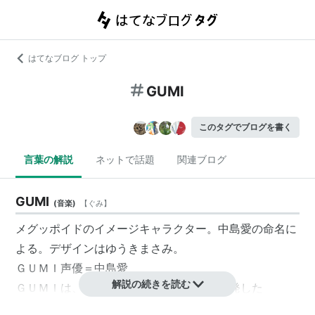
はてなブログ トップ
GUMI
このタグでブログを書く
言葉の解説
ネットで話題
関連ブログ
GUMI
(
音楽
)
【
ぐみ
】
メグッポイドのイメージキャラクター。中島愛の命名に
よる。デザインはゆうきまさみ。
ＧＵＭＩ声優＝中島愛
解説の続きを読む
ＧＵＭＩは、株式会社インターネットが開発した