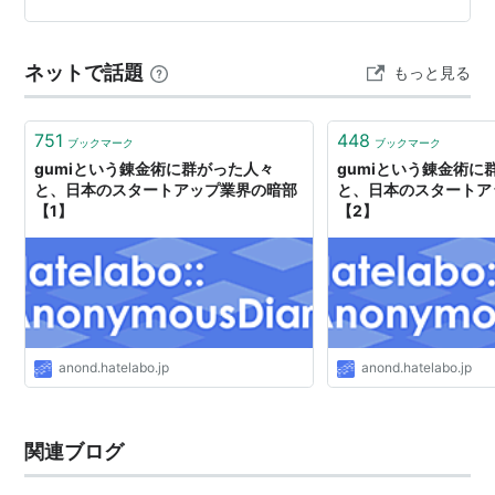
～」 を公開しています。 ランキング参加中株式投資…
ネットで話題
もっと見る
751
448
ブックマーク
ブックマーク
gumiという錬金術に群がった人々
gumiという錬金術に
と、日本のスタートアップ業界の暗部
と、日本のスタートア
【1】
【2】
anond.hatelabo.jp
anond.hatelabo.jp
関連ブログ