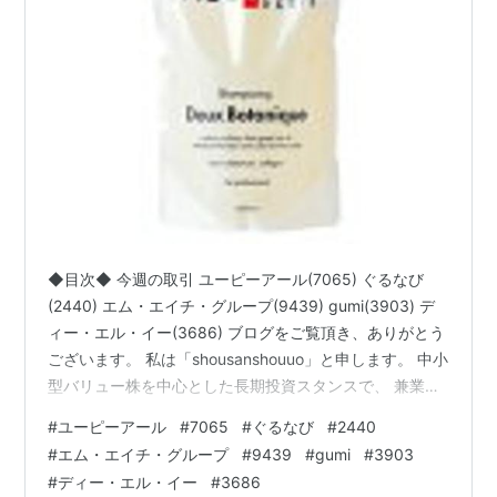
EXIT TUNESが 2011/01/19に発売した「ボカロネクサ
ス」に初収録。
EXIT TUNES PRESENTS GUMism from Megpoid
(Vocaloid)
ジャケットイラストレーター ： 左
というGUMI(メグッポイド)の初ベストアルバムを
2011/03/16 に発売している。
◆目次◆ 今週の取引 ユーピーアール(7065) ぐるなび
(2440) エム・エイチ・グループ(9439) gumi(3903) デ
ィー・エル・イー(3686) ブログをご覧頂き、ありがとう
ございます。 私は「shousanshouuo」と申します。 中小
型バリュー株を中心とした長期投資スタンスで、 兼業投
資家として活動しています。 まだまだ3月権利分の優待
#
ユーピーアール
#
7065
#
ぐるなび
#
2440
紹介記事が書き終わっていません・・・。 今回の記事で
#
エム・エイチ・グループ
#
9439
#
gumi
#
3903
は、 「今週の取引 ～ユーピーアール(7065)、ぐるなび
#
ディー・エル・イー
#
3686
(2440)、MHグループ(9439)、gumi(3903)、DLE(3686)