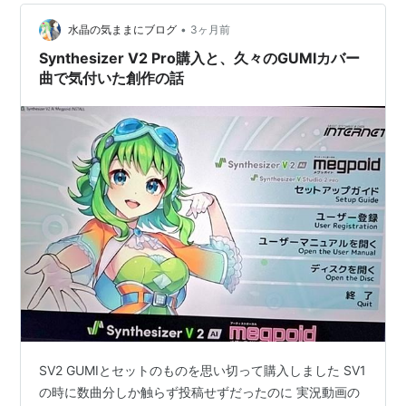
•
水晶の気ままにブログ
3ヶ月前
Synthesizer V2 Pro購入と、久々のGUMIカバー
曲で気付いた創作の話
SV2 GUMIとセットのものを思い切って購入しました SV1
の時に数曲分しか触らず投稿せずだったのに 実況動画の