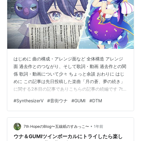
はじめに 曲の構成・アレンジ面など 全体構造 アレンジ
面 過去作とのつながり、そして歌詞・動画 過去作との関
係 歌詞・動画について少々 ちょっと余談 おわりに はじ
めに この記事は先日投稿した楽曲「月の蒼、夢の続き」
に関する2本目の記事でありこちらの記事の続編です 7th-
hope.hatenablog.com 今回は楽曲の構成、過去作とのつ
#
SynthesizerV
#
音街ウナ
#
GUMI
#
DTM
ながり、歌詞・動画などについて書いていきます 曲の構
成・アレンジ面など 全体構造 この曲はひとつのフレーズ
（メロディー）を端緒として全体を構成する構造になっ
•
ています 具体的には、 1番Aパート歌い出しの旋律と、B
7th HopeのBlog〜五線紙のすみっこ〜
1年前
パート前の短い間奏の旋律が同じです（下記メロ…
ウナ＆GUMIツインボーカルにトライしたら楽し