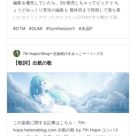
編集を優先していたら、2が発売しちゃってビックリ ち
ょうどゆっくり実況の編集も 最終回まで投稿して落ち着
いたタイミングだったのと だいぶDTMの方も離れて疎か
になっていたので モチベーションアップも兼ねて、数年
#
DTM
#
GUMI
#
SynthesizerV
#
水晶P
に1回のDTMへの投資 こんな感じでなんとか形にはした
んですが やっぱ自分の中のテンプレみたいなものを忘れ
ていたので正直大変でした YouTube ニコニコ動画
•
【GUMI SV】小坂りゆ / CANDY♡【自作オケカバー】
7th HopeのBlog〜五線紙のすみっこ〜
5ヶ月前
好きな方で聴いてもらえると嬉しいです 最近...と…
【歌詞】出航の歌
この楽曲に関する記事はこちら： 7th-
hope.hatenablog.com 出航の歌 by 7th Hope コンパス