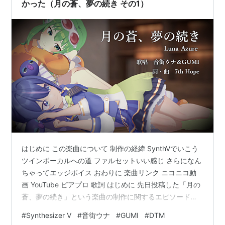
かった（月の蒼、夢の続き その1）
はじめに この楽曲について 制作の経緯 SynthVでいこう
ツインボーカルへの道 ファルセットいい感じ さらになん
ちゃってエッジボイス おわりに 楽曲リンク ニコニコ動
画 YouTube ピアプロ 歌詞 はじめに 先日投稿した「月の
蒼、夢の続き」という楽曲の制作に関するエピソードを
記します この曲では、Synthesizer Vの音街ウナとGUMI
#
Synthesizer V
#
音街ウナ
#
GUMI
#
DTM
という私としては初の組み合わせを採用しつつ色んなこ