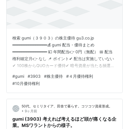
検索 gumi（３９０３）の株主優待 gu3.co.jp
━━━━━━━━━━━━━━━💰 gumi 配当・優待まとめ
━━━━━━━━━━━━━━━ 💴 年間配当👉 0円（無配） 📅 配当
権利確定月👉 なし 📌 ポイント✔ 配当は実施していない
✔ 100株からQUOカード優待✔ 暗号資産が当たる抽選優
待を実施✔ Web3・ブロックチェーン関連事業にも注力
#
gumi
#
3903
#
株主優待
#
４月優待権利
━━━━━━━━━━━━━━━🎁 株主優待情報━━━━━━━━━━━━━━━ 📅
#
10月優待権利
優待権利確定月👉 4月・10月 🎁 優待内容① 暗号資産プ
レゼント（4月末・抽選）② QUOカード（10月末）
━━━━━━━━━━━━━━━📌 100株以上（…
50代、セミリタイア、田舎で暮らす。コツコツ資産形成。
•
9ヶ月前
gumi (3903) 考えれば考えるほど頭が痛くなる企
業。MSワラントからの様子。