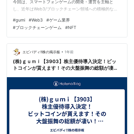
今回は、スマートフォンゲームの開発・運営を主軸と
し、近年はWeb3/ブロックチェーン領域への積極的な投
資で注目を集める企業、株式会社gumi（3903）に焦点
#
gumi
#
Web3
#
ゲーム業界
を当てます！ 本日（6月12日）、gumiの株価がストップ
#
ブロックチェーンゲーム
#
NFT
高気配となり、市場の大きな注目を集めました。その背
景には、昨日6月11日に発表された2025年4月期（前期）
の連結決算で、最終損益が20億円の黒字に転換したとい
うポジティブなサプライズがありました。前の期は59億
•
エビバディ!!株の掲示板
1年前
円の赤字だ…
(株)ｇｕｍｉ【3903】株主優待導入決定！ビッ
トコインが貰えます！その大盤振舞の総額が凄
い！取得条件は？徹底解説！