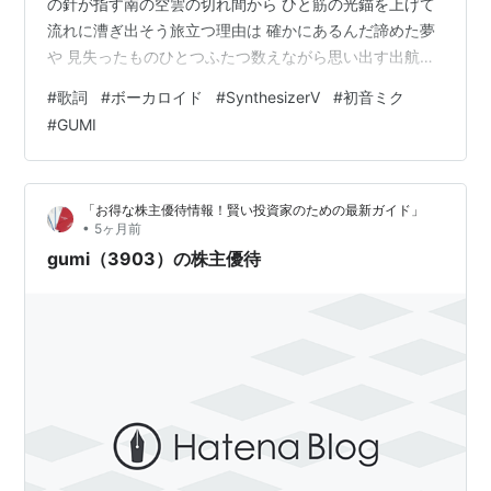
の針が指す南の空雲の切れ間から ひと筋の光錨を上げて
流れに漕ぎ出そう旅立つ理由は 確かにあるんだ諦めた夢
や 見失ったものひとつふたつ数えながら思い出す出航は
今 南風吹き抜け涙 乾いたらそれが合図さぁ 目指すのさ
#
歌詞
#
ボーカロイド
#
SynthesizerV
#
初音ミク
水平線のはるか彼方を (その先まで)逃げた先で 出会った
#
GUMI
僕たちだからこの景色 分かち合ってもう離さない つない
だ手波に揺られても 恐れずにいけるさ海風が運ぶ潮の香
りに乗って見たことない場所 目指して進もう決まったゴ
「お得な株主優待情報！賢い投資家のための最新ガイド」
ールや正解などない長い旅になるかもしれないけれど言
•
5ヶ月前
葉…
gumi（3903）の株主優待