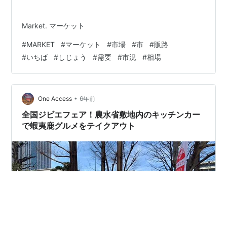
Market. マーケット
#
MARKET
#
マーケット
#
市場
#
市
#
販路
#
いちば
#
しじょう
#
需要
#
市況
#
相場
•
One Access
6年前
全国ジビエフェア！農水省敷地内のキッチンカー
で蝦夷鹿グルメをテイクアウト