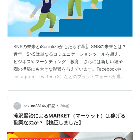
SNSの未来とiSocializeがもたらす革新 SNSの未来とは？
近年、SNSは単なるコミュニケーションツールを超え、
ビジネスやマーケティング、教育、さらには新しい経済
圏の構築にも大きな影響を与えています。Facebookや
Instagram、Twitter（X）などのプラットフォームが世界
中の人々をつなげる一方で、個々のニーズに特化した新
しいSNSの形が求められています。 今後のSNSの未来を
考えると、次のようなトレンドが予想されます。 パーソ
•
sakura8814の日記
2年前
ナライズの進化：ユーザーごとの関心に基づいた最適な
コンテンツ提供が進み、より快適な利用体験が実現しま
滝沢賢治によるMARKET（マーケット）は稼げる
す。 プライバシーと分散型SNSの台頭：セキュ…
副業なのか？【検証しました】