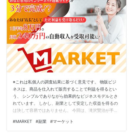
※これは私個人の調査結果に基づく意見です。 物販ビジ
ネスは、商品を仕入れて販売することで利益を得るとい
う、 シンプルでありながら効果的なビジネスモデルとさ
れています。 しかし、副業として安定した収益を得るの
は決して容易ではありません。 今回は、滝沢賢治が手掛
ける「MARKET（マーケット）」について調査しまし
#
MARKET
#
副業
#
マーケット
た。 副業に興味がある方は、ぜひこの記事を参考にして
いただければと思います。 ༶ ༶ ༶ ༶ ༶ ༶ ༶ ༶ ༶ ༶ ༶ ༶ ༶ ༶ ༶ ༶