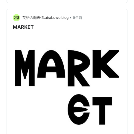
would share the informa…
•
英語の顔表情.airabuwo.blog
5年前
MARKET