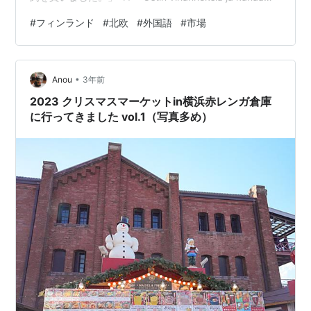
markkinoilta.」 (オスティン ヴィハンネクシアヤ カナー
#
フィンランド
#
北欧
#
外国語
#
市場
マルッキノイルタ) ⇔「I bought vegetables and
chicken at the market.」 フィンランド語の〔建物〕まと
め フィンランド語総索引 フィンランド語 全まとめ
•
Anou
3年前
2023 クリスマスマーケットin横浜赤レンガ倉庫
に行ってきました vol.1（写真多め）