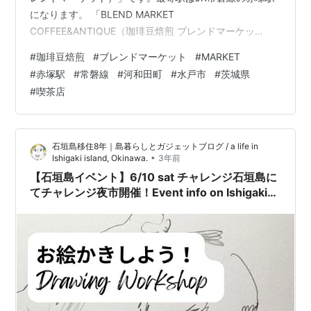
になります。 「BLEND MARKET
COFFEE&ANTIQUE（珈琲豆焙煎 ブレンドマーケッ
ト）」の近くには「レストハウス時代屋」
#
珈琲豆焙煎
#
ブレンドマーケット
#
MARKET
「RESTAURANT iijima レストランイイジマ」「和牛食堂
#
赤塚駅
#
常磐線
#
河和田町
#
水戸市
#
茨城県
見和店」「揚げたて屋てん」があります。
#
喫茶店
morigen1.hatenablog.com morigen1.hatenablog.com
morigen1.hatenablog.com morigen1.hatenablog…
石垣島移住8年｜島暮らしとガジェットブログ / a life in
•
Ishigaki island, Okinawa.
3年前
【石垣島イベント】6/10 sat チャレンジ石垣島に
てチャレンジ夜市開催！Event info on Ishigaki
island, sat 10 June 2023