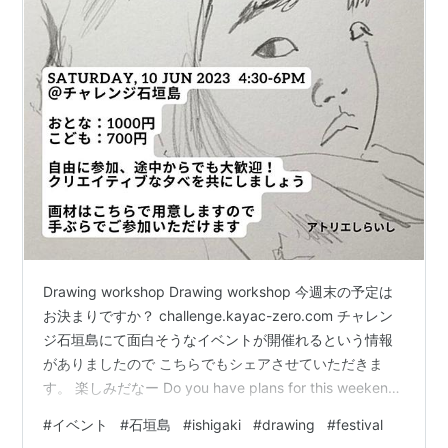
Drawing workshop Drawing workshop 今週末の予定は
お決まりですか？ challenge.kayac-zero.com チャレン
ジ石垣島にて面白そうなイベントが開催れるという情報
がありましたので こちらでもシェアさせていただきま
す。 楽しみだなー Do you have plans for this weekend?
I heard that there are some interesting events
#
イベント
#
石垣島
#
ishigaki
#
drawing
#
festival
happening at Challenge Ishigaki Island, so I thought I