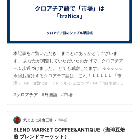
本記事をご覧いただき、まことにありがとうございま
す。 あなたが閲覧していただいたおかげで、クロアチア
へ１歩近づけました。 とても感謝してます。 ↓↓↓↓↓
今回お届けするクロアチア語は、これ！↓↓↓↓↓ 「市
場」 ⇔「tržnica」 (トゥルジュニツァ) ⇔「market」
・・・・・・・・・・・・・・・・・・・・・・・・・
#
クロアチア
#
外国語
#
市場
・・・・・・・・・・ いかがでしたか？ では、この短い
記事から去る前に、「いちば、とぅるじゅにつぁ」と５
回、口に出してください。 次に目を閉じ、何も見ずに言
•
えたら成功です。 失敗したら、何度も試してOK。何回目
気ままに外食三昧
3年前
でも、目をつぶって言えたら大・成・功！ 記事を離れた
BLEND MARKET COFFEE&ANTIQUE（珈琲豆焙
瞬間に忘れて…
煎 ブレンドマーケット）