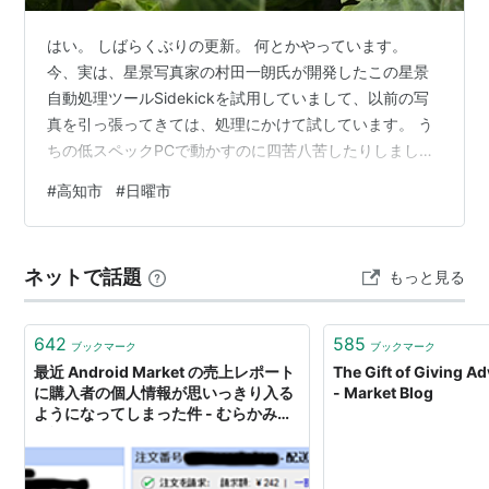
はい。 しばらくぶりの更新。 何とかやっています。
今、実は、星景写真家の村田一朗氏が開発したこの星景
自動処理ツールSidekickを試用していまして、以前の写
真を引っ張ってきては、処理にかけて試しています。 う
ちの低スペックPCで動かすのに四苦八苦したりしました
が、開発者の村田氏に対応していただいたりしながら、
#
高知市
#
日曜市
何とか動かせるようになってきました。 昔の写真だけじ
ゃなく、比較明のために、撮影に行きたいなと思い始め
ていますが、世界はあいにくの梅雨。 今年の梅雨はめち
ネットで話題
もっと見る
ゃくちゃ振るというわけではないですが、曇りも含め
て、ずっと天気は悪いですね。 sidekick-site-
tawny.vercel.…
642
585
ブックマーク
ブックマーク
最近 Android Market の売上レポート
The Gift of Giving A
に購入者の個人情報が思いっきり入る
- Market Blog
ようになってしまった件 - むらかみの
雑記帳