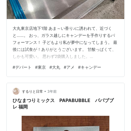
大丸東京店地下1階 あま～い香り♪に誘われて、近づく
と……。 おっ、ガラス越しにキャンデーを手作りするパ
フォーマンス！ 子どもより私が夢中になってしまう。 最
後には試食が！ありがとうございます。 甘酸っぱくて、
しかも可愛い。 思わず2袋購入しました。
www.papabubble.jp ランキング参加中挑戦する40代・
#
デパート
#
東京
#
大丸
#
アメ
#
キャンデー
50代 ランキング参加中育児・子育て
•
するりと日常
3年前
ひなまつりミックス PAPABUBBLE パパブブ
レ 福岡