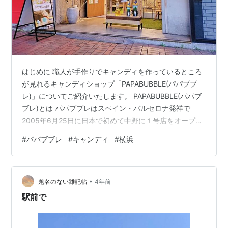
はじめに 職人が手作りでキャンディを作っているところ
が見れるキャンディショップ「PAPABUBBLE(パパブブ
レ)」についてご紹介いたします。 PAPABUBBLE(パパブ
ブレ)とは パパブブレはスペイン・バルセロナ発祥で
2005年6月25日に日本で初めて中野に１号店をオープン
しました。 今年で１７周年を迎え、現在、東京・神奈
#
パパブブレ
#
キャンディ
#
横浜
川・大阪・福岡など15店舗展開しています。 「世界一お
もしろいお菓子屋さん」というコンセプトでお子さんだ
けでなく大人でも楽しめると評判です。 伝統のアメ細工
•
の技術を用いるだけではなく、お客様を楽しませるパフ
題名のない雑記帖
4年前
ォーマンスを取り入れた、いままでにないアート・キャ
駅前で
ンディ・ショップ…