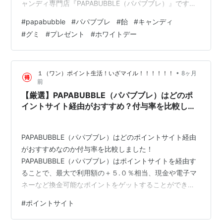
ャンディ専門店『PAPABUBBLE（パパブブレ）』です。
単なる飴の域を超えた「アート」としての美しさと、職
#
papabubble
#
パパブブレ
#
飴
#
キャンディ
人技が光る驚きの美味しさ。この記事では、なぜパパブ
#
グミ
#
プレゼント
#
ホワイトデー
ブレが「世界一面白いお菓子屋さん」と呼ばれるのか、
その秘密とギフト選びのポイントを徹底解説します！ 1.
職人の魔法！パパブブレが「世界一面白い」理由 パパブ
•
１（ワン）ポイント生活！いざマイル！！！！！！
8ヶ月
ブレの最大の特徴は、目の前で繰り広げられる巨大な飴
前
の塊が、見る間に細かな絵柄へ…
【厳選】PAPABUBBLE（パパブブレ）はどのポ
イントサイト経由がおすすめ？付与率を比較して
みた！
PAPABUBBLE（パパブブレ）はどのポイントサイト経由
がおすすめなのか付与率を比較しました！
PAPABUBBLE（パパブブレ）はポイントサイトを経由す
ることで、最大で利用額の＋５.０％相当、現金や電子マ
ネーなど換金可能なポイントをゲットすることができま
す。 ここでは、ポイントサイトの中で、
#
ポイントサイト
PAPABUBBLE（パパブブレ）の申込みは、どのポイント
サイトを経由するとお得に利用できるのか比較・検討し