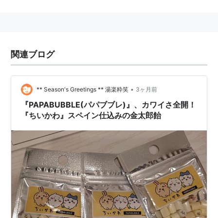
関連ブログ
•
** Season's Greetings ** 湯楽粋笑
3ヶ月前
『PAPABUBBLE(パパブブレ)』、カワイさ全開！
『ちいかわ』スペイン仕込みの金太郎飴