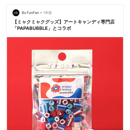
てみました。 PAPABUBBLE（パパブブレ）のポイントサ
•
イト別のポイント付与率を比較してみた ポイントサイト
Bs FunFan
1年前
名 ポイント還元率 当ブログ特典 楽天リーベイツ
【ミャクミャクグッズ】アートキャンディ専門店
（Rebates） +4.5% 60…
「PAPABUBBLE」とコラボ