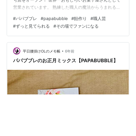
営業されています。 熟練した職人の魔法からうまれるア
ートキャンディが人気のアート・キャンディ・ショップ
#
パパブブレ
#
papabubble
#
飴作り
#
職人芸
です。 PAPABUBBLEのショップにはキラキラとした宝石
#
ずっと見てられる
#
その場でファンになる
のようなキャンディが並んでいてそれは全て職人の手で
作り出されるアート作品です。 現在、PAPABUBBLEには
若手〜ベテランまで30人もの職人がおり日々修行を重
ね、切磋琢磨しながら飴づくりや実演パフォーマンスを
•
平日腰掛けOLのメモ帳
6年前
しています。 …
パパブブレのお正月ミックス【PAPABUBBLE】