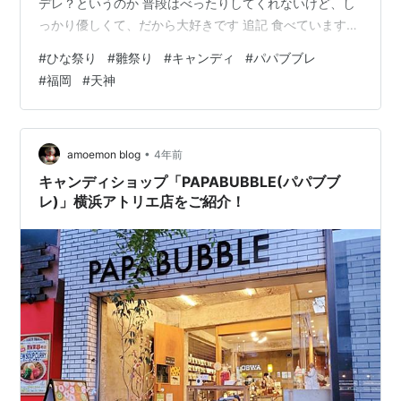
デレ？というのか 普段はべったりしてくれないけど、し
っかり優しくて、だから大好きです 追記 食べています☺
【クーポン5%OFF★3/4 20:00〜3/5 23:59】デイベッ
#
ひな祭り
#
雛祭り
#
キャンディ
#
パパブブレ
ド ソファ アイアン フレーム シングル 白 ベッド シング
#
福岡
#
天神
ルベッド ソファーベッド パイプベッド ベッドフレーム
白 ホワイト ブラック 黒 ピンク おしゃれ おしゃれ家具
韓国 インテリア 北欧 部屋 一人暮らし価格：28990円
（税込、送料無料)…
•
amoemon blog
4年前
キャンディショップ「PAPABUBBLE(パパブブ
レ)」横浜アトリエ店をご紹介！