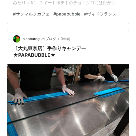
みたり（⇩） スイートポテトのチョコクロには目がつい
てる。 ヴィドフランスでモンブラン風デニッシュを買っ
#
サンマルクカフェ
#
papabubble
#
ヴィドフランス
てみたり（⇩） こっちはモノアイ。モンスターはモノア
イのほうが可愛い。 パパブブレでハロウィンミックス買
ってみたりしました（⇩） ハロウィン限定ミックスは２
•
種あるのでコーラ味入りを選択。 ハロウィーンはバレン
sinoburoguのブログ
3年前
タインと同様に、ご近所の洋菓子屋さんやパン屋さんが
〔大丸東京店〕手作りキャンデー
限定品をバンバン出してくれる浮か…
★PAPABUBBLE★