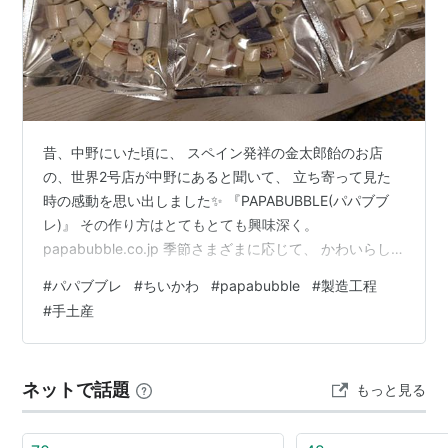
昔、中野にいた頃に、 スペイン発祥の金太郎飴のお店
の、世界2号店が中野にあると聞いて、 立ち寄って見た
時の感動を思い出しました✨ 『PAPABUBBLE(パパブブ
レ)』 その作り方はとてもとても興味深く。
papabubble.co.jp 季節さまざまに応じて、 かわいらし
い品々を世に出してくれてました。 そして今回、なんと
#
パパブブレ
#
ちいかわ
#
papabubble
#
製造工程
『ちいかわ』！ ヤハ！ 相変わらずの高いパパブブレ品質
#
手土産
✨ そして、お味は全部異なるという、芸の細かさ… そう
そう、こんな美味しくなさそ？に見えて、 意外と(失礼
💦)美味しいからオドロキもの。 まだネット直販売もして
ネットで話題
もっと見る
るみたい。 ご参考まで〜 【パパブブレ公式サイト】
【ちいか…