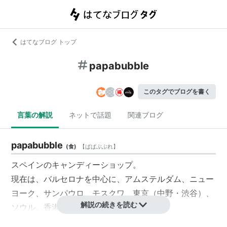
はてなブログ トップ
papabubble
このタグでブログを書く
言葉の解説
ネットで話題
関連ブログ
papabubble
(
食
)
【
ぱぱぶぶれ
】
スペインのキャンディーショップ。
現在は、バルセロナを中心に、アムステルダム、ニュー
ヨーク、サンパウロ、モスクワ、東京（中野・渋谷）、
解説の続きを読む
ソウル、香港等世界に展開している。