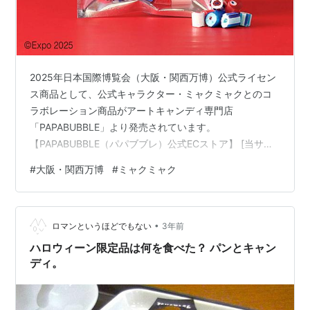
2025年日本国際博覧会（大阪・関西万博）公式ライセン
ス商品として、公式キャラクター・ミャクミャクとのコ
ラボレーション商品がアートキャンディ専門店
「PAPABUBBLE」より発売されています。
【PAPABUBBLE（パパブブレ）公式ECストア】 [当サイ
トではアフィリエイトプログラムを利用して商品を紹介
#
大阪・関西万博
#
ミャクミャク
しています] コラボアイテム一覧 【Expo2025・大阪 関
西万博】万博ミックス２袋セット 【Expo2025・大阪 関
西万博】万博ミックス２袋セット 2,116円 【Expo2025・
•
大阪 関西万博】大阪・関西万博グミ小分けセット 10個
ロマンというほどでもない
3年前
大阪・関西万博グミ小分けセット 10個 2,160…
ハロウィーン限定品は何を食べた？ パンとキャン
ディ。